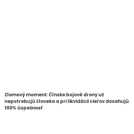
Zlomový moment: Čínske bojové drony už
nepotrebujú človeka a pri likvidácii cieľov dosahujú
100% úspešnosť