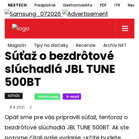
NEXTECH
Predplatné
Elektromobilita
PDF
ITR
Newsl
Magazín
Tipy na darčeky
Recenzie
Archív NXT
N
Súťaž o bezdrôtové
slúchadlá JBL TUNE
500BT
SÚŤAŽE
whatsapp
E-mail
8.4.2021
2
Opäť sme pre vás pripravili súťaž, tentoraz o
bezdrôtové slúchadlá JBL TUNE 500BT. Ak ste
pozorne čítali naše vydanie, určite budete