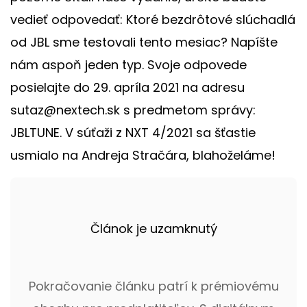
vedieť odpovedať: Ktoré bezdrôtové slúchadlá
od JBL sme testovali tento mesiac? Napíšte
nám aspoň jeden typ. Svoje odpovede
posielajte do 29. apríla 2021 na adresu
sutaz@nextech.sk s predmetom správy:
JBLTUNE. V súťaži z NXT 4/2021 sa šťastie
usmialo na Andreja Stračára, blahoželáme!
Článok je uzamknutý
Pokračovanie článku patrí k prémiovému