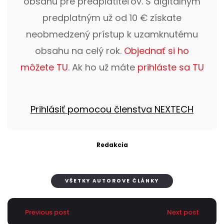
obsahu pre predplatiteľov. S digitálnym
predplatným už od 10 € získate
neobmedzený prístup k uzamknutému
obsahu na celý rok.
Objednať si ho
môžete TU
. Ak ho už máte
prihláste sa TU
Prihlásiť pomocou členstva NEXTECH
Redakcia
VŠETKY AUTOROVE ČLÁNKY
Previous post
Next post