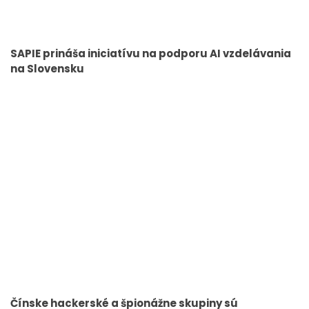
SAPIE prináša iniciatívu na podporu AI vzdelávania
na Slovensku
Čínske hackerské a špionážne skupiny sú