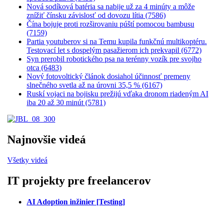
Nová sodíková batéria sa nabije už za 4 minúty a môže
znížiť čínsku závislosť od dovozu lítia (7586)
Čína bojuje proti rozširovaniu púští pomocou bambusu
(7159)
Partia youtuberov si na Temu kupila funkčnú multikoptéru.
Testovací let s dospelým pasažierom ich prekvapil (6772)
Syn prerobil robotického psa na terénny vozík pre svojho
otca (6483)
Nový fotovoltický článok dosiahol účinnosť premeny
slnečného svetla až na úrovni 35,5 % (6167)
Ruskí vojaci na bojisku prežijú vďaka dronom riadeným AI
iba 20 až 30 minút (5781)
Najnovšie videá
Všetky videá
IT projekty pre freelancerov
AI Adoption inžinier [Testing]