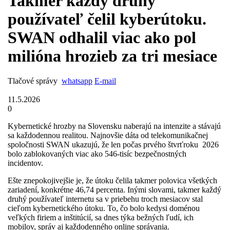
Takmer každý druhý
používateľ čelil kyberútoku.
SWAN odhalil viac ako pol
milióna hrozieb za tri mesiace
Tlačové správy
whatsapp
E-mail
11.5.2026
0
Kybernetické hrozby na Slovensku naberajú na intenzite a stávajú
sa každodennou realitou. Najnovšie dáta od telekomunikačnej
spoločnosti SWAN ukazujú, že len počas prvého štvrťroku 2026
bolo zablokovaných viac ako 546-tisíc bezpečnostných
incidentov.
Ešte znepokojivejšie je, že útoku čelila takmer polovica všetkých
zariadení, konkrétne 46,74 percenta. Inými slovami, takmer každý
druhý používateľ internetu sa v priebehu troch mesiacov stal
cieľom kybernetického útoku. To, čo bolo kedysi doménou
veľkých firiem a inštitúcií, sa dnes týka bežných ľudí, ich
mobilov, správ aj každodenného online správania.