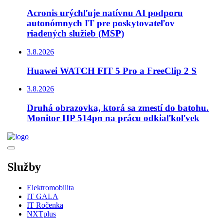
Acronis urýchľuje natívnu AI podporu
autonómnych IT pre poskytovateľov
riadených služieb (MSP)
3.8.2026
Huawei WATCH FIT 5 Pro a FreeClip 2 S
3.8.2026
Druhá obrazovka, ktorá sa zmestí do batohu.
Monitor HP 514pn na prácu odkiaľkoľvek
Služby
Elektromobilita
IT GALA
IT Ročenka
NXTplus