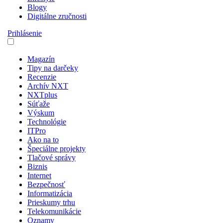
Blogy
Digitálne zručnosti
Prihlásenie
Magazín
Tipy na darčeky
Recenzie
Archív NXT
NXTplus
Súťaže
Výskum
Technológie
ITPro
Ako na to
Špeciálne projekty
Tlačové správy
Biznis
Internet
Bezpečnosť
Informatizácia
Prieskumy trhu
Telekomunikácie
Oznamy