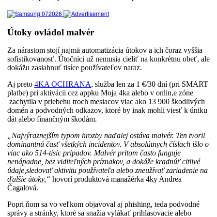
Útoky ovládol malvér
Za nárastom stojí najmä automatizácia útokov a ich čoraz vyššia
sofistikovanosť. Útočníci už nemusia cieliť na konkrétnu obeť, ale
dokážu zasiahnuť tisíce používateľov naraz.
Aj preto
4KA OCHRANA
, služba len za 1 €/30 dní (pri SMART
platbe) pri aktivácii cez appku Moja 4ka alebo v onlin,e zóne
zachytila v priebehu troch mesiacov viac ako 13 900 škodlivých
domén a podvodných odkazov, ktoré by inak mohli viesť k úniku
dát alebo finančným škodám.
„Najvýraznejším typom hrozby naďalej ostáva malvér. Ten tvoril
dominantnú časť všetkých incidentov. V absolútnych číslach išlo o
viac ako 514-tisíc prípadov. Malvér pritom často funguje
nenápadne, bez viditeľných príznakov, a dokáže kradnúť citlivé
údaje,sledovať aktivitu používateľa alebo zneužívať zariadenie na
ďalšie útoky,“
hovorí produktová manažérka 4ky Andrea
Čagalová.
Popri ňom sa vo veľkom objavoval aj phishing, teda podvodné
správy a stránky, ktoré sa snažia vylákať prihlasovacie alebo