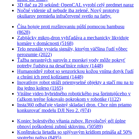
3D tlač za 20 sekúnd: OpenCAL vyrobí celý predmet naraz
Nočné videnie už nebude iba zelené. Nový prototyp
okuliarov premieňa infračervené svetlo na farby.
Čína bojuje proti rozširovaniu púští pomocou bambusu
(8628)
Zabijácky mikro-dron vyhľadáva a mechanicky likviduje
komáre v domácnosti (5168)
Telo neustále vysiela signály, ktorým väčšina ľudí vôbec
nerozumie (2022)
Ťažba nerastných surovín z morskej vody môže pokryť
potreby ľudstva na desaťtisíce rokov (1448)
Humanoidný robot so senzorickou kožou vníma dotyk ľudí
a chráni ich pred kolíziami (1448)
Inovatívny robot stráži priemyselné objekty a stačí mu na to
iba jedno koleso (1165)
Virálne video hybridného robotického psa šprintujúceho v
ťažkom teréne šokovalo pokrokom v robotike (1122)
Insta360 odhaľuje vlastný skladací dron. Chce ním priamo
konkurovať modelu DJI Neo 2. (974)
Koniec bolestivého vŕtania zubov. Revolučný gél úplne
obnoví poškodenú zubnú sklovinu. (50589)
Konštrukcia lietadla so splývavým krídlom prináša až 50%
spotrebu paliva (8495)