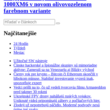
1000XM6 v novom olivovozelenom
farebnom variante
Najčítanejšie
24 Hodín
Týždeň
Mesiac
Užitočné SW nástroje
Čínske hackerské a špionážne skupiny sú mimoriadne
aktívne: Zamerali sa na Venezuelu aj Blízky východ
Čierny rok pre krypto – Bitcoin či Ethereum skončili v
hlbokom mínuse. Stabilné investovanie vyzerá inak,
upozorňuje expert
Vedci prišli na to, čo už vedeli tvorcovia filmu Armageddon
pred takmer 30 rokmi
Ukrajinské FPV drony naháňajú ruských vojakov.
Uniknuté videá pripomínajú zábery z počítačových hier.
Zlodeji už nepotrebujú páčidlo. Moderné podvody nesú
úplne iné znaky