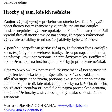
bankové údaje.
Hrozby aj tam, kde ich nečakáte
Zaujímavý je aj vývoj v priebehu samotného kvartálu. Najvyšší
počet útokov bol zaznamenaný v januári, no ani nasledujúce
mesiace nepriniesli výrazné upokojenie. Február a marec si udržali
vysokú úroveň incidentov, čo naznačuje, že nejde o krátkodobý
výkyv, ale o stabilný trend rastúcej aktivity kyberzločincov.
Z pohľadu bezpečnosti je dôležité aj to, že útočníci čoraz častejšie
zneužívajú legitímne webové stránky. Tie sa po napadnutí menia
na nástroje útoku bez vedomia ich prevádzkovateľov. Používateľ
tak môže naraziť na hrozbu aj tam, kde by ju prirodzene nečakal.
Dáta zo SWAN-u tak potvrdzujú, že kybernetická bezpečnosť už
nie je len technická téma pre špecialistov. Stáva sa základnou
súčasťou digitálneho života, podobne ako samotné pripojenie na
internet. V prostredí, kde útok číha prakticky na každého druhého
používateľa, zohráva kľúčovú úlohu najmä preventívna ochrana,
ktorá dokáže hrozby zastaviť ešte predtým, ako sa dostanú do
zariadenia.
Viac o službe 4KA OCHRANA:
www.4ka.sk/istota
a
www.4ka.sk/ochran-sa