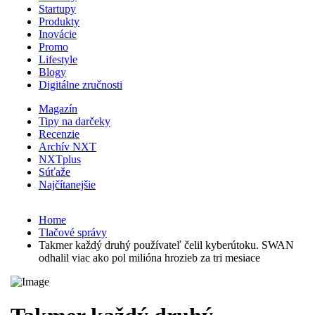
Startupy
Produkty
Inovácie
Promo
Lifestyle
Blogy
Digitálne zručnosti
Magazín
Tipy na darčeky
Recenzie
Archív NXT
NXTplus
Súťaže
Najčítanejšie
Home
Tlačové správy
Takmer každý druhý používateľ čelil kyberútoku. SWAN
odhalil viac ako pol milióna hrozieb za tri mesiace