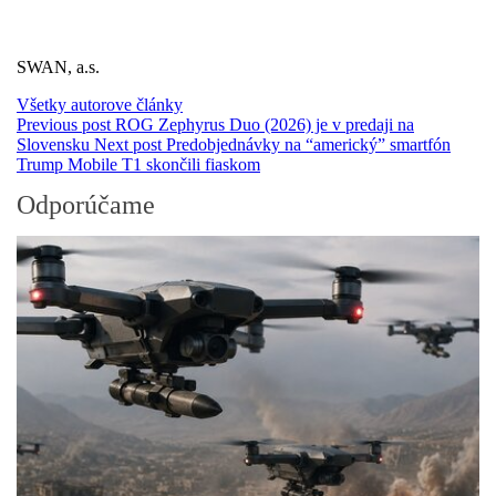
SWAN, a.s.
Všetky autorove články
Previous post
ROG Zephyrus Duo (2026) je v predaji na
Slovensku
Next post
Predobjednávky na “americký” smartfón
Trump Mobile T1 skončili fiaskom
Odporúčame