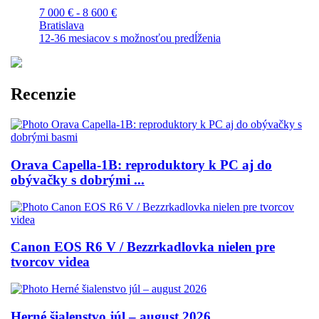
7 000 € - 8 600 €
Bratislava
12-36 mesiacov s možnosťou predĺženia
Recenzie
Orava Capella-1B: reproduktory k PC aj do
obývačky s dobrými ...
Canon EOS R6 V / Bezzrkadlovka nielen pre
tvorcov videa
Herné šialenstvo júl – august 2026