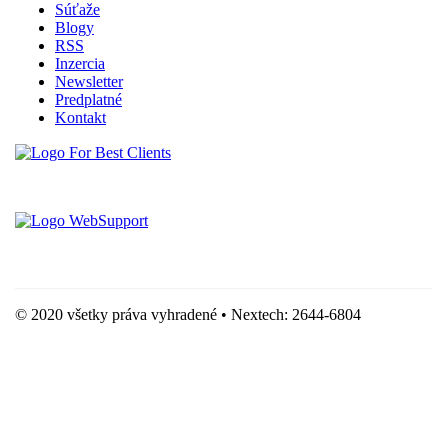
Súťaže
Blogy
RSS
Inzercia
Newsletter
Predplatné
Kontakt
Vytvorené spoločnosťou For Best Clients, s.r.o.
Hostingove služby poskytuje spoločnosť WebSupport, s.r.o.
© 2020 všetky práva vyhradené • Nextech: 2644-6804