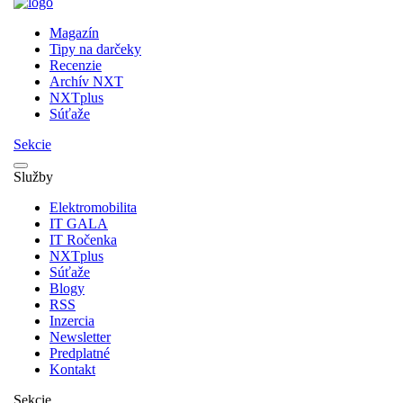
Magazín
Tipy na darčeky
Recenzie
Archív NXT
NXTplus
Súťaže
Sekcie
Služby
Elektromobilita
IT GALA
IT Ročenka
NXTplus
Súťaže
Blogy
RSS
Inzercia
Newsletter
Predplatné
Kontakt
Sekcie