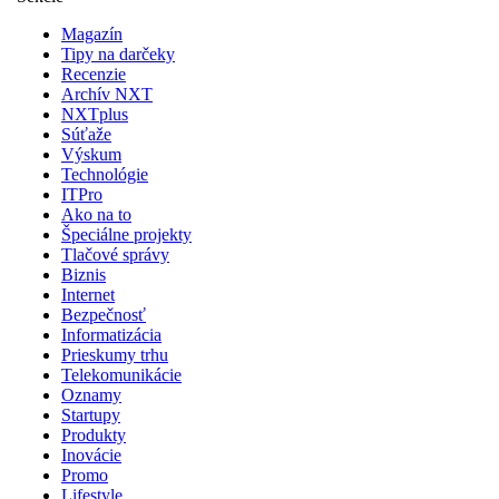
Magazín
Tipy na darčeky
Recenzie
Archív NXT
NXTplus
Súťaže
Výskum
Technológie
ITPro
Ako na to
Špeciálne projekty
Tlačové správy
Biznis
Internet
Bezpečnosť
Informatizácia
Prieskumy trhu
Telekomunikácie
Oznamy
Startupy
Produkty
Inovácie
Promo
Lifestyle