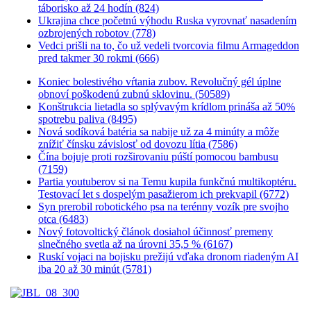
táborisko až 24 hodín (824)
Ukrajina chce početnú výhodu Ruska vyrovnať nasadením
ozbrojených robotov (778)
Vedci prišli na to, čo už vedeli tvorcovia filmu Armageddon
pred takmer 30 rokmi (666)
Koniec bolestivého vŕtania zubov. Revolučný gél úplne
obnoví poškodenú zubnú sklovinu. (50589)
Konštrukcia lietadla so splývavým krídlom prináša až 50%
spotrebu paliva (8495)
Nová sodíková batéria sa nabije už za 4 minúty a môže
znížiť čínsku závislosť od dovozu lítia (7586)
Čína bojuje proti rozširovaniu púští pomocou bambusu
(7159)
Partia youtuberov si na Temu kupila funkčnú multikoptéru.
Testovací let s dospelým pasažierom ich prekvapil (6772)
Syn prerobil robotického psa na terénny vozík pre svojho
otca (6483)
Nový fotovoltický článok dosiahol účinnosť premeny
slnečného svetla až na úrovni 35,5 % (6167)
Ruskí vojaci na bojisku prežijú vďaka dronom riadeným AI
iba 20 až 30 minút (5781)