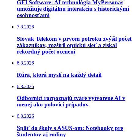
GFI Software: AI technológia MyPersonas
umožňuje digitálnu interakciu s historickými
osobnosťami
7.8.2026
Slovak Telekom v prvom polroku zvýšil počet
zákazníkov, rozšíril optickú sieť a získal
rekordný počet ocenení
6.8.2026
Rúra, ktorá myslí na každý detail
6.8.2026
Odborníci rozpoznajú tváre vytvorené AI v
menej ako polovici prípadov
6.8.2026
Späť do školy s ASUS-om: Notebooky pre
študentov aj rodiny