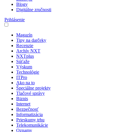
Blogy
Digitálne zručnosti
Prihlásenie
Magazín
Tipy na darčeky
Recenzie
Archív NXT
NXTplus
Súťaže
Výskum
Technológie
ITPro
Ako na to
Špeciálne projekty
Tlačové správy
Biznis
Internet
Bezpečnosť
Informatizácia
Prieskumy trhu
Telekomunikácie
Oznamy