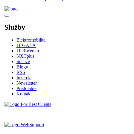
Služby
Elektromobilita
IT GALA
IT Ročenka
NXTplus
Súťaže
Blogy
RSS
Inzercia
Newsletter
Predplatné
Kontakt
Vytvorené spoločnosťou For Best Clients, s.r.o.