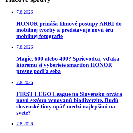
7.8.2026
HONOR prináša filmové postupy ARRI do
mobilnej tvorby a predstavuje novú éru
mobilnej fotografie
7.8.2026
Magic, 600 alebo 400? Sprievodca, vďaka
ktorému si vyberiete smartfón HONOR
presne podľa seba
7.8.2026
FIRST LEGO League na Slovensku otvára
novú sezónu venovanú biodiverzite. Budú
slovenské tímy opäť medzi najlepšími na
svete?
7.8.2026