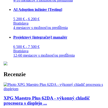
4-16 mesiacov s možnosťou predĺženia
AI Adoption inžinier [Testing]
5 200 € - 6 200 €
Bratislava
4 mesiacov s možnosťou predĺženia
Projektový [integračný] manažér
6 500 € - 7 500 €
Bratislava
12-60 mesiacov s možnosťou predĺženia
Recenzie
XPG Maestro Plus 62DA - výkonný chladič
procesora s displejo ...