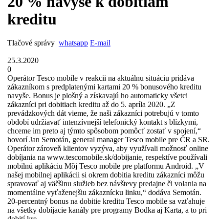
20 % navyše k dobitiam
kreditu
Tlačové správy
whatsapp
E-mail
25.3.2020
0
Operátor Tesco mobile v reakcii na aktuálnu situáciu pridáva
zákazníkom s predplatenými kartami 20 % bonusového kreditu
navyše. Bonus je plošný a získavajú ho automaticky všetci
zákazníci pri dobitiach kreditu až do 5. apríla 2020. „Z
prevádzkových dát vieme, že naši zákazníci potrebujú v tomto
období udržiavať intenzívnejší telefonický kontakt s blízkymi,
chceme im preto aj týmto spôsobom pomôcť zostať v spojení,“
hovorí Jan Semotán, general manager Tesco mobile pre ČR a SR.
Operátor zároveň klientov vyzýva, aby využívali možnosť online
dobíjania na www.tescomobile.sk/dobijanie, respektíve používali
mobilnú aplikáciu Môj Tesco mobile pre platformu Android. „V
našej mobilnej aplikácii si okrem dobitia kreditu zákazníci môžu
spravovať aj väčšinu služieb bez návštevy predajne či volania na
momentálne vyťaženejšiu zákaznícku linku,“ dodáva Semotán.
20-percentný bonus na dobitie kreditu Tesco mobile sa vzťahuje
na všetky dobíjacie kanály pre programy Bodka aj Karta, a to pri
dobití kre ...