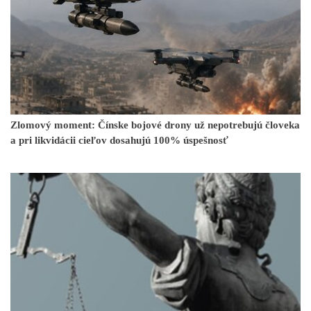
Zlomový moment: Čínske bojové drony už nepotrebujú človeka
a pri likvidácii cieľov dosahujú 100% úspešnosť