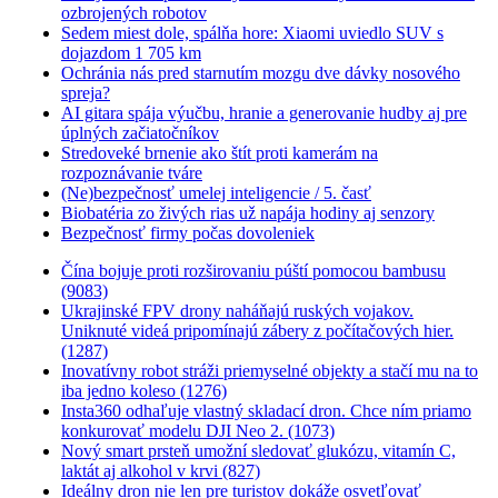
ozbrojených robotov
Sedem miest dole, spálňa hore: Xiaomi uviedlo SUV s
dojazdom 1 705 km
Ochránia nás pred starnutím mozgu dve dávky nosového
spreja?
AI gitara spája výučbu, hranie a generovanie hudby aj pre
úplných začiatočníkov
Stredoveké brnenie ako štít proti kamerám na
rozpoznávanie tváre
(Ne)bezpečnosť umelej inteligencie / 5. časť
Biobatéria zo živých rias už napája hodiny aj senzory
Bezpečnosť firmy počas dovoleniek
Čína bojuje proti rozširovaniu púští pomocou bambusu
(9083)
Ukrajinské FPV drony naháňajú ruských vojakov.
Uniknuté videá pripomínajú zábery z počítačových hier.
(1287)
Inovatívny robot stráži priemyselné objekty a stačí mu na to
iba jedno koleso (1276)
Insta360 odhaľuje vlastný skladací dron. Chce ním priamo
konkurovať modelu DJI Neo 2. (1073)
Nový smart prsteň umožní sledovať glukózu, vitamín C,
laktát aj alkohol v krvi (827)
Ideálny dron nie len pre turistov dokáže osvetľovať