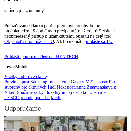
Článok je uzamknutý
Pokračovanie článku patrí k prémiovému obsahu pre
predplatiteľov. S digitálnym predplatným už od 10 € získate
neobmedzený prístup k uzamknutému obsahu na celý rok.
Objednať si ho môžete TU
. Ak ho už máte
prihláste sa TU
Prihlásiť pomocou členstva NEXTECH
TescoMobile
Všetky autorove články
Previous post
Samsung predstavuje Galaxy M21 – smartfón
stvorený pre aktívnych ľudí
Next post
Anna Znamenskaya z
Viber: Snažíme sa byť lokálnymi najviac ako to len ide
TESCO
mobile
operator
kredit
Odporúčame