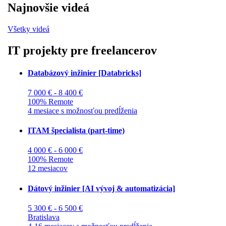
Najnovšie videá
Všetky videá
IT projekty pre freelancerov
Databázový inžinier [Databricks]
7 000 € - 8 400 €
100% Remote
4 mesiace s možnosťou predĺženia
ITAM špecialista (part-time)
4 000 € - 6 000 €
100% Remote
12 mesiacov
Dátový inžinier [AI vývoj & automatizácia]
5 300 € - 6 500 €
Bratislava