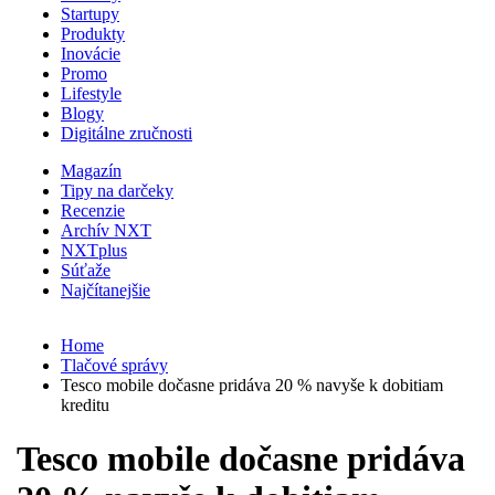
Startupy
Produkty
Inovácie
Promo
Lifestyle
Blogy
Digitálne zručnosti
Magazín
Tipy na darčeky
Recenzie
Archív NXT
NXTplus
Súťaže
Najčítanejšie
Home
Tlačové správy
Tesco mobile dočasne pridáva 20 % navyše k dobitiam
kreditu
Tesco mobile dočasne pridáva