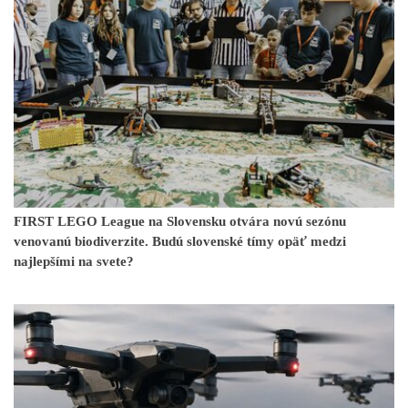
FIRST LEGO League na Slovensku otvára novú sezónu
venovanú biodiverzite. Budú slovenské tímy opäť medzi
najlepšími na svete?