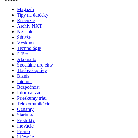
Magazín
Tipy na darčeky
Recenzie
Archív NXT
NXTplus
Súťaže
Výskum
Technológie
ITPro
Ako na to
Špeciálne projekty
Tlačové správy
Biznis
Internet
Bezpečnosť
Informatizácia
Prieskumy trhu
Telekomunikácie
Oznamy
Startupy
Produkty
Inovácie
Promo
Lifestyle