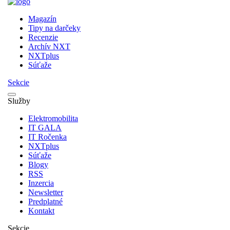
Magazín
Tipy na darčeky
Recenzie
Archív NXT
NXTplus
Súťaže
Sekcie
Služby
Elektromobilita
IT GALA
IT Ročenka
NXTplus
Súťaže
Blogy
RSS
Inzercia
Newsletter
Predplatné
Kontakt
Sekcie