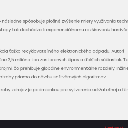
čo následne spôsobuje plošné zvýšenie miery využívania tech
 stopy tak dochádza k exponenciálnemu rozširovaniu hardvé
cia ťažko recyklovateľného elektronického odpadu. Autori
ne 2,5 milióna ton zastaraných čipov a ďalších súčiastok. T
jmi, čo prehlbuje globálne environmentálne rozdiely. Inžinie
spotreby priamo do návrhu softvérových algoritmov.
treby zdrojov je podmienkou pre vytvorenie udržateľnej a fé
Next post