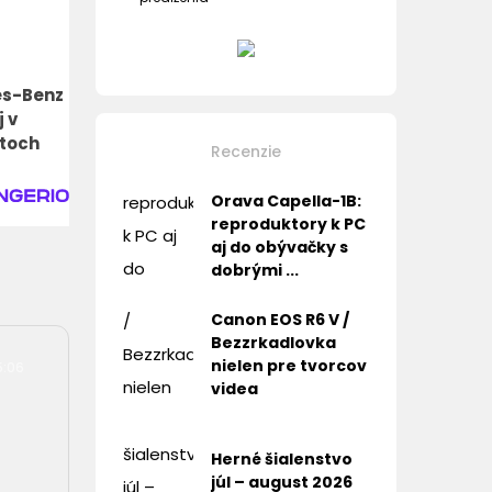
es-Benz
 v
ntoch
Recenzie
Orava Capella-1B:
reproduktory k PC
aj do obývačky s
dobrými ...
Canon EOS R6 V /
Bezzrkadlovka
nielen pre tvorcov
5:06
videa
Herné šialenstvo
júl – august 2026