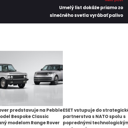
Umelý list dokáže priamo zo
slnečného svetla vyrábať palivo
ver predstavuje na Pebble
ESET vstupuje do strategic
odel Bespoke Classic
partnerstva s NATO spolu s
vaný modelom Range Rover
poprednými technologický