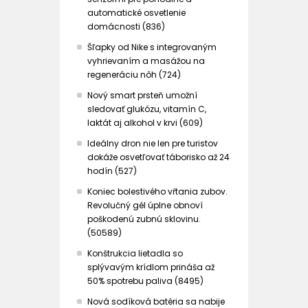
automatické osvetlenie
domácnosti (836)
Šľapky od Nike s integrovaným
vyhrievaním a masážou na
regeneráciu nôh (724)
Nový smart prsteň umožní
sledovať glukózu, vitamín C,
laktát aj alkohol v krvi (609)
Ideálny dron nie len pre turistov
dokáže osvetľovať táborisko až 24
hodín (527)
Koniec bolestivého vŕtania zubov.
Revolučný gél úplne obnoví
poškodenú zubnú sklovinu.
(50589)
Konštrukcia lietadla so
splývavým krídlom prináša až
50% spotrebu paliva (8495)
Nová sodíková batéria sa nabije