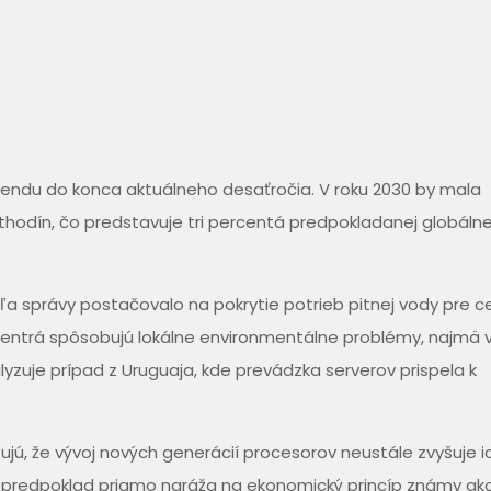
rendu do konca aktuálneho desaťročia. V roku 2030 by mala
thodín, čo predstavuje tri percentá predpokladanej globálne
a správy postačovalo na pokrytie potrieb pitnej vody pre c
centrá spôsobujú lokálne environmentálne problémy, najmä 
zuje prípad z Uruguaja, kde prevádzka serverov prispela k
ú, že vývoj nových generácií procesorov neustále zvyšuje i
o predpoklad priamo naráža na ekonomický princíp známy ak