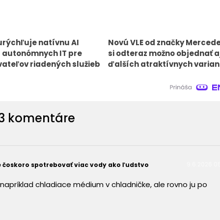
urýchľuje natívnu AI
Novú VLE od značky Merced
 autonómnych IT pre
si odteraz možno objednať aj
ateľov riadených služieb
ďalších atraktívnych varia
3 komentáre
9.6.2026 0
e čoskoro spotrebovať viac vody ako ľudstvo
 napríklad chladiace médium v chladničke, ale rovno ju po