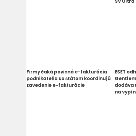
SV Ultra
Firmy čaká povinná e-fakturácia
ESET odh
podnikatelia so štátom koordinujú
Gentlem
zavedenie e-fakturácie
dodáva ú
na vypín