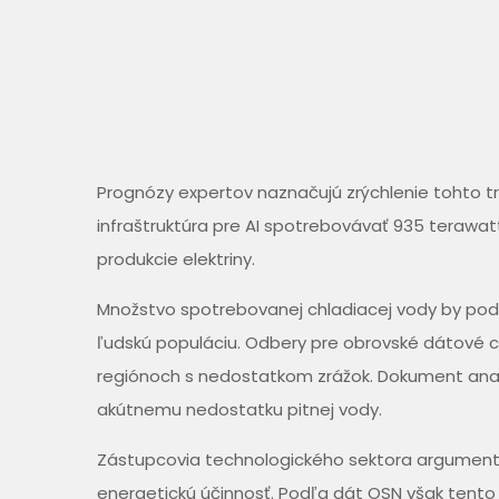
Prognózy expertov naznačujú zrýchlenie tohto t
infraštruktúra pre AI spotrebovávať 935 terawat
produkcie elektriny.
Množstvo spotrebovanej chladiacej vody by podľ
ľudskú populáciu. Odbery pre obrovské dátové 
regiónoch s nedostatkom zrážok. Dokument analy
akútnemu nedostatku pitnej vody.
Zástupcovia technologického sektora argumentuj
energetickú účinnosť. Podľa dát OSN však tent