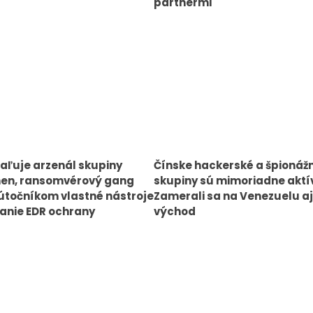
partnermi
aľuje arzenál skupiny
Čínske hackerské a špionáž
en, ransomvérový gang
skupiny sú mimoriadne aktí
točníkom vlastné nástroje
Zamerali sa na Venezuelu aj
anie EDR ochrany
východ