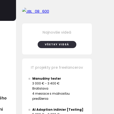
Najnovšie videá
VŠETKY VIDEÁ
IT projekty pre freelancerov
Manuálny tester
3 000 € - 3 400 €
Bratislava
4 mesiace s možnosťou
kého
predĺženia
mi
AI Adoption inžinier [Testing]