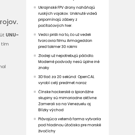
Ukrajinské FPV drony naháňajú
ruských vojakov. Uniknuté videá
pripomínajú zábery z
rojov.
počítačových hier.
tút
UNU-
Vedci prišli na to, čo už vedeli
tvorcovia filmu Armageddon
 tím
pred takmer 30 rokmi
.
Zlodeji už nepotrebujú páčidlo.
Moderné podvody nesú úplne iné
nal
znaky
3D tlač za 20 sekúnd: OpenCAL
vyrobí celý predmet naraz
Čínske hackerské a špionážne
skupiny sú mimoriadne aktívne:
Zamerali sa na Venezuelu aj
Blízky východ
Plávajúca veterná farma vytvorila
pod hladinou útočisko pre morské
živočíchy