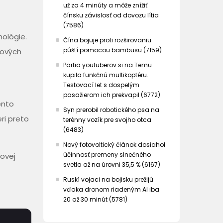
už za 4 minúty a môže znížiť
čínsku závislosť od dovozu lítia
(7586)
nológie.
Čína bojuje proti rozširovaniu
púští pomocou bambusu (7159)
rových
Partia youtuberov si na Temu
kupila funkčnú multikoptéru.
Testovací let s dospelým
pasažierom ich prekvapil (6772)
ento
Syn prerobil robotického psa na
ri preto
terénny vozík pre svojho otca
(6483)
Nový fotovoltický článok dosiahol
účinnosť premeny slnečného
rovej
svetla až na úrovni 35,5 % (6167)
Ruskí vojaci na bojisku prežijú
vďaka dronom riadeným AI iba
20 až 30 minút (5781)