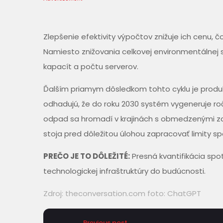
Zlepšenie efektivity výpočtov znižuje ich cenu, 
Namiesto znižovania celkovej environmentálnej
kapacít a počtu serverov.
Ďalším priamym dôsledkom tohto cyklu je produk
odhadujú, že do roku 2030 systém vygeneruje roč
odpad sa hromadí v krajinách s obmedzenými zdro
stoja pred dôležitou úlohou zapracovať limity 
PREČO JE TO DÔLEŽITÉ:
Presná kvantifikácia spo
technologickej infraštruktúry do budúcnosti.
Zdroj:
theconversation.com
foto: ChatGPT
Previous post