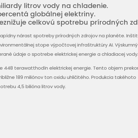
liardy litrov vody na chladenie.
percentá globálnej elektriny.
neznižuje celkovú spotrebu prírodných zd
apídny nárast spotreby prírodných zdrojov na planéte. Inšti
nvironmentálnej stope výpočtovej infraštruktúry AI. Výskumný
rané údaje o spotrebe elektrickej energie a chladiacej vody
e 448 terawatthodín elektrickej energie. Tento objem preko
bližne 189 miliónov ton oxidu uhličitého. Produkcia takéhoto
trebu 4,5 bilióna litrov vody.