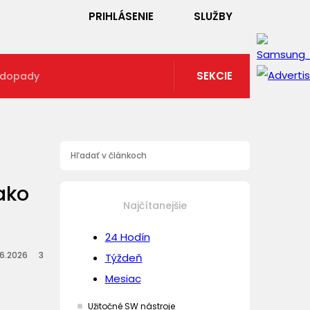
PRIHLÁSENIE
SLUŽBY
SEKCIE
 dopady
ako
Najčítanejšie
24 Hodín
.6.2026
3
Týždeň
Mesiac
Užitočné SW nástroje