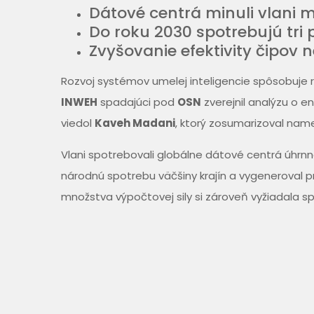
Dátové centrá minuli vlani mi
Do roku 2030 spotrebujú tri 
Zvyšovanie efektivity čipov 
Rozvoj systémov umelej inteligencie spôsobuje r
INWEH
spadajúci pod
OSN
zverejnil analýzu o e
viedol
Kaveh Madani
, ktorý zosumarizoval name
Vlani spotrebovali globálne dátové centrá úhrnn
národnú spotrebu väčšiny krajín a vygeneroval pri
množstva výpočtovej sily si zároveň vyžiadala spo