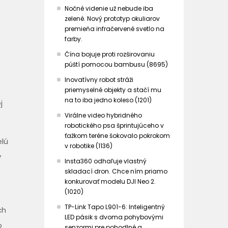
Nočné videnie už nebude iba
zelené. Nový prototyp okuliarov
premieňa infračervené svetlo na
farby.
Čína bojuje proti rozširovaniu
púští pomocou bambusu (8695)
Inovatívny robot stráži
priemyselné objekty a stačí mu
na to iba jedno koleso (1201)
j
Virálne video hybridného
robotického psa šprintujúceho v
ťažkom teréne šokovalo pokrokom
elú
v robotike (1136)
v
Insta360 odhaľuje vlastný
skladací dron. Chce ním priamo
konkurovať modelu DJI Neo 2.
(1020)
TP-Link Tapo L901-6: Inteligentný
ch
LED pásik s dvoma pohybovými
o
senzormi pre pohodlné a