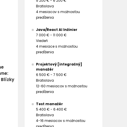
5 200 € - 6 200 €
Bratislava
4 mesiacov s možnosťou
predĺženia
Java/React AI Inžinier
7 000 € - 11 000 €
Viedeň
4 mesiace s možnosťou
predĺženia
Projektový [integračný]
ne
manažér
vne:
6 500 € - 7 500 €
 Blízky
Bratislava
12-60 mesiacov s možnosťou
predĺženia
Test manažér
5 400 € - 6 400 €
Bratislava
4-16 mesiacov s možnosťou
predĺženia