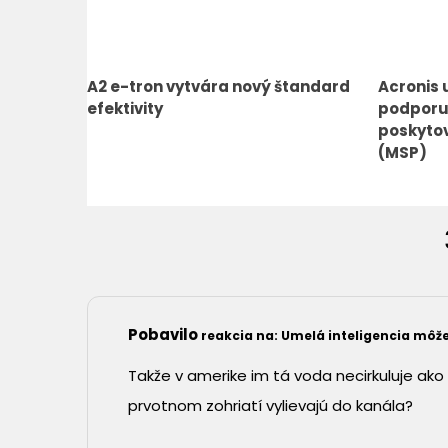
A2 e-tron vytvára nový štandard
Acronis 
efektivity
podporu
poskytov
(MSP)
Pobavilo
reakcia na: Umelá inteligencia môž
Takže v amerike im tá voda necirkuluje ako
prvotnom zohriatí vylievajú do kanála?