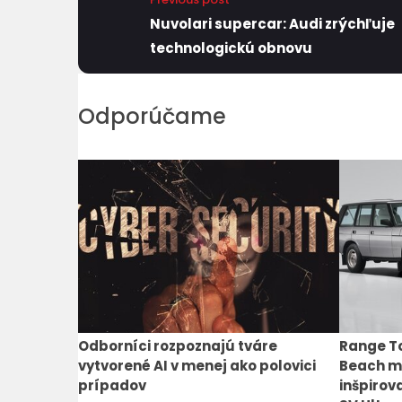
Nuvolari supercar: Audi zrýchľuje
technologickú obnovu
Odporúčame
Odborníci rozpoznajú tváre
Range To
vytvorené AI v menej ako polovici
Beach m
prípadov
inšpiro