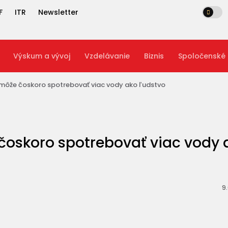
F
ITR
Newsletter
Výskum a vývoj
Vzdelávanie
Biznis
Spoločenské
 môže čoskoro spotrebovať viac vody ako ľudstvo
čoskoro spotrebovať viac vody 
9