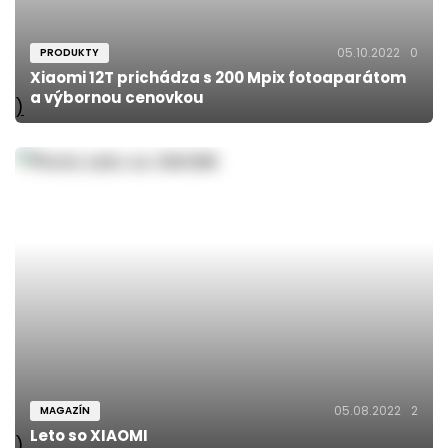
05.10.2022
0
PRODUKTY
Xiaomi 12T prichádza s 200 Mpix fotoaparátom
a výbornou cenovkou
)
05.08.2022
2
MAGAZÍN
Leto so XIAOMI
)