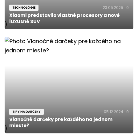
23.05.2025
0
TECHNOLÓGIE
Xiaomi predstavilo vlastné procesory a nové
luxusné SUV
)
05.12.2024
0
TIPY NA DARČEKY
Vianočné darčeky pre každého na jednom
mieste?
)