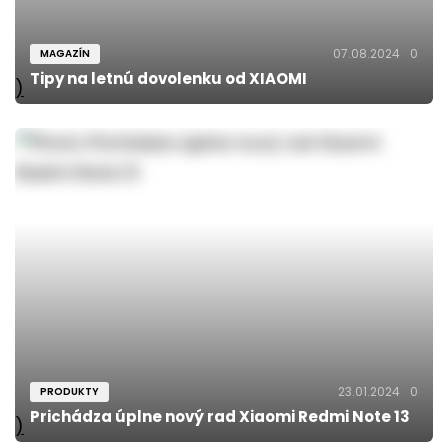
07.08.2024
0
MAGAZÍN
Tipy na letnú dovolenku od XIAOMI
)
23.01.2024
0
PRODUKTY
Prichádza úplne nový rad Xiaomi Redmi Note 13
)