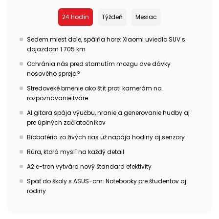
24 Hodín
Týždeň
Mesiac
Sedem miest dole, spálňa hore: Xiaomi uviedlo SUV s
dojazdom 1 705 km
Ochránia nás pred starnutím mozgu dve dávky
nosového spreja?
Stredoveké brnenie ako štít proti kamerám na
rozpoznávanie tváre
AI gitara spája výučbu, hranie a generovanie hudby aj
pre úplných začiatočníkov
Biobatéria zo živých rias už napája hodiny aj senzory
Rúra, ktorá myslí na každý detail
A2 e-tron vytvára nový štandard efektivity
Späť do školy s ASUS-om: Notebooky pre študentov aj
rodiny