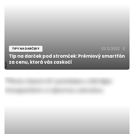
02.12.2022
0
TIPY NA DARČEKY
Tip na darček pod stromček: Prémiový smartfón
za cenu, ktorá vás zaskočí
)