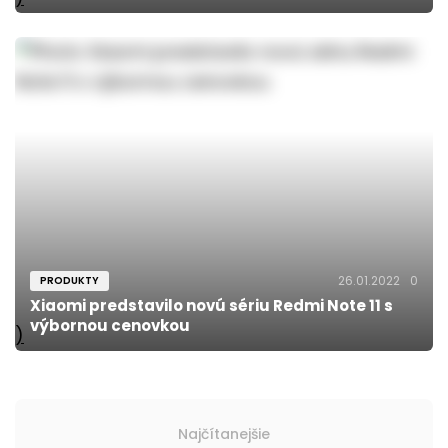
26.01.2022
0
PRODUKTY
Xiaomi predstavilo novú sériu Redmi Note 11 s
výbornou cenovkou
)
Najčítanejšie