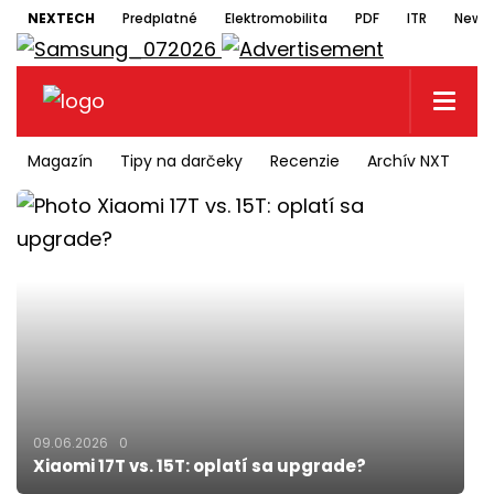
NEXTECH
Predplatné
Elektromobilita
PDF
ITR
Newsl
Magazín
Tipy na darčeky
Recenzie
Archív NXT
N
09.06.2026
0
Xiaomi 17T vs. 15T: oplatí sa upgrade?