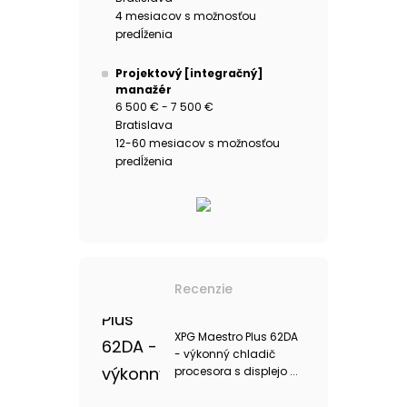
4 mesiacov s možnosťou
predĺženia
Projektový [integračný]
manažér
6 500 € - 7 500 €
Bratislava
12-60 mesiacov s možnosťou
predĺženia
Recenzie
XPG Maestro Plus 62DA
- výkonný chladič
procesora s displejo ...