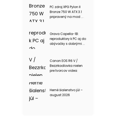
PC zdroj XPG Pylon II
Bronze 750 W ATX 3.1
pripravený na mod ...
Orava Capella-1B:
reproduktory k PC aj do
obývačky s dobrými ...
Canon EOS R6 V /
Bezzrkadlovka nielen
pre tvorcov videa
Herné šialenstvo júl –
august 2026