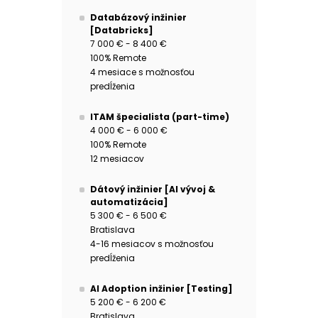
Databázový inžinier
[Databricks]
7 000 € - 8 400 €
100% Remote
4 mesiace s možnosťou
predĺženia
ITAM špecialista (part-time)
4 000 € - 6 000 €
100% Remote
12 mesiacov
Dátový inžinier [AI vývoj &
automatizácia]
5 300 € - 6 500 €
Bratislava
4-16 mesiacov s možnosťou
predĺženia
AI Adoption inžinier [Testing]
5 200 € - 6 200 €
Bratislava