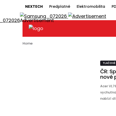
NEXTECH
Predplatné
Elektromobilita
PD
TLAČOVÉ SPRÁVY
ČR: Spoločnosť Acer predstavila n
dva nové projektory
Home
TLAČOVÉ
ČR: Sp
nové 
Acer VL7
vychutnat
nabízí dí