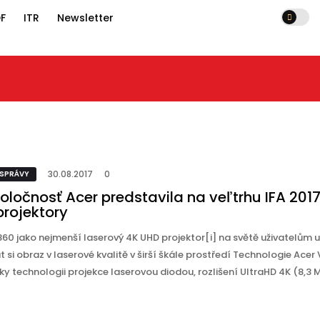
F
ITR
Newsletter
30.08.2017
0
a veľtrhu IFA 2017
30.08.2017
0
 SPRÁVY
oločnosť Acer predstavila na veľtrhu IFA 201
projektory
860 jako nejmenší laserový 4K UHD projektor[i] na světě uživatelům
 si obraz v laserové kvalitě v širší škále prostředí Technologie Acer
ky technologii projekce laserovou diodou, rozlišení UltraHD 4K (8,3 Mp