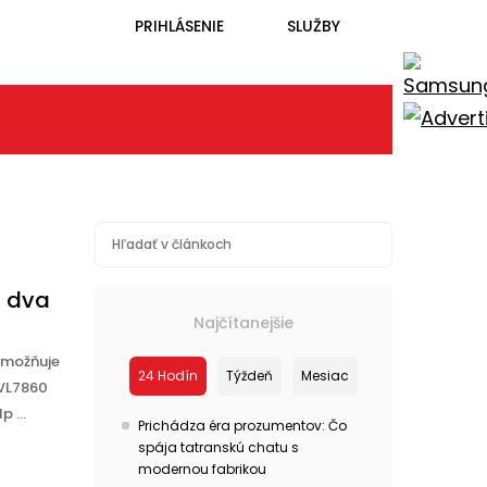
PRIHLÁSENIE
SLUŽBY
7 dva
Najčítanejšie
 umožňuje
24 Hodín
Týždeň
Mesiac
 VL7860
 ...
Prichádza éra prozumentov: Čo
spája tatranskú chatu s
modernou fabrikou