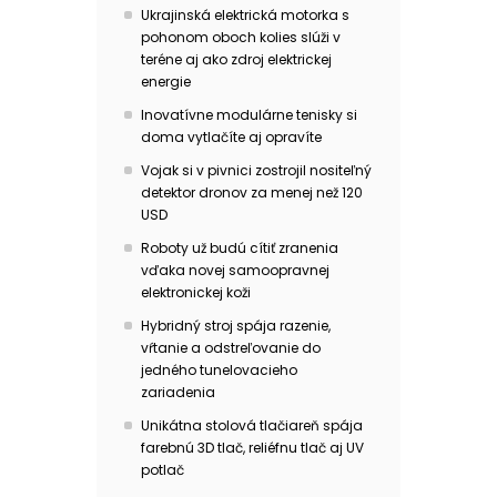
Ukrajinská elektrická motorka s
pohonom oboch kolies slúži v
teréne aj ako zdroj elektrickej
energie
Inovatívne modulárne tenisky si
doma vytlačíte aj opravíte
Vojak si v pivnici zostrojil nositeľný
detektor dronov za menej než 120
USD
Roboty už budú cítiť zranenia
vďaka novej samoopravnej
elektronickej koži
Hybridný stroj spája razenie,
vŕtanie a odstreľovanie do
jedného tunelovacieho
zariadenia
Unikátna stolová tlačiareň spája
farebnú 3D tlač, reliéfnu tlač aj UV
potlač