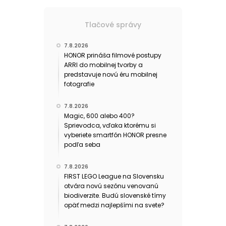
Tlačové správy
7.8.2026
HONOR prináša filmové postupy
ARRI do mobilnej tvorby a
predstavuje novú éru mobilnej
fotografie
7.8.2026
Magic, 600 alebo 400?
Sprievodca, vďaka ktorému si
vyberiete smartfón HONOR presne
podľa seba
7.8.2026
FIRST LEGO League na Slovensku
otvára novú sezónu venovanú
biodiverzite. Budú slovenské tímy
opäť medzi najlepšími na svete?