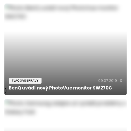
09.07.2019
0
TLAČOVÉ SPRÁVY
BenQ uvádí nový PhotoVue monitor SW270C
)