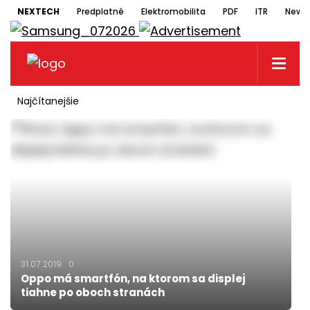
NEXTECH
Predplatné
Elektromobilita
PDF
ITR
Newsl
Najčítanejšie
31.07.2019
0
Oppo má smartfón, na ktorom sa displej
tiahne po oboch stranách