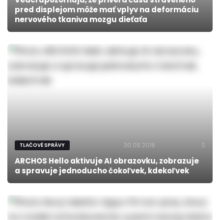
pred displejom môže mať vplyv na deformáciu
nervového tkaniva mozgu dieťaťa
30.08.2018
0
TLAČOVÉ SPRÁVY
ARCHOS Hello aktivuje AI obrazovku, zobrazuje
a spravuje jednoducho čokoľvek, kdekoľvek