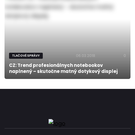
06.03.2018
0
TLAČOVÉ SPRÁVY
CZ: Trend profesionálnych notebookov
naplnený – skutočne matný dotykový displej