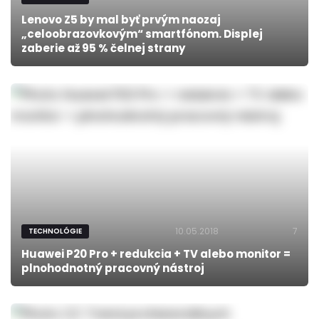
Lenovo Z5 by mal byť prvým naozaj
„celoobrazovkovým“ smartfónom. Displej
zaberie až 95 % čelnej strany
10.05.2018
7
TECHNOLÓGIE
Huawei P20 Pro + redukcia + TV alebo monitor =
plnohodnotný pracovný nástroj