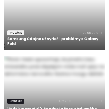
20.05.2019
1
INOVÁCIE
Samsung údajne už vyriešil problémy s Galaxy
Fold
)
14.12.2018
1
LIFESTYLE
Vedci upozorňujú, že priveľa času stráveného