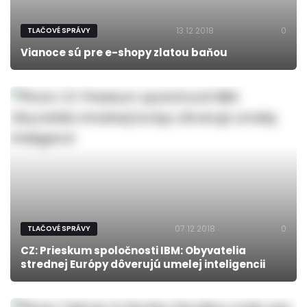
13.12.2018
0
TLAČOVÉ SPRÁVY
Vianoce sú pre e-shopy zlatou baňou
07.12.2018
0
TLAČOVÉ SPRÁVY
CZ: Prieskum spoločnosti IBM: Obyvatelia
strednej Európy dôverujú umelej inteligencii