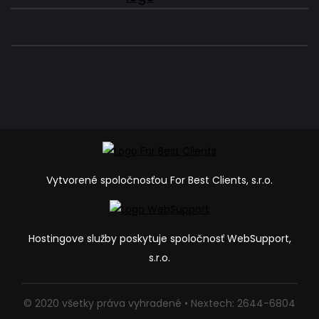
Vytvorené spoločnosťou For Best Clients, s.r.o.
Hostingove služby poskytuje spoločnosť WebSupport,
s.r.o.
© 2020 všetky práva vyhradené • Nextech: 2644-6804