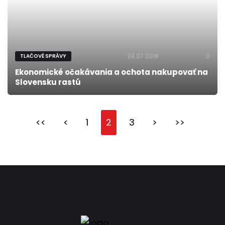
24.07.2018
0
TLAČOVÉ SPRÁVY
Ekonomické očakávania a ochota nakupovať na
Slovensku rastú
<<
<
1
2
3
>
>>