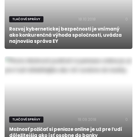
18.10.2018
0
TLAČOVÉ SPRÁVY
Rozvoj kybernetickej bezpečnosti je vnímaný
ako konkurenčná výhoda spoločnosti, uvádza
najnovšia správa EY
18.09.2018
0
TLAČOVÉ SPRÁVY
Možnosť požičať si peniaze online je už pre ľudí
dôležitejšia ako ísť osobne do banky