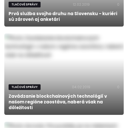
12.02.2019
0
TLAČOVÉ SPRÁVY
Prvá služba svojho druhu na Slovensku - kuriéri
sú zároveň aj anketári
04.02.2019
0
TLAČOVÉ SPRÁVY
Zavádzanie blockchainových technológií v
našom regióne zaostáva, naberá však na
dôležitosti