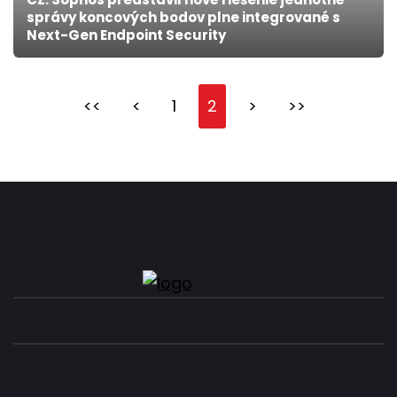
správy koncových bodov plne integrované s
Next-Gen Endpoint Security
<<
<
1
2
>
>>