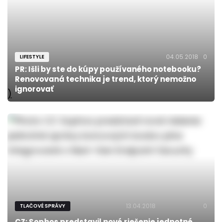
04.05.2018
0
LIFESTYLE
PR: Išli by ste do kúpy používaného notebooku?
Renovovaná technika je trend, ktorý nemožno
ignorovať
)
13.04.2018
0
TLAČOVÉ SPRÁVY
CZ: Sophos predstavil nové riešenie jednotné