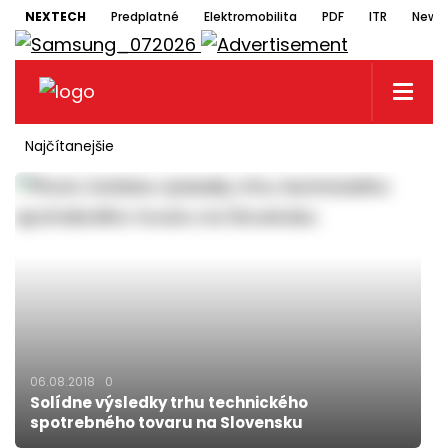
NEXTECH
Predplatné
Elektromobilita
PDF
ITR
Newsl
Najčítanejšie
06.08.2018
0
Solídne výsledky trhu technického
spotrebného tovaru na Slovensku