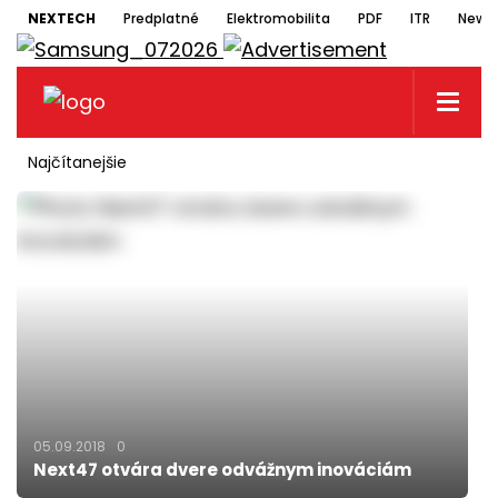
NEXTECH
Predplatné
Elektromobilita
PDF
ITR
Newsl
Najčítanejšie
05.09.2018
0
Next47 otvára dvere odvážnym inováciám