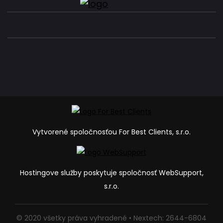
Vytvorené spoločnosťou For Best Clients, s.r.o.
Hostingove služby poskytuje spoločnosť WebSupport,
s.r.o.
© 2020 všetky práva vyhradené • Nextech: 2644-6804