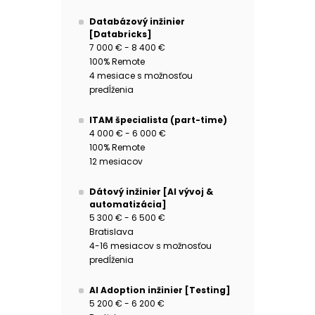
Databázový inžinier
[Databricks]
7 000 € - 8 400 €
100% Remote
4 mesiace s možnosťou
predĺženia
ITAM špecialista (part-time)
4 000 € - 6 000 €
100% Remote
12 mesiacov
Dátový inžinier [AI vývoj &
automatizácia]
5 300 € - 6 500 €
Bratislava
4-16 mesiacov s možnosťou
predĺženia
AI Adoption inžinier [Testing]
5 200 € - 6 200 €