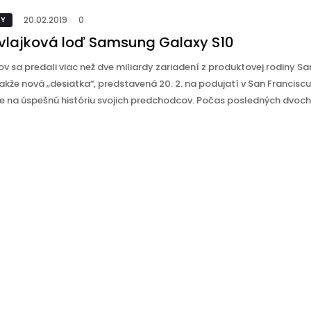
20.02.2019
0
TY
vlajková loď Samsung Galaxy S10
ov sa predali viac než dve miliardy zariadení z produktovej rodiny 
akže nová „desiatka“, predstavená 20. 2. na podujatí v San Franciscu
e na úspešnú históriu svojich predchodcov. Počas posledných dvoch