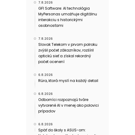
7.8.2026
GFI Software: AI technológia
MyPersonas umožňuje digitálnu
interakciu s historickými
osobnosťami
7.8.2026
Slovak Telekom v prvom polroku
zvýšil počet zákazníkov, rozšíril
optickú sieť a získal rekordný
počet ocenení
6.8.2026
Rúra, ktorá myslí na každý detail
6.8.2026
Odborníci rozpoznajú tváre
vytvorené AI v menej ako polovici
prípadov
6.8.2026
Späť do školy s ASUS-om: