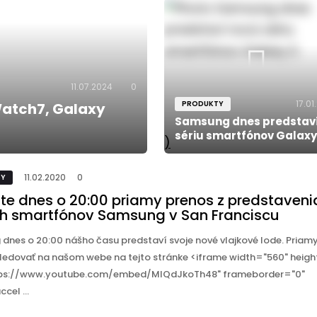
11.07.2024
0
17.01
PRODUKTY
atch7, Galaxy
Samsung dnes predstav
sériu smartfónov Galaxy
)
11.02.2020
0
TY
jte dnes o 20:00 priamy prenos z predstaveni
h smartfónov Samsung v San Franciscu
dnes o 20:00 nášho času predstaví svoje nové vlajkové lode. Priam
ledovať na našom webe na tejto stránke <iframe width="560" heigh
tps://www.youtube.com/embed/MIQdJkoTh48" frameborder="0"
cel ...