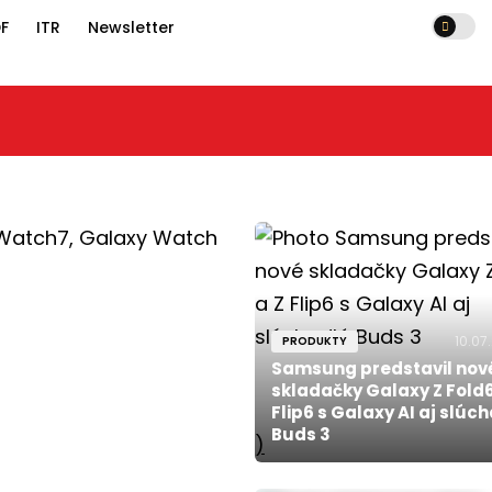
F
ITR
Newsletter
10.07
PRODUKTY
Samsung predstavil nov
skladačky Galaxy Z Fold6
Flip6 s Galaxy AI aj slúc
Buds 3
)