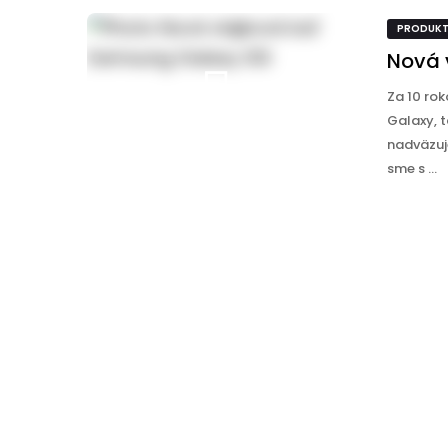
PRODUK
Nová 
Za 10 rok
Galaxy, t
nadväzuj
sme s ...