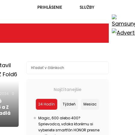
PRIHLÁSENIE
SLUŽBY
Najčítanejšie
.2024
0
é
24 Hodín
Týždeň
Mesiac
 a Z
hadlá
Magic, 600 alebo 400?
Sprievodca, vďaka ktorému si
vyberiete smartfón HONOR presne