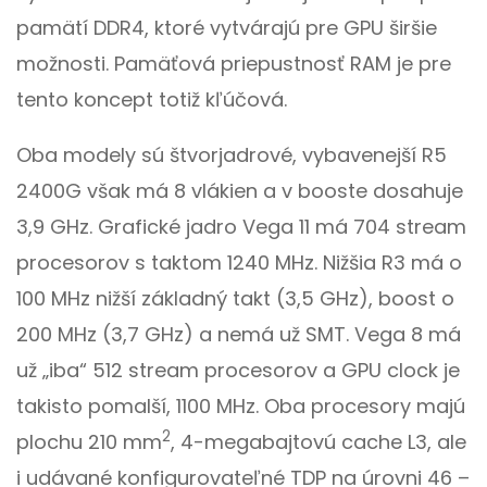
pamätí DDR4, ktoré vytvárajú pre GPU širšie
možnosti. Pamäťová priepustnosť RAM je pre
tento koncept totiž kľúčová.
Oba modely sú štvorjadrové, vybavenejší R5
2400G však má 8 vlákien a v booste dosahuje
3,9 GHz. Grafické jadro Vega 11 má 704 stream
procesorov s taktom 1240 MHz. Nižšia R3 má o
100 MHz nižší základný takt (3,5 GHz), boost o
200 MHz (3,7 GHz) a nemá už SMT. Vega 8 má
už „iba“ 512 stream procesorov a GPU clock je
takisto pomalší, 1100 MHz. Oba procesory majú
2
plochu 210 mm
, 4-megabajtovú cache L3, ale
i udávané konfigurovateľné TDP na úrovni 46 –