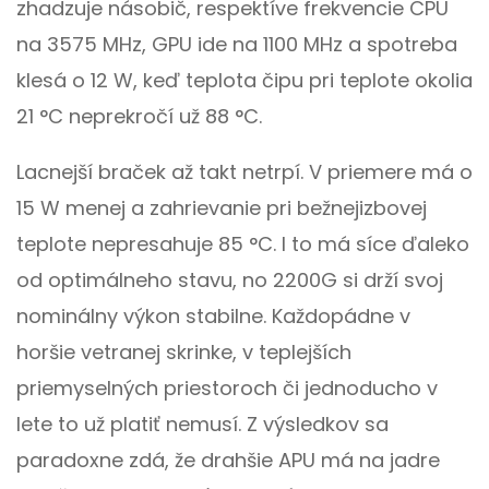
zhadzuje násobič, respektíve frekvencie CPU
na 3575 MHz, GPU ide na 1100 MHz a spotreba
klesá o 12 W, keď teplota čipu pri teplote okolia
21 °C neprekročí už 88 °C.
Lacnejší braček až takt netrpí. V priemere má o
15 W menej a zahrievanie pri bežnejizbovej
teplote nepresahuje 85 °C. I to má síce ďaleko
od optimálneho stavu, no 2200G si drží svoj
nominálny výkon stabilne. Každopádne v
horšie vetranej skrinke, v teplejších
priemyselných priestoroch či jednoducho v
lete to už platiť nemusí. Z výsledkov sa
paradoxne zdá, že drahšie APU má na jadre