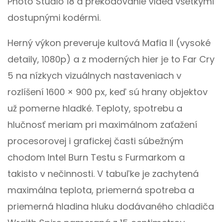
Photo Studio 18 a prekódovanie videa všetkými
dostupnými kodérmi.
Herný výkon preveruje kultová Mafia II (vysoké
detaily, 1080p) a z moderných hier je to Far Cry
5 na nízkych vizuálnych nastaveniach v
rozlíšení 1600 × 900 px, keď sú hrany objektov
už pomerne hladké. Teploty, spotrebu a
hlučnosť meriam pri maximálnom zaťažení
procesorovej i grafickej časti súbežným
chodom Intel Burn Testu s Furmarkom a
takisto v nečinnosti. V tabuľke je zachytená
maximálna teplota, priemerná spotreba a
priemerná hladina hluku dodávaného chladiča