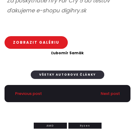
Za poskytnutie hry Far Cry 5 do testov
ďakujeme e-shopu digihry.sk
ZOBRAZIT GALÉRIU
Ľubomír Samák
VŠETKY AUTOROVE ČLÁNKY
Previous post
Next post
AMD
Ryzen