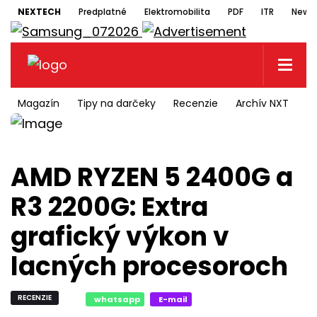
NEXTECH
Predplatné
Elektromobilita
PDF
ITR
Newsl
Magazín
Tipy na darčeky
Recenzie
Archív NXT
N
AMD RYZEN 5 2400G a
R3 2200G: Extra
grafický výkon v
lacných procesoroch
RECENZIE
whatsapp
E-mail