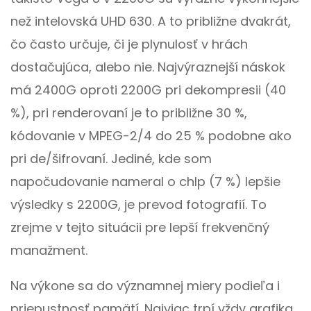
než intelovská UHD 630. A to približne dvakrát,
čo často určuje, či je plynulosť v hrách
dostačujúca, alebo nie. Najvýraznejší náskok
má 2400G oproti 2200G pri dekompresii (40
%), pri renderovaní je to približne 30 %,
kódovanie v MPEG-2/4 do 25 % podobne ako
pri de/šifrovaní. Jediné, kde som
napočudovanie nameral o chlp (7 %) lepšie
výsledky s 2200G, je prevod fotografií. To
zrejme v tejto situácii pre lepší frekvenčný
manažment.
Na výkone sa do významnej miery podieľa i
priepustnosť pamätí. Najviac trpí vždy grafika.