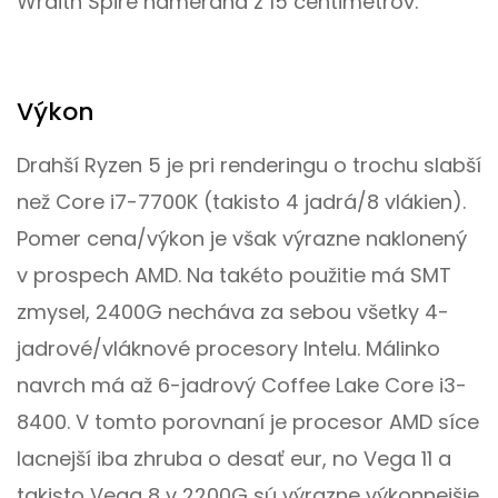
Wraith Spire nameraná z 15 centimetrov.
Výkon
Drahší Ryzen 5 je pri renderingu o trochu slabší
než Core i7-7700K (takisto 4 jadrá/8 vlákien).
Pomer cena/výkon je však výrazne naklonený
v prospech AMD. Na takéto použitie má SMT
zmysel, 2400G necháva za sebou všetky 4-
jadrové/vláknové procesory Intelu. Málinko
navrch má až 6-jadrový Coffee Lake Core i3-
8400. V tomto porovnaní je procesor AMD síce
lacnejší iba zhruba o desať eur, no Vega 11 a
takisto Vega 8 v 2200G sú výrazne výkonnejšie