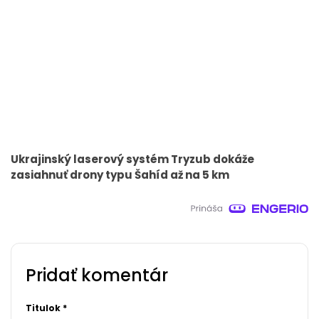
Ukrajinský laserový systém Tryzub dokáže
zasiahnuť drony typu Šahíd až na 5 km
Pridať komentár
Titulok
*