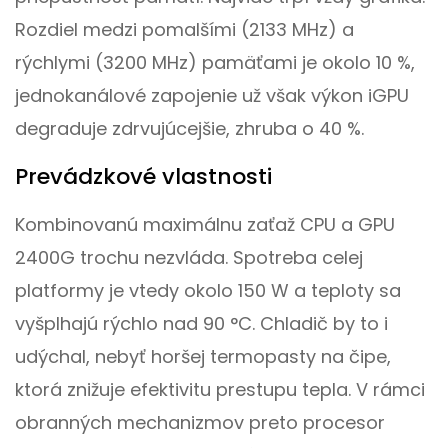
Rozdiel medzi pomalšími (2133 MHz) a
rýchlymi (3200 MHz) pamäťami je okolo 10 %,
jednokanálové zapojenie už však výkon iGPU
degraduje zdrvujúcejšie, zhruba o 40 %.
Prevádzkové vlastnosti
Kombinovanú maximálnu zaťaž CPU a GPU
2400G trochu nezvláda. Spotreba celej
platformy je vtedy okolo 150 W a teploty sa
vyšplhajú rýchlo nad 90 °C. Chladič by to i
udýchal, nebyť horšej termopasty na čipe,
ktorá znižuje efektivitu prestupu tepla. V rámci
obranných mechanizmov preto procesor