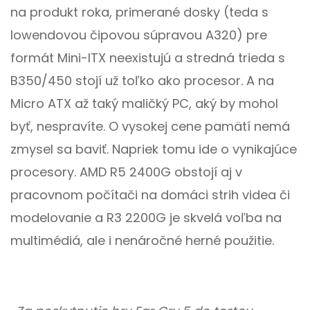
na produkt roka, primerané dosky (teda s
lowendovou čipovou súpravou A320) pre
formát Mini-ITX neexistujú a stredná trieda s
B350/450 stojí už toľko ako procesor. A na
Micro ATX až taký maličký PC, aký by mohol
byť, nespravíte. O vysokej cene pamätí nemá
zmysel sa baviť. Napriek tomu ide o vynikajúce
procesory. AMD R5 2400G obstojí aj v
pracovnom počítači na domáci strih videa či
modelovanie a R3 2200G je skvelá voľba na
multimédiá, ale i nenáročné herné použitie.