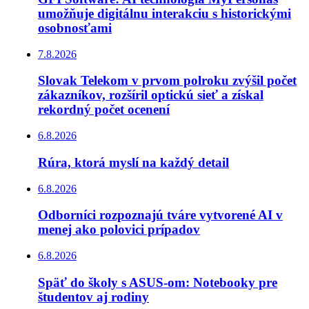
umožňuje digitálnu interakciu s historickými
osobnosťami
7.8.2026
Slovak Telekom v prvom polroku zvýšil počet
zákazníkov, rozšíril optickú sieť a získal
rekordný počet ocenení
6.8.2026
Rúra, ktorá myslí na každý detail
6.8.2026
Odborníci rozpoznajú tváre vytvorené AI v
menej ako polovici prípadov
6.8.2026
Späť do školy s ASUS-om: Notebooky pre
študentov aj rodiny