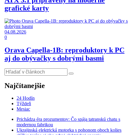
grafické karty
04.08.2026
0
Orava Capella-1B: reproduktory k PC
aj do obývačky s dobrými basmi
Najčítanejšie
24 Hodín
Týždeň
Mesiac
Prichádza éra prozumentov: Čo spája tatranskú chatu s
modernou fabrikou
Ukrajinská elektrická motorka s pohonom oboch kolies