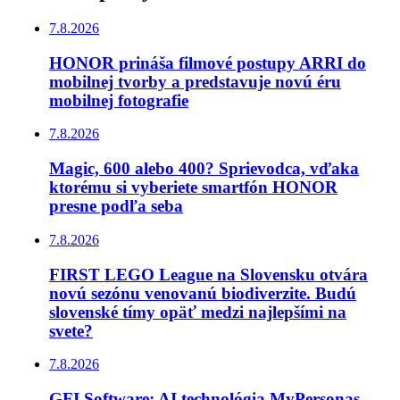
7.8.2026
HONOR prináša filmové postupy ARRI do
mobilnej tvorby a predstavuje novú éru
mobilnej fotografie
7.8.2026
Magic, 600 alebo 400? Sprievodca, vďaka
ktorému si vyberiete smartfón HONOR
presne podľa seba
7.8.2026
FIRST LEGO League na Slovensku otvára
novú sezónu venovanú biodiverzite. Budú
slovenské tímy opäť medzi najlepšími na
svete?
7.8.2026
GFI Software: AI technológia MyPersonas