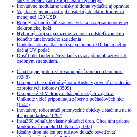
slúži v teréne aj ako zdroj elektrickej energie
Inovatívne modulárne tenisky si doma vytlačíte aj opravíte
Vojak si v pivnici zostrojil nositeľný detektor dronov za
menej než 120 USD
Roboty už budú cítiť zranenia vďaka novej samoopravnej
elektronickej koži
Hybridný stroj spája razenie, vŕtanie a odstreľovanie do
jedného tunelovacieho zariadenia
Unikátna stolová tlačiareň spája farebnú 3D tlač, reliéfnu
tlač aj UV potlač
Dosť bolo Tinderu. Nezadaní sa vracajú od obrazoviek k
osobným stretnutiam.
Čína bojuje proti rozširovaniu púští pomocou bambusu
(9248)
Ukrajina chce početnú výhodu Ruska vyrovnať nasadením
ozbrojených robotov (3509)
Ukrajinské FPV drony naháňajú ruských vojakov.
Uniknuté videá pripomínajú zábery z počítačových hier.
(1547)
Inovatívny robot stráži priemyselné objekty a stačí mu na to
iba jedno koleso (1292)
Insta360 odhaľuje vlastný skladací dron. Chce ním priamo
konkurovať modelu DJI Neo 2. (1092)
Ideálny dron nie len pre turistov dokáže osvetľovať