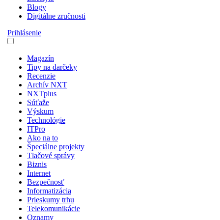
Blogy
Digitálne zručnosti
Prihlásenie
Magazín
Tipy na darčeky
Recenzie
Archív NXT
NXTplus
Súťaže
Výskum
Technológie
ITPro
Ako na to
Špeciálne projekty
Tlačové správy
Biznis
Internet
Bezpečnosť
Informatizácia
Prieskumy trhu
Telekomunikácie
Oznamy