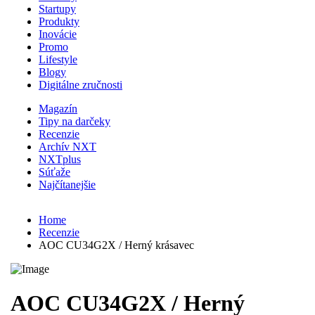
Startupy
Produkty
Inovácie
Promo
Lifestyle
Blogy
Digitálne zručnosti
Magazín
Tipy na darčeky
Recenzie
Archív NXT
NXTplus
Súťaže
Najčítanejšie
Home
Recenzie
AOC CU34G2X / Herný krásavec
AOC CU34G2X / Herný