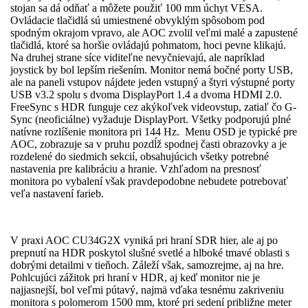
stojan sa dá odňať a môžete použiť 100 mm úchyt VESA.
Ovládacie tlačidlá sú umiestnené obvyklým spôsobom pod
spodným okrajom vpravo, ale AOC zvolil veľmi malé a zapustené
tlačidlá, ktoré sa horšie ovládajú pohmatom, hoci pevne klikajú.
Na druhej strane síce viditeľne nevyčnievajú, ale napríklad
joystick by bol lepším riešením. Monitor nemá bočné porty USB,
ale na paneli vstupov nájdete jeden vstupný a štyri výstupné porty
USB v3.2 spolu s dvoma DisplayPort 1.4 a dvoma HDMI 2.0.
FreeSync s HDR funguje cez akýkoľvek video­vstup, zatiaľ čo G-
Sync (neoficiálne) vyžaduje DisplayPort. Všetky podporujú plné
natívne rozlíšenie monitora pri 144 Hz. Menu OSD je typické pre
AOC, zobrazuje sa v pruhu pozdĺž spodnej časti obrazovky a je
rozdelené do siedmich sekcií, obsahujúcich všetky potrebné
nastavenia pre kalibráciu a hranie. Vzhľadom na presnosť
monitora po vybalení však pravdepodobne nebudete potrebovať
veľa nastavení farieb.
V praxi AOC CU34G2X vyniká pri hraní SDR hier, ale aj po
prepnutí na HDR poskytol slušné svetlé a hlboké tmavé oblasti s
dobrými detailmi v tieňoch. Záleží však, samozrejme, aj na hre.
Pohlcujúci zážitok pri hraní v HDR, aj keď monitor nie je
najjasnejší, bol veľmi pútavý, najmä vďaka tesnému zakriveniu
monitora s polomerom 1500 mm, ktoré pri sedení približne meter