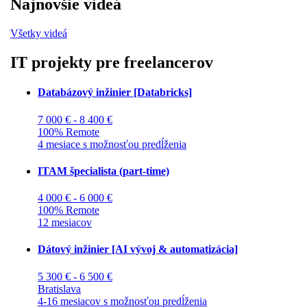
Najnovšie videá
Všetky videá
IT projekty pre freelancerov
Databázový inžinier [Databricks]
7 000 € - 8 400 €
100% Remote
4 mesiace s možnosťou predĺženia
ITAM špecialista (part-time)
4 000 € - 6 000 €
100% Remote
12 mesiacov
Dátový inžinier [AI vývoj & automatizácia]
5 300 € - 6 500 €
Bratislava
4-16 mesiacov s možnosťou predĺženia