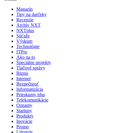
Magazín
Tipy na darčeky
Recenzie
Archív NXT
NXTplus
Súťaže
Výskum
Technológie
ITPro
Ako na to
Špeciálne projekty
Tlačové správy
Biznis
Internet
Bezpečnosť
Informatizácia
Prieskumy trhu
Telekomunikácie
Oznamy
Startupy
Produkty
Inovácie
Promo
Lifestyle