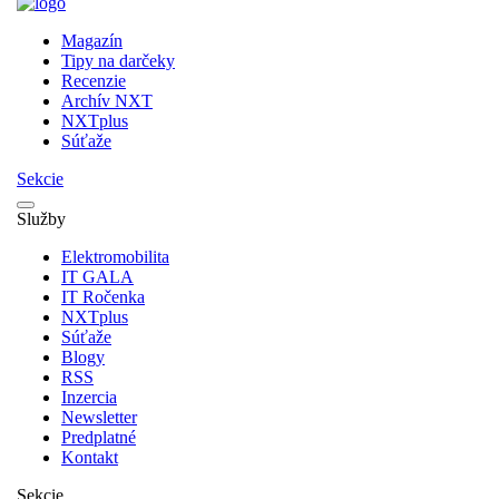
Magazín
Tipy na darčeky
Recenzie
Archív NXT
NXTplus
Súťaže
Sekcie
Služby
Elektromobilita
IT GALA
IT Ročenka
NXTplus
Súťaže
Blogy
RSS
Inzercia
Newsletter
Predplatné
Kontakt
Sekcie