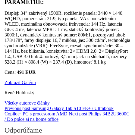
PARAMETRE:
Displej: 34" zakrivený 1500R, rozlíšenie p­anela: 3440 × 1440,
WQHD, pomer strán: 21:9, typ ­panela: VA s podsvietením
WLED, maximálna obnovovacia frekvencia: 144 Hz, latencia
GtG: 4 ms, latencia MPRT: 1 ms, statický kontrastný pomer:
3000:1, dynamický kontrastný pomer: 80M:1, pozorovací uhol:
2
178/178°, farby displeja: 16,7 mi­lióna, jas: 300 cd/m
, technológia
synchronizácie (VRR): FreeSync, rozsah synchronizácie: 30 –
144 Hz, bez blikania, konektivita: 2× HDMI 2.0, 2× DisplayPort
1.4, USB 3.0 hub 4-portový, 3,5 mm jack na slúchadlá, rozmery
528,2 (H) × 808,4 (W) × 237,4 (D), hmotnosť 8,1 kg
Cena:
491 EUR
Zobrazit Galériu
René Hubinský
Všetky autorove články
Previous post
Samsung Galaxy Tab S10 FE+ / Ultrabook
Copilot+ PC s procesorom AMD
Next post
Philips 34B2U3600C
/ Do práce aj na home office
Odporúčame