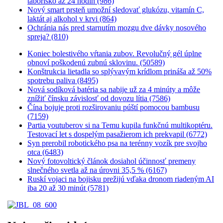
táborisko až 24 hodín (986)
Nový smart prsteň umožní sledovať glukózu, vitamín C,
laktát aj alkohol v krvi (864)
Ochránia nás pred starnutím mozgu dve dávky nosového
spreja? (810)
Koniec bolestivého vŕtania zubov. Revolučný gél úplne
obnoví poškodenú zubnú sklovinu. (50589)
Konštrukcia lietadla so splývavým krídlom prináša až 50%
spotrebu paliva (8495)
Nová sodíková batéria sa nabije už za 4 minúty a môže
znížiť čínsku závislosť od dovozu lítia (7586)
Čína bojuje proti rozširovaniu púští pomocou bambusu
(7159)
Partia youtuberov si na Temu kupila funkčnú multikoptéru.
Testovací let s dospelým pasažierom ich prekvapil (6772)
Syn prerobil robotického psa na terénny vozík pre svojho
otca (6483)
Nový fotovoltický článok dosiahol účinnosť premeny
slnečného svetla až na úrovni 35,5 % (6167)
Ruskí vojaci na bojisku prežijú vďaka dronom riadeným AI
iba 20 až 30 minút (5781)