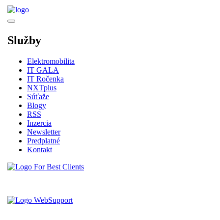
Služby
Elektromobilita
IT GALA
IT Ročenka
NXTplus
Súťaže
Blogy
RSS
Inzercia
Newsletter
Predplatné
Kontakt
Vytvorené spoločnosťou For Best Clients, s.r.o.
Hostingove služby poskytuje spoločnosť WebSupport, s.r.o.