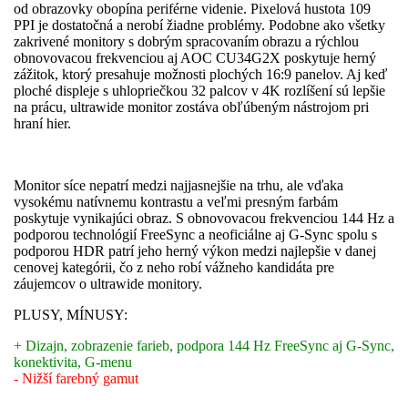
od obrazovky obopína periférne videnie. Pixelová hustota 109
PPI je dostatočná a nerobí žiadne problémy. Podobne ako všetky
zakrivené monitory s dobrým spracovaním obrazu a rýchlou
obnovovacou frekvenciou aj AOC CU34G2X poskytuje herný
zážitok, ktorý presahuje možnosti plochých 16:9 panelov. Aj keď
ploché displeje s uhlopriečkou 32 palcov v 4K rozlíšení sú lepšie
na prácu, ultrawide monitor zostáva obľúbeným nástrojom pri
hraní hier.
Monitor síce nepatrí medzi najjasnejšie na trhu, ale vďaka
vysokému natívnemu kontrastu a veľmi presným farbám
poskytuje vynikajúci obraz. S obnovovacou frekvenciou 144 Hz a
podporou technológií FreeSync a neoficiálne aj G-Sync spolu s
podporou HDR patrí jeho herný výkon medzi najlepšie v danej
cenovej kate­górii, čo z neho robí vážneho kandidáta pre
záujemcov o ultrawide monitory.
PLUSY, MÍNUSY:
+ Dizajn, zobrazenie farieb, podpora 144 Hz FreeSync aj G-Sync,
konektivita, G-menu
- Nižší farebný gamut