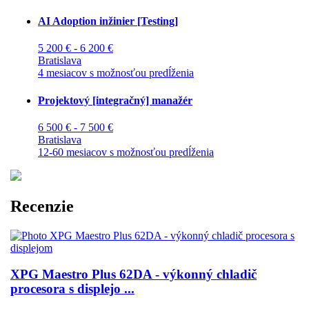
AI Adoption inžinier [Testing]
5 200 € - 6 200 €
Bratislava
4 mesiacov s možnosťou predĺženia
Projektový [integračný] manažér
6 500 € - 7 500 €
Bratislava
12-60 mesiacov s možnosťou predĺženia
Recenzie
XPG Maestro Plus 62DA - výkonný chladič
procesora s displejo ...