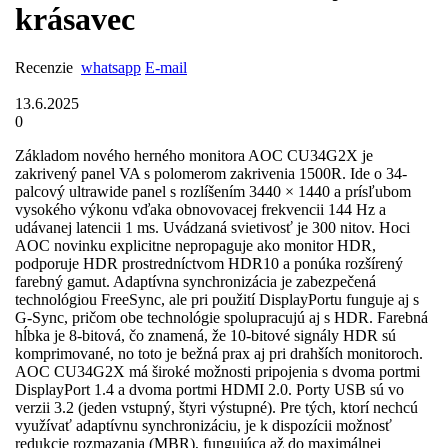
krásavec
Recenzie
whatsapp
E-mail
13.6.2025
0
Základom nového herného monitora AOC CU34G2X je
zakrivený panel VA s polomerom zakrivenia 1500R. Ide o 34-
palcový ultrawide panel s rozlíšením 3440 × 1440 a prísľubom
vysokého výkonu vďaka obnovovacej frekvencii 144 Hz a
udávanej latencii 1 ms. Uvádzaná svietivosť je 300 nitov. Hoci
AOC novinku explicitne nepropaguje ako monitor HDR,
podporuje HDR prostredníctvom HDR10 a ponúka rozšírený
farebný gamut. Adaptívna synchronizácia je zabezpečená
technológiou FreeSync, ale pri použití DisplayPortu funguje aj s
G-Sync, pričom obe technológie spolupracujú aj s HDR. Farebná
hĺbka je 8-bitová, čo znamená, že 10-bitové signály HDR sú
komprimované, no toto je bežná prax aj pri drahších monitoroch.
AOC CU34G2X má široké možnosti pripojenia s dvoma portmi
DisplayPort 1.4 a dvoma portmi HDMI 2.0. Porty USB sú vo
verzii 3.2 (jeden vstupný, štyri výstupné). Pre tých, ktorí nechcú
využívať adaptívnu synchronizáciu, je k dispozícii možnosť
redukcie rozmazania (MBR), fungujúca až do maximálnej