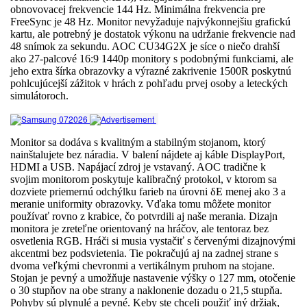
obnovovacej frekvencie 144 Hz. Minimálna frekvencia pre
FreeSync je 48 Hz. Monitor nevyžaduje najvýkonnejšiu grafickú
kartu, ale potrebný je dostatok výkonu na udržanie frekvencie nad
48 snímok za sekundu. AOC CU34G2X je síce o niečo drahší
ako 27-palcové 16:9 1440p monitory s podobnými funkciami, ale
jeho extra šírka obrazovky a výrazné zakrivenie 1500R poskytnú
pohlcujúcejší zážitok v hrách z pohľadu prvej osoby a leteckých
simulátoroch.
Monitor sa dodáva s kvalitným a stabilným stojanom, ktorý
nainštalujete bez náradia. V balení nájdete aj káble DisplayPort,
HDMI a USB. Napájací zdroj je vstavaný. AOC tradične k
svojim monitorom poskytuje kalibračný protokol, v ktorom sa
dozviete priemernú odchýlku farieb na úrovni δE menej ako 3 a
meranie uniformity obrazovky. Vďaka tomu môžete monitor
používať rovno z krabice, čo potvrdili aj naše merania. Dizajn
monitora je zreteľne orientovaný na hráčov, ale tentoraz bez
osvetlenia RGB. Hráči si musia vystačiť s červenými dizajnovými
akcentmi bez podsvietenia. Tie pokračujú aj na zadnej strane s
dvoma veľkými chevronmi a vertikálnym pruhom na stojane.
Stojan je pevný a umožňuje nastavenie výšky o 127 mm, otočenie
o 30 stupňov na obe strany a naklonenie dozadu o 21,5 stupňa.
Pohyby sú plynulé a pevné. Keby ste chceli použiť iný držiak,