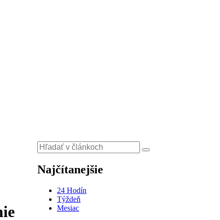
Najčítanejšie
24 Hodín
Týždeň
nie
Mesiac