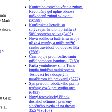
Koniec bolestivého vŕtania zubov.
Revolučný gél úplne obnoví
poškodenú zubnú sklovinu.
5060
(50589)
3D Mark
Konštrukcia lietadla so
splývavým krídlom prináša až
 skóre,
50% spotrebu paliva (8495)
Nová sodíková batéria sa nabije
už za 4 minúty a môže znížiť
čínsku závislosť od dovozu lítia
r
s
(7586)
Čína bojuje proti rozširovaniu
púští pomocou bambusu (7159)
Partia youtuberov si na Temu
kupila funkčnú multikoptéru.
Testovací let s dospelým
pasažierom ich prekvapil (6772)
Syn prerobil robotického psa na
terénny vozík pre svojho otca
(6483)
Nový fotovoltický článok
3,0 GHz
dosiahol účinnosť premeny
slnečného svetla až na úrovni
s 11
35,5 % (6167)