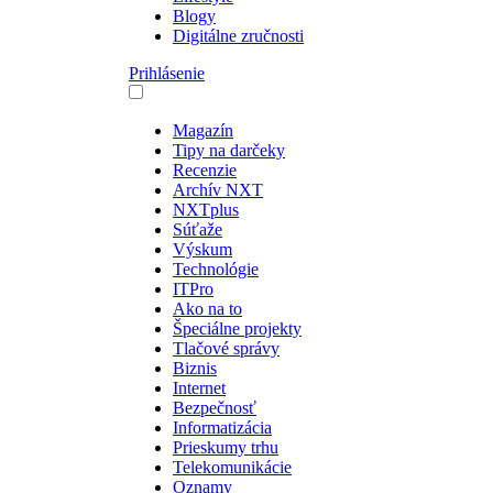
Blogy
Digitálne zručnosti
Prihlásenie
Magazín
Tipy na darčeky
Recenzie
Archív NXT
NXTplus
Súťaže
Výskum
Technológie
ITPro
Ako na to
Špeciálne projekty
Tlačové správy
Biznis
Internet
Bezpečnosť
Informatizácia
Prieskumy trhu
Telekomunikácie
Oznamy