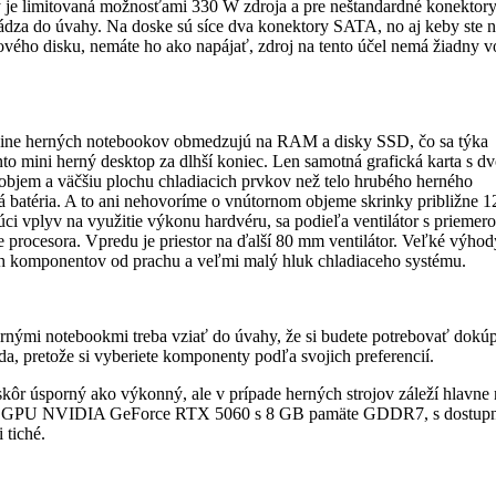
 je limitovaná možnosťami 330 W zdroja a pre neštandardné konektory
ádza do úvahy. Na doske sú síce dva konektory SATA, no aj keby ste 
cového disku, nemáte ho ako napájať, zdroj na tento účel nemá žiadny 
čšine herných notebookov obmedzujú na RAM a disky SSD, čo sa týka
nto mini herný desktop za dlhší koniec. Len samotná grafická karta s 
í objem a väčšiu plochu chladiacich prvkov než telo hrubého herného
 batéria. A to ani nehovoríme o vnútornom objeme skrinky približne 12 
ci vplyv na využitie výkonu hardvéru, sa podieľa ventilátor s priemer
procesora. Vpredu je priestor na ďalší 80 mm ventilátor. Veľké výhod
ných komponentov od prachu a veľmi malý hluk chladiaceho systému.
nými ­notebookmi treba vziať do úvahy, že si budete potrebovať dokúp
a, pretože si vyberiete komponenty podľa svojich preferencií.
r úsporný ako výkonný, ale v prípade herných strojov záleží hlavne 
povej GPU NVIDIA GeForce RTX 5060 s 8 GB pamäte GDDR7, s dostu
 tiché.