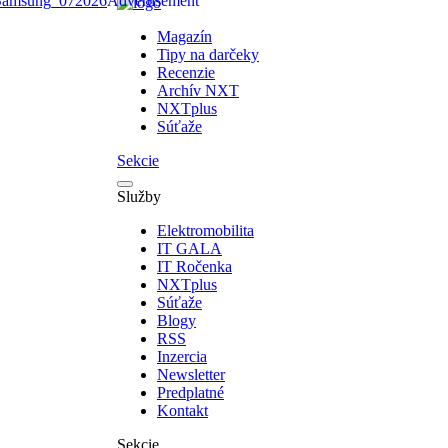
Magazín
Tipy na darčeky
Recenzie
Archív NXT
NXTplus
Súťaže
Sekcie
Služby
Elektromobilita
IT GALA
IT Ročenka
NXTplus
Súťaže
Blogy
RSS
Inzercia
Newsletter
Predplatné
Kontakt
Sekcie