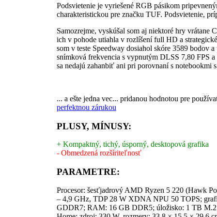
Podsvietenie je vyriešené RGB pásikom pripevneným 
charakteristickou pre značku TUF. Podsvietenie, prí
Samozrejme, vyskúšal som aj niektoré hry vrátane 
ich v pohode utiahla v rozlíšení full HD a strategi
som v teste Speedway dosiahol skóre 3589 bodov a
snímková frekvencia s vypnutým DLSS 7,80 FPS a s
sa nedajú zahanbiť ani pri porovnaní s notebookm
... a ešte jedna vec... pridanou hodnotou pre pou
perfektnou zárukou
PLUSY, MÍNUSY:
+ Kompaktný, tichý, úsporný, desktopová grafika
- Obmedzená rozšíriteľnosť
PARAMETRE:
Procesor: šesťjadrový AMD Ryzen 5 220 (Hawk Point
– 4,9 GHz, TDP 28 W XDNA NPU 50 TOPS; grafi
GDDR7; RAM: 16 GB DDR5; úložisko: 1 TB M.2 NVM
Home; zdroj: 330 W, rozmery: 33,8 × 15,5 × 29,6 c