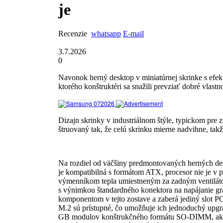
je
Recenzie
whatsapp
E-mail
3.7.2026
0
Navonok herný desktop v miniatúrnej skrinke s efekt
ktorého konštruktéri sa snažili prevziať dobré vlastn
Dizajn skrinky v industriálnom štýle, typickom pre
štruo­vaný tak, že celú skrinku mierne nadvihne, takž
Na rozdiel od väčšiny predmontovaných herných d
je kompatibilná s formátom ATX, procesor nie je v pä
výmenníkom tepla umiestneným za zadným ventilát
s výnimkou štandardného konektora na napájanie gra
komponentom v tejto zostave a zaberá jediný slot P
M.2 sú prístupné, čo umožňuje ich jednoduchý up
GB modulov konštrukčného formátu SO-DIMM, aký 