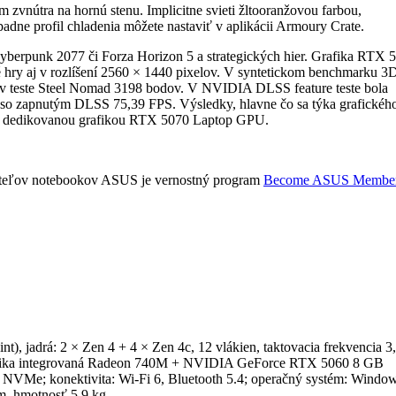
zvnútra na hornú stenu. Implicitne svieti žltooranžovou farbou,
padne profil chladenia môžete nastaviť v aplikácii Armoury Crate.
Cyberpunk 2077 či Forza Horizon 5 a strategických hier. Grafika RTX 
cké hry aj v rozlíšení 2560 × 1440 pixelov. V syntetickom bench­marku 
 v teste Steel Nomad 3198 bodov. V NVIDIA DLSS feature teste bola
o zapnutým DLSS 75,39 FPS. Výsledky, hlavne čo sa týka grafického
i s dedikovanou grafikou RTX 5070 Laptop GPU.
žívateľov notebookov ASUS je vernostný program
Become ASUS Membe
), jadrá: 2 × Zen 4 + 4 × Zen 4c, 12 vlákien, taktovacia frekvencia 
ka integrovaná Radeon 740M + NVIDIA GeForce RTX 5060 8 GB
e; konekti­vita: Wi-Fi 6, Bluetooth 5.4; operačný systém: Window
m, hmotnosť 5,9 kg