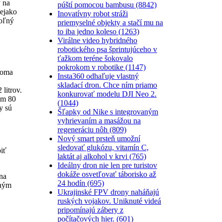
 na
púští pomocou bambusu (8842)
nejako
Inovatívny robot stráži
voľný
priemyselné objekty a stačí mu na
to iba jedno koleso (1263)
Virálne video hybridného
robotického psa šprintujúceho v
ťažkom teréne šokovalo
pokrokom v robotike (1147)
dvoma
Insta360 odhaľuje vlastný
skladací dron. Chce ním priamo
litrov.
konkurovať modelu DJI Neo 2.
om 80
(1044)
y sú
Šľapky od Nike s integrovaným
vyhrievaním a masážou na
regeneráciu nôh (809)
Nový smart prsteň umožní
sledovať glukózu, vitamín C,
iť
laktát aj alkohol v krvi (765)
Ideálny dron nie len pre turistov
dokáže osvetľovať táborisko až
na
24 hodín (695)
pným
Ukrajinské FPV drony naháňajú
ruských vojakov. Uniknuté videá
pripomínajú zábery z
počítačových hier. (601)