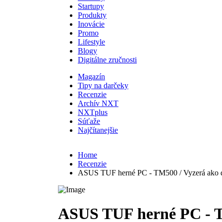
Startupy
Produkty
Inovácie
Promo
Lifestyle
Blogy
Digitálne zručnosti
Magazín
Tipy na darčeky
Recenzie
Archív NXT
NXTplus
Súťaže
Najčítanejšie
Home
Recenzie
ASUS TUF herné PC - TM500 / Vyzerá ako des
ASUS TUF herné PC - TM