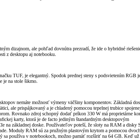
ným dizajnom, ale pohľad dovnútra prezradí, že ide o hybridné riešeni
osti z desktopu aj notebooku.
 značku TUF, je elegantný. Spodok prednej steny s podsvietením RGB j
e je na stole šikmo.
esktopov nemáte možnosť výmeny väčšiny komponentov. Základná dos
tici, ale prispájkovaný a je chladený pomocou tepelnej trubice spojene
orom. Rovnako zdroj schopný dodať príkon 330 W má proprietárne ko
fickej karty, ktorá je de facto jediným štandardným desktopovým
CIe na základnej doske. Používateľov poteší, že sloty na RAM a disky
grade. Moduly RAM sú za pružným plastovým krytom a pomocou dvoc
sa používa v notebookoch, možno pamäť rozšíriť na 64 GB. Keď už