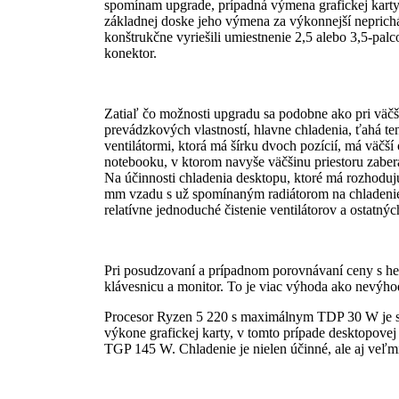
spomínam upgrade, prípadná výmena grafickej karty
základnej doske jeho výmena za výkonnejší neprich
konštrukčne vyriešili umiestnenie 2,5 alebo 3,5-pal
konektor.
Zatiaľ čo možnosti upgradu sa podobne ako pri vä
prevádzkových vlastností, hlavne chladenia, ťahá te
ventilátormi, ktorá má šírku dvoch pozícií, má väčš
notebooku, v ktorom navyše väčšinu priestoru zaberá
Na účinnosti chladenia desktopu, ktoré má rozhodujú
mm vzadu s už spomínaným radiátorom na chladenie 
relatívne jednoduché čistenie ventilátorov a ostat
Pri posudzovaní a prípadnom porovnávaní ceny s her
klávesnicu a monitor. To je viac výhoda ako nevýhod
Procesor Ryzen 5 220 s maximálnym TDP 30 W je skô
výkone grafickej karty, v tomto prípade deskto
TGP 145 W. Chladenie je nielen účinné, ale aj veľmi