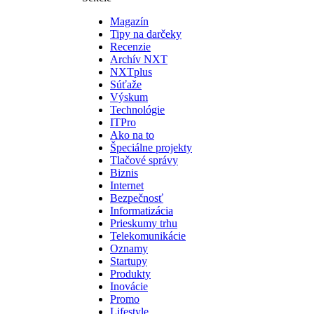
Magazín
Tipy na darčeky
Recenzie
Archív NXT
NXTplus
Súťaže
Výskum
Technológie
ITPro
Ako na to
Špeciálne projekty
Tlačové správy
Biznis
Internet
Bezpečnosť
Informatizácia
Prieskumy trhu
Telekomunikácie
Oznamy
Startupy
Produkty
Inovácie
Promo
Lifestyle