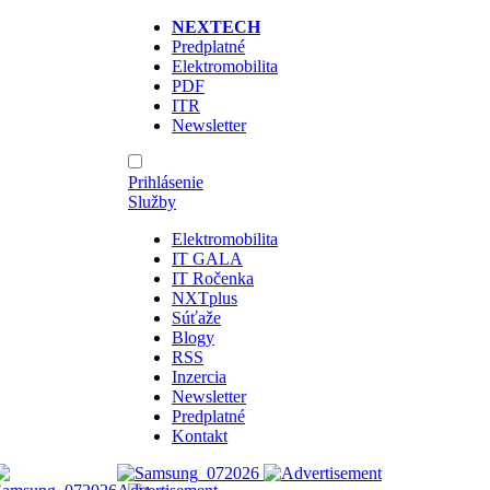
NEXTECH
Predplatné
Elektromobilita
PDF
ITR
Newsletter
Prihlásenie
Služby
Elektromobilita
IT GALA
IT Ročenka
NXTplus
Súťaže
Blogy
RSS
Inzercia
Newsletter
Predplatné
Kontakt