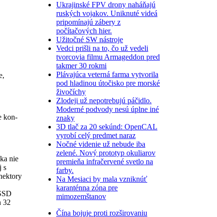
Ukrajinské FPV drony naháňajú
ruských vojakov. Uniknuté videá
pripomínajú zábery z
počítačových hier.
Užitočné SW nástroje
Vedci prišli na to, čo už vedeli
tvorcovia filmu Armageddon pred
takmer 30 rokmi
Plávajúca veterná farma vytvorila
e,
pod hladinou útočisko pre morské
živočíchy
Zlodeji už nepotrebujú páčidlo.
Moderné podvody nesú úplne iné
e kon­
znaky
3D tlač za 20 sekúnd: OpenCAL
vyrobí celý predmet naraz
Nočné videnie už nebude iba
zelené. Nový prototyp okuliarov
ka nie
premieňa infračervené svetlo na
j s
farby.
nektory
Na Mesiaci by mala vzniknúť
karanténna zóna pre
 SSD
mimozemštanov
h 32
Čína bojuje proti rozširovaniu