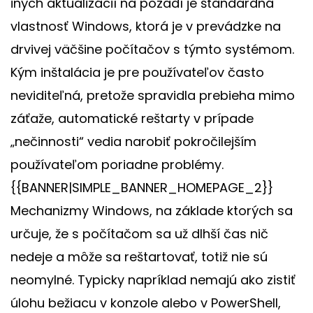
iných aktualizácií na pozadí je štandardná
vlastnosť Windows, ktorá je v prevádzke na
drvivej väčšine počítačov s týmto systémom.
Kým inštalácia je pre používateľov často
neviditeľná, pretože spravidla prebieha mimo
záťaže, automatické reštarty v prípade
„nečinnosti“ vedia narobiť pokročilejším
používateľom poriadne problémy.
{{BANNER|SIMPLE_BANNER_HOMEPAGE_2}}
Mechanizmy Windows, na základe ktorých sa
určuje, že s počítačom sa už dlhší čas nič
nedeje a môže sa reštartovať, totiž nie sú
neomylné. Typicky napríklad nemajú ako zistiť
úlohu bežiacu v konzole alebo v PowerShell,