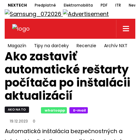
NEXTECH
Predplatné
Elektromobilita
PDF
ITR
Newsl
Magazín
Tipy na darčeky
Recenzie
Archív NXT
N
Ako zastaviť
automatické reštarty
počítača po inštalácii
aktualizácií
AKO NA TO
whatsapp
E-mail
19.12.2023
0
Automatická inštalácia bezpečnostných a