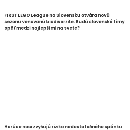
FIRST LEGO League na Slovensku otvára novú
sezónu venovanú biodiverzite. Budú slovenské tímy
opäť medzi najlepšími na svete?
Horúce noci zvyšujú riziko nedostatočného spánku