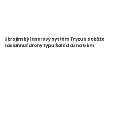
Ukrajinský laserový systém Tryzub dokáže
zasiahnuť drony typu Šahíd až na 5 km