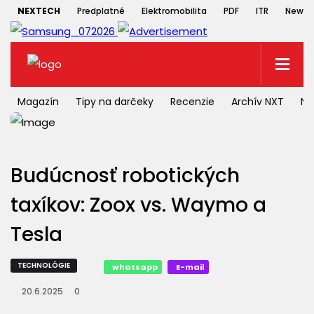
NEXTECH
Predplatné
Elektromobilita
PDF
ITR
Newsle
Magazín
Tipy na darčeky
Recenzie
Archív NXT
NX
Budúcnosť robotických
taxíkov: Zoox vs. Waymo a
Tesla
TECHNOLÓGIE
whatsapp
E-mail
20.6.2025
0