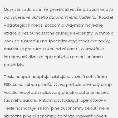
Musk sám zdôraznil, že
"prevažná väčšina sa zameriava
na vyriešenie úplného autonómneho riadenia."
Rozdiel
v stratégiách medzi Zooxom a Waymom na jednej
strane a Teslou na strane druhej je evidentný. Waymo a
Zoox sa sústreďujú na špecializované robotické taxíky,
navrhnuté pre túto službu od základu. To umožňuje
integrovaný dizajn a optimalizáciu pre autonómnu
prevádzku.
Tesla naopak adaptuje existujúce vozidlá softvérom
FSD, čo so sebou prináša výzvu, pretože pôvodný dizajn
vozidla nebol optimalizovaný pre plnú autonómiu bez
ľudského zásahu. Prítomnosť ľudských operátorov v
Tesle naznačuje, že ich "plne autonómny debut" nie je
skutočne plne autonómny, čo môže ovplyvniť dôveru