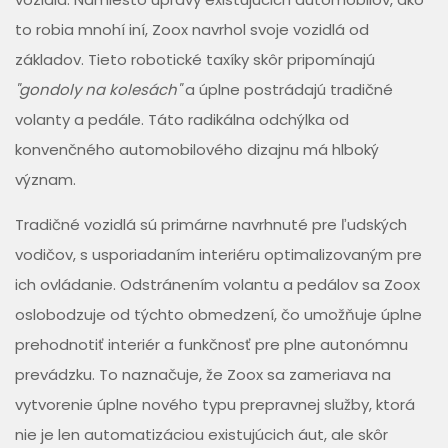
to robia mnohí iní, Zoox navrhol svoje vozidlá od
základov. Tieto robotické taxíky skôr pripomínajú
"gondoly na kolesách"
a úplne postrádajú tradičné
volanty a pedále. Táto radikálna odchýlka od
konvenčného automobilového dizajnu má hlboký
význam.
Tradičné vozidlá sú primárne navrhnuté pre ľudských
vodičov, s usporiadaním interiéru optimalizovaným pre
ich ovládanie. Odstránením volantu a pedálov sa Zoox
oslobodzuje od týchto obmedzení, čo umožňuje úplne
prehodnotiť interiér a funkčnosť pre plne autonómnu
prevádzku. To naznačuje, že Zoox sa zameriava na
vytvorenie úplne nového typu prepravnej služby, ktorá
nie je len automatizáciou existujúcich áut, ale skôr