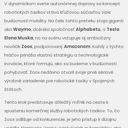
V dynamickom svete autonómnej dopravy sa koncept
robotických taxíkov stáva kľúčovou súčasťou vízie
budúcnosti mobility. Na čele tohto preteku stoja giganti
ako
Waymo
, dcérska spoločnosť
Alphabetu
, a
Tesla
Elona Muska
, no na scénu vstupuje aj ambiciózny
nováčik
Zoox
, podporovaný
Amazonom
. Každý z týchto
hráčov prináša vlastnú stratégiu a technologické
inovácie, ktoré formujú, ako sa budeme v budúcnosti
pohybovať. Zoox nedávno otvoril svoje prvé sériové
výrobné zariadenie pre robotické taxíky v Spojených
štátoch.
Tento krok predstavuje dôležitý míľnik na ceste k
spusteniu komerčnej služby robotických taxíkov. To, čo
Zoox odlišuje od konkurencie, je jeho prístup k dizajnu
vozidla. Namiesto úpravy existujúcich automobilov, ako