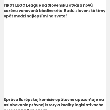
FIRST LEGO League na Slovensku otvára novú
sezónu venovanú biodiverzite. Budú slovenské tímy
opäť medzi najlepšími na svete?
Správa Európskej komisie opätovne upozorňuje na
oslabovanie právnej istoty a kvality legislatívneho