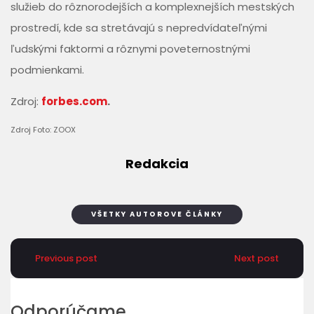
služieb do rôznorodejších a komplexnejších mestských
prostredí, kde sa stretávajú s nepredvídateľnými
ľudskými faktormi a rôznymi poveternostnými
podmienkami.
Zdroj:
forbes.com
.
Zdroj Foto: ZOOX
Redakcia
VŠETKY AUTOROVE ČLÁNKY
Previous post
Next post
Odporúčame