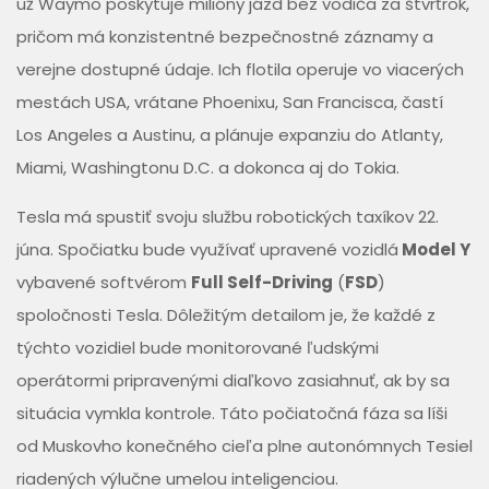
už Waymo poskytuje milióny jázd bez vodiča za štvrťrok,
pričom má konzistentné bezpečnostné záznamy a
verejne dostupné údaje. Ich flotila operuje vo viacerých
mestách USA, vrátane Phoenixu, San Francisca, častí
Los Angeles a Austinu, a plánuje expanziu do Atlanty,
Miami, Washingtonu D.C. a dokonca aj do Tokia.
Tesla má spustiť svoju službu robotických taxíkov 22.
júna. Spočiatku bude využívať upravené vozidlá
Model Y
vybavené softvérom
Full Self-Driving
(
FSD
)
spoločnosti Tesla. Dôležitým detailom je, že každé z
týchto vozidiel bude monitorované ľudskými
operátormi pripravenými diaľkovo zasiahnuť, ak by sa
situácia vymkla kontrole. Táto počiatočná fáza sa líši
od Muskovho konečného cieľa plne autonómnych Tesiel
riadených výlučne umelou inteligenciou.