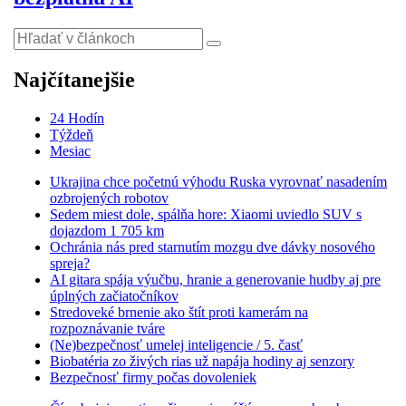
Najčítanejšie
24 Hodín
Týždeň
Mesiac
Ukrajina chce početnú výhodu Ruska vyrovnať nasadením
ozbrojených robotov
Sedem miest dole, spálňa hore: Xiaomi uviedlo SUV s
dojazdom 1 705 km
Ochránia nás pred starnutím mozgu dve dávky nosového
spreja?
AI gitara spája výučbu, hranie a generovanie hudby aj pre
úplných začiatočníkov
Stredoveké brnenie ako štít proti kamerám na
rozpoznávanie tváre
(Ne)bezpečnosť umelej inteligencie / 5. časť
Biobatéria zo živých rias už napája hodiny aj senzory
Bezpečnosť firmy počas dovoleniek