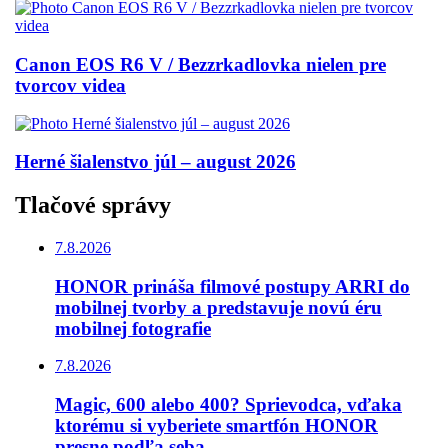
Canon EOS R6 V / Bezzrkadlovka nielen pre
tvorcov videa
Herné šialenstvo júl – august 2026
Tlačové správy
7.8.2026
HONOR prináša filmové postupy ARRI do
mobilnej tvorby a predstavuje novú éru
mobilnej fotografie
7.8.2026
Magic, 600 alebo 400? Sprievodca, vďaka
ktorému si vyberiete smartfón HONOR
presne podľa seba