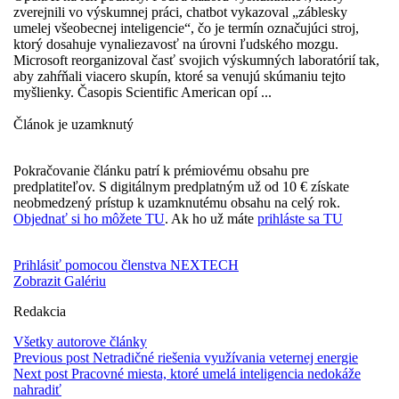
zverejnili vo výskumnej práci, chatbot vykazoval „záblesky
umelej všeobecnej inteligencie“, čo je termín označujúci stroj,
ktorý dosahuje vynaliezavosť na úrovni ľudského mozgu.
Microsoft reorganizoval časť svojich výskumných laboratórií tak,
aby zahŕňali viacero skupín, ktoré sa venujú skúmaniu tejto
myšlienky. Časopis Scientific American opí ...
Článok je uzamknutý
Pokračovanie článku patrí k prémiovému obsahu pre
predplatiteľov. S digitálnym predplatným už od 10 € získate
neobmedzený prístup k uzamknutému obsahu na celý rok.
Objednať si ho môžete TU
. Ak ho už máte
prihláste sa TU
Prihlásiť pomocou členstva NEXTECH
Zobrazit Galériu
Redakcia
Všetky autorove články
Previous post
Netradičné riešenia využívania veternej energie
Next post
Pracovné miesta, ktoré umelá inteligencia nedokáže
nahradiť