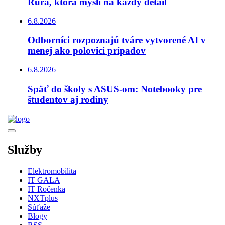
Rúra, ktorá myslí na každý detail
6.8.2026
Odborníci rozpoznajú tváre vytvorené AI v
menej ako polovici prípadov
6.8.2026
Späť do školy s ASUS-om: Notebooky pre
študentov aj rodiny
Služby
Elektromobilita
IT GALA
IT Ročenka
NXTplus
Súťaže
Blogy