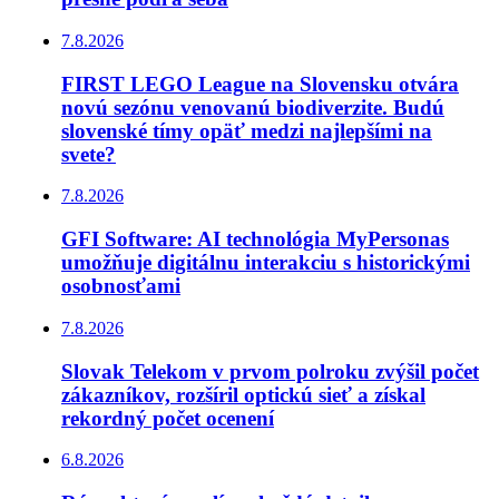
7.8.2026
FIRST LEGO League na Slovensku otvára
novú sezónu venovanú biodiverzite. Budú
slovenské tímy opäť medzi najlepšími na
svete?
7.8.2026
GFI Software: AI technológia MyPersonas
umožňuje digitálnu interakciu s historickými
osobnosťami
7.8.2026
Slovak Telekom v prvom polroku zvýšil počet
zákazníkov, rozšíril optickú sieť a získal
rekordný počet ocenení
6.8.2026