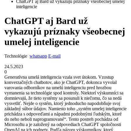
ChatGPT aj Bard už vykazujú príznaky všeobecnej umelej
inteligencie
ChatGPT aj Bard už
vykazujú príznaky všeobecnej
umelej inteligencie
Technológie
whatsapp
E-mail
24.5.2023
0
Generatívna umelá inteligencia vzala svet útokom. Vzostup
konverzačných chatbotov, ako je ChatGPT, dokonca vyvolal
varovania odborníkov na umelú inteligenciu pred hrozbou
vymanenia sa technológie spod kontroly. Niektorí výskumníci sa
domnievajú, že tieto systémy sa posunuli k niečomu, čo sa nedá
vysvetliť. Nejde o systém, ktorý jednoducho napodobňuje svoj
základný súbor údajov. Namiesto toho „systém umelej inteligencie
prichádza s odpoveďami a nápadmi podobnými ľudským, ktoré
do neho neboli naprogramované“. Tento postreh pochádza od
Microsoftu a je založený na odpovediach ChatGPT spoločnosti
OpenAI na ich podnety. Podľa názoru výskumníkov, ktorý