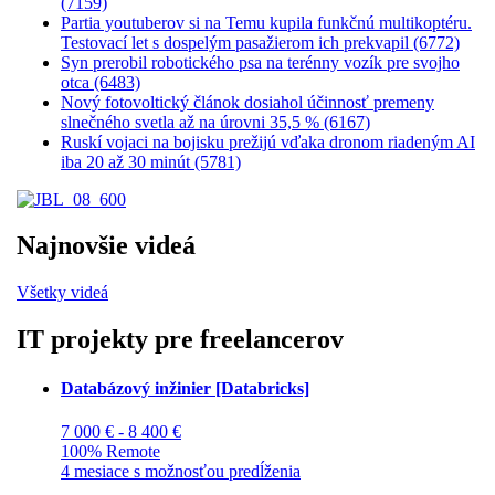
(7159)
Partia youtuberov si na Temu kupila funkčnú multikoptéru.
Testovací let s dospelým pasažierom ich prekvapil (6772)
Syn prerobil robotického psa na terénny vozík pre svojho
otca (6483)
Nový fotovoltický článok dosiahol účinnosť premeny
slnečného svetla až na úrovni 35,5 % (6167)
Ruskí vojaci na bojisku prežijú vďaka dronom riadeným AI
iba 20 až 30 minút (5781)
Najnovšie videá
Všetky videá
IT projekty pre freelancerov
Databázový inžinier [Databricks]
7 000 € - 8 400 €
100% Remote
4 mesiace s možnosťou predĺženia