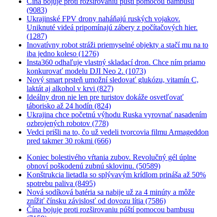
Čína bojuje proti rozširovaniu púští pomocou bambusu
(9083)
Ukrajinské FPV drony naháňajú ruských vojakov.
Uniknuté videá pripomínajú zábery z počítačových hier.
(1287)
Inovatívny robot stráži priemyselné objekty a stačí mu na to
iba jedno koleso (1276)
Insta360 odhaľuje vlastný skladací dron. Chce ním priamo
konkurovať modelu DJI Neo 2. (1073)
Nový smart prsteň umožní sledovať glukózu, vitamín C,
laktát aj alkohol v krvi (827)
Ideálny dron nie len pre turistov dokáže osvetľovať
táborisko až 24 hodín (824)
Ukrajina chce početnú výhodu Ruska vyrovnať nasadením
ozbrojených robotov (778)
Vedci prišli na to, čo už vedeli tvorcovia filmu Armageddon
pred takmer 30 rokmi (666)
Koniec bolestivého vŕtania zubov. Revolučný gél úplne
obnoví poškodenú zubnú sklovinu. (50589)
Konštrukcia lietadla so splývavým krídlom prináša až 50%
spotrebu paliva (8495)
Nová sodíková batéria sa nabije už za 4 minúty a môže
znížiť čínsku závislosť od dovozu lítia (7586)
Čína bojuje proti rozširovaniu púští pomocou bambusu