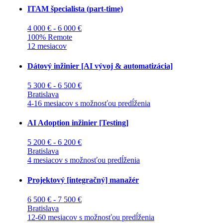
ITAM špecialista (part-time)
4 000 € - 6 000 €
100% Remote
12 mesiacov
Dátový inžinier [AI vývoj & automatizácia]
5 300 € - 6 500 €
Bratislava
4-16 mesiacov s možnosťou predĺženia
AI Adoption inžinier [Testing]
5 200 € - 6 200 €
Bratislava
4 mesiacov s možnosťou predĺženia
Projektový [integračný] manažér
6 500 € - 7 500 €
Bratislava
12-60 mesiacov s možnosťou predĺženia