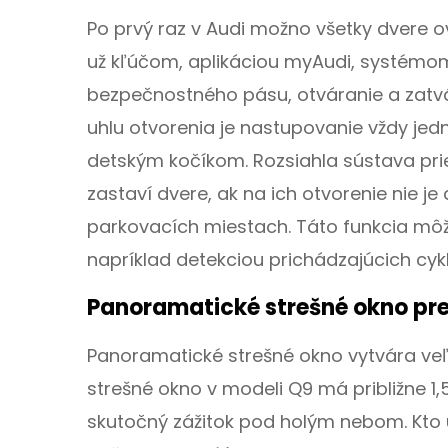
Po prvý raz v Audi možno všetky dvere ovl
už kľúčom, aplikáciou myAudi, systém
bezpečnostného pásu, otváranie a zatvá
uhlu otvorenia je nastupovanie vždy jed
detským kočíkom. Rozsiahla sústava pri
zastaví dvere, ak na ich otvorenie nie j
parkovacích miestach. Táto funkcia môže
napríklad detekciou prichádzajúcich cyk
Panoramatické strešné okno pr
Panoramatické strešné okno vytvára ve
strešné okno v modeli Q9 má približne 1
skutočný zážitok pod holým nebom. Kto