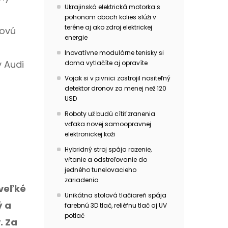
Ukrajinská elektrická motorka s
pohonom oboch kolies slúži v
teréne aj ako zdroj elektrickej
novú
energie
Inovatívne modulárne tenisky si
v Audi
doma vytlačíte aj opravíte
Vojak si v pivnici zostrojil nositeľný
detektor dronov za menej než 120
USD
Roboty už budú cítiť zranenia
vďaka novej samoopravnej
elektronickej koži
Hybridný stroj spája razenie,
vŕtanie a odstreľovanie do
jedného tunelovacieho
zariadenia
 veľké
Unikátna stolová tlačiareň spája
ý a
farebnú 3D tlač, reliéfnu tlač aj UV
potlač
. Za