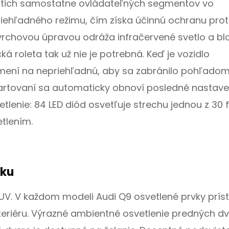
viatich samostatne ovládateľných segmentov vo
ehľadného režimu, čím získa účinnú ochranu prot
vrchovou úpravou odráža infračervené svetlo a bl
ká roleta tak už nie je potrebná. Keď je vozidlo
mení na nepriehľadnú, aby sa zabránilo pohľado
artovaní sa automaticky obnoví posledné nastave
lenie: 84 LED diód osvetľuje strechu jednou z 30 f
tlením.
uku
V. V každom modeli Audi Q9 osvetlené prvky príst
nteriéru. Výrazné ambientné osvetlenie predných dve