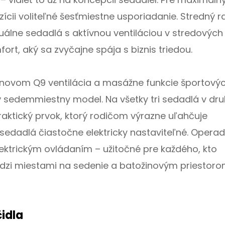
ozícii voliteľné šesťmiestne usporiadanie. Stredný r
iduálne sedadlá s aktívnou ventiláciou v stredových
rt, aký sa zvyčajne spája s biznis triedou.
novom Q9 ventilácia a masážne funkcie športový
ený sedemmiestny model. Na všetky tri sedadlá v d
aktický prvok, ktorý rodičom výrazne uľahčuje
sedadlá čiastočne elektricky nastaviteľné. Operad
lektrickým ovládaním – užitočné pre každého, kto
dzi miestami na sedenie a batožinovým priestoro
čidla