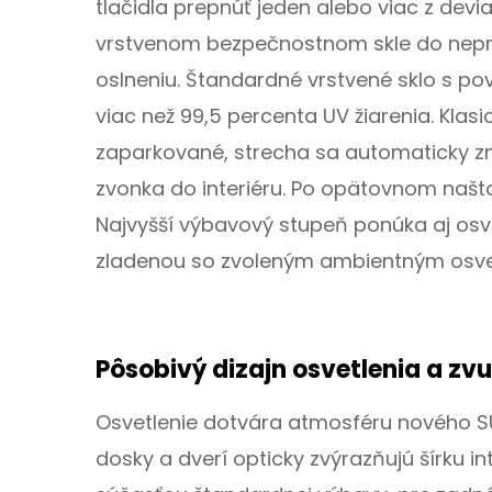
tlačidla prepnúť jeden alebo viac z de
vrstvenom bezpečnostnom skle do nepri
oslneniu. Štandardné vrstvené sklo s po
viac než 99,5 percenta UV žiarenia. Klasic
zaparkované, strecha sa automaticky z
zvonka do interiéru. Po opätovnom našt
Najvyšší výbavový stupeň ponúka aj osvet
zladenou so zvoleným ambientným osve
Pôsobivý dizajn osvetlenia a zv
Osvetlenie dotvára atmosféru nového SU
dosky a dverí opticky zvýrazňujú šírku i