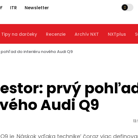
F
ITR
Newsletter
Tipy na darčeky
Recenzie
Archív NXT
NXTplus
S
ý pohľad do interiéru nového Audi Q9
iestor: prvý pohľa
ového Audi Q9
13
i Q9 je ‚Náskok vďaka technike‘ čoraz viac definov