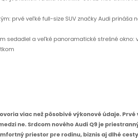
tým: prvé veľké full-size SUV značky Audi prináša 
m sedadiel a veľké panoramatické strešné okno: 
itkom
 hovoria viac než pôsobivé výkonové údaje. Prvé
 medzi ne. Srdcom nového Audi Q9 je priestrann
mfortný priestor pre rodinu, biznis aj dlhé cesty