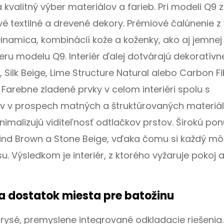
kvalitný výber materiálov a farieb. Pri modeli Q9 
vé textilné a drevené dekory. Prémiové čalúnenie z 
Dinamica, kombinácií kože a koženky, ako aj jemnej
u modelu Q9. Interiér ďalej dotvárajú dekoratívn
 Silk Beige, Lime Structure Natural alebo Carbon F
Farebne zladené prvky v celom interiéri spolu s
v v prospech matných a štruktúrovaných materiá
imalizujú viditeľnosť odtlačkov prstov. Širokú po
rind Brown a Stone Beige, vďaka čomu si každý mô
. Výsledkom je interiér, z ktorého vyžaruje pokoj 
a dostatok miesta pre batožinu
rysé, premyslene integrované odkladacie riešenia.