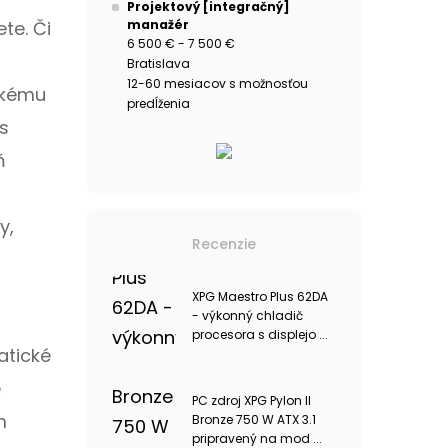
Projektový [integračný]
te. Či
manažér
6 500 € - 7 500 €
Bratislava
12-60 mesiacov s možnosťou
okému
predĺženia
s
ň
y,
Recenzie
XPG Maestro Plus 62DA
- výkonný chladič
procesora s displejo ...
atické
e
PC zdroj XPG Pylon II
m
Bronze 750 W ATX 3.1
pripravený na mod ...