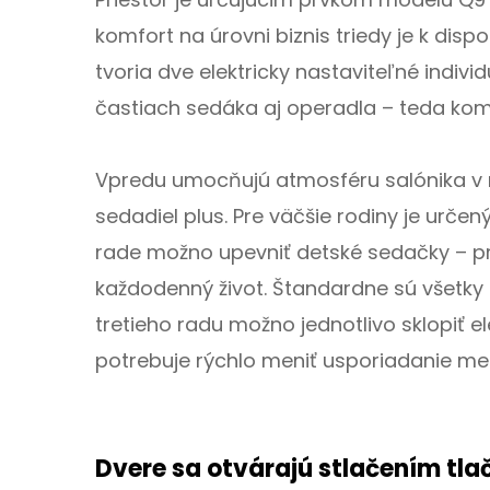
komfort na úrovni biznis triedy je k disp
tvoria dve elektricky nastaviteľné indiv
častiach sedáka aj operadla – teda komfo
Vpredu umocňujú atmosféru salónika v 
sedadiel plus. Pre väčšie rodiny je urč
rade možno upevniť detské sedačky – pr
každodenný život. Štandardne sú všetky 
tretieho radu možno jednotlivo sklopiť e
potrebuje rýchlo meniť usporiadanie me
Dvere sa otvárajú stlačením tla