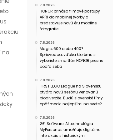
enie
7.8.2026
eto
HONOR prináša filmové postupy
ARRI do mobilnej tvorby a
lus
predstavuje novú éru mobilnej
fotografie
erakciu
m
7.8.2026
Magic, 600 alebo 400?
“ na
Sprievodca, vďaka ktorému si
vyberiete smartfón HONOR presne
podľa seba
7.8.2026
FIRST LEGO League na Slovensku
otvára novú sezónu venovanú
dných
biodiverzite. Budú slovenské tímy
zicky
opäť medzi najlepšími na svete?
7.8.2026
GFI Software: AI technológia
MyPersonas umožňuje digitálnu
interakciu s historickými