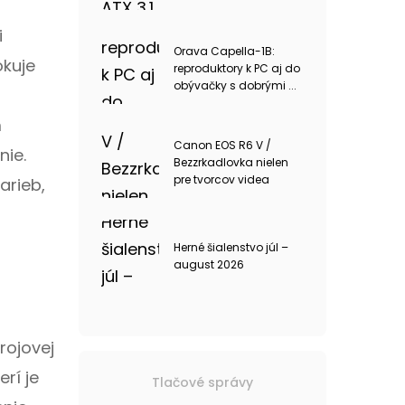
i
Orava Capella-1B:
okuje
reproduktory k PC aj do
obývačky s dobrými ...
m
Canon EOS R6 V /
nie.
Bezzrkadlovka nielen
pre tvorcov videa
arieb,
Herné šialenstvo júl –
august 2026
rojovej
rí je
Tlačové správy