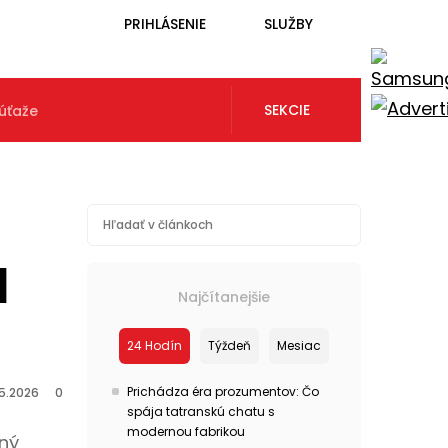
PRIHLÁSENIE
SLUŽBY
SEKCIE
úťaže
d
Najčítanejšie
24 Hodín
Týždeň
Mesiac
Prichádza éra prozumentov: Čo
.5.2026
0
spája tatranskú chatu s
modernou fabrikou
aný