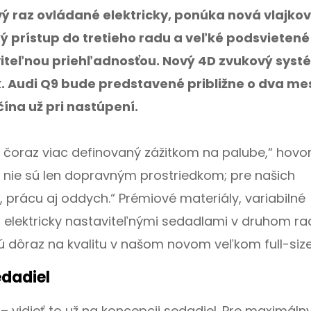
vý raz ovládané elektricky, ponúka nová vlajko
 prístup do tretieho radu a veľké podsvietené
iteľnou priehľadnosťou. Nový 4D zvukový syst
. Audi Q9 bude predstavené približne o dva me
čína už pri nastúpení.
‘ čoraz viac definovaný zážitkom na palube,“ hovor
o nie sú len dopravným prostriedkom; pre našich
 prácu aj oddych.“ Prémiové materiály, variabilné
elektricky nastaviteľnými sedadlami v druhom ra
 dôraz na kvalitu v našom novom veľkom full-size
edadiel
 vidieť to už na koncepcii sedadiel. Pre maximáln