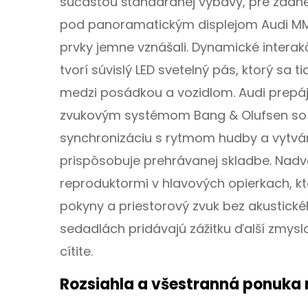
súčasťou štandardnej výbavy, pre zadné
pod panoramatickým displejom Audi MMI 
prvky jemne vznášali. Dynamické interakč
tvorí súvislý LED svetelný pás, ktorý sa t
medzi posádkou a vozidlom. Audi prepá
zvukovým systémom Bang & Olufsen so 4D
synchronizáciu s rytmom hudby a vytvár
prispôsobuje prehrávanej skladbe. Nadv
reproduktormi v hlavových opierkach, k
pokyny a priestorový zvuk bez akustické
sedadlách pridávajú zážitku ďalší zmyslo
cítite.
Rozsiahla a všestranná ponuka