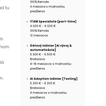
100% Remote
4 mesiace s možnosťou
ad tu
predĺženia
ITAM špecialista (part-time)
4 000 € - 6 000 €
100% Remote
12 mesiacov
ch
Dátový inžinier [AI vývoj &
ruhom
automatizácia]
5 300 € - 6 500 €
Bratislava
lá
4-16 mesiacov s možnosťou
predĺženia
m.
AI Adoption inžinier [Testing]
5 200 € - 6 200 €
Bratislava
4 mesiacov s možnosťou
predĺženia