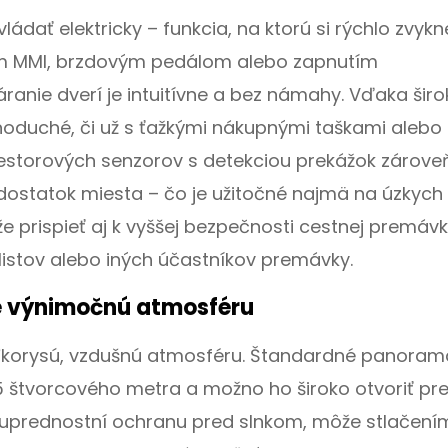
ádať elektricky – funkcia, na ktorú si rýchlo zvykne
om MMI, brzdovým pedálom alebo zapnutím
ranie dverí je intuitívne a bez námahy. Vďaka šir
noduché, či už s ťažkými nákupnými taškami alebo 
estorových senzorov s detekciou prekážok zárove
e dostatok miesta – čo je užitočné najmä na úzkych
 prispieť aj k vyššej bezpečnosti cestnej premávk
listov alebo iných účastníkov premávky.
e výnimočnú atmosféru
ľkorysú, vzdušnú atmosféru. Štandardné panoram
,5 štvorcového metra a možno ho široko otvoriť pr
 uprednostní ochranu pred slnkom, môže stlačení