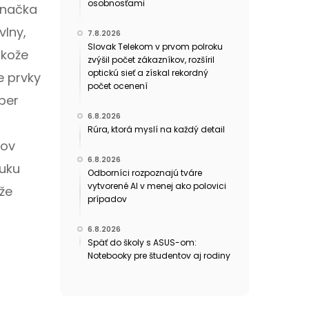
osobnosťami
značka
vlny,
7.8.2026
Slovak Telekom v prvom polroku
 kože
zvýšil počet zákazníkov, rozšíril
optickú sieť a získal rekordný
e prvky
počet ocenení
iber
6.8.2026
Rúra, ktorá myslí na každý detail
lov
6.8.2026
nuku
Odborníci rozpoznajú tváre
vytvorené AI v menej ako polovici
že
prípadov
a
6.8.2026
Späť do školy s ASUS-om:
Notebooky pre študentov aj rodiny