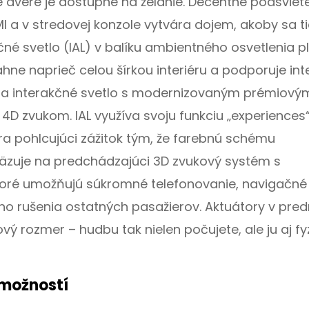
 dvere je dostupné na želanie. Decentné podsviet
a v stredovej konzole vytvára dojem, akoby sa ti
né svetlo (IAL) v balíku ambientného osvetlenia p
iahne naprieč celou šírkou interiéru a podporuje int
ja interakčné svetlo s modernizovaným prémiový
 zvukom. IAL využíva svoju funkciu „experiences
a pohlcujúci zážitok tým, že farebnú schému
äzuje na predchádzajúci 3D zvukový systém s
toré umožňujú súkromné telefonovanie, navigačné
ho rušenia ostatných pasažierov. Aktuátory v pre
vý rozmer – hudbu tak nielen počujete, ale ju aj fy
 možností