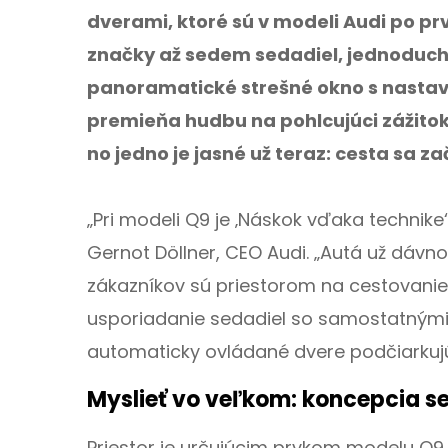
dverami, ktoré sú v modeli Audi po pr
značky až sedem sedadiel, jednoduchý
panoramatické strešné okno s nastav
premieňa hudbu na pohlcujúci zážitok
no jedno je jasné už teraz: cesta sa za
„Pri modeli Q9 je ‚Náskok vďaka technike
Gernot Döllner, CEO Audi. „Autá už dávn
zákazníkov sú priestorom na cestovanie,
usporiadanie sedadiel so samostatnými 
automaticky ovládané dvere podčiarkujú
Myslieť vo veľkom: koncepcia s
Priestor je určujúcim prvkom modelu Q9 –