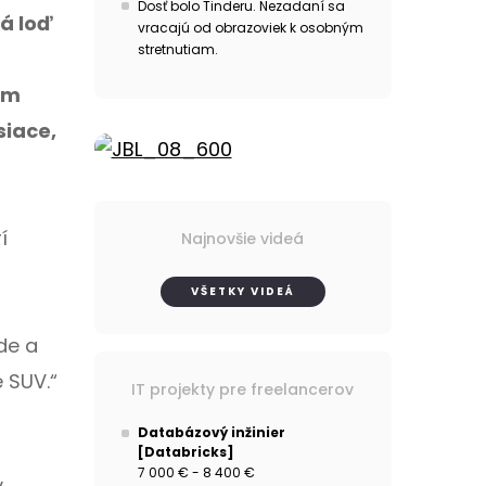
Dosť bolo Tinderu. Nezadaní sa
vá loď
vracajú od obrazoviek k osobným
stretnutiam.
ém
siace,
í
Najnovšie videá
VŠETKY VIDEÁ
de a
 SUV.“
IT projekty pre freelancerov
Databázový inžinier
[Databricks]
7 000 € - 8 400 €
y