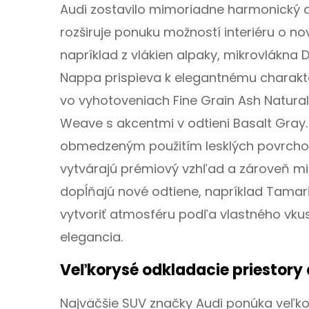
Audi zostavilo mimoriadne harmonický a 
rozširuje ponuku možností interiéru o no
napríklad z vlákien alpaky, mikrovlákna 
Nappa prispieva k elegantnému charakter
vo vyhotoveniach Fine Grain Ash Natural,
Weave s akcentmi v odtieni Basalt Gray. 
obmedzeným použitím lesklých povrcho
vytvárajú prémiový vzhľad a zároveň min
dopĺňajú nové odtiene, napríklad Tama
vytvoriť atmosféru podľa vlastného vkusu
elegancia.
Veľkorysé odkladacie priestory 
Najväčšie SUV značky Audi ponúka veľko