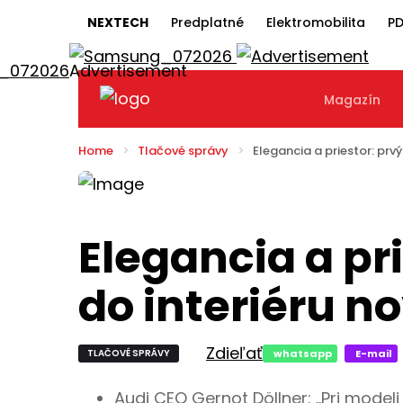
NEXTECH
Predplatné
Elektromobilita
PD
Magazín
Home
Tlačové správy
Elegancia a priestor: prv
Elegancia a pr
do interiéru n
Zdieľať
TLAČOVÉ SPRÁVY
whatsapp
E-mail
Audi CEO Gernot Döllner: „Pri model