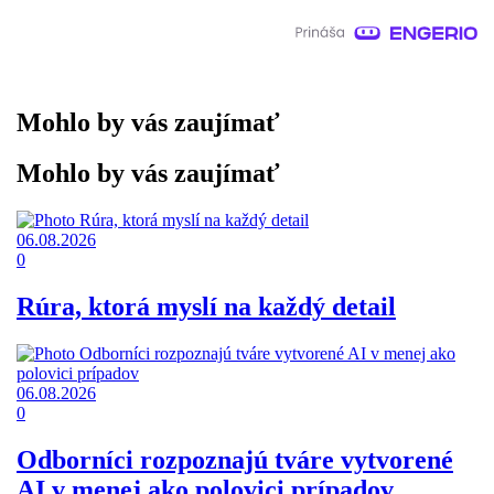
Mohlo by vás zaujímať
Mohlo by vás zaujímať
06.08.2026
0
Rúra, ktorá myslí na každý detail
06.08.2026
0
Odborníci rozpoznajú tváre vytvorené
AI v menej ako polovici prípadov