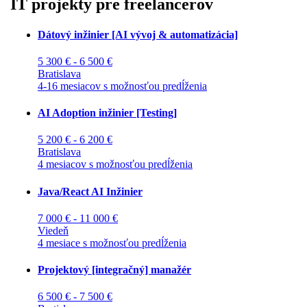
IT projekty pre freelancerov
Dátový inžinier [AI vývoj & automatizácia]
5 300 € - 6 500 €
Bratislava
4-16 mesiacov s možnosťou predĺženia
AI Adoption inžinier [Testing]
5 200 € - 6 200 €
Bratislava
4 mesiacov s možnosťou predĺženia
Java/React AI Inžinier
7 000 € - 11 000 €
Viedeň
4 mesiace s možnosťou predĺženia
Projektový [integračný] manažér
6 500 € - 7 500 €