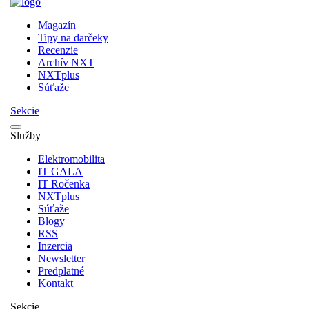
Magazín
Tipy na darčeky
Recenzie
Archív NXT
NXTplus
Súťaže
Sekcie
Služby
Elektromobilita
IT GALA
IT Ročenka
NXTplus
Súťaže
Blogy
RSS
Inzercia
Newsletter
Predplatné
Kontakt
Sekcie