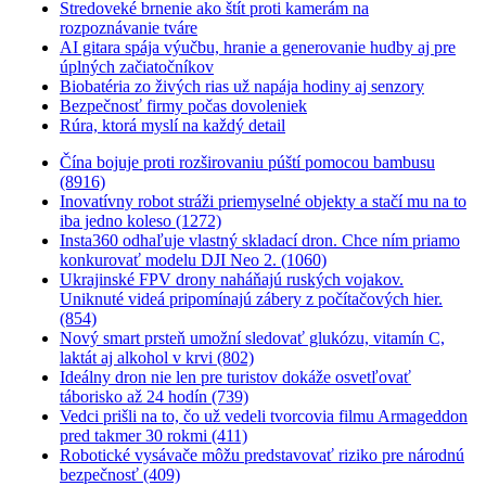
Stredoveké brnenie ako štít proti kamerám na
rozpoznávanie tváre
AI gitara spája výučbu, hranie a generovanie hudby aj pre
úplných začiatočníkov
Biobatéria zo živých rias už napája hodiny aj senzory
Bezpečnosť firmy počas dovoleniek
Rúra, ktorá myslí na každý detail
Čína bojuje proti rozširovaniu púští pomocou bambusu
(8916)
Inovatívny robot stráži priemyselné objekty a stačí mu na to
iba jedno koleso (1272)
Insta360 odhaľuje vlastný skladací dron. Chce ním priamo
konkurovať modelu DJI Neo 2. (1060)
Ukrajinské FPV drony naháňajú ruských vojakov.
Uniknuté videá pripomínajú zábery z počítačových hier.
(854)
Nový smart prsteň umožní sledovať glukózu, vitamín C,
laktát aj alkohol v krvi (802)
Ideálny dron nie len pre turistov dokáže osvetľovať
táborisko až 24 hodín (739)
Vedci prišli na to, čo už vedeli tvorcovia filmu Armageddon
pred takmer 30 rokmi (411)
Robotické vysávače môžu predstavovať riziko pre národnú
bezpečnosť (409)