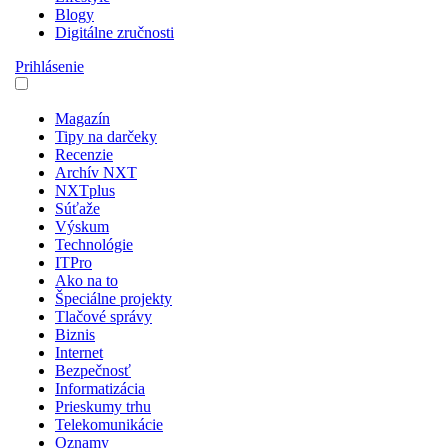
Blogy
Digitálne zručnosti
Prihlásenie
Magazín
Tipy na darčeky
Recenzie
Archív NXT
NXTplus
Súťaže
Výskum
Technológie
ITPro
Ako na to
Špeciálne projekty
Tlačové správy
Biznis
Internet
Bezpečnosť
Informatizácia
Prieskumy trhu
Telekomunikácie
Oznamy