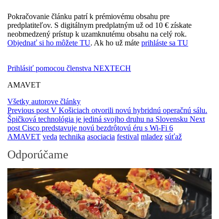
Pokračovanie článku patrí k prémiovému obsahu pre
predplatiteľov. S digitálnym predplatným už od 10 € získate
neobmedzený prístup k uzamknutému obsahu na celý rok.
Objednať si ho môžete TU
. Ak ho už máte
prihláste sa TU
Prihlásiť pomocou členstva NEXTECH
AMAVET
Všetky autorove články
Previous post
V Košiciach otvorili novú hybridnú operačnú sálu.
Špičková technológia je jediná svojho druhu na Slovensku
Next
post
Cisco predstavuje novú bezdrôtovú éru s Wi-Fi 6
AMAVET
veda
technika
asociacia
festival
mladez
súťaž
Odporúčame