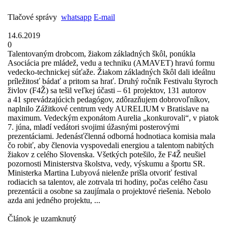
Tlačové správy
whatsapp
E-mail
14.6.2019
0
Talentovaným drobcom, žiakom základných škôl, ponúkla
Asociácia pre mládež, vedu a techniku (AMAVET) hravú formu
vedecko-technickej súťaže. Žiakom základných škôl dali ideálnu
príležitosť bádať a pritom sa hrať. Druhý ročník Festivalu štyroch
živlov (F4Ž) sa tešil veľkej účasti – 61 projektov, 131 autorov
a 41 sprevádzajúcich pedagógov, zdôrazňujem dobrovoľníkov,
naplnilo Zážitkové centrum vedy AURELIUM v Bratislave na
maximum. Vedeckým exponátom Aurelia „konkurovali“, v piatok
7. júna, mladí vedátori svojimi úžasnými posterovými
prezentáciami. Jedenásťčlenná odborná hodnotiaca komisia mala
čo robiť, aby členovia vyspovedali energiou a talentom nabitých
žiakov z celého Slovenska. Všetkých potešilo, že F4Ž neušiel
pozornosti Ministerstva školstva, vedy, výskumu a športu SR.
Ministerka Martina Lubyová nielenže prišla otvoriť festival
rodiacich sa talentov, ale zotrvala tri hodiny, počas celého času
prezentácii a osobne sa zaujímala o projektové riešenia. Nebolo
azda ani jedného projektu, ...
Článok je uzamknutý