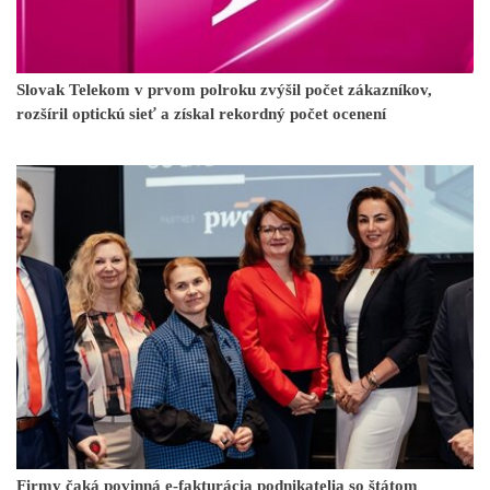
Slovak Telekom v prvom polroku zvýšil počet zákazníkov,
rozšíril optickú sieť a získal rekordný počet ocenení
Firmy čaká povinná e-fakturácia podnikatelia so štátom