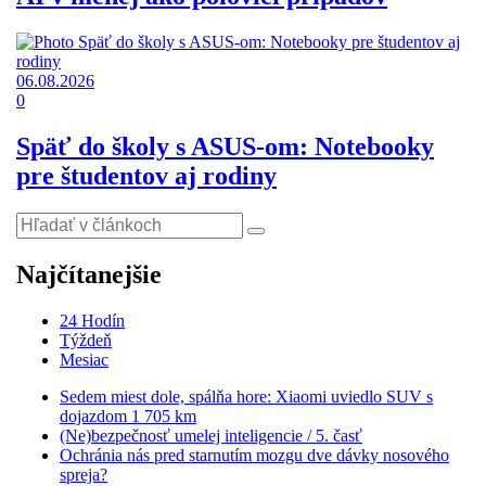
06.08.2026
0
Späť do školy s ASUS-om: Notebooky
pre študentov aj rodiny
Najčítanejšie
24 Hodín
Týždeň
Mesiac
Sedem miest dole, spálňa hore: Xiaomi uviedlo SUV s
dojazdom 1 705 km
(Ne)bezpečnosť umelej inteligencie / 5. časť
Ochránia nás pred starnutím mozgu dve dávky nosového
spreja?