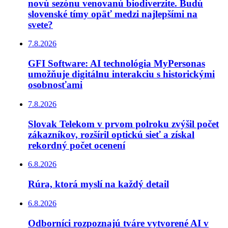
novú sezónu venovanú biodiverzite. Budú
slovenské tímy opäť medzi najlepšími na
svete?
7.8.2026
GFI Software: AI technológia MyPersonas
umožňuje digitálnu interakciu s historickými
osobnosťami
7.8.2026
Slovak Telekom v prvom polroku zvýšil počet
zákazníkov, rozšíril optickú sieť a získal
rekordný počet ocenení
6.8.2026
Rúra, ktorá myslí na každý detail
6.8.2026
Odborníci rozpoznajú tváre vytvorené AI v