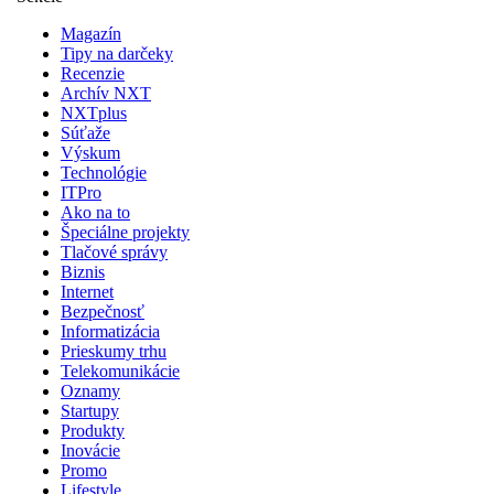
Magazín
Tipy na darčeky
Recenzie
Archív NXT
NXTplus
Súťaže
Výskum
Technológie
ITPro
Ako na to
Špeciálne projekty
Tlačové správy
Biznis
Internet
Bezpečnosť
Informatizácia
Prieskumy trhu
Telekomunikácie
Oznamy
Startupy
Produkty
Inovácie
Promo
Lifestyle