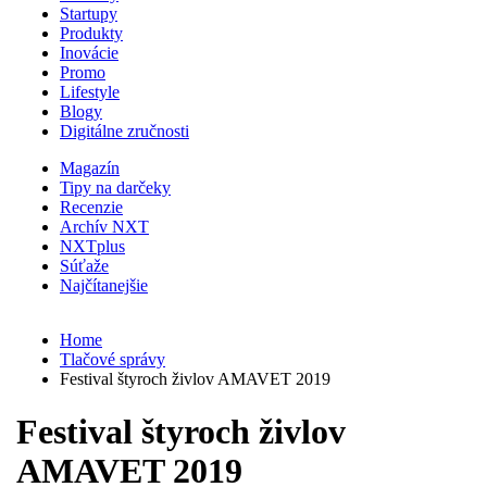
Startupy
Produkty
Inovácie
Promo
Lifestyle
Blogy
Digitálne zručnosti
Magazín
Tipy na darčeky
Recenzie
Archív NXT
NXTplus
Súťaže
Najčítanejšie
Home
Tlačové správy
Festival štyroch živlov AMAVET 2019
Festival štyroch živlov
AMAVET 2019