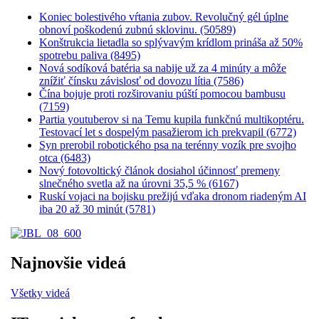
Koniec bolestivého vŕtania zubov. Revolučný gél úplne
obnoví poškodenú zubnú sklovinu. (50589)
Konštrukcia lietadla so splývavým krídlom prináša až 50%
spotrebu paliva (8495)
Nová sodíková batéria sa nabije už za 4 minúty a môže
znížiť čínsku závislosť od dovozu lítia (7586)
Čína bojuje proti rozširovaniu púští pomocou bambusu
(7159)
Partia youtuberov si na Temu kupila funkčnú multikoptéru.
Testovací let s dospelým pasažierom ich prekvapil (6772)
Syn prerobil robotického psa na terénny vozík pre svojho
otca (6483)
Nový fotovoltický článok dosiahol účinnosť premeny
slnečného svetla až na úrovni 35,5 % (6167)
Ruskí vojaci na bojisku prežijú vďaka dronom riadeným AI
iba 20 až 30 minút (5781)
Najnovšie videá
Všetky videá