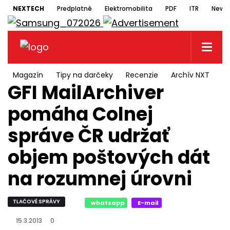
NEXTECH
Predplatné
Elektromobilita
PDF
ITR
Newsl
Magazín
Tipy na darčeky
Recenzie
Archív NXT
N
GFI MailArchiver
pomáha Colnej
správe ČR udržať
objem poštových dát
na rozumnej úrovni
TLAČOVÉ SPRÁVY
whatsapp
E-mail
15.3.2013
0