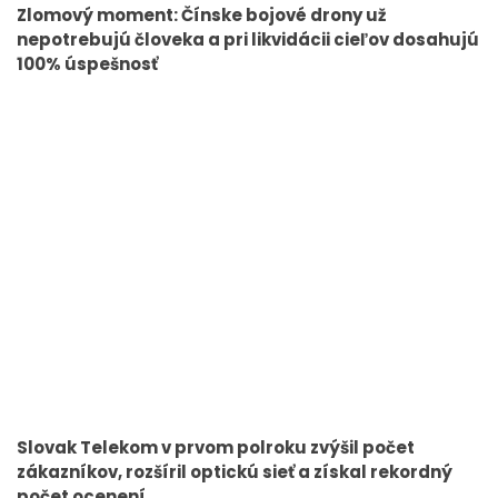
Zlomový moment: Čínske bojové drony už
nepotrebujú človeka a pri likvidácii cieľov dosahujú
100% úspešnosť
Slovak Telekom v prvom polroku zvýšil počet
zákazníkov, rozšíril optickú sieť a získal rekordný
počet ocenení