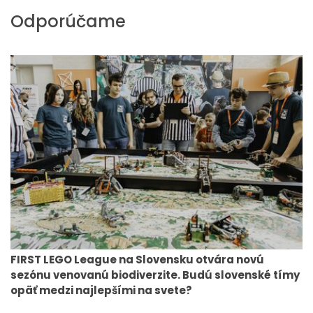
Odporúčame
FIRST LEGO League na Slovensku otvára novú
sezónu venovanú biodiverzite. Budú slovenské tímy
opäť medzi najlepšími na svete?