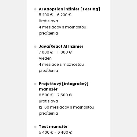
AI Adoption inžinier [Testing]
5 200 € - 6 200 €
Bratislava
4 mesiacov s možnosťou
predĺženia
Java/React AI Inžinier
7 000 € - 11 000 €
Viedeň
4 mesiace s možnosťou
predĺženia
Projektový [integračný]
manažér
6 500 € - 7 500 €
Bratislava
12-60 mesiacov s možnosťou
predĺženia
Test manažér
5 400 € - 6 400 €