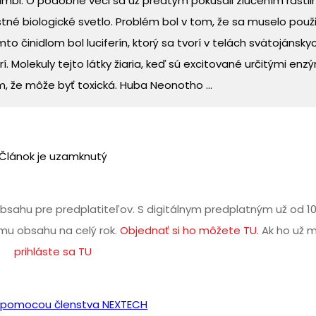
bi. O podobné veci sa už predtým pokúšali zlúčením rastli
tné biologické svetlo. Problém bol v tom, že sa muselo použiť
to činidlom bol luciferín, ktorý sa tvorí v telách svätojánsky
rí. Molekuly tejto látky žiaria, keď sú excitované určitými en
m, že môže byť toxická. Huba Neonotho ...
Článok je uzamknutý
bsahu pre predplatiteľov. S digitálnym predplatným už od 1
u obsahu na celý rok.
Objednať si ho môžete TU
. Ak ho už 
prihláste sa TU
iť pomocou členstva NEXTECH