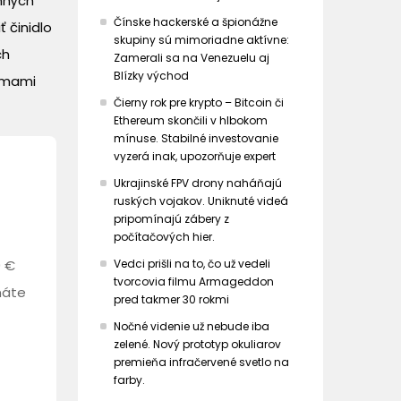
nných
Čínske hackerské a špionážne
 činidlo
skupiny sú mimoriadne aktívne:
ch
Zamerali sa na Venezuelu aj
Blízky východ
zýmami
Čierny rok pre krypto – Bitcoin či
Ethereum skončili v hlbokom
mínuse. Stabilné investovanie
vyzerá inak, upozorňuje expert
Ukrajinské FPV drony naháňajú
ruských vojakov. Uniknuté videá
pripomínajú zábery z
počítačových hier.
0 €
Vedci prišli na to, čo už vedeli
tvorcovia filmu Armageddon
máte
pred takmer 30 rokmi
Nočné videnie už nebude iba
zelené. Nový prototyp okuliarov
premieňa infračervené svetlo na
farby.