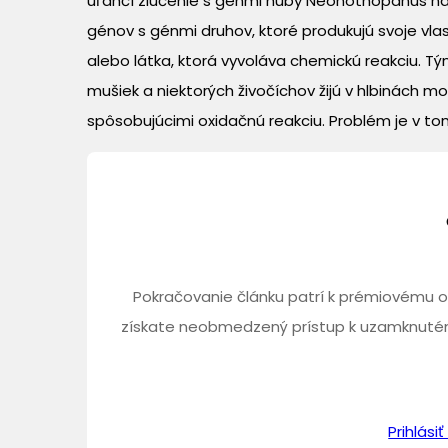
uľahčí zlúčenie s génmi huby Neonothopanus nam
génov s génmi druhov, ktoré produkujú svoje vlas
alebo látka, ktorá vyvoláva chemickú reakciu. Tým
mušiek a niektorých živočíchov žijú v hlbinách mo
spôsobujúcimi oxidačnú reakciu. Problém je v to
Pokračovanie článku patrí k prémiovému o
získate neobmedzený prístup k uzamknutém
Prihlás