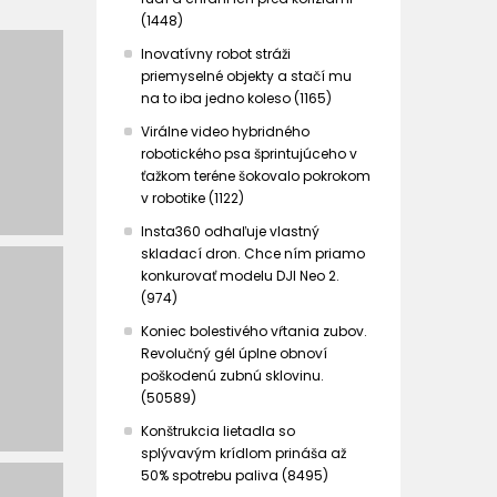
(1448)
Inovatívny robot stráži
priemyselné objekty a stačí mu
na to iba jedno koleso (1165)
Virálne video hybridného
robotického psa šprintujúceho v
ťažkom teréne šokovalo pokrokom
v robotike (1122)
Insta360 odhaľuje vlastný
skladací dron. Chce ním priamo
konkurovať modelu DJI Neo 2.
(974)
Koniec bolestivého vŕtania zubov.
Revolučný gél úplne obnoví
poškodenú zubnú sklovinu.
(50589)
Konštrukcia lietadla so
splývavým krídlom prináša až
50% spotrebu paliva (8495)