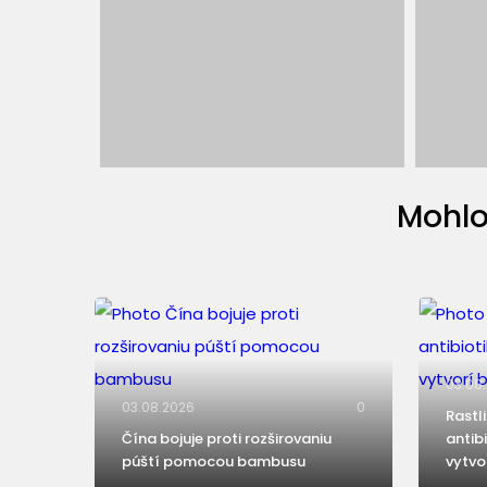
Mohlo
03.08
03.08.2026
0
Rastl
Čína bojuje proti rozširovaniu
antib
púští pomocou bambusu
vytvo