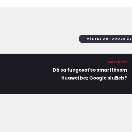
VŠETKY AUTOROVE Č
Next post
Dá sa fungovať so smartfónom
Huawei bez Google služieb?