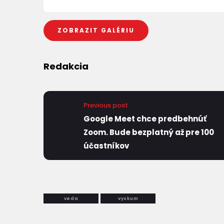
ZOBRAZIT GALÉRIU
Redakcia
Previous post
Google Meet chce predbehnúť
Zoom. Bude bezplatný až pre 100
účastníkov
veda
vyskum