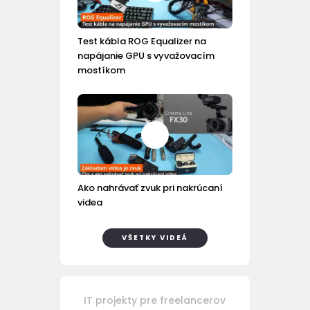
Test kábla ROG Equalizer na
napájanie GPU s vyvažovacím
mostíkom
Ako nahrávať zvuk pri nakrúcaní
videa
VŠETKY VIDEÁ
IT projekty pre freelancerov