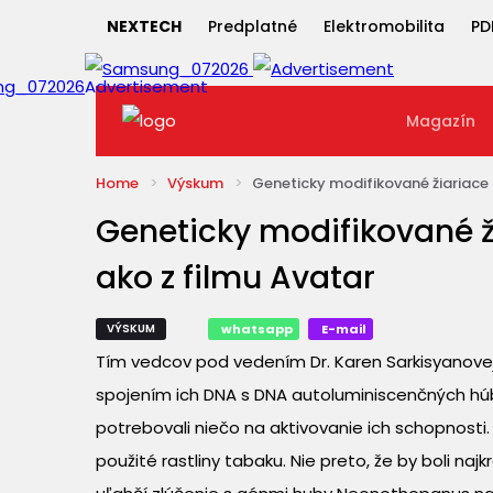
NEXTECH
Predplatné
Elektromobilita
PD
Magazín
Home
Výskum
Geneticky modifikované žiariace r
Geneticky modifikované ži
ako z filmu Avatar
VÝSKUM
whatsapp
E-mail
Tím vedcov pod vedením Dr. Karen Sarkisyanovej a 
spojením ich DNA s DNA autoluminiscenčných húb
potrebovali niečo na aktivovanie ich schopnosti.
použité rastliny tabaku. Nie preto, že by boli naj