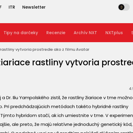
F
ITR
Newsletter
Tipy na darčeky
Recenzie
Archív NXT
NXTplus
astliny vytvoria prostredie ako z filmu Avatar
ariace rastliny vytvoria prostre
4.
Dr. Iliu Yampolského zistil, že rastliny žiariace v tme možno
. Pri predchádzajúcich metódach takéto hybridné rastliny
 Týmto hybridom stačí, ak ich umiestnite v tme. V experimen
krajšie, ale preto, že majú relatívne jednoduchý genetický kód,