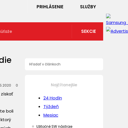
PRIHLÁSENIE
SLUŽBY
SEKCIE
Súťaže
die
Najčítanejšie
5.2020
0
 získať
24 Hodín
Týždeň
te boli
Mesiac
 ktorý
Užitočné SW nástroje