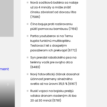
Nová sodíková batéria sa nabije
už za 4 minúty a môže znížiť
čínsku závislosť od dovozu lítia
(7586)
Čína bojuje proti rozširovaniu
púští pomocou bambusu (7159)
Partia youtuberov si na Temu
kupila funkčnú multikoptéru.
Testovací let s dospelým
pasažierom ich prekvapil (6772)
Syn prerobil robotického psa na
terénny vozík pre svojho otca
(6483)
Nový fotovoltický článok dosiahol
účinnosť premeny slnečného
svetla až na úrovni 35,5 % (6167)
0
Ruskí vojaci na bojisku prežijú
vďaka dronom riadeným AI iba
20 až 30 minút (5781)