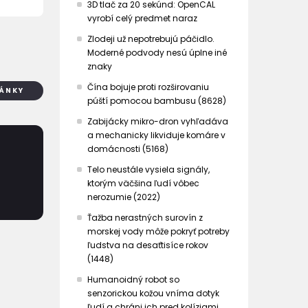
3D tlač za 20 sekúnd: OpenCAL
vyrobí celý predmet naraz
Zlodeji už nepotrebujú páčidlo.
Moderné podvody nesú úplne iné
znaky
Čína bojuje proti rozširovaniu
LÁNKY
púští pomocou bambusu (8628)
Zabijácky mikro-dron vyhľadáva
a mechanicky likviduje komáre v
domácnosti (5168)
Telo neustále vysiela signály,
ktorým väčšina ľudí vôbec
nerozumie (2022)
Ťažba nerastných surovín z
morskej vody môže pokryť potreby
ľudstva na desaťtisíce rokov
(1448)
Humanoidný robot so
senzorickou kožou vníma dotyk
ľudí a chráni ich pred kolíziami