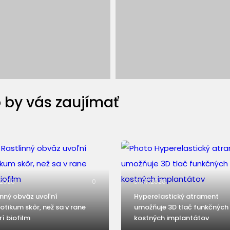
 by vás zaujímať
.2026
0
31.07.2026
inný obväz uvoľní
Hyperelastický atrament
iotikum skôr, než sa v rane
umožňuje 3D tlač funkčných
rí biofilm
kostných implantátov