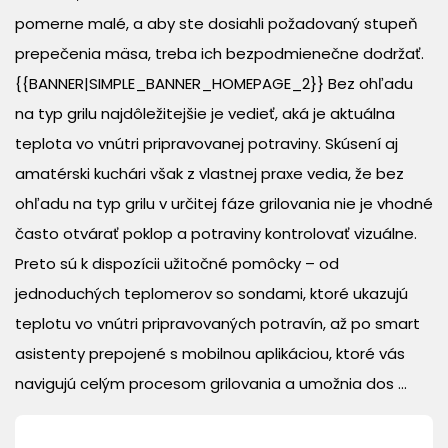
pomerne malé, a aby ste dosiahli požadovaný stupeň
prepečenia mäsa, treba ich bezpodmienečne dodržať.
{{BANNER|SIMPLE_BANNER_HOMEPAGE_2}} Bez ohľadu
na typ grilu najdôležitejšie je vedieť, aká je aktuálna
teplota vo vnútri pripravovanej potraviny. Skúsení aj
amatérski kuchári však z vlastnej praxe vedia, že bez
ohľadu na typ grilu v určitej fáze grilovania nie je vhodné
často otvárať poklop a potraviny kontrolovať vizuálne.
Preto sú k dispozícii užitočné pomôcky – od
jednoduchých teplomerov so sondami, ktoré ukazujú
teplotu vo vnútri pripravovaných potravín, až po smart
asistenty prepojené s mobilnou aplikáciou, ktoré vás
navigujú celým procesom grilovania a umožnia dos ...