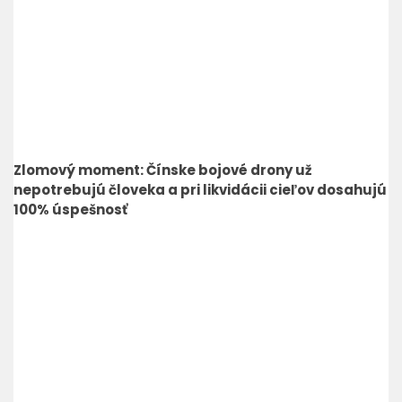
Zlomový moment: Čínske bojové drony už
nepotrebujú človeka a pri likvidácii cieľov dosahujú
100% úspešnosť