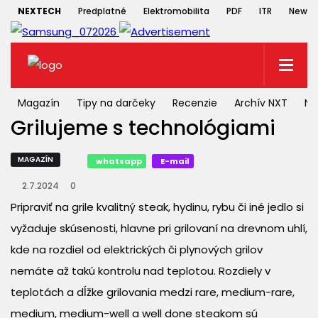
NEXTECH
Predplatné
Elektromobilita
PDF
ITR
Newsle
Magazín
Tipy na darčeky
Recenzie
Archív NXT
NX
Grilujeme s technológiami
MAGAZÍN
whatsapp
E-mail
2.7.2024
0
Pripraviť na grile kvalitný steak, hydinu, rybu či iné jedlo si
vyžaduje skúsenosti, hlavne pri grilovaní na drevnom uhlí,
kde na rozdiel od elektrických či plynových grilov
nemáte až takú kontrolu nad teplotou. Rozdiely v
teplotách a dĺžke grilovania medzi rare, medium-rare,
medium, medium-well a well done steakom sú