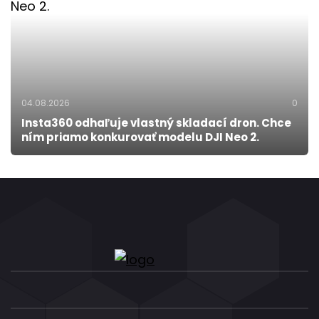
04.08.2026
0
Insta360 odhaľuje vlastný skladací dron. Chce
ním priamo konkurovať modelu DJI Neo 2.