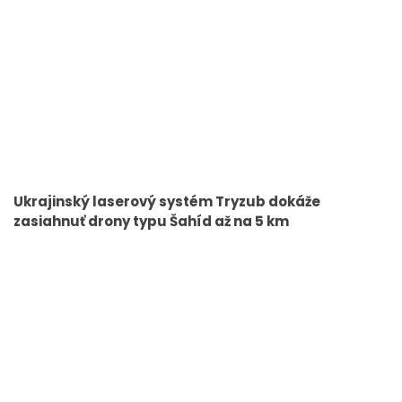
Ukrajinský laserový systém Tryzub dokáže
zasiahnuť drony typu Šahíd až na 5 km