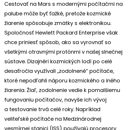
Cestovať na Mars s modernými počítačmi na
palube môže byť ťažké, pretože kozmické
žiarenie spôsobuje zmätky s elektronikou.
Spoločnosť Hewlett Packard Enterprise však
chce priniesť spôsob, ako sa vyrovnať so
všetkými otravnými protónmi v našej slnečnej
sústave. Dizajnéri kozmických lodí po celé
desaťročia využívali „zodolnené“ počítače,
ktoré nepodľahli náporu kozmického a iného
žiarenia. Žiaľ, zodolnenie vedie k pomalšiemu
fungovaniu počítačov, navyše ich vývoj
a testovanie trvá celé roky. Napríklad
veliteľské počítače na Medzinárodnej
vesmírnej stanici (ISS) používajú procesory