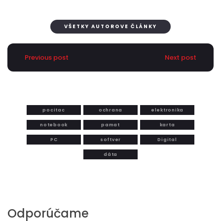
VŠETKY AUTOROVE ČLÁNKY
Previous post
Next post
pocitac
ochrana
elektronika
notebook
pamat
karta
PC
softver
Digital
dáta
Odporúčame