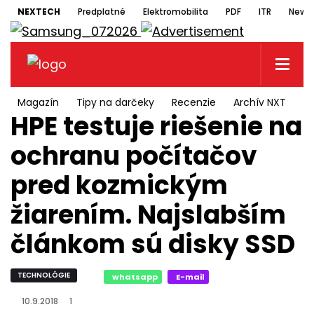
NEXTECH
Predplatné
Elektromobilita
PDF
ITR
Newsl
Magazín
Tipy na darčeky
Recenzie
Archív NXT
N
HPE testuje riešenie na
ochranu počítačov
pred kozmickým
žiarením. Najslabším
článkom sú disky SSD
TECHNOLÓGIE
whatsapp
E-mail
10.9.2018
1