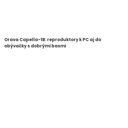
Orava Capella-1B: reproduktory k PC aj do
obývačky s dobrými basmi