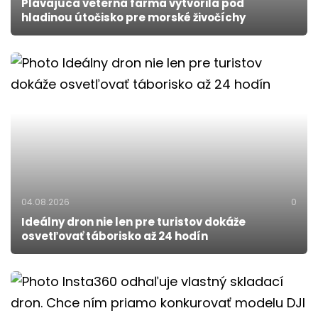
Plávajúca veterná farma vytvorila pod
hladinou útočisko pre morské živočíchy
04.08.2026
0
Ideálny dron nie len pre turistov dokáže
osvetľovať táborisko až 24 hodín