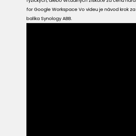
fyzických, alebo virtuálnych získate za cenu hard
for Google Workspace Vo videu je návod krok z
balíka Synology ABB.