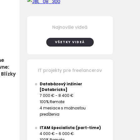
Najnovšie videá
VŠETKY VIDEÁ
ne
vne:
IT projekty pre freelancerov
 Blízky
Databázový inžinier
[Databricks]
7 000 € - 8 400 €
100% Remote
4 mesiace s možnosťou
predĺženia
ITAM špecialista (part-time)
4 000 € - 6 000 €
100% Remote