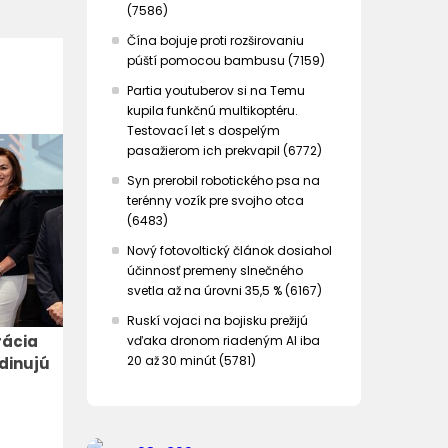
(7586)
Čína bojuje proti rozširovaniu
púští pomocou bambusu (7159)
Partia youtuberov si na Temu
kupila funkčnú multikoptéru.
Testovací let s dospelým
pasažierom ich prekvapil (6772)
Syn prerobil robotického psa na
terénny vozík pre svojho otca
(6483)
Nový fotovoltický článok dosiahol
účinnosť premeny slnečného
svetla až na úrovni 35,5 % (6167)
Ruskí vojaci na bojisku prežijú
rácia
vďaka dronom riadeným AI iba
20 až 30 minút (5781)
dinujú