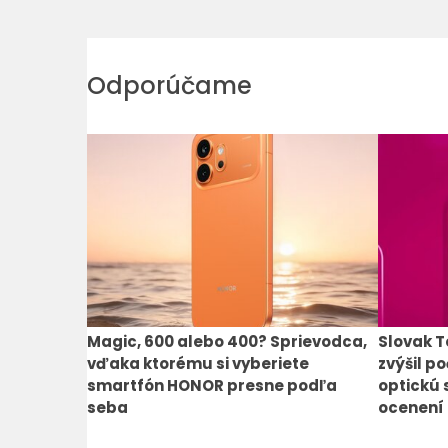
Odporúčame
Magic, 600 alebo 400? Sprievodca,
Slovak T
vďaka ktorému si vyberiete
zvýšil po
smartfón HONOR presne podľa
optickú 
seba
ocenení