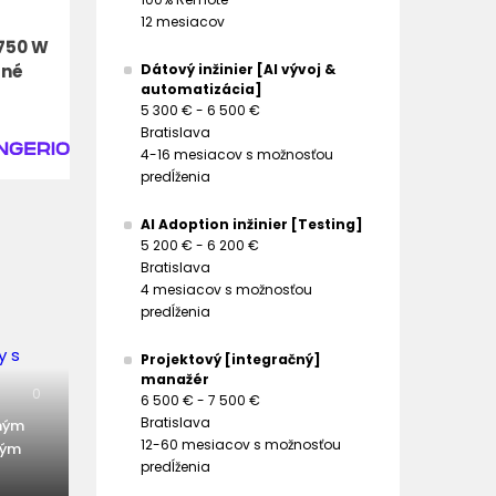
12 mesiacov
 750 W
rné
Dátový inžinier [AI vývoj &
automatizácia]
5 300 € - 6 500 €
Bratislava
4-16 mesiacov s možnosťou
predĺženia
AI Adoption inžinier [Testing]
5 200 € - 6 200 €
Bratislava
4 mesiacov s možnosťou
predĺženia
Projektový [integračný]
manažér
0
6 500 € - 7 500 €
Bratislava
eným
12-60 mesiacov s možnosťou
vým
predĺženia