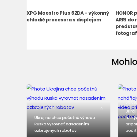
XPG Maestro Plus 62DA - výkonný
HONOR p
chladič procesora s displejom
ARRI do 
predstav
fotograf
Mohlo
06.08
07.08.2026
0
Ukraj
Ukrajina chce početnú výhodu
ruský
Ruska vyrovnať nasadením
pripo
ozbrojených robotov
počít