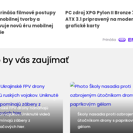
rináša filmové postupy
PC zdroj XPG Pylon II Bronze
mobilnej tvorby a
ATX 3.1 pripravený na mode
uje novú éru mobilnej
grafické karty
ie
 by vás zaujímať
.2026
0
05.08.2026
inské FPV drony naháňajú
ch vojakov. Uniknuté videá
Školy nasadia proti ozbroj
mínajú zábery z
útočníkom drony s papriko
ačových hier.
gélom