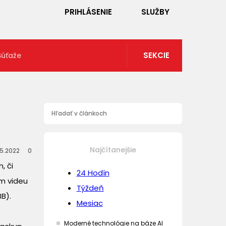
PRIHLÁSENIE
SLUŽBY
SEKCIE
Súťaže
Najčítanejšie
.5.2022
0
, či
24 Hodín
om videu
Týždeň
B).
Mesiac
Moderné technológie na báze AI