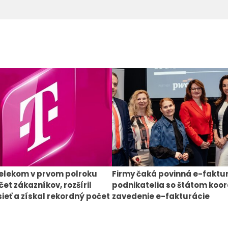
elekom v prvom polroku
Firmy čaká povinná e-faktu
čet zákazníkov, rozšíril
podnikatelia so štátom koor
sieť a získal rekordný počet
zavedenie e-fakturácie