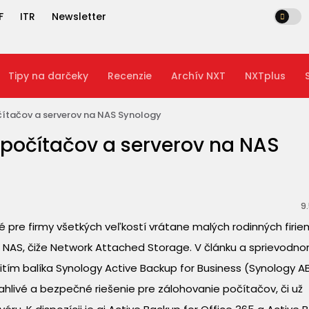
F
ITR
Newsletter
Tipy na darčeky
Recenzie
Archív NXT
NXTplus
ítačov a serverov na NAS Synology
počítačov a serverov na NAS
9
é pre firmy všetkých veľkostí vrátane malých rodinných firiem
a NAS, čiže Network Attached Storage. V článku a sprievodn
tím balíka Synology Active Backup for Business (Synology AB
ahlivé a bezpečné riešenie pre zálohovanie počítačov, či už