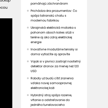
 Backup
pomáhajú záchranárom
ocou
Prichádza éra prozumentov: Čo
spája tatranskú chatu s
modernou fabrikou
Ukrajinská elektrická motorka s
pohonom oboch kolies slúži v
teréne aj ako zdroj elektrickej
energie
Inovatívne modulárne tenisky si
doma vytlačíte aj opravíte
Vojak si v pivnici zostrojil nositeľný
detektor dronov za menej než 120
USD
Roboty už budú cítiť zranenia
vďaka novej samoopravnej
elektronickej koži
Hybridný stroj spája razenie,
vŕtanie a odstreľovanie do
jedného tunelovacieho