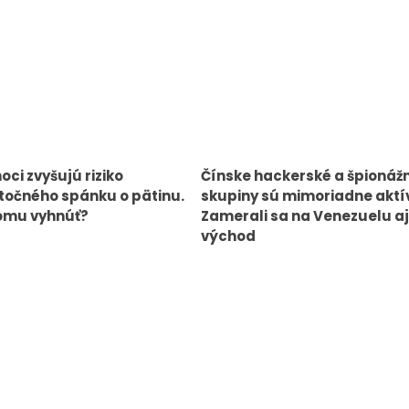
oci zvyšujú riziko
Čínske hackerské a špionáž
očného spánku o pätinu.
skupiny sú mimoriadne aktí
omu vyhnúť?
Zamerali sa na Venezuelu aj
východ