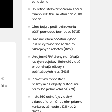
zariadenia
Unikátna stolová tlačiareň spája
farebnú 3D tlač, reliéfnu tlač aj UV
potlač
Čína bojuje proti rozširovaniu
púští pomocou bambusu (9131)
Ukrajina chce početnú výhodu
Ruska vyrovnať nasadením
ozbrojených robotov (1622)
Ukrajinské FPV drony naháňajú
ruských vojakov. Uniknuté videá
pripomínajú zábery z
počítačových hier. (1431)
0 €
Inovatívny robot stráži
priemyselné objekty a stačí mu
máte
na to iba jedno koleso (1279)
Insta360 odhaľuje vlastný
skladací dron. Chce ním priamo
konkurovať modelu DJI Neo 2.
(1077)