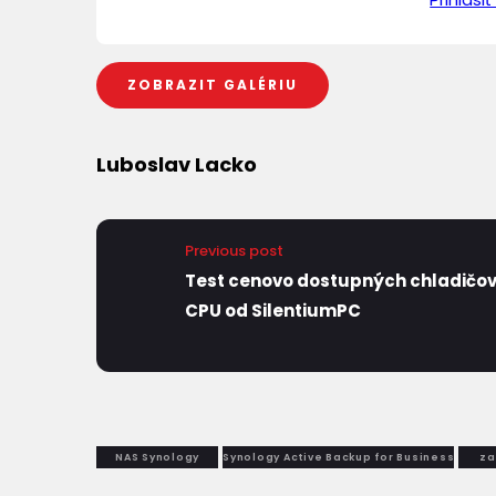
ZOBRAZIT GALÉRIU
Luboslav Lacko
Previous post
Test cenovo dostupných chladičo
CPU od SilentiumPC
NAS Synology
Synology Active Backup for Business
za