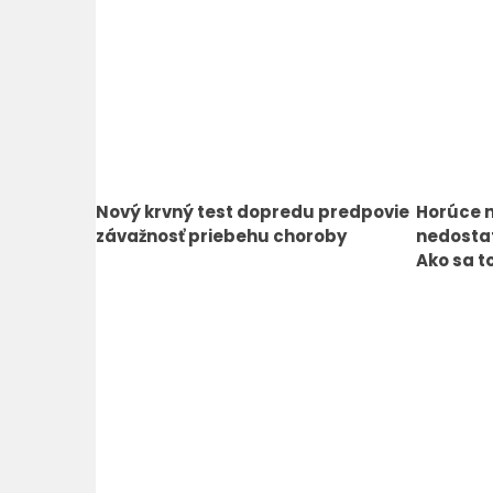
Nový krvný test dopredu predpovie
Horúce n
závažnosť priebehu choroby
nedostat
Ako sa t