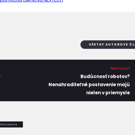
VŠETKY AUTOROVE Č
Next post
v
Budúcnosť robotov?
Nenahraditeľné postavenie majú
nielen v priemysle
lohovanie