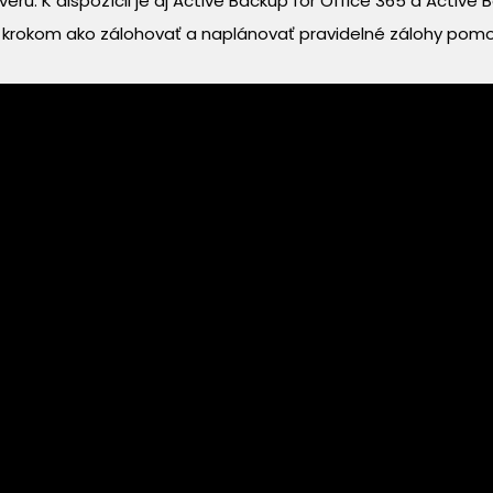
véru. K dispozícii je aj Active Backup for Office 365 a Active
a krokom ako zálohovať a naplánovať pravidelné zálohy pom