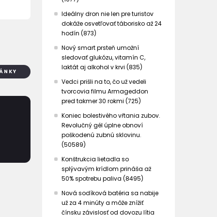
Ideálny dron nie len pre turistov
dokáže osvetľovať táborisko až 24
hodín (873)
Nový smart prsteň umožní
sledovať glukózu, vitamín C,
laktát aj alkohol v krvi (835)
LÁNKY
Vedci prišli na to, čo už vedeli
tvorcovia filmu Armageddon
pred takmer 30 rokmi (725)
Koniec bolestivého vŕtania zubov.
Revolučný gél úplne obnoví
poškodenú zubnú sklovinu.
(50589)
Konštrukcia lietadla so
splývavým krídlom prináša až
50% spotrebu paliva (8495)
Nová sodíková batéria sa nabije
už za 4 minúty a môže znížiť
čínsku závislosť od dovozu lítia