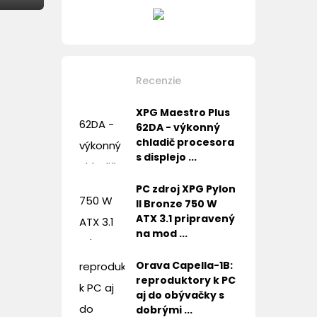
Recenzie
XPG Maestro Plus
62DA - výkonný
chladič procesora
s displejo ...
PC zdroj XPG Pylon
II Bronze 750 W
ATX 3.1 pripravený
na mod ...
Orava Capella-1B:
reproduktory k PC
aj do obývačky s
dobrými ...