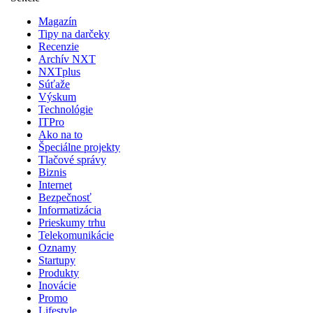
Magazín
Tipy na darčeky
Recenzie
Archív NXT
NXTplus
Súťaže
Výskum
Technológie
ITPro
Ako na to
Špeciálne projekty
Tlačové správy
Biznis
Internet
Bezpečnosť
Informatizácia
Prieskumy trhu
Telekomunikácie
Oznamy
Startupy
Produkty
Inovácie
Promo
Lifestyle