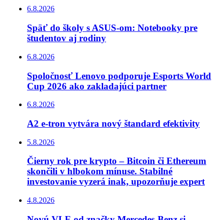
6.8.2026
Späť do školy s ASUS-om: Notebooky pre
študentov aj rodiny
6.8.2026
Spoločnosť Lenovo podporuje Esports World
Cup 2026 ako zakladajúci partner
6.8.2026
A2 e-tron vytvára nový štandard efektivity
5.8.2026
Čierny rok pre krypto – Bitcoin či Ethereum
skončili v hlbokom mínuse. Stabilné
investovanie vyzerá inak, upozorňuje expert
4.8.2026
Novú VLE od značky Mercedes-Benz si