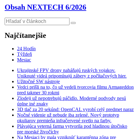
Obsah NEXTECH 6/2026
Najčítanejšie
24 Hodín
Týždeň
Mesiac
Ukrajinské FPV drony naháňajú ruských vojakov.
Uniknuté videá pripomínajú zábery z počítačových hier.
Užitočné SW nástroje
Vedci prišli na to, čo už vedeli tvorcovia filmu Armageddon
pred takmer 30 rokmi
Zlodeji už nepotrebujú páčidlo. Moderné podvody nesú
úplne iné znaky
3D tlač za 20 sekúnd: OpenCAL vyrobí celý predmet naraz
Nočné videnie už nebude iba zelené. Nový prototyp
okuliarov premieňa infračervené svetlo na farby.
Plávajúca veterná farma vytvorila pod hladinou útočisko
pre morské živočíchy
Na Mesiaci by mala vzniknúť karanténna zóna pre