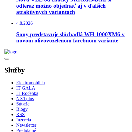
odteraz možno objednať aj v ďalších
atraktívnych variantoch
4.8.2026
Sony predstavuje slúchadlá WH-1000XM6 v
novom olivovozelenom farebnom variante
Služby
Elektromobilita
IT GALA
IT Ročenka
NXTplus
Súťaže
Blogy
RSS
Inzercia
Newsletter
Predplatné