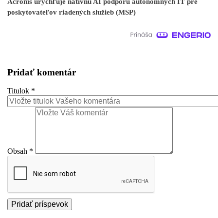
Acronis urýchľuje natívnu AI podporu autonómnych IT pre
poskytovateľov riadených služieb (MSP)
Pridať komentár
Titulok
*
Obsah
*