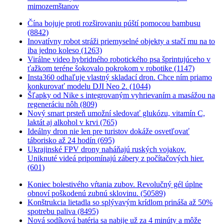
mimozemštanov
Čína bojuje proti rozširovaniu púští pomocou bambusu
(8842)
Inovatívny robot stráži priemyselné objekty a stačí mu na to
iba jedno koleso (1263)
Virálne video hybridného robotického psa šprintujúceho v
ťažkom teréne šokovalo pokrokom v robotike (1147)
Insta360 odhaľuje vlastný skladací dron. Chce ním priamo
konkurovať modelu DJI Neo 2. (1044)
Šľapky od Nike s integrovaným vyhrievaním a masážou na
regeneráciu nôh (809)
Nový smart prsteň umožní sledovať glukózu, vitamín C,
laktát aj alkohol v krvi (765)
Ideálny dron nie len pre turistov dokáže osvetľovať
táborisko až 24 hodín (695)
Ukrajinské FPV drony naháňajú ruských vojakov.
Uniknuté videá pripomínajú zábery z počítačových hier.
(601)
Koniec bolestivého vŕtania zubov. Revolučný gél úplne
obnoví poškodenú zubnú sklovinu. (50589)
Konštrukcia lietadla so splývavým krídlom prináša až 50%
spotrebu paliva (8495)
Nová sodíková batéria sa nabije už za 4 minúty a môže