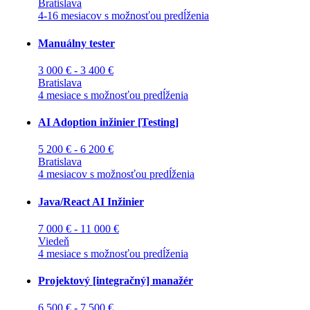
Bratislava
4-16 mesiacov s možnosťou predĺženia
Manuálny tester
3 000 € - 3 400 €
Bratislava
4 mesiace s možnosťou predĺženia
AI Adoption inžinier [Testing]
5 200 € - 6 200 €
Bratislava
4 mesiacov s možnosťou predĺženia
Java/React AI Inžinier
7 000 € - 11 000 €
Viedeň
4 mesiace s možnosťou predĺženia
Projektový [integračný] manažér
6 500 € - 7 500 €