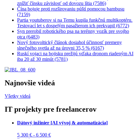
znížiť čínsku závislosť od dovozu lítia (7586)
Čína bojuje proti rozširovaniu púští pomocou bambusu
(7159)
Partia youtuberov si na Temu kupila funkčnú multikoptéru.
Testovací let s dospelým pasažierom ich prekvapil (6772)
Syn prerobil robotického psa na terénny vozík pre svojho
otca (6483)
Nový fotovoltický článok dosiahol účinnosť premeny
slnečného svetla až na úrovni 35,5 % (6167)
Ruskí vojaci na bojisku prežijú vďaka dronom riadeným AI
iba 20 až 30 minút (5781)
Najnovšie videá
Všetky videá
IT projekty pre freelancerov
Dátový inžinier [AI vývoj & automatizácia]
5 300 € - 6 500 €