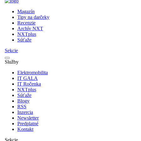
Magazín
Tipy na darčeky
Recenzie
Archív NXT
NXTplus
Súťaže
Sekcie
Služby
Elektromobilita
IT GALA
IT Ročenka
NXTplus
Súťaže
Blogy
RSS
Inzercia
Newsletter
Predplatné
Kontakt
Sekcie