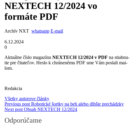
NEXTECH 12/2024 vo
formáte PDF
Archív NXT
whatsapp
E-mail
6.12.2024
0
Ak­tuál­ne číslo magazínu
NEXTECH 12/2024 v PDF
na stiah­nu­
tie pre či­ta­te­ľov. Hes­lo k chrá­ne­né­mu PDF sme Vám pos­la­li mai­
lom.
Redakcia
Všetky autorove články
Previous post
Robotické šortky na beh alebo dlhšie prechádzky
Next post
Obsah NEXTECH 12/2024
Odporúčame