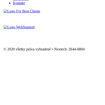
Kontakt
Vytvorené spoločnosťou For Best Clients, s.r.o.
Hostingove služby poskytuje spoločnosť WebSupport, s.r.o.
© 2020 všetky práva vyhradené • Nextech: 2644-6804