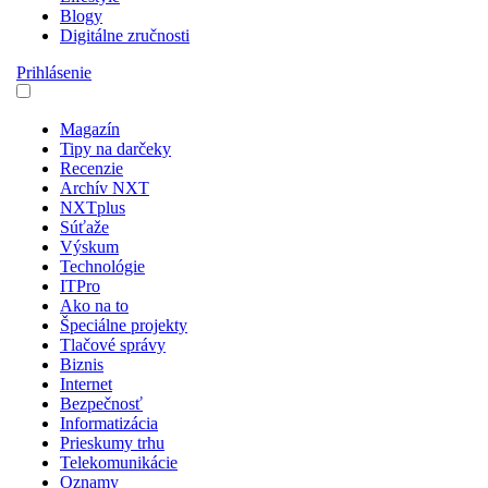
Blogy
Digitálne zručnosti
Prihlásenie
Magazín
Tipy na darčeky
Recenzie
Archív NXT
NXTplus
Súťaže
Výskum
Technológie
ITPro
Ako na to
Špeciálne projekty
Tlačové správy
Biznis
Internet
Bezpečnosť
Informatizácia
Prieskumy trhu
Telekomunikácie
Oznamy