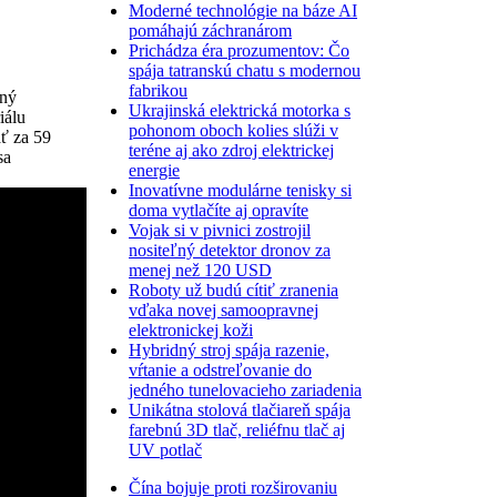
Moderné technológie na báze AI
pomáhajú záchranárom
Prichádza éra prozumentov: Čo
spája tatranskú chatu s modernou
fabrikou
jný
Ukrajinská elektrická motorka s
iálu
pohonom oboch kolies slúži v
ť za 59
teréne aj ako zdroj elektrickej
sa
energie
Inovatívne modulárne tenisky si
doma vytlačíte aj opravíte
Vojak si v pivnici zostrojil
nositeľný detektor dronov za
menej než 120 USD
Roboty už budú cítiť zranenia
vďaka novej samoopravnej
elektronickej koži
Hybridný stroj spája razenie,
vŕtanie a odstreľovanie do
jedného tunelovacieho zariadenia
Unikátna stolová tlačiareň spája
farebnú 3D tlač, reliéfnu tlač aj
UV potlač
Čína bojuje proti rozširovaniu