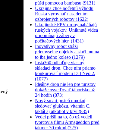
púští pomocou bambusu (9131)
Ukrajina chce početnú výhodu
Ruska vyrovnať nasadením
ozbrojených robotov (1622)
Ukrajinské FPV drony naháňajú
ruských vojakov. Uniknuté videá
pripomínajú zábery z
počítačových hier. (1431)
Inovatívny robot stráži
priemyselné objekty a stačí mu na
to iba jedno koleso (1279)
Insta360 odhaľuje vlastný
skladací dron. Chce ním priamo
konkurovať modelu DJI Neo 2.
(1077)
Ideálny dron nie len pre turistov
dokáže osvetľovať táborisko až
zený
24 hodín (873)
Nový smart prsteň umožní
sledovať glukózu, vitamín C,
laktát aj alkohol v krvi (835)
Vedci prišli na to, čo už vedeli
tvorcovia filmu Armageddon pred
takmer 30 rokmi (725)