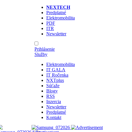
NEXTECH
Predplatné
Elektromobilita
PDF
ITR
Newsletter
Prihlásenie
Služby
Elektromobilita
IT GALA
IT Ročenka
NXTplus
Súťaže
Blogy
RSS
Inzercia
Newsletter
Predplatné
Kontakt