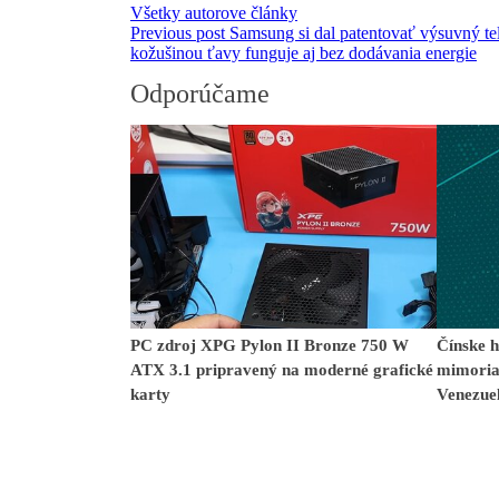
Všetky autorove články
Previous post
Samsung si dal patentovať výsuvný te
kožušinou ťavy funguje aj bez dodávania energie
Odporúčame
PC zdroj XPG Pylon II Bronze 750 W
Čínske h
ATX 3.1 pripravený na moderné grafické
mimoria
karty
Venezuel