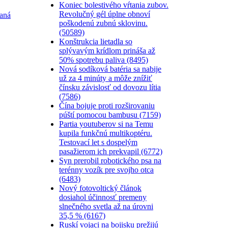
Koniec bolestivého vŕtania zubov.
Revolučný gél úplne obnoví
vaná
poškodenú zubnú sklovinu.
(50589)
Konštrukcia lietadla so
splývavým krídlom prináša až
50% spotrebu paliva (8495)
Nová sodíková batéria sa nabije
už za 4 minúty a môže znížiť
čínsku závislosť od dovozu lítia
(7586)
Čína bojuje proti rozširovaniu
púští pomocou bambusu (7159)
Partia youtuberov si na Temu
kupila funkčnú multikoptéru.
Testovací let s dospelým
pasažierom ich prekvapil (6772)
Syn prerobil robotického psa na
terénny vozík pre svojho otca
(6483)
Nový fotovoltický článok
dosiahol účinnosť premeny
slnečného svetla až na úrovni
35,5 % (6167)
Ruskí vojaci na bojisku prežijú