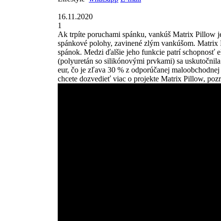
16.11.2020
1
Ak trpíte poruchami spánku, vankúš Matrix Pillow j
spánkové polohy, zavinené zlým vankúšom. Matrix Pi
spánok. Medzi ďalšie jeho funkcie patrí schopnosť
(polyuretán so silikónovými prvkami) sa uskutočnil
eur, čo je zľava 30 % z odporúčanej maloobchodnej
chcete dozvedieť viac o projekte Matrix Pillow, pozr