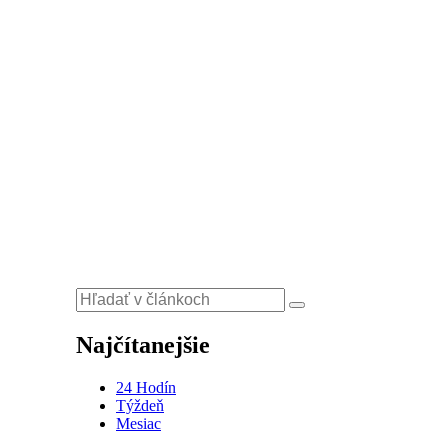
Najčítanejšie
24 Hodín
Týždeň
Mesiac