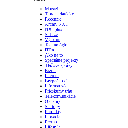
Magazín
Tipy na darčeky
Recenzie
Archív NXT
NXTplus
Súťaže
Výskum
Technológie
ITPro
Ako na to
Špeciálne projekty
Tlačové správy
Biznis
Internet
Bezpečnosť
Informatizácia
Prieskumy trhu
Telekomunikácie
Oznamy
Startupy
Produkty
Inovácie
Promo
Lifestyle