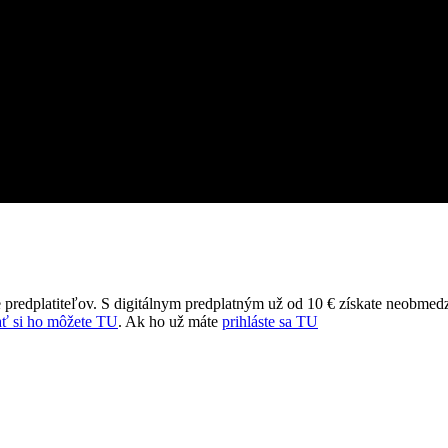
 predplatiteľov. S digitálnym predplatným už od 10 € získate neobmed
ť si ho môžete TU
. Ak ho už máte
prihláste sa TU