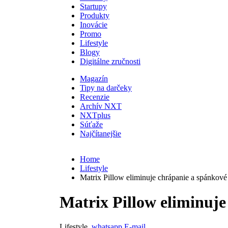
Startupy
Produkty
Inovácie
Promo
Lifestyle
Blogy
Digitálne zručnosti
Magazín
Tipy na darčeky
Recenzie
Archív NXT
NXTplus
Súťaže
Najčítanejšie
Home
Lifestyle
Matrix Pillow eliminuje chrápanie a spánkov
Matrix Pillow eliminuj
Lifestyle
whatsapp
E-mail