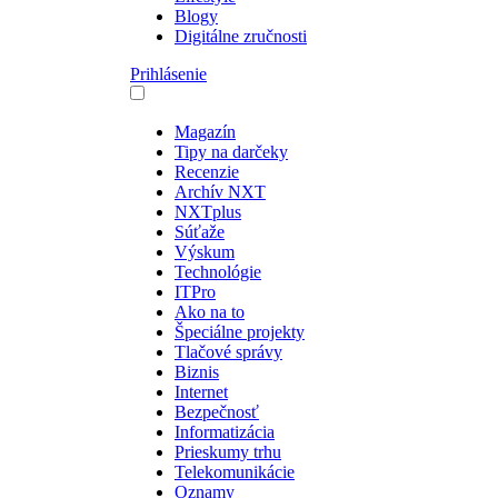
Blogy
Digitálne zručnosti
Prihlásenie
Magazín
Tipy na darčeky
Recenzie
Archív NXT
NXTplus
Súťaže
Výskum
Technológie
ITPro
Ako na to
Špeciálne projekty
Tlačové správy
Biznis
Internet
Bezpečnosť
Informatizácia
Prieskumy trhu
Telekomunikácie
Oznamy