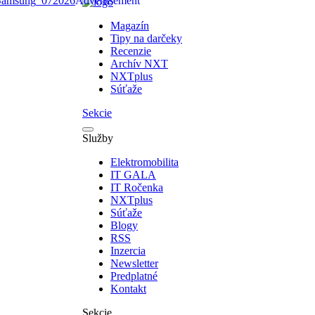
Magazín
Tipy na darčeky
Recenzie
Archív NXT
NXTplus
Súťaže
Sekcie
Služby
Elektromobilita
IT GALA
IT Ročenka
NXTplus
Súťaže
Blogy
RSS
Inzercia
Newsletter
Predplatné
Kontakt
Sekcie