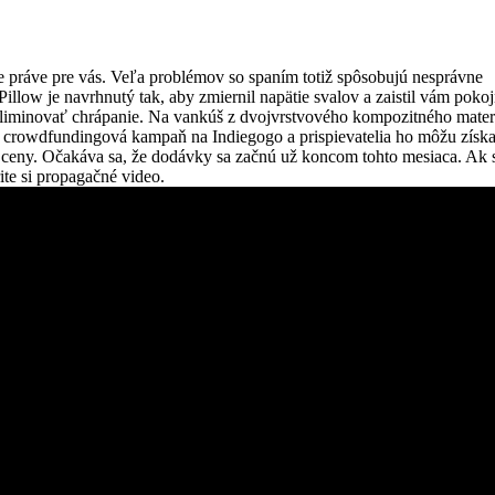
e práve pre vás. Veľa problémov so spaním totiž spôsobujú nesprávne
llow je navrhnutý tak, aby zmiernil napätie svalov a zaistil vám poko
 eliminovať chrápanie. Na vankúš z dvojvrstvového kompozitného mater
a crowdfundingová kampaň na Indiegogo a prispievatelia ho môžu získa
 ceny. Očakáva sa, že dodávky sa začnú už koncom tohto mesiaca. Ak 
ite si propagačné video.