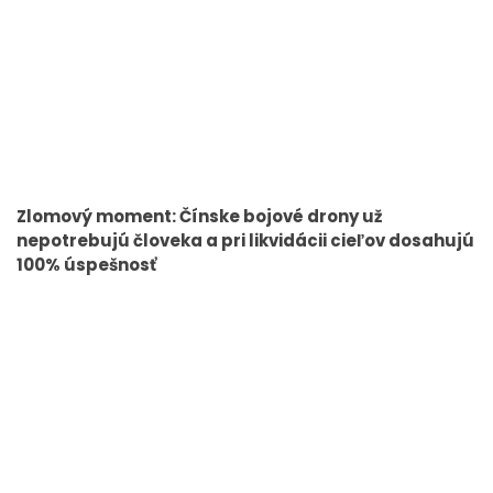
Zlomový moment: Čínske bojové drony už
nepotrebujú človeka a pri likvidácii cieľov dosahujú
100% úspešnosť