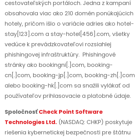
cestovateľských portáloch. Jedna z kampaní
obsahovala viac ako 210 domén ponúkajúcich
hotely, pričom išlo o variácie adries ako hotel-
stay[123].com a stay-hotel[456].com, všetky
vedúce k prevádzkovateľovi rozsiahlej
phishingovej infraštruktúry. Phishingové
stránky ako bookingni[.]com, booking-
cn[.]com, booking-jp[.]com, booking-zh[.]com
alebo booking-hk[.]com sa snažili vylákať od
používateľov prihlasovacie a platobné údaje.
Spoločnosť
Check Point Software
Technologies Ltd.
(NASDAQ: CHKP) poskytuje
riešenia kybernetickej bezpečnosti pre štátnu