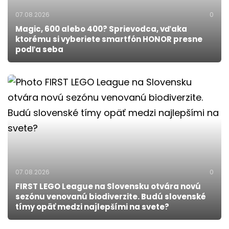
07.08.2026
0
Magic, 600 alebo 400? Sprievodca, vďaka
ktorému si vyberiete smartfón HONOR presne
podľa seba
07.08.2026
0
FIRST LEGO League na Slovensku otvára novú
sezónu venovanú biodiverzite. Budú slovenské
tímy opäť medzi najlepšími na svete?