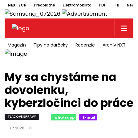
NEXTECH
Predplatné
Elektromobilita
PDF
ITR
Newsl
Magazín
Tipy na darčeky
Recenzie
Archív NXT
N
My sa chystáme na
dovolenku,
kyberzločinci do práce
TLAČOVÉ SPRÁVY
whatsapp
E-mail
1.7.2026
0