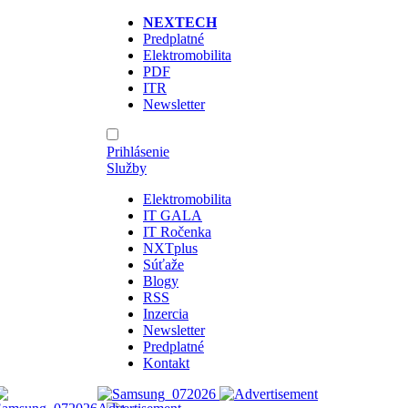
NEXTECH
Predplatné
Elektromobilita
PDF
ITR
Newsletter
Prihlásenie
Služby
Elektromobilita
IT GALA
IT Ročenka
NXTplus
Súťaže
Blogy
RSS
Inzercia
Newsletter
Predplatné
Kontakt