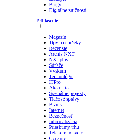
Blogy
Digitálne zručnosti
Prihlásenie
Magazín
Tipy na darčeky
Recenzie
Archív NXT
NXTplus
Súťaže
Výskum
Technológie
ITPro
Ako na to
Špeciálne projekty
Tlačové správy
Biznis
Internet
Bezpečnosť
Informatizácia
Prieskumy trhu
Telekomunikácie
Oznamy