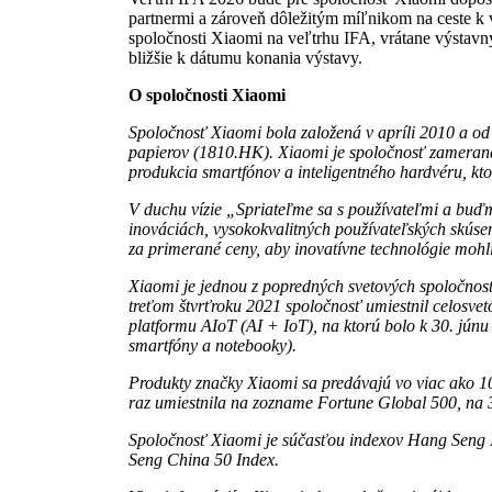
partnermi a zároveň dôležitým míľnikom na ceste k v
spoločnosti Xiaomi na veľtrhu IFA, vrátane výsta
bližšie k dátumu konania výstavy.
O spoločnosti Xiaomi
Spoločnosť Xiaomi bola založená v apríli 2010 a od
papierov (1810.HK). Xiaomi je spoločnosť zameraná 
produkcia smartfónov a inteligentného hardvéru, kto
V duchu vízie „Spriateľme sa s používateľmi a buďm
inováciách, vysokokvalitných používateľských skúsen
za primerané ceny, aby inovatívne technológie mohli
Xiaomi je jednou z popredných svetových spoločnost
treťom štvrťroku 2021 spoločnosť umiestnil celosveto
platformu AIoT (AI + IoT), na ktorú bolo k 30. júnu
smartfóny a notebooky).
Produkty značky Xiaomi sa predávajú vo viac ako 10
raz umiestnila na zozname Fortune Global 500, na 33
Spoločnosť Xiaomi je súčasťou indexov Hang Seng
Seng China 50 Index.