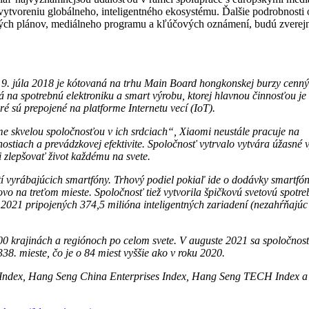
ytvoreniu globálneho, inteligentného ekosystému. Ďalšie podrobnosti o
vných plánov, mediálneho programu a kľúčových oznámení, budú zverej
 9. júla 2018 je kótovaná na trhu Main Board hongkonskej burzy cenn
na spotrebnú elektroniku a smart výrobu, ktorej hlavnou činnosťou je
ré sú prepojené na platforme Internetu vecí (IoT).
e skvelou spoločnosťou v ich srdciach“, Xiaomi neustále pracuje na
ostiach a prevádzkovej efektivite. Spoločnosť vytrvalo vytvára úžasné 
 zlepšovať život každému na svete.
í vyrábajúcich smartfóny. Trhový podiel pokiaľ ide o dodávky smartfó
vo na treťom mieste. Spoločnosť tiež vytvorila špičkovú svetovú spotre
 2021 pripojených 374,5 milióna inteligentných zariadení (nezahŕňajúc
0 krajinách a regiónoch po celom svete. V auguste 2021 sa spoločnosť 
8. mieste, čo je o 84 miest vyššie ako v roku 2020.
 Index, Hang Seng China Enterprises Index, Hang Seng TECH Index 