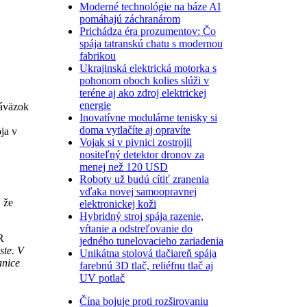
Moderné technológie na báze AI
pomáhajú záchranárom
Prichádza éra prozumentov: Čo
spája tatranskú chatu s modernou
fabrikou
Ukrajinská elektrická motorka s
pohonom oboch kolies slúži v
teréne aj ako zdroj elektrickej
energie
záväzok
Inovatívne modulárne tenisky si
doma vytlačíte aj opravíte
ja v
Vojak si v pivnici zostrojil
nositeľný detektor dronov za
menej než 120 USD
Roboty už budú cítiť zranenia
vďaka novej samoopravnej
 že
elektronickej koži
Hybridný stroj spája razenie,
vŕtanie a odstreľovanie do
R
jedného tunelovacieho zariadenia
ste. V
Unikátna stolová tlačiareň spája
anice
farebnú 3D tlač, reliéfnu tlač aj
UV potlač
Čína bojuje proti rozširovaniu