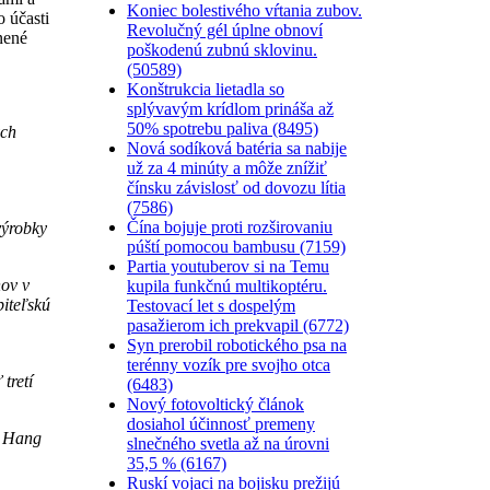
Koniec bolestivého vŕtania zubov.
 účasti
Revolučný gél úplne obnoví
nené
poškodenú zubnú sklovinu.
(50589)
Konštrukcia lietadla so
splývavým krídlom prináša až
50% spotrebu paliva (8495)
ých
Nová sodíková batéria sa nabije
už za 4 minúty a môže znížiť
čínsku závislosť od dovozu lítia
(7586)
Čína bojuje proti rozširovaniu
výrobky
púští pomocou bambusu (7159)
Partia youtuberov si na Temu
nov v
kupila funkčnú multikoptéru.
biteľskú
Testovací let s dospelým
pasažierom ich prekvapil (6772)
Syn prerobil robotického psa na
terénny vozík pre svojho otca
tretí
(6483)
Nový fotovoltický článok
dosiahol účinnosť premeny
a Hang
slnečného svetla až na úrovni
35,5 % (6167)
Ruskí vojaci na bojisku prežijú