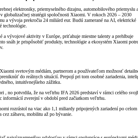
trebnej elektroniky, priemyselného dizajnu, automobilového priemyslu 
v globalizačnej stratégii spoločnosti Xiaomi. V rokoch 2026 – 2030
mu a vývoja prekročia 24 miliárd eur. Budú zamerané na AI, elektrické
é technológie.
a vývojové aktivity v Európe, priťahuje miestne talenty a prehlbuje
hto snáh je prispôsobiť produkty, technológie a ekosystém Xiaomi pot
v.
Xiaomi svetovým médiám, partnerom a používateľom možnosť detailn
reniknúť do reálnych situácií. Prepojí pri tom osobné zariadenia, intel
dného, intuitívnejšieho zážitku.
ri , no potvrdila, že na veľtrhu IFA 2026 predstaví v rámci celého svoj
 informácií zverejní v období pred začiatkom veľtrhu.
omi rozrástol na viac ako 1,1 miliardy pripojených zariadení po celom 
a cez zábavu, mobilitu až po bývanie.
iaľ najvýznamnejšou udalosťou v rámci spolupráce s európskymi médi