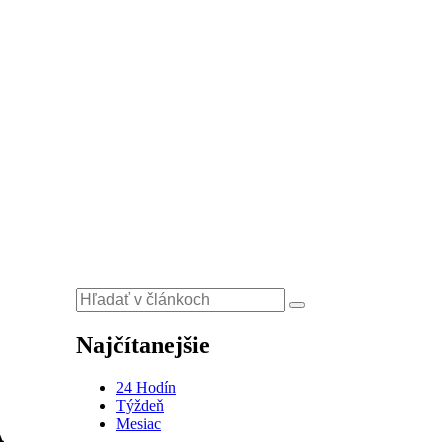
Najčítanejšie
24 Hodín
Týždeň
A
Mesiac