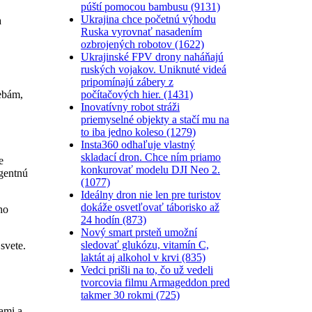
púští pomocou bambusu (9131)
Ukrajina chce početnú výhodu
a
Ruska vyrovnať nasadením
ozbrojených robotov (1622)
Ukrajinské FPV drony naháňajú
ruských vojakov. Uniknuté videá
pripomínajú zábery z
počítačových hier. (1431)
rebám,
Inovatívny robot stráži
priemyselné objekty a stačí mu na
to iba jedno koleso (1279)
Insta360 odhaľuje vlastný
skladací dron. Chce ním priamo
e
konkurovať modelu DJI Neo 2.
igentnú
(1077)
Ideálny dron nie len pre turistov
dokáže osvetľovať táborisko až
ho
24 hodín (873)
Nový smart prsteň umožní
sledovať glukózu, vitamín C,
svete.
laktát aj alkohol v krvi (835)
Vedci prišli na to, čo už vedeli
tvorcovia filmu Armageddon pred
takmer 30 rokmi (725)
ami a