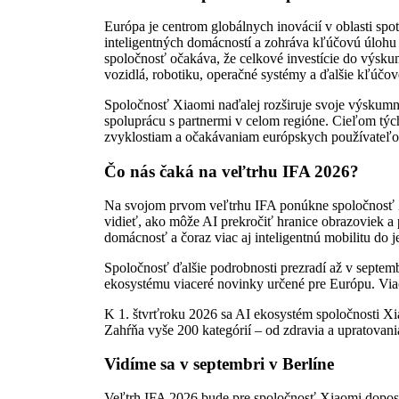
Európa je centrom globálnych inovácií v oblasti spo
inteligentných domácností a zohráva kľúčovú úlohu 
spoločnosť očakáva, že celkové investície do výsku
vozidlá, robotiku, operačné systémy a ďalšie kľúčov
Spoločnosť Xiaomi naďalej rozširuje svoje výskumné 
spoluprácu s partnermi v celom regióne. Cieľom týc
zvyklostiam a očakávaniam európskych používateľo
Čo nás čaká na veľtrhu IFA 2026?
Na svojom prvom veľtrhu IFA ponúkne spoločnosť 
vidieť, ako môže AI prekročiť hranice obrazoviek a p
domácnosť a čoraz viac aj inteligentnú mobilitu do je
Spoločnosť ďalšie podrobnosti prezradí až v septemb
ekosystému viaceré novinky určené pre Európu. Viac
K 1. štvrťroku 2026 sa AI ekosystém spoločnosti Xia
Zahŕňa vyše 200 kategórií – od zdravia a upratovani
Vidíme sa v septembri v Berlíne
Veľtrh IFA 2026 bude pre spoločnosť Xiaomi dopos