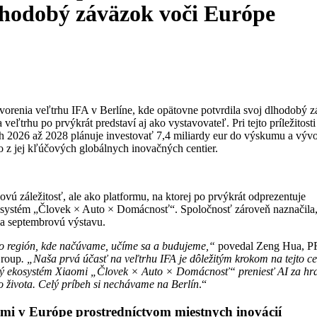
dlhodobý záväzok voči Európe
tvorenia veľtrhu IFA v Berlíne, kde opätovne potvrdila svoj dlhodobý 
eľtrhu po prvýkrát predstaví aj ako vystavovateľ. Pri tejto príležitosti
ch 2026 až 2028 plánuje investovať 7,4 miliardy eur do výskumu a vývo
o z jej kľúčových globálnych inovačných centier.
 záležitosť, ale ako platformu, na ktorej po prvýkrát odprezentuje
kosystém „Človek × Auto × Domácnosť“. Spoločnosť zároveň naznačila,
 na septembrovú výstavu.
e to región, kde načúvame, učíme sa a budujeme,“
povedal Zeng Hua, P
Group
. „Naša prvá účasť na veľtrhu IFA je dôležitým krokom na tejto ce
ný ekosystém Xiaomi „Človek × Auto × Domácnosť“ preniesť AI za hr
o života. Celý príbeh si nechávame na Berlín
.“
omi v Európe prostredníctvom miestnych inovácií