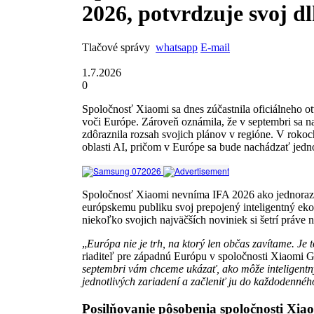
2026, potvrdzuje svoj 
Tlačové správy
whatsapp
E-mail
1.7.2026
0
Spoločnosť Xiaomi sa dnes zúčastnila oficiálneho o
voči Európe. Zároveň oznámila, že v septembri sa na v
zdôraznila rozsah svojich plánov v regióne. V roko
oblasti AI, pričom v Európe sa bude nachádzať jedn
Spoločnosť Xiaomi nevníma IFA 2026 ako jednorazovú
európskemu publiku svoj prepojený inteligentný e
niekoľko svojich najväčších noviniek si šetrí práve
„
Európa nie je trh, na ktorý len občas zavítame. J
riaditeľ pre západnú Európu v spoločnosti Xiaomi 
septembri vám chceme ukázať, ako môže inteligent
jednotlivých zariadení a začleniť ju do každodennéh
Posilňovanie pôsobenia spoločnosti Xia