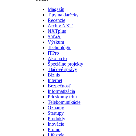
Magazín
Tipy na darčeky
Recenzie
Archív NXT
NXTplus
Súťaže
Výskum
Technológie
ITPro
Ako na to
Špeciálne projekty
Tlačové správy
Biznis
Internet
Bezpečnosť
Informatizácia
Prieskumy trhu
Telekomunikácie
Oznamy
Startupy
Produkty
Inovácie
Promo
Lifestyle