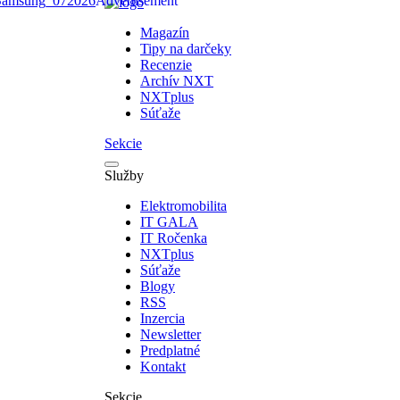
Magazín
Tipy na darčeky
Recenzie
Archív NXT
NXTplus
Súťaže
Sekcie
Služby
Elektromobilita
IT GALA
IT Ročenka
NXTplus
Súťaže
Blogy
RSS
Inzercia
Newsletter
Predplatné
Kontakt
Sekcie