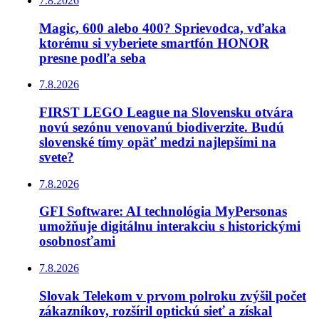
7.8.2026
Magic, 600 alebo 400? Sprievodca, vďaka
ktorému si vyberiete smartfón HONOR
presne podľa seba
7.8.2026
FIRST LEGO League na Slovensku otvára
novú sezónu venovanú biodiverzite. Budú
slovenské tímy opäť medzi najlepšími na
svete?
7.8.2026
GFI Software: AI technológia MyPersonas
umožňuje digitálnu interakciu s historickými
osobnosťami
7.8.2026
Slovak Telekom v prvom polroku zvýšil počet
zákazníkov, rozšíril optickú sieť a získal