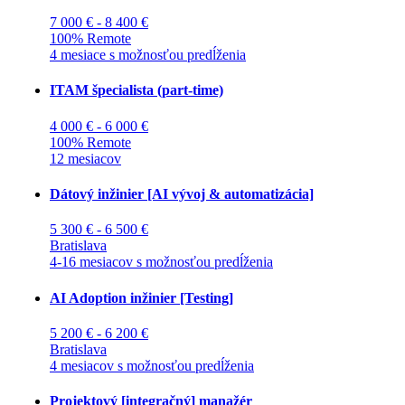
7 000 € - 8 400 €
100% Remote
4 mesiace s možnosťou predĺženia
ITAM špecialista (part-time)
4 000 € - 6 000 €
100% Remote
12 mesiacov
Dátový inžinier [AI vývoj & automatizácia]
5 300 € - 6 500 €
Bratislava
4-16 mesiacov s možnosťou predĺženia
AI Adoption inžinier [Testing]
5 200 € - 6 200 €
Bratislava
4 mesiacov s možnosťou predĺženia
Projektový [integračný] manažér