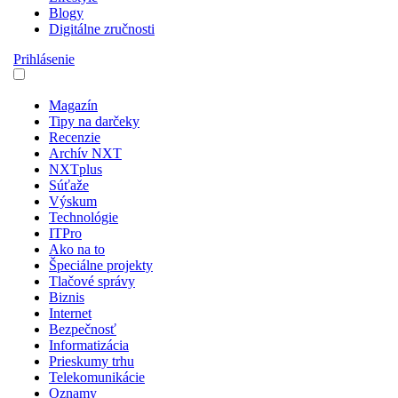
Blogy
Digitálne zručnosti
Prihlásenie
Magazín
Tipy na darčeky
Recenzie
Archív NXT
NXTplus
Súťaže
Výskum
Technológie
ITPro
Ako na to
Špeciálne projekty
Tlačové správy
Biznis
Internet
Bezpečnosť
Informatizácia
Prieskumy trhu
Telekomunikácie
Oznamy