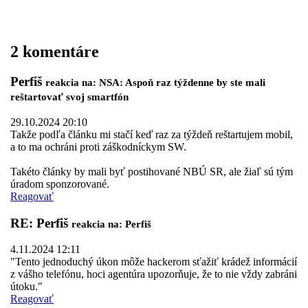
2 komentáre
Perfiš
reakcia na: NSA: Aspoň raz týždenne by ste mali
reštartovať svoj smartfón
29.10.2024 20:10
Takže podľa článku mi stačí keď raz za týždeň reštartujem mobil,
a to ma ochráni proti záškodníckym SW.
Takéto články by mali byť postihované NBÚ SR, ale žiaľ sú tým
úradom sponzorované.
Reagovať
RE: Perfiš
reakcia na: Perfiš
4.11.2024 12:11
"Tento jednoduchý úkon môže hackerom sťažiť krádež informácií
z vášho telefónu, hoci agentúra upozorňuje, že to nie vždy zabráni
útoku."
Reagovať