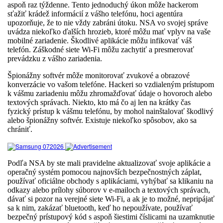
aspoň raz týždenne. Tento jednoduchý úkon môže hackerom
sťažiť krádež informácií z vášho telefónu, hoci agentúra
upozorňuje, že to nie vždy zabráni útoku. NSA vo svojej správe
uvádza niekoľko ďalších hrozieb, ktoré môžu mať vplyv na vaše
mobilné zariadenie. Škodlivé aplikácie môžu infikovať váš
telefón. Záškodné siete Wi-Fi môžu zachytiť a presmerovať
prevádzku z vášho zariadenia.
Špionážny softvér môže monitorovať zvukové a obrazové
konverzácie vo vašom telefóne. Hackeri so vzdialeným prístupom
k vášmu zariadeniu môžu zhromažďovať údaje o hovoroch alebo
textových správach. Niekto, kto má čo aj len na krátky čas
fyzický prístup k vášmu telefónu, by mohol nainštalovať škodlivý
alebo špionážny softvér. Existuje niekoľko spôsobov, ako sa
chrániť.
Podľa NSA by ste mali pravidelne aktualizovať svoje aplikácie a
operačný systém pomocou najnovších bezpečnostných záplat,
používať oficiálne obchody s aplikáciami, vyhýbať sa klikaniu na
odkazy alebo prílohy súborov v e-mailoch a textových správach,
dávať si pozor na verejné siete Wi-Fi, a ak je to možné, nepripájať
sa k nim, zakázať bluetooth, keď ho nepoužívate, používať
bezpečný prístupový kód s aspoň šiestimi číslicami na uzamknutie