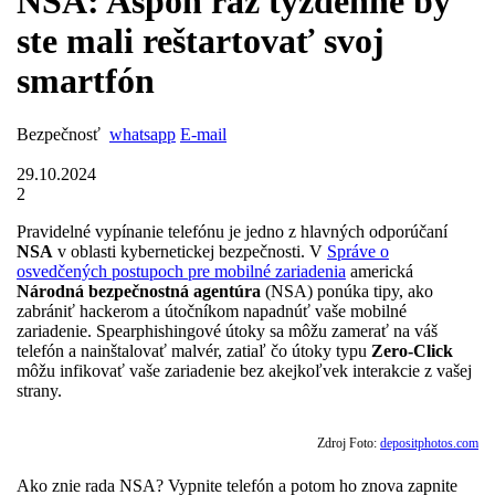
NSA: Aspoň raz týždenne by
ste mali reštartovať svoj
smartfón
Bezpečnosť
whatsapp
E-mail
29.10.2024
2
Pravidelné vypínanie telefónu je jedno z hlavných odporúčaní
NSA
v oblasti kybernetickej bezpečnosti. V
Správe o
osvedčených postupoch pre mobilné zariadenia
americká
Národná bezpečnostná agentúra
(NSA) ponúka tipy, ako
zabrániť hackerom a útočníkom napadnúť vaše mobilné
zariadenie. Spearphishingové útoky sa môžu zamerať na váš
telefón a nainštalovať malvér, zatiaľ čo útoky typu
Zero-Click
môžu infikovať vaše zariadenie bez akejkoľvek interakcie z vašej
strany.
Zdroj Foto:
depositphotos.com
Ako znie rada NSA? Vypnite telefón a potom ho znova zapnite