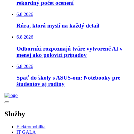
rekordný počet ocenení
6.8.2026
Rúra, ktorá myslí na každý detail
6.8.2026
Odborníci rozpoznajú tváre vytvorené AI v
menej ako polovici prípadov
6.8.2026
Späť do školy s ASUS-om: Notebooky pre
študentov aj rodiny
Služby
Elektromobilita
IT GALA