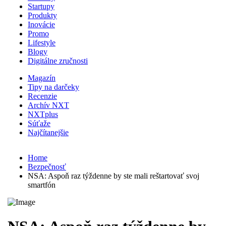
Startupy
Produkty
Inovácie
Promo
Lifestyle
Blogy
Digitálne zručnosti
Magazín
Tipy na darčeky
Recenzie
Archív NXT
NXTplus
Súťaže
Najčítanejšie
Home
Bezpečnosť
NSA: Aspoň raz týždenne by ste mali reštartovať svoj
smartfón