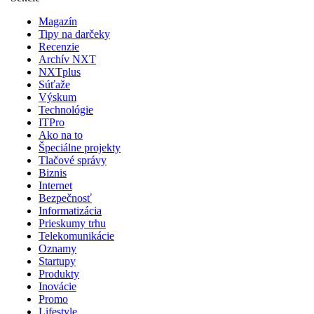
Magazín
Tipy na darčeky
Recenzie
Archív NXT
NXTplus
Súťaže
Výskum
Technológie
ITPro
Ako na to
Špeciálne projekty
Tlačové správy
Biznis
Internet
Bezpečnosť
Informatizácia
Prieskumy trhu
Telekomunikácie
Oznamy
Startupy
Produkty
Inovácie
Promo
Lifestyle