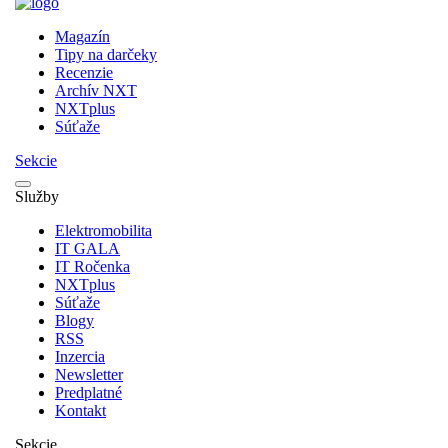
Magazín
Tipy na darčeky
Recenzie
Archív NXT
NXTplus
Súťaže
Sekcie
Služby
Elektromobilita
IT GALA
IT Ročenka
NXTplus
Súťaže
Blogy
RSS
Inzercia
Newsletter
Predplatné
Kontakt
Sekcie