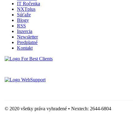
IT Ročenka
NXTplus
Súťaže
Blogy
RSS
Inzercia
Newsletter
Predplatné
Kontakt
Vytvorené spoločnosťou For Best Clients, s.r.o.
Hostingove služby poskytuje spoločnosť WebSupport, s.r.o.
© 2020 všetky práva vyhradené • Nextech: 2644-6804