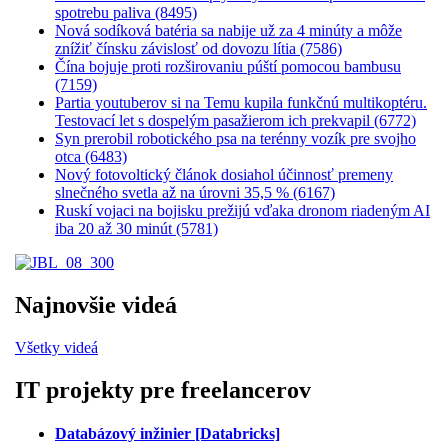
spotrebu paliva (8495)
Nová sodíková batéria sa nabije už za 4 minúty a môže
znížiť čínsku závislosť od dovozu lítia (7586)
Čína bojuje proti rozširovaniu púští pomocou bambusu
(7159)
Partia youtuberov si na Temu kupila funkčnú multikoptéru.
Testovací let s dospelým pasažierom ich prekvapil (6772)
Syn prerobil robotického psa na terénny vozík pre svojho
otca (6483)
Nový fotovoltický článok dosiahol účinnosť premeny
slnečného svetla až na úrovni 35,5 % (6167)
Ruskí vojaci na bojisku prežijú vďaka dronom riadeným AI
iba 20 až 30 minút (5781)
Najnovšie videá
Všetky videá
IT projekty pre freelancerov
Databázový inžinier [Databricks]