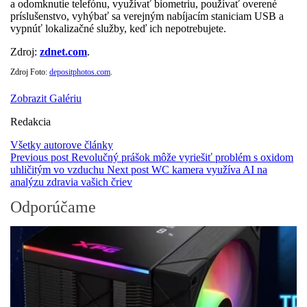
a odomknutie telefónu, využívať biometriu, používať overené
príslušenstvo, vyhýbať sa verejným nabíjacím staniciam USB a
vypnúť lokalizačné služby, keď ich nepotrebujete.
Zdroj:
zdnet.com
.
Zdroj Foto:
depositphotos.com
.
Zobrazit Galériu
Redakcia
Všetky autorove články
Previous post
Revolučný prášok môže vyriešiť problém s oxidom
uhličitým vo vzduchu
Next post
WC kamera využíva AI na
analýzu zdravia vašich čriev
Odporúčame