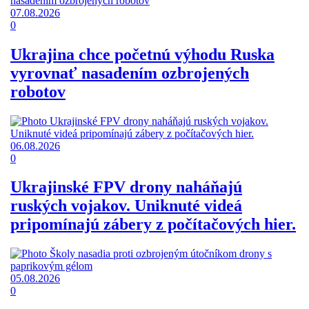
07.08.2026
0
Ukrajina chce početnú výhodu Ruska
vyrovnať nasadením ozbrojených
robotov
06.08.2026
0
Ukrajinské FPV drony naháňajú
ruských vojakov. Uniknuté videá
pripomínajú zábery z počítačových hier.
05.08.2026
0