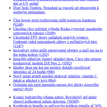
tlač aj UV potlač
Dosť bolo Tinderu. Nezadaní sa vracajú od obrazoviek k
osobným stretnutiam.
Čína bojuje proti rozširovaniu púští pomocou bambusu
(9248)
Ukrajina chce početnú výhodu Ruska vyrovnať nasadením
ozbrojených robotov (3509)
Ukrajinské FPV drony naháňajú ruských vojakov.
Uniknuté videá pripomínajú zábery z počítačových hier.
(1547)
Inovatívny robot stráži priemyselné objekty a stačí mu na to
iba jedno koleso (1292)
Insta360 odhaľuje vlastný skladací dron. Chce ním priamo
konkurovať modelu DJI Neo 2. (1092)
Ideálny dron nie len pre turistov dokáže osvetľovať
táborisko až 24 hodín (986)
Nový smart prsteň umožní sledovať glukózu, vitamín C,
laktát aj alkohol v krvi (864)
Ochránia nás pred starnutím mozgu dve dávky nosového
spreja? (810)
Koniec bolestivého vŕtania zubov. Revolučný gél úplne
obnoví poškodenú zubnú sklovinu. (50589)
Konštrukcia lietadla so splývavým krídlom prináša až 50%