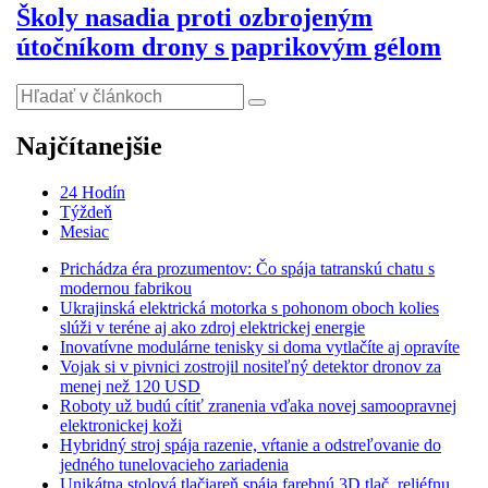
Školy nasadia proti ozbrojeným
útočníkom drony s paprikovým gélom
Najčítanejšie
24 Hodín
Týždeň
Mesiac
Prichádza éra prozumentov: Čo spája tatranskú chatu s
modernou fabrikou
Ukrajinská elektrická motorka s pohonom oboch kolies
slúži v teréne aj ako zdroj elektrickej energie
Inovatívne modulárne tenisky si doma vytlačíte aj opravíte
Vojak si v pivnici zostrojil nositeľný detektor dronov za
menej než 120 USD
Roboty už budú cítiť zranenia vďaka novej samoopravnej
elektronickej koži
Hybridný stroj spája razenie, vŕtanie a odstreľovanie do
jedného tunelovacieho zariadenia
Unikátna stolová tlačiareň spája farebnú 3D tlač, reliéfnu