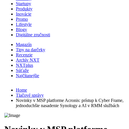
Startupy
Produkty
Inovácie
Promo
Lifestyle
Blogy
Digitálne zručnosti
Magazín
Tipy na darčeky
Recenzie
Archív NXT
NXTplus
Súťaže
Najčítanejšie
Home
Tlačové správy
Novinky v MSP platforme Acronis: prístup k Cyber Frame,
jednoduchšie nasadenie Synology a AI v RMM službách