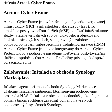
riešeniu
Acronis Cyber Frame.
Acronis Cyber Frame
Acronis Cyber Frame je nové riešenie typu hyperkonvergovanej
infraštruktúry (HCI) a infraštruktúry ako služby (IaaS). To
umožňuje poskytovateľom služieb (MSP) ponúkať infraštruktúrne
služby, vrátane virtuálnych strojov, blokového a objektového
úložiska a sieťových služieb, s integrovaným zálohovanie,
obnovou po havárii, zabezpečením a vzdialenou správou (RMM).
Acronis Cyber Frame je natívne integrovaný do Acronis Cyber
Protect Cloud a podporuje nasadenie hosťované poskytovateľmi
služieb aj spoločnosťou Acronis. Predbežný prístup je k dispozícii
od začiatku apríla.
Zálohovanie: Inštalácia z obchodu Synology
Marketplace
Inštalácia agenta priamo z obchodu Synology Marketplace
uľahčuje nasadenie partnerom, ktorí spravujú podporované
prostredia NAS. Inštalácia z obchodu zjednodušuje konfiguráciu a
pomáha tímom rýchlejšie zavádzať ochranu na všetkých
podporovaných systémoch Synology.