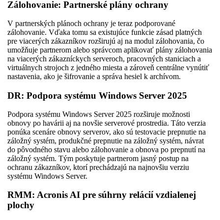
Zálohovanie: Partnerské plány ochrany
V partnerských plánoch ochrany je teraz podporované
zálohovanie. Vďaka tomu sa existujúce funkcie zásad platných
pre viacerých zákazníkov rozširujú aj na modul zálohovania, čo
umožňuje partnerom alebo správcom aplikovať plány zálohovania
na viacerých zákazníckych serveroch, pracovných staniciach a
virtuálnych strojoch z jedného miesta a zároveň centrálne vynútiť
nastavenia, ako je šifrovanie a správa hesiel k archívom.
DR: Podpora systému Windows Server 2025
Podpora systému Windows Server 2025 rozširuje možnosti
obnovy po havárii aj na novšie serverové prostredia. Táto verzia
ponúka scenáre obnovy serverov, ako sú testovacie prepnutie na
záložný systém, produkčné prepnutie na záložný systém, návrat
do pôvodného stavu alebo zálohovanie a obnova po prepnutí na
záložný systém. Tým poskytuje partnerom jasný postup na
ochranu zákazníkov, ktorí prechádzajú na najnovšiu verziu
systému Windows Server.
RMM: Acronis AI pre súhrny relácií vzdialenej
plochy