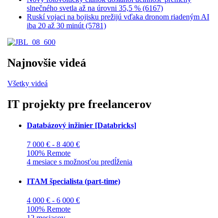
slnečného svetla až na úrovni 35,5 % (6167)
Ruskí vojaci na bojisku prežijú vďaka dronom riadeným AI
iba 20 až 30 minút (5781)
Najnovšie videá
Všetky videá
IT projekty pre freelancerov
Databázový inžinier [Databricks]
7 000 € - 8 400 €
100% Remote
4 mesiace s možnosťou predĺženia
ITAM špecialista (part-time)
4 000 € - 6 000 €
100% Remote
12 mesiacov