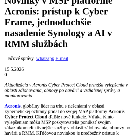
Novinky v MSP platforme
Acronis: prístup k Cyber
Frame, jednoduchšie
nasadenie Synology a AI v
RMM službách
Tlačové správy
whatsapp
E-mail
15.5.2026
0
Aktualizácia v Acronis Cyber Protect Cloud prináša vylepšenia v
oblasti zálohovania, obnovy po havárii a vzdialenej správy a
monitorovania
Acronis
,
globálny líder na trhu s riešeniami v oblasti
kybernetickej ochrany pridal do svojej MSP platformy
Acronis
Cyber Protect Cloud
ďalšie nové funkcie. Vďaka týmto
vylepšeniam môžu MSP poskytovatelia ponúkať svojim
zákazníkom efektívnejšie služby v oblasti zálohovania, obnovy po
havárii a RMM. Kľúčovou novinkou je predbežný prístup k