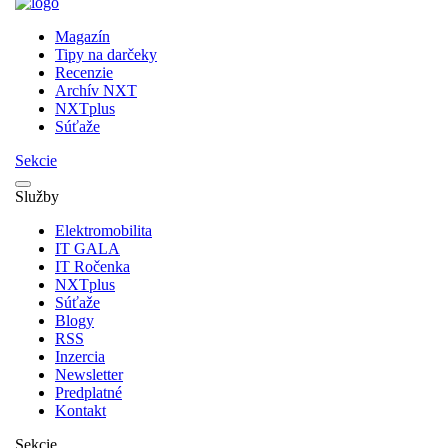
Magazín
Tipy na darčeky
Recenzie
Archív NXT
NXTplus
Súťaže
Sekcie
Služby
Elektromobilita
IT GALA
IT Ročenka
NXTplus
Súťaže
Blogy
RSS
Inzercia
Newsletter
Predplatné
Kontakt
Sekcie