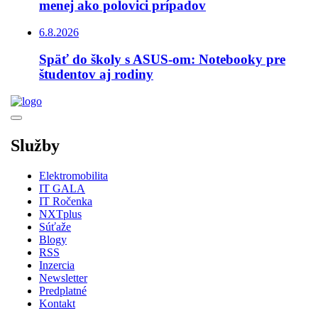
menej ako polovici prípadov
6.8.2026
Späť do školy s ASUS-om: Notebooky pre
študentov aj rodiny
Služby
Elektromobilita
IT GALA
IT Ročenka
NXTplus
Súťaže
Blogy
RSS
Inzercia
Newsletter
Predplatné
Kontakt