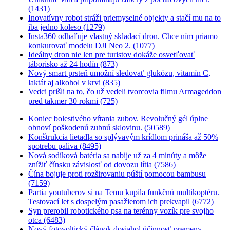
(1431)
Inovatívny robot stráži priemyselné objekty a stačí mu na to
iba jedno koleso (1279)
Insta360 odhaľuje vlastný skladací dron. Chce ním priamo
konkurovať modelu DJI Neo 2. (1077)
Ideálny dron nie len pre turistov dokáže osvetľovať
táborisko až 24 hodín (873)
Nový smart prsteň umožní sledovať glukózu, vitamín C,
laktát aj alkohol v krvi (835)
Vedci prišli na to, čo už vedeli tvorcovia filmu Armageddon
pred takmer 30 rokmi (725)
Koniec bolestivého vŕtania zubov. Revolučný gél úplne
obnoví poškodenú zubnú sklovinu. (50589)
Konštrukcia lietadla so splývavým krídlom prináša až 50%
spotrebu paliva (8495)
Nová sodíková batéria sa nabije už za 4 minúty a môže
znížiť čínsku závislosť od dovozu lítia (7586)
Čína bojuje proti rozširovaniu púští pomocou bambusu
(7159)
Partia youtuberov si na Temu kupila funkčnú multikoptéru.
Testovací let s dospelým pasažierom ich prekvapil (6772)
Syn prerobil robotického psa na terénny vozík pre svojho
otca (6483)
Nový fotovoltický článok dosiahol účinnosť premeny