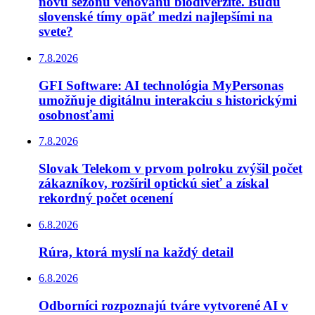
novú sezónu venovanú biodiverzite. Budú
slovenské tímy opäť medzi najlepšími na
svete?
7.8.2026
GFI Software: AI technológia MyPersonas
umožňuje digitálnu interakciu s historickými
osobnosťami
7.8.2026
Slovak Telekom v prvom polroku zvýšil počet
zákazníkov, rozšíril optickú sieť a získal
rekordný počet ocenení
6.8.2026
Rúra, ktorá myslí na každý detail
6.8.2026
Odborníci rozpoznajú tváre vytvorené AI v