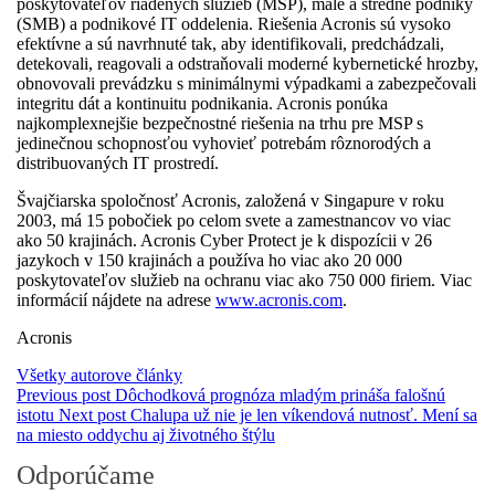
poskytovateľov riadených služieb (MSP), malé a stredné podniky
(SMB) a podnikové IT oddelenia. Riešenia Acronis sú vysoko
efektívne a sú navrhnuté tak, aby identifikovali, predchádzali,
detekovali, reagovali a odstraňovali moderné kybernetické hrozby,
obnovovali prevádzku s minimálnymi výpadkami a zabezpečovali
integritu dát a kontinuitu podnikania. Acronis ponúka
najkomplexnejšie bezpečnostné riešenia na trhu pre MSP s
jedinečnou schopnosťou vyhovieť potrebám rôznorodých a
distribuovaných IT prostredí.
Švajčiarska spoločnosť Acronis, založená v Singapure v roku
2003, má 15 pobočiek po celom svete a zamestnancov vo viac
ako 50 krajinách. Acronis Cyber Protect je k dispozícii v 26
jazykoch v 150 krajinách a používa ho viac ako 20 000
poskytovateľov služieb na ochranu viac ako 750 000 firiem. Viac
informácií nájdete na adrese
www.acronis.com
.
Acronis
Všetky autorove články
Previous post
Dôchodková prognóza mladým prináša falošnú
istotu
Next post
Chalupa už nie je len víkendová nutnosť. Mení sa
na miesto oddychu aj životného štýlu
Odporúčame