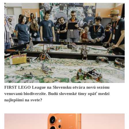
FIRST LEGO League na Slovensku otvára novú sezónu
venovanú biodiverzite. Budú slovenské tímy opäť medzi
najlepšími na svete?