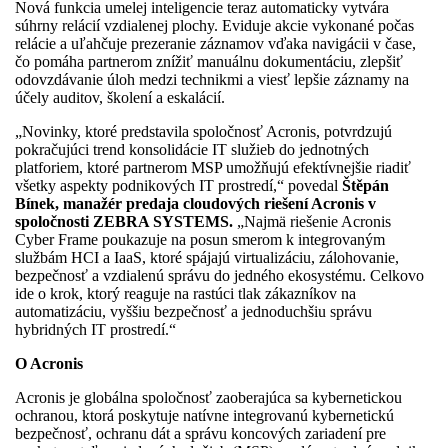
Nová funkcia umelej inteligencie teraz automaticky vytvára
súhrny relácií vzdialenej plochy. Eviduje akcie vykonané počas
relácie a uľahčuje prezeranie záznamov vďaka navigácii v čase,
čo pomáha partnerom znížiť manuálnu dokumentáciu, zlepšiť
odovzdávanie úloh medzi technikmi a viesť lepšie záznamy na
účely auditov, školení a eskalácií.
„Novinky, ktoré predstavila spoločnosť Acronis, potvrdzujú
pokračujúci trend konsolidácie IT služieb do jednotných
platforiem, ktoré partnerom MSP umožňujú efektívnejšie riadiť
všetky aspekty podnikových IT prostredí,“ povedal
Štěpán
Bínek, manažér predaja cloudových riešení Acronis v
spoločnosti ZEBRA SYSTEMS.
„Najmä riešenie Acronis
Cyber Frame poukazuje na posun smerom k integrovaným
službám HCI a IaaS, ktoré spájajú virtualizáciu, zálohovanie,
bezpečnosť a vzdialenú správu do jedného ekosystému. Celkovo
ide o krok, ktorý reaguje na rastúci tlak zákazníkov na
automatizáciu, vyššiu bezpečnosť a jednoduchšiu správu
hybridných IT prostredí.“
O Acronis
Acronis je globálna spoločnosť zaoberajúca sa kybernetickou
ochranou, ktorá poskytuje natívne integrovanú kybernetickú
bezpečnosť, ochranu dát a správu koncových zariadení pre