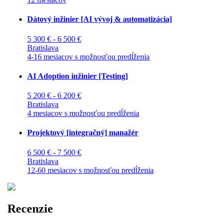
Dátový inžinier [AI vývoj & automatizácia]
5 300 € - 6 500 €
Bratislava
4-16 mesiacov s možnosťou predĺženia
AI Adoption inžinier [Testing]
5 200 € - 6 200 €
Bratislava
4 mesiacov s možnosťou predĺženia
Projektový [integračný] manažér
6 500 € - 7 500 €
Bratislava
12-60 mesiacov s možnosťou predĺženia
Recenzie