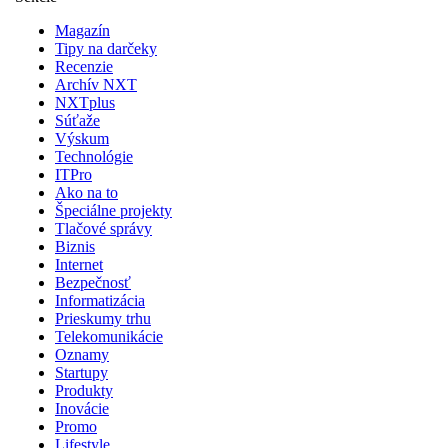
Magazín
Tipy na darčeky
Recenzie
Archív NXT
NXTplus
Súťaže
Výskum
Technológie
ITPro
Ako na to
Špeciálne projekty
Tlačové správy
Biznis
Internet
Bezpečnosť
Informatizácia
Prieskumy trhu
Telekomunikácie
Oznamy
Startupy
Produkty
Inovácie
Promo
Lifestyle