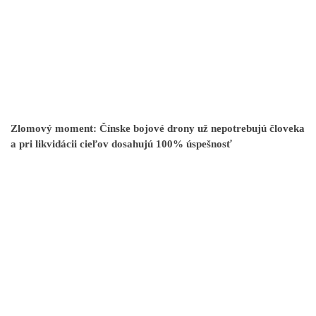
Zlomový moment: Čínske bojové drony už nepotrebujú človeka
a pri likvidácii cieľov dosahujú 100% úspešnosť