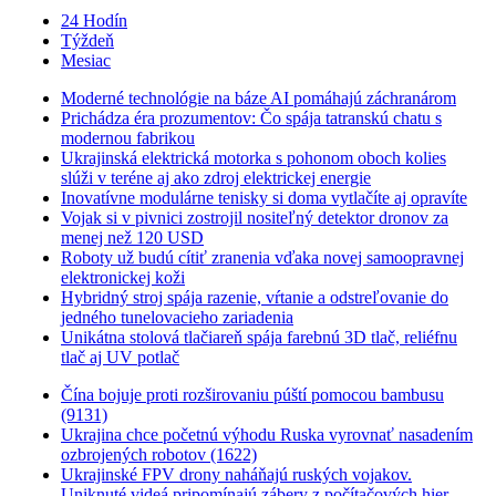
24 Hodín
Týždeň
Mesiac
Moderné technológie na báze AI pomáhajú záchranárom
Prichádza éra prozumentov: Čo spája tatranskú chatu s
modernou fabrikou
Ukrajinská elektrická motorka s pohonom oboch kolies
slúži v teréne aj ako zdroj elektrickej energie
Inovatívne modulárne tenisky si doma vytlačíte aj opravíte
Vojak si v pivnici zostrojil nositeľný detektor dronov za
menej než 120 USD
Roboty už budú cítiť zranenia vďaka novej samoopravnej
elektronickej koži
Hybridný stroj spája razenie, vŕtanie a odstreľovanie do
jedného tunelovacieho zariadenia
Unikátna stolová tlačiareň spája farebnú 3D tlač, reliéfnu
tlač aj UV potlač
Čína bojuje proti rozširovaniu púští pomocou bambusu
(9131)
Ukrajina chce početnú výhodu Ruska vyrovnať nasadením
ozbrojených robotov (1622)
Ukrajinské FPV drony naháňajú ruských vojakov.
Uniknuté videá pripomínajú zábery z počítačových hier.