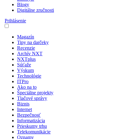
Blogy
Digitálne zručnosti
Prihlásenie
Magazín
Tipy na darčeky
Recenzie
Archív NXT
NXTplus
Súťaže
Výskum
Technológie
ITPro
Ako na to
Špeciálne projekty
Tlačové správy
Biznis
Internet
Bezpečnosť
Informatizácia
Prieskumy trhu
Telekomunikácie
Oznamy