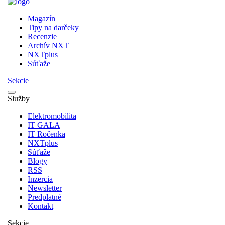
Magazín
Tipy na darčeky
Recenzie
Archív NXT
NXTplus
Súťaže
Sekcie
Služby
Elektromobilita
IT GALA
IT Ročenka
NXTplus
Súťaže
Blogy
RSS
Inzercia
Newsletter
Predplatné
Kontakt
Sekcie