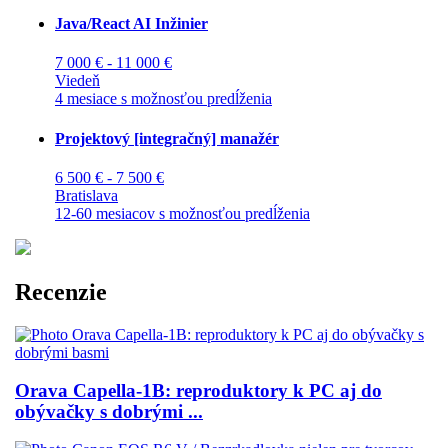
Java/React AI Inžinier
7 000 € - 11 000 €
Viedeň
4 mesiace s možnosťou predĺženia
Projektový [integračný] manažér
6 500 € - 7 500 €
Bratislava
12-60 mesiacov s možnosťou predĺženia
Recenzie
Orava Capella-1B: reproduktory k PC aj do
obývačky s dobrými ...