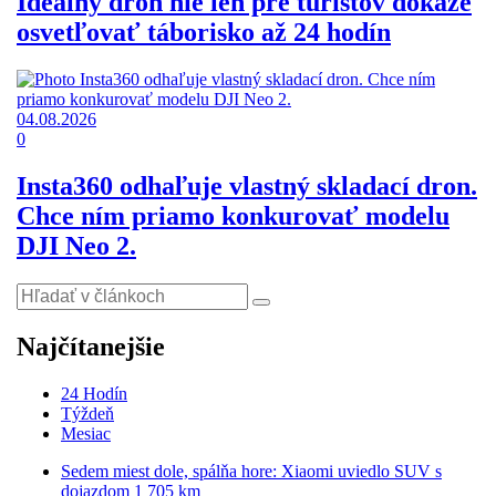
Ideálny dron nie len pre turistov dokáže
osvetľovať táborisko až 24 hodín
04.08.2026
0
Insta360 odhaľuje vlastný skladací dron.
Chce ním priamo konkurovať modelu
DJI Neo 2.
Najčítanejšie
24 Hodín
Týždeň
Mesiac
Sedem miest dole, spálňa hore: Xiaomi uviedlo SUV s
dojazdom 1 705 km