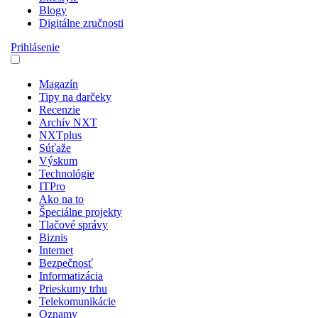
Blogy
Digitálne zručnosti
Prihlásenie
Magazín
Tipy na darčeky
Recenzie
Archív NXT
NXTplus
Súťaže
Výskum
Technológie
ITPro
Ako na to
Špeciálne projekty
Tlačové správy
Biznis
Internet
Bezpečnosť
Informatizácia
Prieskumy trhu
Telekomunikácie
Oznamy