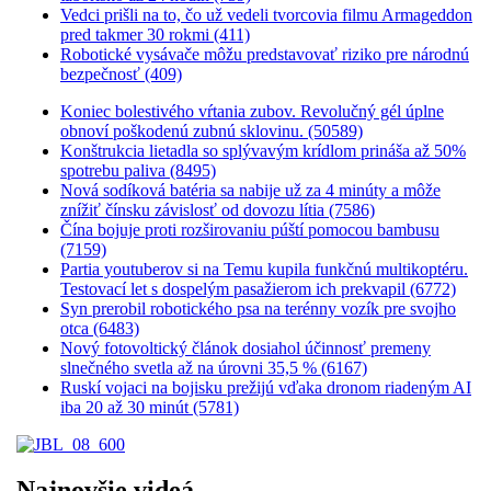
Vedci prišli na to, čo už vedeli tvorcovia filmu Armageddon
pred takmer 30 rokmi (411)
Robotické vysávače môžu predstavovať riziko pre národnú
bezpečnosť (409)
Koniec bolestivého vŕtania zubov. Revolučný gél úplne
obnoví poškodenú zubnú sklovinu. (50589)
Konštrukcia lietadla so splývavým krídlom prináša až 50%
spotrebu paliva (8495)
Nová sodíková batéria sa nabije už za 4 minúty a môže
znížiť čínsku závislosť od dovozu lítia (7586)
Čína bojuje proti rozširovaniu púští pomocou bambusu
(7159)
Partia youtuberov si na Temu kupila funkčnú multikoptéru.
Testovací let s dospelým pasažierom ich prekvapil (6772)
Syn prerobil robotického psa na terénny vozík pre svojho
otca (6483)
Nový fotovoltický článok dosiahol účinnosť premeny
slnečného svetla až na úrovni 35,5 % (6167)
Ruskí vojaci na bojisku prežijú vďaka dronom riadeným AI
iba 20 až 30 minút (5781)
Najnovšie videá