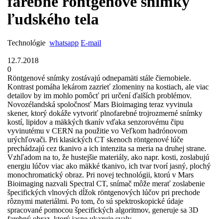
farebné röntgenové snímky
ľudského tela
Technológie
whatsapp
E-mail
12.7.2018
0
Röntgenové snímky zostávajú odnepamäti stále čiernobiele.
Kontrast pomáha lekárom zazrieť zlomeniny na kostiach, ale viac
detailov by im mohlo pomôcť pri určení ďalších problémov.
Novozélandská spoločnosť Mars Bioimaging teraz vyvinula
skener, ktorý dokáže vytvoriť plnofarebné trojrozmerné snímky
kostí, lipidov a mäkkých tkanív vďaka senzorovému čipu
vyvinutému v CERN na použitie vo Veľkom hadrónovom
urýchľovači. Pri klasických CT skenoch röntgenové lúče
prechádzajú cez tkanivo a ich intenzita sa meria na druhej strane.
Vzhľadom na to, že hustejšie materiály, ako napr. kosti, zoslabujú
energiu lúčov viac ako mäkké tkanivo, ich tvar tvorí jasný, plochý
monochromatický obraz. Pri novej technológii, ktorú v Mars
Bioimaging nazvali Spectral CT, snímač môže merať zoslabenie
špecifických vlnových dĺžok röntgenových lúčov pri prechode
rôznymi materiálmi. Po tom, čo sú spektroskopické údaje
spracované pomocou špecifických algoritmov, generuje sa 3D
farebný obraz, ktorý jasne ukazuje svaly, ...