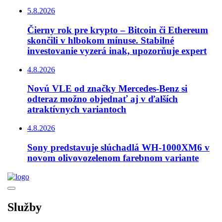
5.8.2026
Čierny rok pre krypto – Bitcoin či Ethereum
skončili v hlbokom mínuse. Stabilné
investovanie vyzerá inak, upozorňuje expert
4.8.2026
Novú VLE od značky Mercedes-Benz si
odteraz možno objednať aj v ďalších
atraktívnych variantoch
4.8.2026
Sony predstavuje slúchadlá WH-1000XM6 v
novom olivovozelenom farebnom variante
Služby