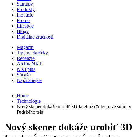
Startupy
Produkty
Inovácie
Promo
Lifestyle
Blogy
Digitálne zručnosti
Magazín
Tipy na darčeky
Recenzie
Archív NXT
NXTplus
Súťaže
Najčítanejšie
Home
Technológie
Nový skener dokáže urobiť 3D farebné röntgenové snímky
ľudského tela
Nový skener dokáže urobiť 3D