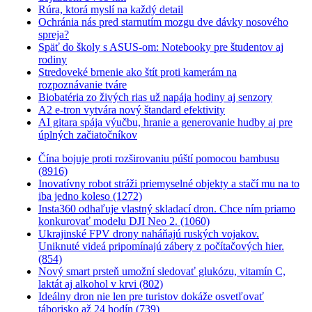
Rúra, ktorá myslí na každý detail
Ochránia nás pred starnutím mozgu dve dávky nosového
spreja?
Späť do školy s ASUS-om: Notebooky pre študentov aj
rodiny
Stredoveké brnenie ako štít proti kamerám na
rozpoznávanie tváre
Biobatéria zo živých rias už napája hodiny aj senzory
A2 e-tron vytvára nový štandard efektivity
AI gitara spája výučbu, hranie a generovanie hudby aj pre
úplných začiatočníkov
Čína bojuje proti rozširovaniu púští pomocou bambusu
(8916)
Inovatívny robot stráži priemyselné objekty a stačí mu na to
iba jedno koleso (1272)
Insta360 odhaľuje vlastný skladací dron. Chce ním priamo
konkurovať modelu DJI Neo 2. (1060)
Ukrajinské FPV drony naháňajú ruských vojakov.
Uniknuté videá pripomínajú zábery z počítačových hier.
(854)
Nový smart prsteň umožní sledovať glukózu, vitamín C,
laktát aj alkohol v krvi (802)
Ideálny dron nie len pre turistov dokáže osvetľovať
táborisko až 24 hodín (739)