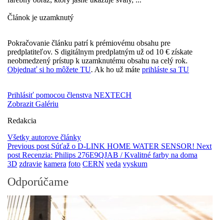
Článok je uzamknutý
Pokračovanie článku patrí k prémiovému obsahu pre
predplatiteľov. S digitálnym predplatným už od 10 € získate
neobmedzený prístup k uzamknutému obsahu na celý rok.
Objednať si ho môžete TU
. Ak ho už máte
prihláste sa TU
Prihlásiť pomocou členstva NEXTECH
Zobrazit Galériu
Redakcia
Všetky autorove články
Previous post
Súťaž o D-LINK HOME WATER SENSOR!
Next
post
Recenzia: Philips 276E9QJAB / Kvalitné farby na doma
3D
zdravie
kamera
foto
CERN
veda
vyskum
Odporúčame