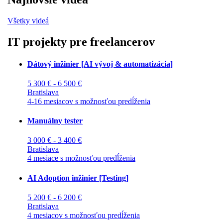
Všetky videá
IT projekty pre freelancerov
Dátový inžinier [AI vývoj & automatizácia]
5 300 € - 6 500 €
Bratislava
4-16 mesiacov s možnosťou predĺženia
Manuálny tester
3 000 € - 3 400 €
Bratislava
4 mesiace s možnosťou predĺženia
AI Adoption inžinier [Testing]
5 200 € - 6 200 €
Bratislava
4 mesiacov s možnosťou predĺženia