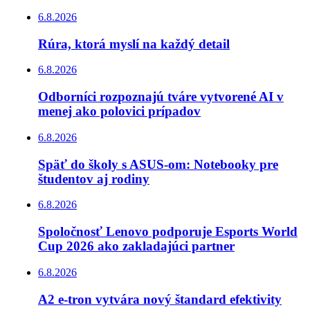
6.8.2026
Rúra, ktorá myslí na každý detail
6.8.2026
Odborníci rozpoznajú tváre vytvorené AI v
menej ako polovici prípadov
6.8.2026
Späť do školy s ASUS-om: Notebooky pre
študentov aj rodiny
6.8.2026
Spoločnosť Lenovo podporuje Esports World
Cup 2026 ako zakladajúci partner
6.8.2026
A2 e-tron vytvára nový štandard efektivity