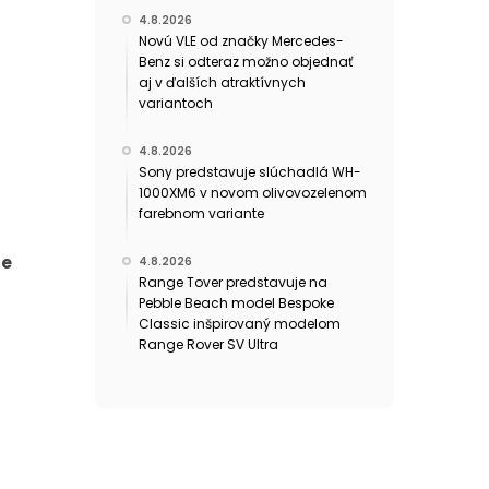
4.8.2026
Novú VLE od značky Mercedes-
Benz si odteraz možno objednať
aj v ďalších atraktívnych
variantoch
4.8.2026
Sony predstavuje slúchadlá WH-
1000XM6 v novom olivovozelenom
farebnom variante
je
4.8.2026
Range Tover predstavuje na
Pebble Beach model Bespoke
Classic inšpirovaný modelom
Range Rover SV Ultra