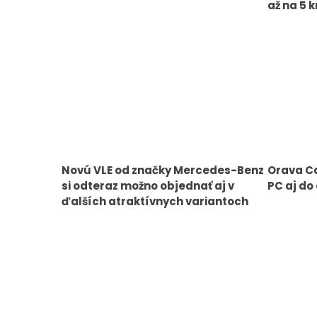
až na 5 
Novú VLE od značky Mercedes-Benz
Orava Ca
si odteraz možno objednať aj v
PC aj do
ďalších atraktívnych variantoch