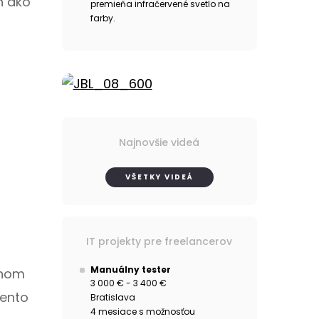
n ako
premieňa infračervené svetlo na
farby.
Najnovšie videá
VŠETKY VIDEÁ
IT projekty pre freelancerov
Manuálny tester
lnom
3 000 € - 3 400 €
Tento
Bratislava
4 mesiace s možnosťou