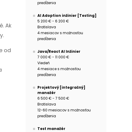
predĺženia
AI Adoption inžinier [Testing]
5 200 € - 6 200 €
é. Ak
Bratislava
4 mesiacov s možnosťou
y.
predĺženia
je od
Java/React AI Inžinier
7 000 € - 11 000 €
Viedeň
a
4 mesiace s možnosťou
predĺženia
Projektový [integračný]
manažér
6 500 € - 7 500 €
Bratislava
12-60 mesiacov s možnosťou
predĺženia
Test manažér