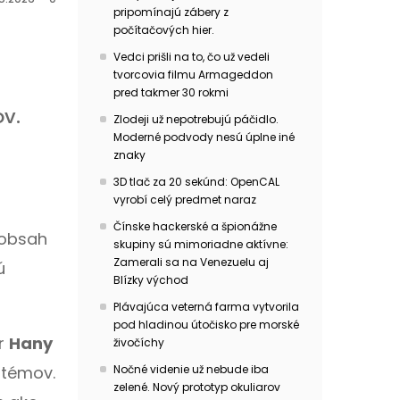
pripomínajú zábery z
počítačových hier.
Vedci prišli na to, čo už vedeli
tvorcovia filmu Armageddon
pred takmer 30 rokmi
v.
Zlodeji už nepotrebujú páčidlo.
Moderné podvody nesú úplne iné
znaky
3D tlač za 20 sekúnd: OpenCAL
vyrobí celý predmet naraz
Čínske hackerské a špionážne
 obsah
skupiny sú mimoriadne aktívne:
Zamerali sa na Venezuelu aj
ú
Blízky východ
Plávajúca veterná farma vytvorila
pod hladinou útočisko pre morské
or
Hany
živočíchy
stémov.
Nočné videnie už nebude iba
zelené. Nový prototyp okuliarov