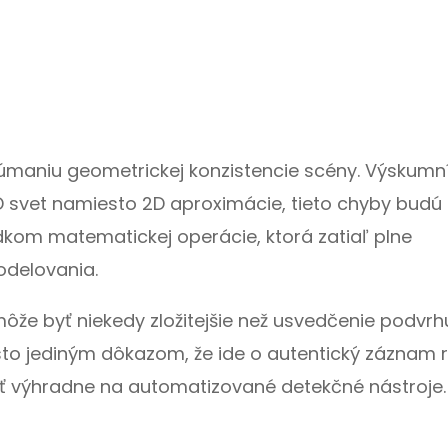
kúmaniu geometrickej konzistencie scény. Výskumní
D svet namiesto 2D aproximácie, tieto chyby budú
edkom matematickej operácie, ktorá zatiaľ plne
odelovania.
ôže byť niekedy zložitejšie než usvedčenie podvrh
o jediným dôkazom, že ide o autentický záznam re
hať výhradne na automatizované detekčné nástroje.