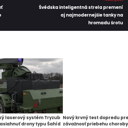
ať
Švédska inteligentná strela premení
o
aj najmodernejšie tanky na
hromadu šrotu
ký laserový systém Tryzub
Nový krvný test dopredu pr
asiahnuť drony typu Šahíd
závažnosť priebehu choroby