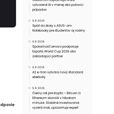
vytvorené AI v menej ako polovici
prípadov
6.8.2026
Späť do školy s ASUS-om:
Notebooky pre študentov aj rodiny
6.8.2026
Spoločnosť Lenovo podporuje
Esports World Cup 2026 ako
zakladajúci partner
6.8.2026
A2 e-tron vytvára nový štandard
efektivity
5.8.2026
Čierny rok pre krypto – Bitcoin či
Ethereum skončili v hlbokom
mínuse. Stabilné investovanie
edpovie
vyzerá inak, upozorňuje expert