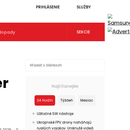
PRIHLÁSENIE
SLUŽBY
SEKCIE
 dopady
er
Najčítanejšie
u
24 Hodín
Týždeň
Mesiac
Užitočné SW nástroje
Ukrajinské FPV drony naháňajú
ruských vojakov. Uniknuté videá
.5.2026
0