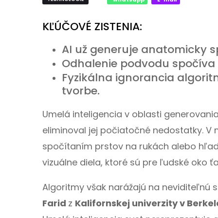
KĽÚČOVÉ ZISTENIA:
AI už generuje anatomicky sp
Odhalenie podvodu spočíva v
Fyzikálna ignorancia algorit
tvorbe.
Umelá inteligencia v oblasti generovani
eliminoval jej počiatočné nedostatky. V 
spočítaním prstov na rukách alebo hľad
vizuálne diela, ktoré sú pre ľudské oko 
Algoritmy však narážajú na neviditeľnú s
Farid
z
Kalifornskej univerzity v Berke