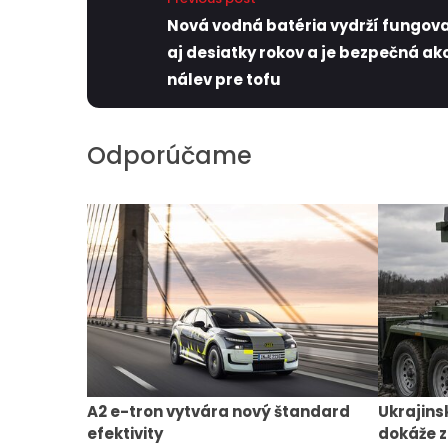
Nová vodná batéria vydrží fungov
aj desiatky rokov a je bezpečná ak
nálev pre tofu
Odporúčame
A2 e-tron vytvára nový štandard
Ukrajins
efektivity
dokáže z