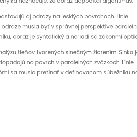
hýlka naznačuje, že obraz dopočítal algoritmus.
dstavujú aj odrazy na lesklých povrchoch. Línie
 odraze musia byť v správnej perspektíve paraleln
íku, obraz je syntetický a neriadi sa zákonmi optik
nalýzu tieňov tvorených slnečným žiarením. Slnko 
 dopadajú na povrch v paralelných zväzkoch. Línie
ňmi sa musia pretínať v definovanom súbežníku n