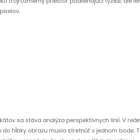
o trojrozmerný priestor podliehajúci fyzike, ale le
pixelov.
kátov sa stáva analýza perspektívnych línií. V reá
ce do hĺbky obrazu musia stretnúť v jednom bode. 