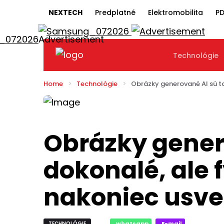
NEXTECH
Predplatné
Elektromobilita
PD
Technológie
Home
Technológie
Obrázky generované AI sú ta
Obrázky gener
dokonalé, ale 
nakoniec usve
TECHNOLÓGIE
whatsapp
E-mail