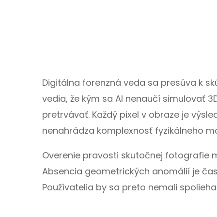
Digitálna forenzná veda sa presúva k s
vedia, že kým sa AI nenaučí simulovať 3
pretrvávať. Každý pixel v obraze je výsl
nenahrádza komplexnosť fyzikálneho m
Overenie pravosti skutočnej fotografie m
Absencia geometrických anomálií je čast
Používatelia by sa preto nemali spolie