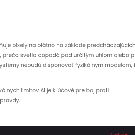
stňuje pixely na plátno na základe predchádzajúcic
u, prečo svetlo dopadá pod určitým uhlom alebo 
o systémy nebudú disponovať fyzikálnym modelom, 
álnych limitov AI je kľúčové pre boj proti
 pravdy.
Next post