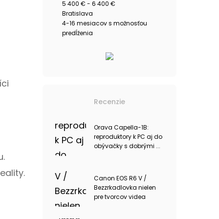
5 400 € - 6 400 €
Bratislava
4-16 mesiacov s možnosťou
predĺženia
ci
Recenzie
Orava Capella-1B:
reproduktory k PC aj do
obývačky s dobrými ...
u.
ality.
Canon EOS R6 V /
Bezzrkadlovka nielen
pre tvorcov videa