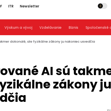
F
ITR
Newsletter
Výskum a vývoj
Vzdelávanie
Biznis
Spoločenské
kmer dokonalé, ale fyzikálne zákony ju nakoniec usvedčia
ované AI sú takm
fyzikálne zákony j
dčia
12