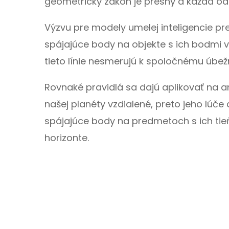
geometrický zákon je presný a každá odc
Výzvu pre modely umelej inteligencie pre
spájajúce body na objekte s ich bodmi v
tieto línie nesmerujú k spoločnému úbežn
Rovnaké pravidlá sa dajú aplikovať na a
našej planéty vzdialené, preto jeho lúče
spájajúce body na predmetoch s ich tie
horizonte.