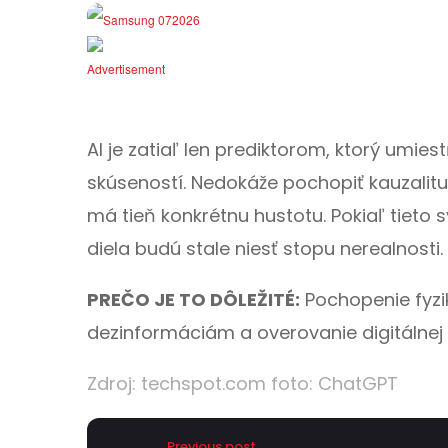
AI je zatiaľ len prediktorom, ktorý umie
skúseností. Nedokáže pochopiť kauzalit
má tieň konkrétnu hustotu. Pokiaľ tiet
diela budú stale niesť stopu nerealnosti.
PREČO JE TO DÔLEŽITÉ:
Pochopenie fyzik
dezinformáciám a overovanie digitálnej
Zdroj:
techspot.com
foto: ChatGPT
Previous post