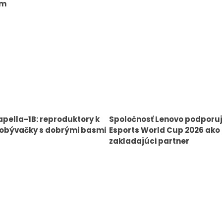
km
pella-1B: reproduktory k
Spoločnosť Lenovo podporu
 obývačky s dobrými basmi
Esports World Cup 2026 ako
zakladajúci partner