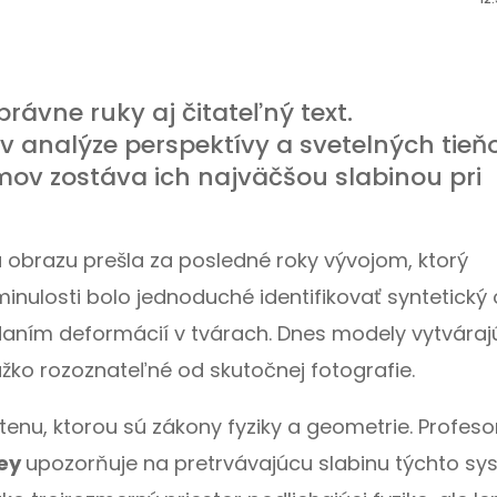
rávne ruky aj čitateľný text.
 analýze perspektívy a svetelných tieňo
mov zostáva ich najväčšou slabinou pri
a obrazu prešla za posledné roky vývojom, ktorý
minulosti bolo jednoduché identifikovať syntetický
aním deformácií v tvárach. Dnes modely vytváraj
ťažko rozoznateľné od skutočnej fotografie.
tenu, ktorou sú zákony fyziky a geometrie. Profes
ley
upozorňuje na pretrvávajúcu slabinu týchto sy