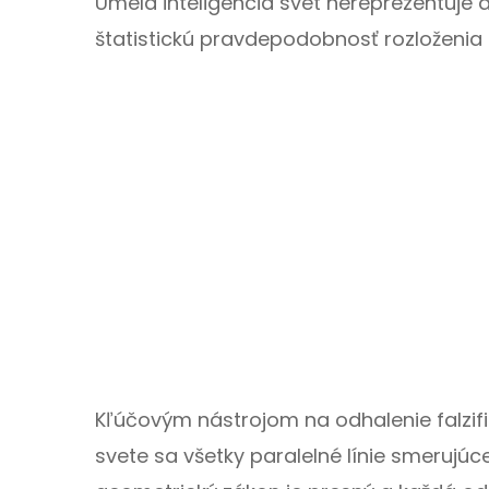
Umelá inteligencia svet nereprezentuje ak
štatistickú pravdepodobnosť rozloženia 
Kľúčovým nástrojom na odhalenie falzifi
svete sa všetky paralelné línie smerujú