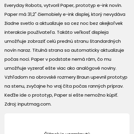
Everyday Robots, vytvoril Paper, prototyp e-ink novín.
Paper má 31,2" čiernobiely e-ink displej, ktorý nevydáva
žiadne svetlo a aktualizuje sa cez noc bez akejkoľvek
interakcie používateľa. Takáto veľkosť displeja
umožňuje zobraziť celú prednú stranu štandardných
novín naraz. Titulná strana sa automaticky aktualizuje
počas noci. Paper v podstate nemá rám, čo mu
umožňuje vyzerať ešte viac ako analógové noviny.
Vzhľadom na obrovské rozmery Braun upevnil prototyp
na stenu, zvyčajne ho vraj číta počas ranných príprav.
Keďže ide o prototyp, Paper si ešte nemožno kúpiť.
Zdroj: inputmag.com.