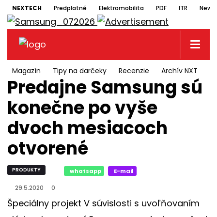
NEXTECH
Predplatné
Elektromobilita
PDF
ITR
Newsl
Magazín
Tipy na darčeky
Recenzie
Archív NXT
N
Predajne Samsung sú
konečne po vyše
dvoch mesiacoch
otvorené
PRODUKTY
whatsapp
E-mail
29.5.2020
0
Špeciálny projekt V súvislosti s uvoľňovaním