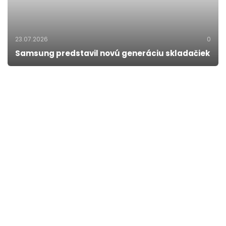
23.07.2026
0
Samsung predstavil novú generáciu skladačiek
22.07.2026
0
Samsung pripravuje na Tyršáku veľkolepú
drone show a produktový launch