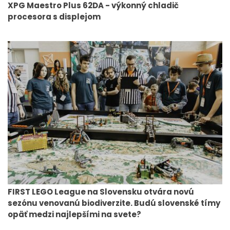
XPG Maestro Plus 62DA - výkonný chladič
procesora s displejom
FIRST LEGO League na Slovensku otvára novú
sezónu venovanú biodiverzite. Budú slovenské tímy
opäť medzi najlepšími na svete?