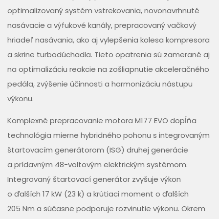
optimalizovaný systém vstrekovania, novonavrhnuté
nasávacie a výfukové kanály, prepracovaný vačkový
hriadeľ nasávania, ako aj vylepšenia kolesa kompresora
a skrine turbodúchadla. Tieto opatrenia sú zamerané aj
na optimalizáciu reakcie na zošliapnutie akceleračného
pedála, zvýšenie účinnosti a harmonizáciu nástupu
výkonu.
Komplexné prepracovanie motora M177 EVO dopĺňa
technológia mierne hybridného pohonu s integrovaným
štartovacím generátorom (ISG) druhej generácie
a prídavným 48-voltovým elektrickým systémom.
Integrovaný štartovací generátor zvyšuje výkon
o ďalších 17 kW (23 k) a krútiaci moment o ďalších
205 Nm a súčasne podporuje rozvinutie výkonu. Okrem