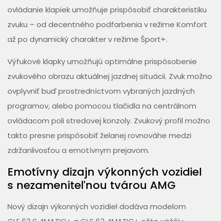
ovládanie klapiek umožňuje prispôsobiť charakteristiku
zvuku – od decentného podfarbenia v režime Komfort
až po dynamický charakter v režime Šport+.
Výfukové klapky umožňujú optimálne prispôsobenie
zvukového obrazu aktuálnej jazdnej situácii. Zvuk možno
ovplyvniť buď prostredníctvom vybraných jazdných
programov, alebo pomocou tlačidla na centrálnom
ovládacom poli stredovej konzoly. Zvukový profil možno
takto presne prispôsobiť želanej rovnováhe medzi
zdržanlivosťou a emotívnym prejavom.
Emotívny dizajn výkonných vozidiel
s nezameniteľnou tvárou AMG
Nový dizajn výkonných vozidiel dodáva modelom