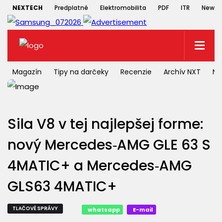
NEXTECH
Predplatné
Elektromobilita
PDF
ITR
Newsle
Magazín
Tipy na darčeky
Recenzie
Archív NXT
NX
Sila V8 v tej najlepšej forme:
nový Mercedes‑AMG GLE 63 S
4MATIC+ a Mercedes‑AMG
GLS63 4MATIC+
TLAČOVÉ SPRÁVY
whatsapp
E-mail