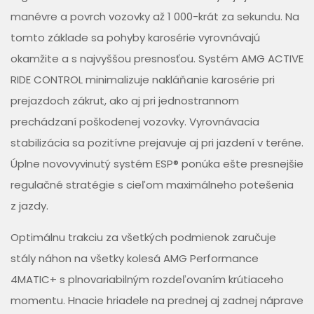
manévre a povrch vozovky až 1 000-krát za sekundu. Na
tomto základe sa pohyby karosérie vyrovnávajú
okamžite a s najvyššou presnosťou. Systém AMG ACTIVE
RIDE CONTROL minimalizuje nakláňanie karosérie pri
prejazdoch zákrut, ako aj pri jednostrannom
prechádzaní poškodenej vozovky. Vyrovnávacia
stabilizácia sa pozitívne prejavuje aj pri jazdení v teréne.
Úplne novovyvinutý systém ESP® ponúka ešte presnejšie
regulačné stratégie s cieľom maximálneho potešenia
z jazdy.
Optimálnu trakciu za všetkých podmienok zaručuje
stály náhon na všetky kolesá AMG Performance
4MATIC+ s plnovariabilným rozdeľovaním krútiaceho
momentu. Hnacie hriadele na prednej aj zadnej náprave