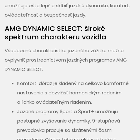
umožňuje ešte lepšie skĺbiť jazdnú dynamiku, komfort,
ovládateľnosť a bezpečnosť jazdy.
AMG DYNAMIC SELECT: široké
spektrum charakteru vozidla
Všeobecnú charakteristiku jazdného zážitku možno
ovplyvniť prostredníctvom jazdných programov AMG
DYNAMIC SELECT.
Komfort: dôraz je kladený na celkovo komfortné
nastavenie s obzvlášť harmonickým radením
a ľahko ovládateľným riadením.
Jazdné programy Šport a Šport+ umožňujú
postupné zvyšovanie dynamiky. 9-stupňová
prevodovka pracuje so skrátenými časmi
preradenia. Okrem toho sa aktivuje funkcia