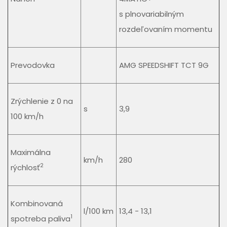
s plnovariabilným
rozdeľovaním momentu
Prevodovka
AMG SPEEDSHIFT TCT 9G
Zrýchlenie z 0 na
s
3,9
100 km/h
Maximálna
km/h
280
2
rýchlosť
Kombinovaná
l/100 km
13,4 - 13,1
1
spotreba paliva