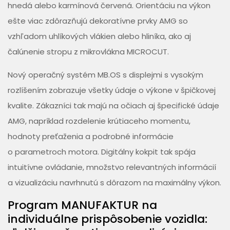
hnedá alebo karmínová červená. Orientáciu na výkon
ešte viac zdôrazňujú dekoratívne prvky AMG so
vzhľadom uhlíkových vlákien alebo hliníka, ako aj
čalúnenie stropu z mikrovlákna MICROCUT.
Nový operačný systém MB.OS s displejmi s vysokým
rozlíšením zobrazuje všetky údaje o výkone v špičkovej
kvalite. Zákazníci tak majú na očiach aj špecifické údaje
AMG, napríklad rozdelenie krútiaceho momentu,
hodnoty preťaženia a podrobné informácie
o parametroch motora. Digitálny kokpit tak spája
intuitívne ovládanie, množstvo relevantných informácií
a vizualizáciu navrhnutú s dôrazom na maximálny výkon.
Program MANUFAKTUR na
individuálne prispôsobenie vozidla: