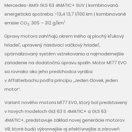
Mercedes-AMG GLS 63 4MATIC+ SUV | kombinovaná
energetická spotreba: -13,4 13,7 l/100 km | kombinované
1
emisie CO
: 305 – 312 g/km
2
Úpravy motora zahŕňajú okrem iného aj plochý kľukový
hriadeľ, upravený nasávací vačkový hriadeľ,
optimalizovaný systém vstrekovania a najmodernejšie
zariadenie na dodatočnú úpravu spalín. Motor M177 EVO
sa rovnako ako jeho predchodca vyrába
v Affalterbachu podľa princípu „Jeden človek, jeden
motor“.
Variant nového motora M177 EVO, ktorý bol predstavený
v nových modeloch GLE 63 S 4MATIC+ a GLS 63
4MATIC+, predstavuje základ novej generácie motorov
V8, ktoré budú výkonnejšie aj efektívnejšie a zároveň