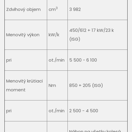
3
Zdvihový objem
cm
3 982
450/612 + 17 kW/23 k
Menovitý výkon
kW/k
(ISG)
pri
ot./min
5 500 - 6 100
Menovitý krútiaci
Nm
850 + 205 (ISG)
moment
pri
ot./min
2 500 - 4 500
Náhon na všetky kolesá