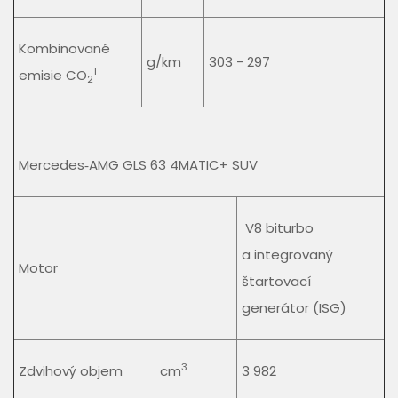
Kombinované
g/km
303 - 297
1
emisie CO
2
Mercedes‑AMG GLS 63 4MATIC+ SUV
V8 biturbo
a integrovaný
Motor
štartovací
generátor (ISG)
3
Zdvihový objem
cm
3 982