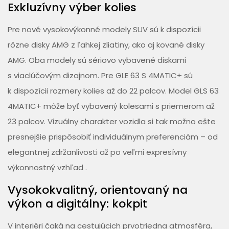
Exkluzívny výber kolies
Pre nové vysokovýkonné modely SUV sú k dispozícii
rôzne disky AMG z ľahkej zliatiny, ako aj kované disky
AMG. Oba modely sú sériovo vybavené diskami
s viaclúčovým dizajnom. Pre GLE 63 S 4MATIC+ sú
k dispozícii rozmery kolies až do 22 palcov. Model GLS 63
4MATIC+ môže byť vybavený kolesami s priemerom až
23 palcov. Vizuálny charakter vozidla si tak možno ešte
presnejšie prispôsobiť individuálnym preferenciám – od
elegantnej zdržanlivosti až po veľmi expresívny
výkonnostný vzhľad .
Vysokokvalitný, orientovaný na
výkon a digitálny: kokpit
V interiéri čaká na cestujúcich prvotriedna atmosféra,