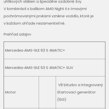
uhlíkových vlákien a špeciálne ozdobné švy.
V kombinácii s balíkom AMG Night II s tmavými
pochrómovanými prvkami vznikne vozidlo, ktoré je
v každom ohľade nezameniteľné.
Prehľad údajov
Mercedes‑AMG GLE 63 S 4MATIC+
Mercedes‑AMG GLE 63 S 4MATIC+ SUV
V8 biturbo a integrovaný
Motor
štartovací generátor
(ISG)