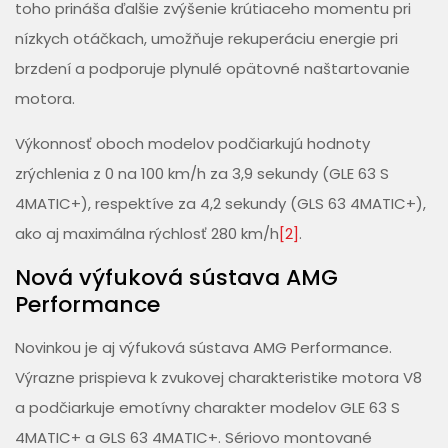
toho prináša ďalšie zvýšenie krútiaceho momentu pri
nízkych otáčkach, umožňuje rekuperáciu energie pri
brzdení a podporuje plynulé opätovné naštartovanie
motora.
Výkonnosť oboch modelov podčiarkujú hodnoty
zrýchlenia z 0 na 100 km/h za 3,9 sekundy (GLE 63 S
4MATIC+), respektíve za 4,2 sekundy (GLS 63 4MATIC+),
ako aj maximálna rýchlosť 280 km/h
[2]
.
Nová výfuková sústava AMG
Performance
Novinkou je aj výfuková sústava AMG Performance.
Výrazne prispieva k zvukovej charakteristike motora V8
a podčiarkuje emotívny charakter modelov GLE 63 S
4MATIC+ a GLS 63 4MATIC+. Sériovo montované