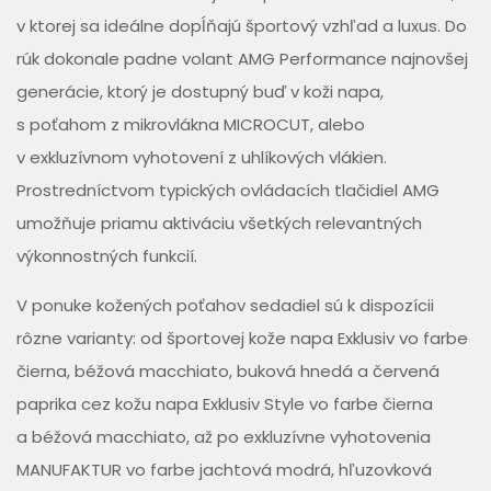
v ktorej sa ideálne dopĺňajú športový vzhľad a luxus. Do
rúk dokonale padne volant AMG Performance najnovšej
generácie, ktorý je dostupný buď v koži napa,
s poťahom z mikrovlákna MICROCUT, alebo
v exkluzívnom vyhotovení z uhlíkových vlákien.
Prostredníctvom typických ovládacích tlačidiel AMG
umožňuje priamu aktiváciu všetkých relevantných
výkonnostných funkcií.
V ponuke kožených poťahov sedadiel sú k dispozícii
rôzne varianty: od športovej kože napa Exklusiv vo farbe
čierna, béžová macchiato, buková hnedá a červená
paprika cez kožu napa Exklusiv Style vo farbe čierna
a béžová macchiato, až po exkluzívne vyhotovenia
MANUFAKTUR vo farbe jachtová modrá, hľuzovková