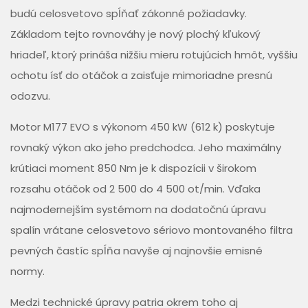
budú celosvetovo spĺňať zákonné požiadavky.
Základom tejto rovnováhy je nový plochý kľukový
hriadeľ, ktorý prináša nižšiu mieru rotujúcich hmôt, vyššiu
ochotu ísť do otáčok a zaisťuje mimoriadne presnú
odozvu.
Motor M177 EVO s výkonom 450 kW (612 k) poskytuje
rovnaký výkon ako jeho predchodca. Jeho maximálny
krútiaci moment 850 Nm je k dispozícii v širokom
rozsahu otáčok od 2 500 do 4 500 ot/min. Vďaka
najmodernejším systémom na dodatočnú úpravu
spalín vrátane celosvetovo sériovo montovaného filtra
pevných častíc spĺňa navyše aj najnovšie emisné
normy.
Medzi technické úpravy patria okrem toho aj