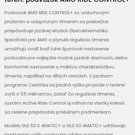
Podvozok AMG RIDE CONTROL+ so vzduchovým
pružením a adaptívnym tlmením sa priebežne
prispôsobuje jazdnej situácii. Elastokinematika
špecifická pre AMG a plynulá regulácia tlmenia
umožňujú zvoliť buď tuhé športové nastavenie
podvozka pre najlepšie možné jazdné vlastnosti, alebo
komfortné nastavenie s mäkšou charakteristikou
tlmenia, napríklad na dlhých cestách. V jazdnom
programe Cestička sa jazdná výška pri jazde v teréne
zvýši o 55 milimetrov, zatiaľ čo regulácia tlmenia,
systém Active Ride Control aj náhon na všetky kolesá
sa cielene prispôsobia príslušným podmienkam.
Modely GLE 63 S 4MATIC+ a GLS 63 4MATIC+ udržiavajú
konštantnú výšku podvozka vďaka automatickej