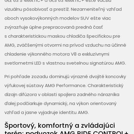
GLE 63 S 4MATIC+ a GLS 63 4MATIC+ ešte väčšiu
vizuálnu pôsobivosť a prestíž. Nezameniteľný vzhľad
oboch vysokovýkonných modelov SUV ešte viac
zvýrazňuje úplne prepracovaná predná časť
s charakteristickou maskou chladiča špecifickou pre
AMG, zväčšenými otvormi na prívod vzduchu na účinné
chladenie výkonného motora V8 a exkluzívnymi
svetlometmi LED s vlastnou svetelnou signatúrou AMG.
Pri pohľade zozadu dominujú výrazné dvojité koncovky
výfukovej sústavy AMG Performance. Charakteristický
dizajn difúzora v oblasti spojlera zadného nárazníka
ďalej podčiarkuje dynamický, na výkon orientovaný
vzhľad a jasne vyjadruje identitu AMG.
Športový, komfortný a zvládajúci
terén: podvozok AMG RIDE CONTROL+