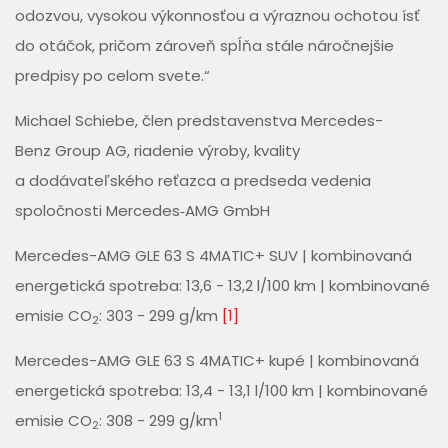
odozvou, vysokou výkonnosťou a výraznou ochotou ísť
do otáčok, pričom zároveň spĺňa stále náročnejšie
predpisy po celom svete.“
Michael Schiebe, člen predstavenstva Mercedes-
Benz Group AG, riadenie výroby, kvality
a dodávateľského reťazca a predseda vedenia
spoločnosti Mercedes‑AMG GmbH
Mercedes-AMG GLE 63 S 4MATIC+ SUV | kombinovaná
energetická spotreba: 13,6 - 13,2 l/100 km | kombinované
emisie CO
: 303 - 299 g/km
[1]
2
Mercedes-AMG GLE 63 S 4MATIC+ kupé | kombinovaná
energetická spotreba: 13,4 - 13,1 l/100 km | kombinované
1
emisie CO
: 308 - 299 g/km
2