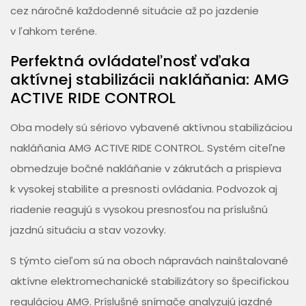
cez náročné každodenné situácie až po jazdenie
v ľahkom teréne.
Perfektná ovládateľnosť vďaka
aktívnej stabilizácii nakláňania: AMG
ACTIVE RIDE CONTROL
Oba modely sú sériovo vybavené aktívnou stabilizáciou
nakláňania AMG ACTIVE RIDE CONTROL. Systém citeľne
obmedzuje bočné nakláňanie v zákrutách a prispieva
k vysokej stabilite a presnosti ovládania. Podvozok aj
riadenie reagujú s vysokou presnosťou na príslušnú
jazdnú situáciu a stav vozovky.
S týmto cieľom sú na oboch nápravách nainštalované
aktívne elektromechanické stabilizátory so špecifickou
reguláciou AMG. Príslušné snímače analyzujú jazdné