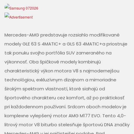
Mercedes-AMG predstavuje rozsiahlo modifikované
modely GLE 63 S 4MATIC+ a GLS 63 4MATIC+a priostruje
tak ponuku svojho portfólia SUV zameraného na
výkonnosť. Oba špičkové modely kombinujú
charakteristický výkon motora V8 s najmodernejšou
technológiou, exkluzívnym dizajnom a mimoriadne
širokým spektrom vlastností, ktoré siahajú od
športového charakteru cez komfort, až po praktickosť
pri každodennom používaní. Srdcom oboch modelov je
komplexne vylepšený motor AMG M177 EVO. Tento 4,0-
litrový motor V8 biturbo stelesňuje športovú DNA značky
Mercedes-AMG v jej najčistejšej podobe. Rad