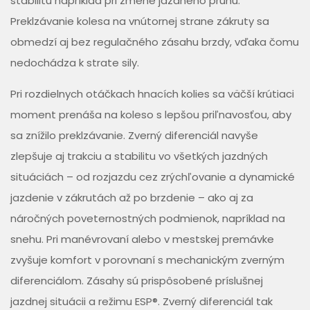
stabilitu napríklad pri zmene jazdného pruhu.
Preklzávanie kolesa na vnútornej strane zákruty sa
obmedzí aj bez regulačného zásahu brzdy, vďaka čomu
nedochádza k strate sily.
Pri rozdielnych otáčkach hnacích kolies sa väčší krútiaci
moment prenáša na koleso s lepšou priľnavosťou, aby
sa znížilo preklzávanie. Zverný diferenciál navyše
zlepšuje aj trakciu a stabilitu vo všetkých jazdných
situáciách – od rozjazdu cez zrýchľovanie a dynamické
jazdenie v zákrutách až po brzdenie – ako aj za
náročných poveternostných podmienok, napríklad na
snehu. Pri manévrovaní alebo v mestskej premávke
zvyšuje komfort v porovnaní s mechanickým zverným
diferenciálom. Zásahy sú prispôsobené príslušnej
jazdnej situácii a režimu ESP®. Zverný diferenciál tak