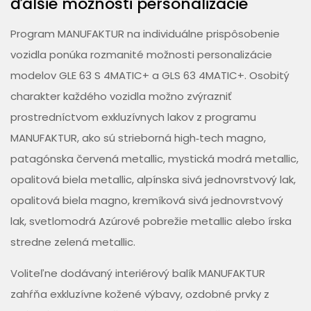
ďalšie možnosti personalizácie
Program MANUFAKTUR na individuálne prispôsobenie
vozidla ponúka rozmanité možnosti personalizácie
modelov GLE 63 S 4MATIC+ a GLS 63 4MATIC+. Osobitý
charakter každého vozidla možno zvýrazniť
prostredníctvom exkluzívnych lakov z programu
MANUFAKTUR, ako sú strieborná high‑tech magno,
patagónska červená metallic, mystická modrá metallic,
opalitová biela metallic, alpínska sivá jednovrstvový lak,
opalitová biela magno, kremíková sivá jednovrstvový
lak, svetlomodrá Azúrové pobrežie metallic alebo írska
stredne zelená metallic.
Voliteľne dodávaný interiérový balík MANUFAKTUR
zahŕňa exkluzívne kožené výbavy, ozdobné prvky z