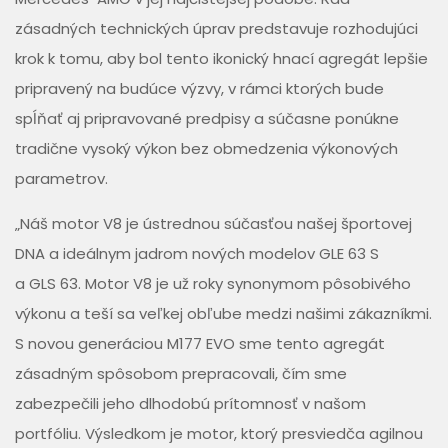
zásadných technických úprav predstavuje rozhodujúci
krok k tomu, aby bol tento ikonický hnací agregát lepšie
pripravený na budúce výzvy, v rámci ktorých bude
spĺňať aj pripravované predpisy a súčasne ponúkne
tradične vysoký výkon bez obmedzenia výkonových
parametrov.
„Náš motor V8 je ústrednou súčasťou našej športovej
DNA a ideálnym jadrom nových modelov GLE 63 S
a GLS 63. Motor V8 je už roky synonymom pôsobivého
výkonu a teší sa veľkej obľube medzi našimi zákazníkmi.
S novou generáciou M177 EVO sme tento agregát
zásadným spôsobom prepracovali, čím sme
zabezpečili jeho dlhodobú prítomnosť v našom
portfóliu. Výsledkom je motor, ktorý presviedča agilnou