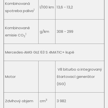
Kombinovaná
l/100 km
13,6 - 13,2
1
spotreba paliva
Kombinované
g/km
308 - 299
1
emisie CO
2
Mercedes‑AMG GLE 63 S 4MATIC+ kupé
V8 biturbo a integrovaný
Motor
štartovací generátor
(ISG)
3
Zdvihový objem
cm
3 982