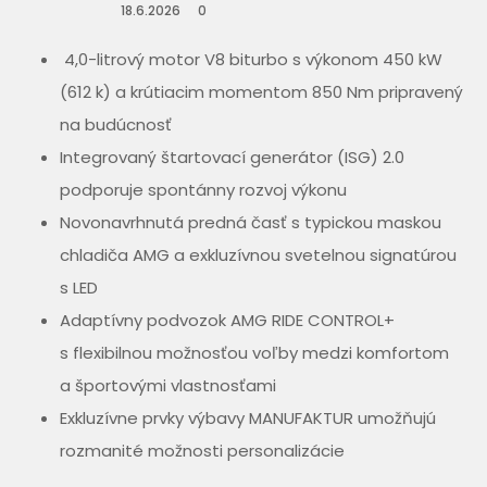
18.6.2026
0
4,0-litrový motor V8 biturbo s výkonom 450 kW
(612 k) a krútiacim momentom 850 Nm pripravený
na budúcnosť
Integrovaný štartovací generátor (ISG) 2.0
podporuje spontánny rozvoj výkonu
Novonavrhnutá predná časť s typickou maskou
chladiča AMG a exkluzívnou svetelnou signatúrou
s LED
Adaptívny podvozok AMG RIDE CONTROL+
s flexibilnou možnosťou voľby medzi komfortom
a športovými vlastnosťami
Exkluzívne prvky výbavy MANUFAKTUR umožňujú
rozmanité možnosti personalizácie