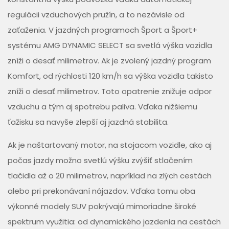
regulácii vzduchových pružín, a to nezávisle od
zaťaženia. V jazdných programoch Šport a Šport+
systému AMG DYNAMIC SELECT sa svetlá výška vozidla
zníži o desať milimetrov. Ak je zvolený jazdný program
Komfort, od rýchlosti 120 km/h sa výška vozidla takisto
zníži o desať milimetrov. Toto opatrenie znižuje odpor
vzduchu a tým aj spotrebu paliva. Vďaka nižšiemu
ťažisku sa navyše zlepší aj jazdná stabilita.
Ak je naštartovaný motor, na stojacom vozidle, ako aj
počas jazdy možno svetlú výšku zvýšiť stlačením
tlačidla až o 20 milimetrov, napríklad na zlých cestách
alebo pri prekonávaní nájazdov. Vďaka tomu oba
výkonné modely SUV pokrývajú mimoriadne široké
spektrum využitia: od dynamického jazdenia na cestách