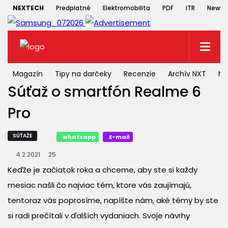
NEXTECH
Predplatné
Elektromobilita
PDF
ITR
Newsle
Magazín
Tipy na darčeky
Recenzie
Archív NXT
NX
Súťaž o smartfón Realme 6
Pro
SÚŤAŽE
whatsapp
E-mail
4.2.2021
25
Keďže je začiatok roka a chceme, aby ste si každy
mesiac našli čo najviac tém, ktore vás zaujímajú,
tentoraz vás poprosíme, napíšte nám, aké témy by ste
si radi prečítali v ďalších vydaniach. Svoje návrhy