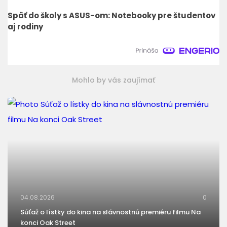
Späť do školy s ASUS-om: Notebooky pre študentov
aj rodiny
Mohlo by vás zaujímať
04.08.2026
0
Súťaž o lístky do kina na slávnostnú premiéru filmu Na
konci Oak Street