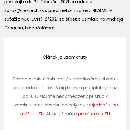
posielajte do 22. februára 2021 na adresu
sutaz@nextech.sk s predmetom správy: REALME. V
súťaži z NEXTECH 1-2/2021 sa šťastie usmialo na Andreja
Greguša, blahoželáme!
Článok je uzamknutý
Pokračovanie článku patrí k prémiovému obsahu
pre predplatiteľov. S digitálnym predplatným už
od 10 € získate neobmedzený prístup k
uzamknutému obsahu na celý rok.
Objednať si ho
môžete TU
. Ak ho už máte
prihláste sa TU