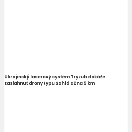
Ukrajinský laserový systém Tryzub dokáže
zasiahnuť drony typu Šahíd až na 5 km