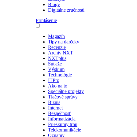
Blogy
Digitálne zručnosti
Prihlásenie
Magazín
Tipy na darčeky
Recenzie
Archív NXT
NXTplus
Súťaže
Výskum
Technológie
ITPro
Ako na to
Špeciálne projekty
Tlačové správy
Biznis
Internet
Bezpečnosť
Informatizácia
Prieskumy trhu
Telekomunikácie
Oznamy