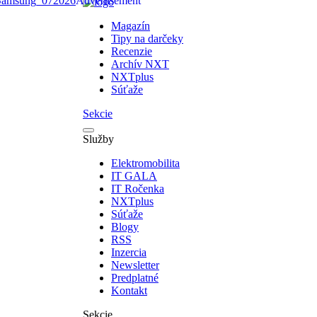
Magazín
Tipy na darčeky
Recenzie
Archív NXT
NXTplus
Súťaže
Sekcie
Služby
Elektromobilita
IT GALA
IT Ročenka
NXTplus
Súťaže
Blogy
RSS
Inzercia
Newsletter
Predplatné
Kontakt
Sekcie