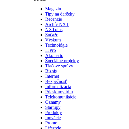
Magazín
Tipy na darčeky
Recenzie
Archív NXT
NXTplus
Súťaže
Výskum
Technológie
ITPro
Ako na to
Špeciálne projekty
Tlačové správy
Biznis
Internet
Bezpečnosť
Informatizácia
Prieskumy trhu
Telekomunikácie
Oznamy
Startupy
Produkty
Inovácie
Promo
Lifestyle