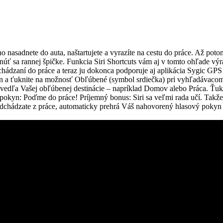
 nasadnete do auta, naštartujete a vyrazíte na cestu do práce. Až poto
núť sa rannej špičke. Funkcia Siri Shortcuts vám aj v tomto ohľade vý
ádzaní do práce a teraz ju dokonca podporuje aj aplikácia Sygic GPS
on a ťuknite na možnosť Obľúbené (symbol srdiečka) pri vyhľadávaco
eď vedľa Vašej obľúbenej destinácie – napríklad Domov alebo Práca. Ťuk
 pokyn: Poďme do práce! Príjemný bonus: Siri sa veľmi rada učí. Takž
odchádzate z práce, automaticky prehrá Váš nahovorený hlasový pokyn