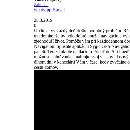
Zdieľať
whatsapp
E-mail
28.3.2019
0
Určite aj vy každý deň riešite podobný problém. Ráno
uvedomíte, že by bolo dobré použiť navigáciu a vyh
zjednoduší život. Pomôže vám pri každodennom doch
Navigation. Spustite aplikáciu Sygic GPS Navigati
paneli. Teraz ťuknite na tlačidlo Pridať do Siri hn
možnosť nahrávania a nahrajte svoj vlastný hlasový
dlhom dni v kancelárii Vám v čase, kedy zvyčajne 
cestu domov.