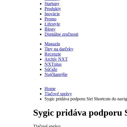
Startupy
Produkty
Inovácie
Promo
Lifestyle
Blogy
Digitálne zručnosti
Magazín
Tipy na darčeky
Recenzie
Archív NXT
NXTplus
Súťaže
Najčítanejšie
Home
Tlačové správy
Sygic pridáva podporu Siri Shortcuts do navi
Sygic pridáva podporu S
Tlačové správy