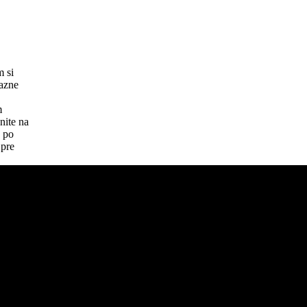
m si
razne
m
nite na
e po
 pre