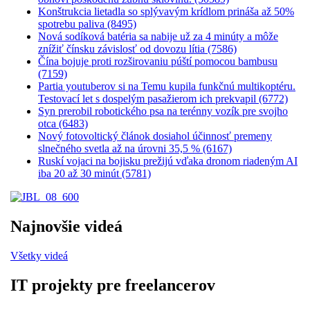
Konštrukcia lietadla so splývavým krídlom prináša až 50%
spotrebu paliva (8495)
Nová sodíková batéria sa nabije už za 4 minúty a môže
znížiť čínsku závislosť od dovozu lítia (7586)
Čína bojuje proti rozširovaniu púští pomocou bambusu
(7159)
Partia youtuberov si na Temu kupila funkčnú multikoptéru.
Testovací let s dospelým pasažierom ich prekvapil (6772)
Syn prerobil robotického psa na terénny vozík pre svojho
otca (6483)
Nový fotovoltický článok dosiahol účinnosť premeny
slnečného svetla až na úrovni 35,5 % (6167)
Ruskí vojaci na bojisku prežijú vďaka dronom riadeným AI
iba 20 až 30 minút (5781)
Najnovšie videá
Všetky videá
IT projekty pre freelancerov