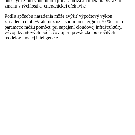
dnešným 2 nm štandardom prináša nová architektúra výraznú
zmenu v rýchlosti aj energetickej efektivite.
Podľa spôsobu nasadenia môže zvýšiť výpočtový výkon
zariadenia o 50 %, alebo znížiť spotrebu energie o 70 %. Tieto
parametre môžu pomôcť pri napájaní cloudovej infraštruktúry,
vývoji kvantových počítačov aj pri prevádzke pokročilých
modelov umelej inteligencie.