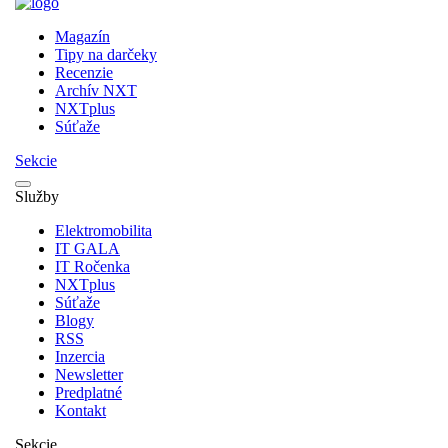
Magazín
Tipy na darčeky
Recenzie
Archív NXT
NXTplus
Súťaže
Sekcie
Služby
Elektromobilita
IT GALA
IT Ročenka
NXTplus
Súťaže
Blogy
RSS
Inzercia
Newsletter
Predplatné
Kontakt
Sekcie