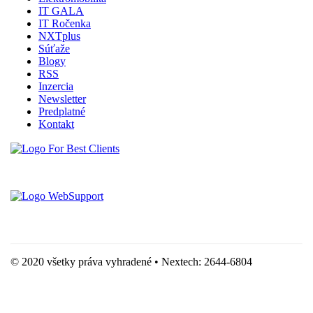
IT GALA
IT Ročenka
NXTplus
Súťaže
Blogy
RSS
Inzercia
Newsletter
Predplatné
Kontakt
Vytvorené spoločnosťou For Best Clients, s.r.o.
Hostingove služby poskytuje spoločnosť WebSupport, s.r.o.
© 2020 všetky práva vyhradené • Nextech: 2644-6804