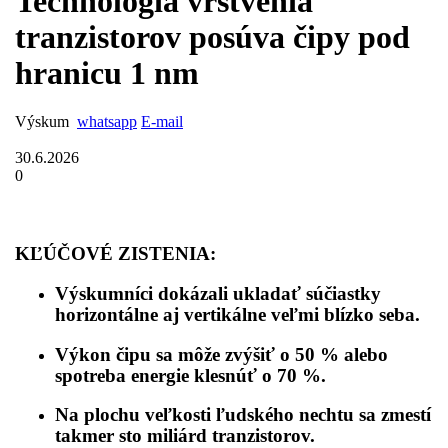
Technológia vrstvenia
tranzistorov posúva čipy pod
hranicu 1 nm
Výskum
whatsapp
E-mail
30.6.2026
0
KĽÚČOVÉ ZISTENIA:
Výskumníci dokázali ukladať súčiastky
horizontálne aj vertikálne veľmi blízko seba.
Výkon čipu sa môže zvýšiť o 50 % alebo
spotreba energie klesnúť o 70 %.
Na plochu veľkosti ľudského nechtu sa zmestí
takmer sto miliárd tranzistorov.