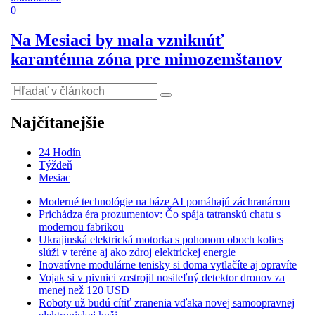
0
Na Mesiaci by mala vzniknúť
karanténna zóna pre mimozemštanov
Najčítanejšie
24 Hodín
Týždeň
Mesiac
Moderné technológie na báze AI pomáhajú záchranárom
Prichádza éra prozumentov: Čo spája tatranskú chatu s
modernou fabrikou
Ukrajinská elektrická motorka s pohonom oboch kolies
slúži v teréne aj ako zdroj elektrickej energie
Inovatívne modulárne tenisky si doma vytlačíte aj opravíte
Vojak si v pivnici zostrojil nositeľný detektor dronov za
menej než 120 USD
Roboty už budú cítiť zranenia vďaka novej samoopravnej