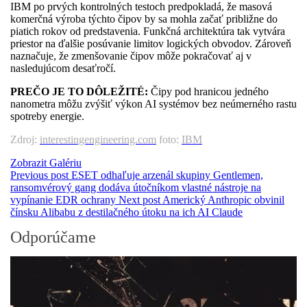
IBM po prvých kontrolných testoch predpokladá, že masová
komerčná výroba týchto čipov by sa mohla začať približne do
piatich rokov od predstavenia. Funkčná architektúra tak vytvára
priestor na ďalšie posúvanie limitov logických obvodov. Zároveň
naznačuje, že zmenšovanie čipov môže pokračovať aj v
nasledujúcom desaťročí.
PREČO JE TO DÔLEŽITÉ:
Čipy pod hranicou jedného
nanometra môžu zvýšiť výkon AI systémov bez neúmerného rastu
spotreby energie.
Zdroj:
interestingengineering.com
foto:
IBM
Zobrazit Galériu
Previous post
ESET odhaľuje arzenál skupiny Gentlemen,
ransomvérový gang dodáva útočníkom vlastné nástroje na
vypínanie EDR ochrany
Next post
Americký Anthropic obvinil
čínsku Alibabu z destilačného útoku na ich AI Claude
Odporúčame