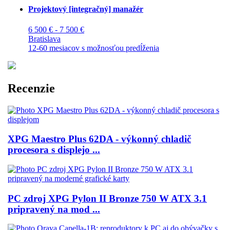
Projektový [integračný] manažér
6 500 € - 7 500 €
Bratislava
12-60 mesiacov s možnosťou predĺženia
Recenzie
XPG Maestro Plus 62DA - výkonný chladič
procesora s displejo ...
PC zdroj XPG Pylon II Bronze 750 W ATX 3.1
pripravený na mod ...