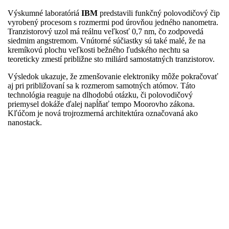
Výskumné laboratóriá
IBM
predstavili funkčný polovodičový čip
vyrobený procesom s rozmermi pod úrovňou jedného nanometra.
Tranzistorový uzol má reálnu veľkosť 0,7 nm, čo zodpovedá
siedmim angstremom. Vnútorné súčiastky sú také malé, že na
kremíkovú plochu veľkosti bežného ľudského nechtu sa
teoreticky zmestí približne sto miliárd samostatných tranzistorov.
Výsledok ukazuje, že zmenšovanie elektroniky môže pokračovať
aj pri približovaní sa k rozmerom samotných atómov. Táto
technológia reaguje na dlhodobú otázku, či polovodičový
priemysel dokáže ďalej napĺňať tempo Moorovho zákona.
Kľúčom je nová trojrozmerná architektúra označovaná ako
nanostack.