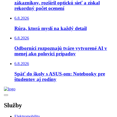
zákazníkov, rozšíril optickú sieť a získal
rekordný počet ocenení
6.8.2026
Rúra, ktorá myslí na každý detail
6.8.2026
Odborníci rozpoznajú tváre vytvorené AI v
menej ako polovici prípadov
6.8.2026
Späť do školy s ASUS-om: Notebooky pre
študentov aj rodiny
Služby
Elektromobilita