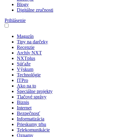
Blogy
Digitálne zručnosti
Prihlásenie
Magazín
Tipy na darčeky
Recenzie
Archív NXT
NXTplus
Súťaže
Výskum
Technológie
ITPro
Ako na to
Špeciálne projekty
Tlačové správy
Biznis
Internet
Bezpečnosť
Informatizácia
Prieskumy trhu
Telekomunikácie
Oznamy