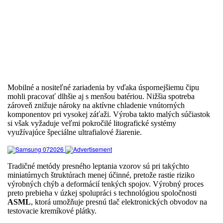
Mobilné a nositeľné zariadenia by vďaka úspornejšiemu čipu
mohli pracovať dlhšie aj s menšou batériou. Nižšia spotreba
zároveň znižuje nároky na aktívne chladenie vnútorných
komponentov pri vysokej záťaži. Výroba takto malých súčiastok
si však vyžaduje veľmi pokročilé litografické systémy
využívajúce špeciálne ultrafialové žiarenie.
Tradičné metódy presného leptania vzorov sú pri takýchto
miniatúrnych štruktúrach menej účinné, pretože rastie riziko
výrobných chýb a deformácií tenkých spojov. Výrobný proces
preto prebieha v úzkej spolupráci s technológiou spoločnosti
ASML
, ktorá umožňuje presnú tlač elektronických obvodov na
testovacie kremíkové plátky.