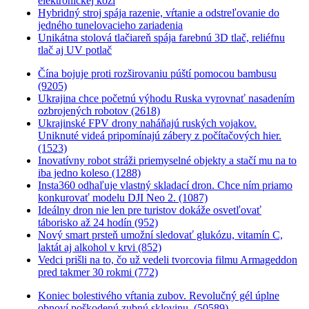
elektronickej koži
Hybridný stroj spája razenie, vŕtanie a odstreľovanie do
jedného tunelovacieho zariadenia
Unikátna stolová tlačiareň spája farebnú 3D tlač, reliéfnu
tlač aj UV potlač
Čína bojuje proti rozširovaniu púští pomocou bambusu
(9205)
Ukrajina chce početnú výhodu Ruska vyrovnať nasadením
ozbrojených robotov (2618)
Ukrajinské FPV drony naháňajú ruských vojakov.
Uniknuté videá pripomínajú zábery z počítačových hier.
(1523)
Inovatívny robot stráži priemyselné objekty a stačí mu na to
iba jedno koleso (1288)
Insta360 odhaľuje vlastný skladací dron. Chce ním priamo
konkurovať modelu DJI Neo 2. (1087)
Ideálny dron nie len pre turistov dokáže osvetľovať
táborisko až 24 hodín (952)
Nový smart prsteň umožní sledovať glukózu, vitamín C,
laktát aj alkohol v krvi (852)
Vedci prišli na to, čo už vedeli tvorcovia filmu Armageddon
pred takmer 30 rokmi (772)
Koniec bolestivého vŕtania zubov. Revolučný gél úplne
obnoví poškodenú zubnú sklovinu. (50589)