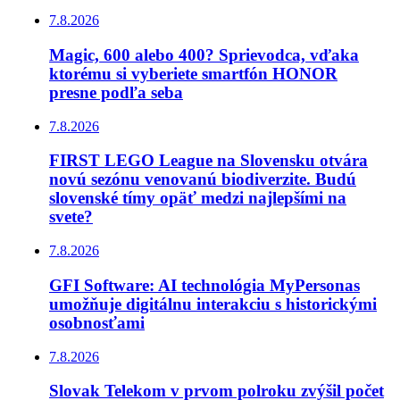
7.8.2026
Magic, 600 alebo 400? Sprievodca, vďaka
ktorému si vyberiete smartfón HONOR
presne podľa seba
7.8.2026
FIRST LEGO League na Slovensku otvára
novú sezónu venovanú biodiverzite. Budú
slovenské tímy opäť medzi najlepšími na
svete?
7.8.2026
GFI Software: AI technológia MyPersonas
umožňuje digitálnu interakciu s historickými
osobnosťami
7.8.2026
Slovak Telekom v prvom polroku zvýšil počet