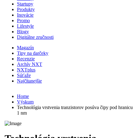
Startupy
Produkty
Inovácie
Promo
Lifestyle
Blogy
Digitálne zručnosti
Magazín
Tipy na darčeky
Recenzie
Archív NXT
NXTplus
Súťaže
Najčítanejšie
Home
Výskum
Technológia vrstvenia tranzistorov posúva čipy pod hranicu
1 nm