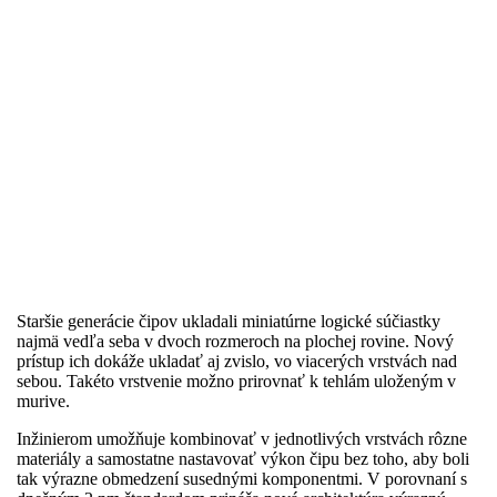
Staršie generácie čipov ukladali miniatúrne logické súčiastky
najmä vedľa seba v dvoch rozmeroch na plochej rovine. Nový
prístup ich dokáže ukladať aj zvislo, vo viacerých vrstvách nad
sebou. Takéto vrstvenie možno prirovnať k tehlám uloženým v
murive.
Inžinierom umožňuje kombinovať v jednotlivých vrstvách rôzne
materiály a samostatne nastavovať výkon čipu bez toho, aby boli
tak výrazne obmedzení susednými komponentmi. V porovnaní s