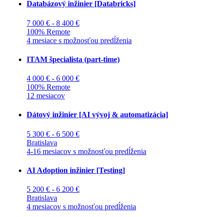
Databázový inžinier [Databricks]
7 000 € - 8 400 €
100% Remote
4 mesiace s možnosťou predĺženia
ITAM špecialista (part-time)
4 000 € - 6 000 €
100% Remote
12 mesiacov
Dátový inžinier [AI vývoj & automatizácia]
5 300 € - 6 500 €
Bratislava
4-16 mesiacov s možnosťou predĺženia
AI Adoption inžinier [Testing]
5 200 € - 6 200 €
Bratislava
4 mesiacov s možnosťou predĺženia