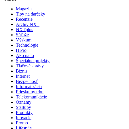
Magazín
Tipy na darčeky
Recenzie
Archív NXT
NXTplus
Súťaže
Výskum
Technológie
ITPro
Ako na to
Špeciálne projekty
Tlačové správy
Biznis
Internet
Bezpečnosť
Informatizácia
Prieskumy trhu
Telekomunikácie
Oznamy
Startupy
Produkty
Inovácie
Promo
Lifestyle