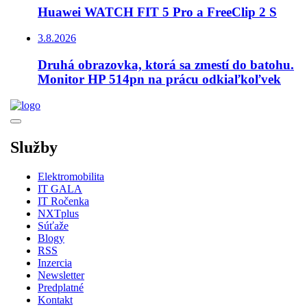
Huawei WATCH FIT 5 Pro a FreeClip 2 S
3.8.2026
Druhá obrazovka, ktorá sa zmestí do batohu.
Monitor HP 514pn na prácu odkiaľkoľvek
Služby
Elektromobilita
IT GALA
IT Ročenka
NXTplus
Súťaže
Blogy
RSS
Inzercia
Newsletter
Predplatné
Kontakt