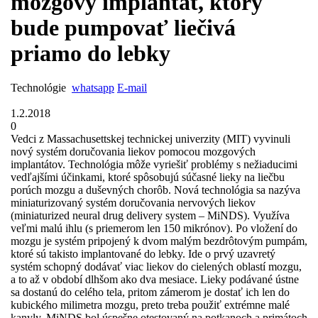
mozgový implantát, ktorý
bude pumpovať liečivá
priamo do lebky
Technológie
whatsapp
E-mail
1.2.2018
0
Vedci z Massachusettskej technickej univerzity (MIT) vyvinuli
nový systém doručovania liekov pomocou mozgových
implantátov. Technológia môže vyriešiť problémy s nežiaducimi
vedľajšími účinkami, ktoré spôsobujú súčasné lieky na liečbu
porúch mozgu a duševných chorôb. Nová technológia sa nazýva
miniaturizovaný systém doručovania nervových liekov
(miniaturized neural drug delivery system – MiNDS). Využíva
veľmi malú ihlu (s priemerom len 150 mikrónov). Po vložení do
mozgu je systém pripojený k dvom malým bezdrôtovým pumpám,
ktoré sú takisto implantované do lebky. Ide o prvý uzavretý
systém schopný dodávať viac liekov do cielených oblastí mozgu,
a to až v období dlhšom ako dva mesiace. Lieky podávané ústne
sa dostanú do celého tela, pritom zámerom je dostať ich len do
kubického milimetra mozgu, preto treba použiť extrémne malé
kanyly. MiNDS bol úspešne otestovaný na potkanoch a primátoch