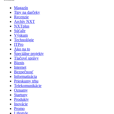
Magazín
Tipy na darčeky
Recenzie
Archív NXT
NXTplus
Súťaže
Výskum
Technológie
ITPro
Ako na to
Špeciálne projekty
Tlačové správy
Biznis
Internet
Bezpečnosť
Informatizácia
Prieskumy trhu
Telekomunikácie
Oznamy
Startupy
Produkty
Inovácie
Promo
Lifestyle