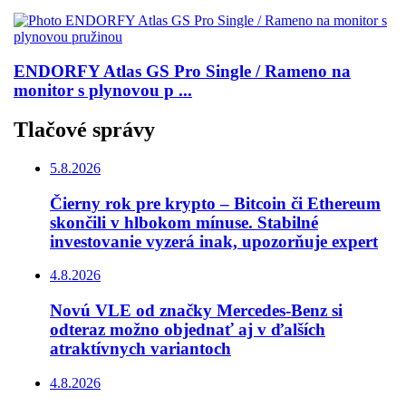
ENDORFY Atlas GS Pro Single / Rameno na
monitor s plynovou p ...
Tlačové správy
5.8.2026
Čierny rok pre krypto – Bitcoin či Ethereum
skončili v hlbokom mínuse. Stabilné
investovanie vyzerá inak, upozorňuje expert
4.8.2026
Novú VLE od značky Mercedes-Benz si
odteraz možno objednať aj v ďalších
atraktívnych variantoch
4.8.2026