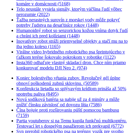
komáre v domácnosti (5168)
Telo neustále vysiela signály, ktorým väčšina ľudí vôbec
nerozumie (2022)
Ťažba nerastných surovín z morskej vody môže pokryť
potreby ľudstva na desaťtisíce rokov (1448)
Humanoidný robot so senzorickou kožou vníma dotyk ľudí
a chráni ich pred kolíziami (1448)
Inovatívny robot stráži priemyselné objekty a stačí mu na to
iba jedno koleso (1165)
Virálne video hybridného robotického psa šprintujúceho v
ťažkom teréne šokovalo pokrokom v robotike (1122)
Insta360 odhaľuje vlastný skladací dron. Chce ním priamo
konkurovať modelu DJI Neo 2. (974)
Koniec bolestivého vŕtania zubov. Revolučný gél úplne
obnoví poškodenú zubnú sklovinu. (50589)
Konštrukcia lietadla so splývavým krídlom prináša až 50%
spotrebu paliva (8495)
Nová sodíková batéria sa nabije už za 4 minúty a môže
znížiť čínsku závislosť od dovozu lítia (7586)
Čína bojuje proti rozširovaniu púští pomocou bambusu
(7159)
Partia youtuberov si na Temu kupila funkčnú multikoptéru.
Testovací let s dospelým pasažierom ich prekvapil (6772)
Syn prerobil robotického psa na terénny vozík pre svojho