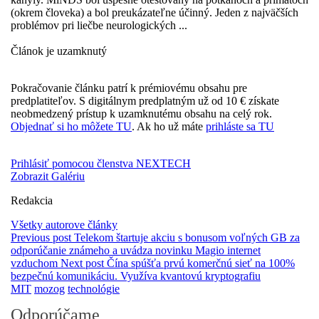
(okrem človeka) a bol preukázateľne účinný. Jeden z najväčších
problémov pri liečbe neurologických ...
Článok je uzamknutý
Pokračovanie článku patrí k prémiovému obsahu pre
predplatiteľov. S digitálnym predplatným už od 10 € získate
neobmedzený prístup k uzamknutému obsahu na celý rok.
Objednať si ho môžete TU
. Ak ho už máte
prihláste sa TU
Prihlásiť pomocou členstva NEXTECH
Zobrazit Galériu
Redakcia
Všetky autorove články
Previous post
Telekom štartuje akciu s bonusom voľných GB za
odporúčanie známeho a uvádza novinku Magio internet
vzduchom
Next post
Čína spúšťa prvú komerčnú sieť na 100%
bezpečnú komunikáciu. Využíva kvantovú kryptografiu
MIT
mozog
technológie
Odporúčame