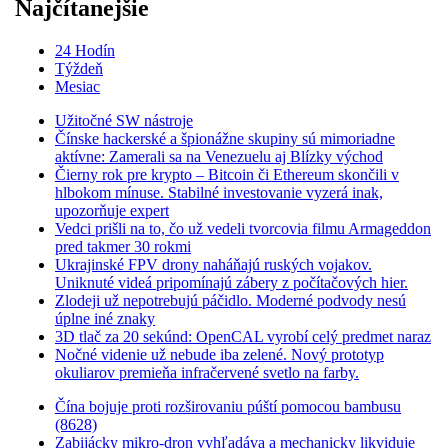
Najčítanejšie
24 Hodín
Týždeň
Mesiac
Užitočné SW nástroje
Čínske hackerské a špionážne skupiny sú mimoriadne
aktívne: Zamerali sa na Venezuelu aj Blízky východ
Čierny rok pre krypto – Bitcoin či Ethereum skončili v
hlbokom mínuse. Stabilné investovanie vyzerá inak,
upozorňuje expert
Vedci prišli na to, čo už vedeli tvorcovia filmu Armageddon
pred takmer 30 rokmi
Ukrajinské FPV drony naháňajú ruských vojakov.
Uniknuté videá pripomínajú zábery z počítačových hier.
Zlodeji už nepotrebujú páčidlo. Moderné podvody nesú
úplne iné znaky
3D tlač za 20 sekúnd: OpenCAL vyrobí celý predmet naraz
Nočné videnie už nebude iba zelené. Nový prototyp
okuliarov premieňa infračervené svetlo na farby.
Čína bojuje proti rozširovaniu púští pomocou bambusu
(8628)
Zabijácky mikro-dron vyhľadáva a mechanicky likviduje