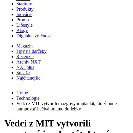
Startupy
Produkty
Inovácie
Promo
Lifestyle
Blogy
Digitálne zručnosti
Magazín
Tipy na darčeky
Recenzie
Archív NXT
NXTplus
Súťaže
Najčítanejšie
Home
Technológie
Vedci z MIT vytvorili mozgový implantát, ktorý bude
pumpovať liečivá priamo do lebky
Vedci z MIT vytvorili