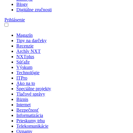
Blogy
Digitálne zručnosti
Prihlásenie
Magazín
Tipy na darčeky
Recenzie
Archív NXT
NXTplus
Súťaže
Výskum
Technológie
ITPro
Ako na to
Špeciálne projekty
Tlačové správy
Biznis
Internet
Bezpečnosť
Informatizácia
Prieskumy trhu
Telekomunikácie
Oznamy