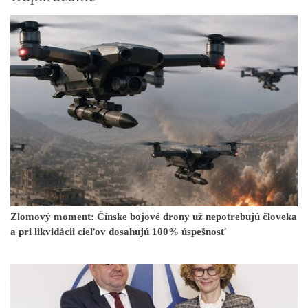
Zlomový moment: Čínske bojové drony už nepotrebujú človeka
a pri likvidácii cieľov dosahujú 100% úspešnosť