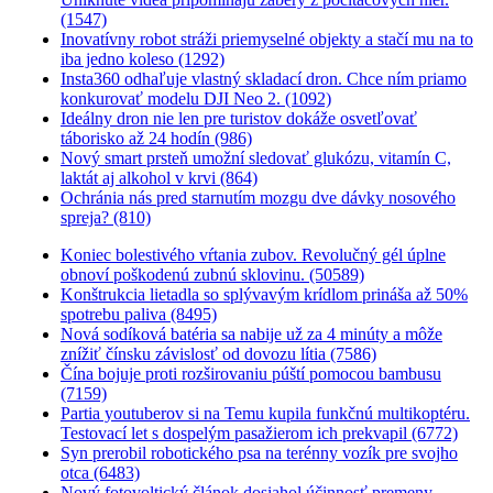
(1547)
Inovatívny robot stráži priemyselné objekty a stačí mu na to
iba jedno koleso (1292)
Insta360 odhaľuje vlastný skladací dron. Chce ním priamo
konkurovať modelu DJI Neo 2. (1092)
Ideálny dron nie len pre turistov dokáže osvetľovať
táborisko až 24 hodín (986)
Nový smart prsteň umožní sledovať glukózu, vitamín C,
laktát aj alkohol v krvi (864)
Ochránia nás pred starnutím mozgu dve dávky nosového
spreja? (810)
Koniec bolestivého vŕtania zubov. Revolučný gél úplne
obnoví poškodenú zubnú sklovinu. (50589)
Konštrukcia lietadla so splývavým krídlom prináša až 50%
spotrebu paliva (8495)
Nová sodíková batéria sa nabije už za 4 minúty a môže
znížiť čínsku závislosť od dovozu lítia (7586)
Čína bojuje proti rozširovaniu púští pomocou bambusu
(7159)
Partia youtuberov si na Temu kupila funkčnú multikoptéru.
Testovací let s dospelým pasažierom ich prekvapil (6772)
Syn prerobil robotického psa na terénny vozík pre svojho
otca (6483)
Nový fotovoltický článok dosiahol účinnosť premeny