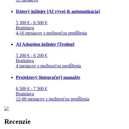
Dátový inžinier [AI vývoj & automatizácia]
5 300 € - 6 500 €
Bratislava
4-16 mesiacov s možnosťou predĺženia
AI Adoption inžinier [Testing]
5 200 € - 6 200 €
Bratislava
4 mesiacov s možnosťou predĺženia
Projektový [integračný] manažér
6 500 € - 7 500 €
Bratislava
12-60 mesiacov s možnosťou predĺženia
Recenzie