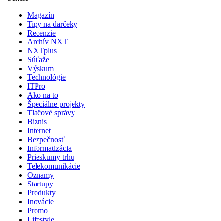
Magazín
Tipy na darčeky
Recenzie
Archív NXT
NXTplus
Súťaže
Výskum
Technológie
ITPro
Ako na to
Špeciálne projekty
Tlačové správy
Biznis
Internet
Bezpečnosť
Informatizácia
Prieskumy trhu
Telekomunikácie
Oznamy
Startupy
Produkty
Inovácie
Promo
Lifestyle