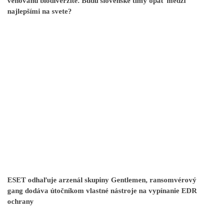
venovanú biodiverzite. Budú slovenské tímy opäť medzi
najlepšími na svete?
ESET odhaľuje arzenál skupiny Gentlemen, ransomvérový
gang dodáva útočníkom vlastné nástroje na vypínanie EDR
ochrany