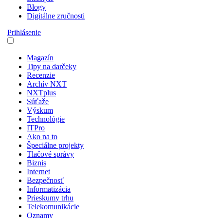
Blogy
Digitálne zručnosti
Prihlásenie
Magazín
Tipy na darčeky
Recenzie
Archív NXT
NXTplus
Súťaže
Výskum
Technológie
ITPro
Ako na to
Špeciálne projekty
Tlačové správy
Biznis
Internet
Bezpečnosť
Informatizácia
Prieskumy trhu
Telekomunikácie
Oznamy