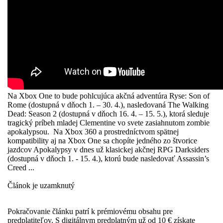
Na Xbox One to bude pohlcujúca akčná adventúra Ryse: Son of
Rome (dostupná v dňoch 1. – 30. 4.), nasledovaná The Walking
Dead: Season 2 (dostupná v dňoch 16. 4. – 15. 5.), ktorá sleduje
tragický príbeh mladej Clementine vo svete zasiahnutom zombie
apokalypsou. Na Xbox 360 a prostredníctvom spätnej
kompatibility aj na Xbox One sa chopíte jedného zo štvorice
jazdcov Apokalypsy v dnes už klasickej akčnej RPG Darksiders
(dostupná v dňoch 1. - 15. 4.), ktorú bude nasledovať Assassin’s
Creed ...
Článok je uzamknutý
Pokračovanie článku patrí k prémiovému obsahu pre
predplatiteľov. S digitálnym predplatným už od 10 € získate