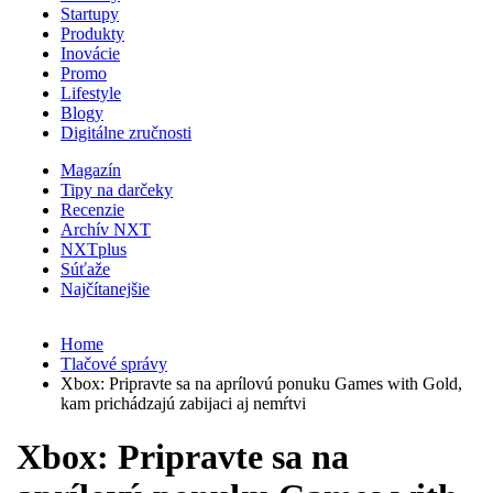
Startupy
Produkty
Inovácie
Promo
Lifestyle
Blogy
Digitálne zručnosti
Magazín
Tipy na darčeky
Recenzie
Archív NXT
NXTplus
Súťaže
Najčítanejšie
Home
Tlačové správy
Xbox: Pripravte sa na aprílovú ponuku Games with Gold,
kam prichádzajú zabijaci aj nemŕtvi
Xbox: Pripravte sa na