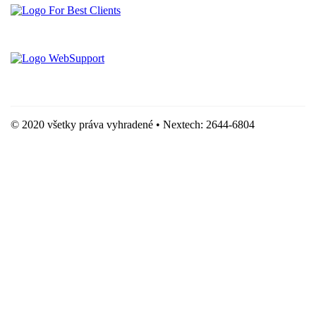
Vytvorené spoločnosťou For Best Clients, s.r.o.
Hostingove služby poskytuje spoločnosť WebSupport, s.r.o.
© 2020 všetky práva vyhradené • Nextech: 2644-6804