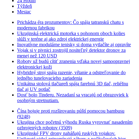
24 Hodín
Týždeň
Mesiac
Prichádza éra prozumentov: Čo spája tatranskú chatu s
modernou fabrikou
Ukrajinská elektrická motorka s pohonom oboch kolies
slúži v teréne aj ako zdroj elektrickej energie
Inovatívne modulárne tenisky si doma vytlačíte aj opravíte
Vojak si v pivnici zostrojil nositeľný detektor dronov za
menej než 120 USD
Roboty už budú cítiť zranenia vďaka novej samoopravnej
elektronickej koži
Hybridný stroj spája razenie, vŕtanie a odstreľovanie do
jedného tunelovacieho zariadenia
Unikátna stolová tlačiareň spája farebnú 3D tlač, reliéfnu
tlač aj UV potlač
Dosť bolo Tinderu. Nezadaní sa vracajú od obrazoviek k
osobným stretnutiam.
Čína bojuje proti rozširovaniu púští pomocou bambusu
(9248)
Ukrajina chce početnú výhodu Ruska vyrovnať nasadením
ozbrojených robotov (3509)
Ukrajinské FPV drony naháňajú ruských vojakov.
Uniknuté videá pripomínajú zábery z počítačových hier.