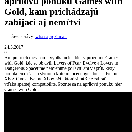
aprílovú ponuku Games with
Gold, kam prichádzajú
zabijaci aj nemŕtvi
Tlačové správy
whatsapp
E-mail
24.3.2017
0
Ani po troch mesiacoch vynikajúcich hier v programe Games
with Gold, kde sa objavili Layers of Fear, Evolve a Lovers in
Dangerous Spacetime nemienime poľaviť ani v apríli, kedy
ponúkneme ďalšiu štvoricu kritikmi ocenených hier – dve pre
Xbox One a dve pre Xbox 360, ktoré si môžete zahrať
vďaka spätnej kompatibilite. Pozrite sa na aprílovú ponuku hier
Games with Gold: