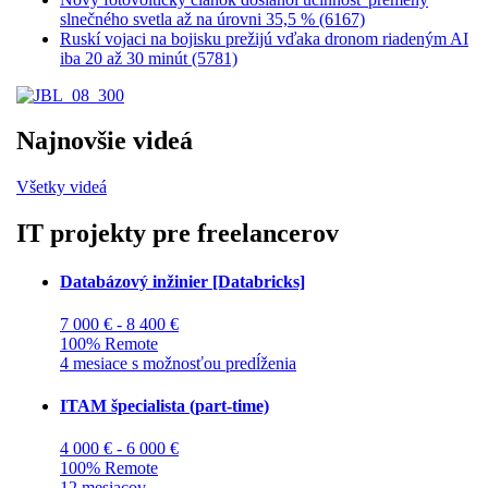
slnečného svetla až na úrovni 35,5 % (6167)
Ruskí vojaci na bojisku prežijú vďaka dronom riadeným AI
iba 20 až 30 minút (5781)
Najnovšie videá
Všetky videá
IT projekty pre freelancerov
Databázový inžinier [Databricks]
7 000 € - 8 400 €
100% Remote
4 mesiace s možnosťou predĺženia
ITAM špecialista (part-time)
4 000 € - 6 000 €
100% Remote
12 mesiacov