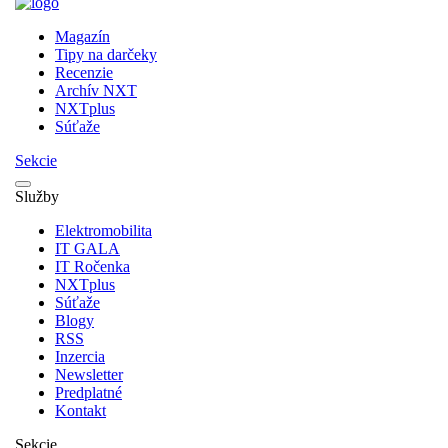
Magazín
Tipy na darčeky
Recenzie
Archív NXT
NXTplus
Súťaže
Sekcie
Služby
Elektromobilita
IT GALA
IT Ročenka
NXTplus
Súťaže
Blogy
RSS
Inzercia
Newsletter
Predplatné
Kontakt
Sekcie