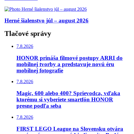
Herné šialenstvo júl – august 2026
Tlačové správy
7.8.2026
HONOR prináša filmové postupy ARRI do
mobilnej tvorby a predstavuje novú éru
mobilnej fotografie
7.8.2026
Magic, 600 alebo 400? Sprievodca, vďaka
ktorému si vyberiete smartfón HONOR
presne podľa seba
7.8.2026
FIRST LEGO League na Slovensku otvára