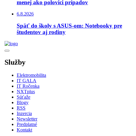
menej ako polovici prípadov
6.8.2026
Späť do školy s ASUS-om: Notebooky pre
študentov aj rodiny
Služby
Elektromobilita
IT GALA
IT Ročenka
NXTplus
Súťaže
Blogy
RSS
Inzercia
Newsletter
Predplatné
Kontakt