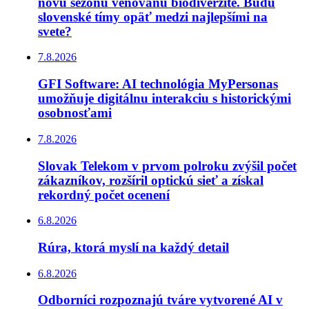
novú sezónu venovanú biodiverzite. Budú
slovenské tímy opäť medzi najlepšími na
svete?
7.8.2026
GFI Software: AI technológia MyPersonas
umožňuje digitálnu interakciu s historickými
osobnosťami
7.8.2026
Slovak Telekom v prvom polroku zvýšil počet
zákazníkov, rozšíril optickú sieť a získal
rekordný počet ocenení
6.8.2026
Rúra, ktorá myslí na každý detail
6.8.2026
Odborníci rozpoznajú tváre vytvorené AI v