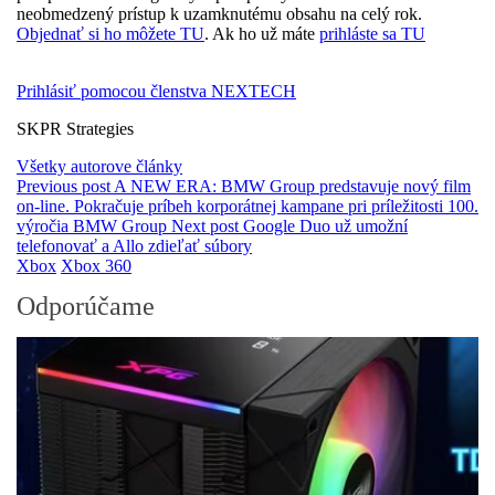
neobmedzený prístup k uzamknutému obsahu na celý rok.
Objednať si ho môžete TU
. Ak ho už máte
prihláste sa TU
Prihlásiť pomocou členstva NEXTECH
SKPR Strategies
Všetky autorove články
Previous post
A NEW ERA: BMW Group predstavuje nový film
on-line. Pokračuje príbeh korporátnej kampane pri príležitosti 100.
výročia BMW Group
Next post
Google Duo už umožní
telefonovať a Allo zdieľať súbory
Xbox
Xbox 360
Odporúčame