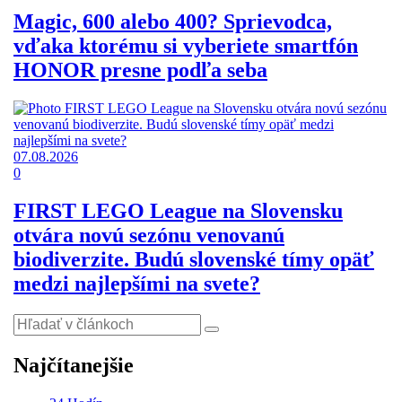
Magic, 600 alebo 400? Sprievodca,
vďaka ktorému si vyberiete smartfón
HONOR presne podľa seba
07.08.2026
0
FIRST LEGO League na Slovensku
otvára novú sezónu venovanú
biodiverzite. Budú slovenské tímy opäť
medzi najlepšími na svete?
Najčítanejšie