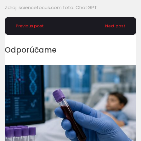
Zdroj:
sciencefocus.com
foto: ChatGPT
Previous post
Next post
Odporúčame