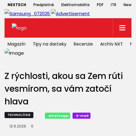
NEXTECH
Predplatné
Elektromobilita
PDF
ITR
Newsle
Magazín
Tipy na darčeky
Recenzie
Archív NXT
NX
Z rýchlosti, akou sa Zem rúti
vesmírom, sa vám zatočí
hlava
TECHNOLÓGIE
whatsapp
E-mail
12.6.2026
0