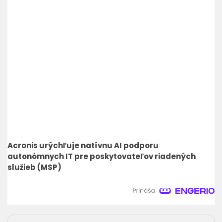
Acronis urýchľuje natívnu AI podporu
autonómnych IT pre poskytovateľov riadených
služieb (MSP)