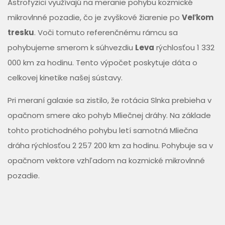
Astrofyzici využívajú na meranie pohybu kozmické
mikrovlnné pozadie, čo je zvyškové žiarenie po
Veľkom
tresku
. Voči tomuto referenčnému rámcu sa
pohybujeme smerom k súhvezdiu
Leva
rýchlosťou 1 332
000 km za hodinu. Tento výpočet poskytuje dáta o
celkovej kinetike našej sústavy.
Pri meraní galaxie sa zistilo, že rotácia Slnka prebieha v
opačnom smere ako pohyb Mliečnej dráhy. Na základe
tohto protichodného pohybu letí samotná Mliečna
dráha rýchlosťou 2 257 200 km za hodinu. Pohybuje sa v
opačnom vektore vzhľadom na kozmické mikrovlnné
pozadie.