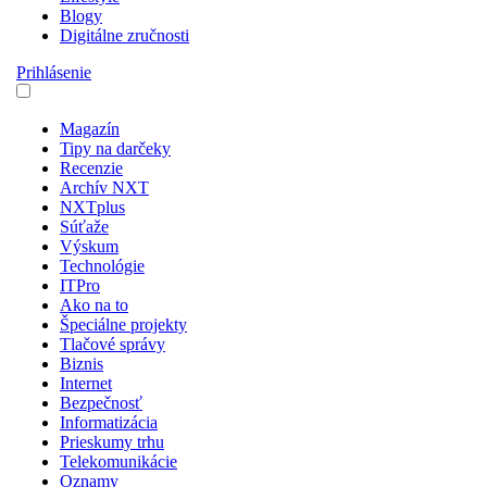
Blogy
Digitálne zručnosti
Prihlásenie
Magazín
Tipy na darčeky
Recenzie
Archív NXT
NXTplus
Súťaže
Výskum
Technológie
ITPro
Ako na to
Špeciálne projekty
Tlačové správy
Biznis
Internet
Bezpečnosť
Informatizácia
Prieskumy trhu
Telekomunikácie
Oznamy