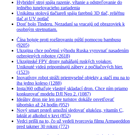
Hybridný stroj spája razenie, vŕtanie a odstreľovanie do
jedného tunelovacieho zariadenia
Unikátna stolová tlačiareň spája farebnú 3D tlač, reliéfnu
tlač aj UV potlač
Dosť bolo Tinderu. Nezadaní sa vracajú od obrazoviek k
osobným stretnutiam.
Čína bojuje proti rozširovaniu púští pomocou bambusu
(9205)
Ukrajina chce početnú výhodu Ruska vyrovnať nasadením
ozbrojených robotov (2618)
Ukrajinské FPV drony naháňajú ruských vojakov.
Uniknuté videá pripomínajú zábery z počítačových hier.
(1523)
Inovatívny robot stráži priemyselné objekty a stačí mu na to
iba jedno koleso (1288)
Insta360 odhaľuje vlastný skladací dron. Chce ním priamo
konkurovať modelu DJI Neo 2. (1087)
Ideálny dron nie len pre turistov dokáže osvetľovať
táborisko až 24 hodín (952)
Nový smart prsteň umožní sledovať glukózu, vitamín C,
laktát aj alkohol v krvi (852)
Vedci prišli na to, čo už vedeli tvorcovia filmu Armageddon
pred takmer 30 rokmi (772)