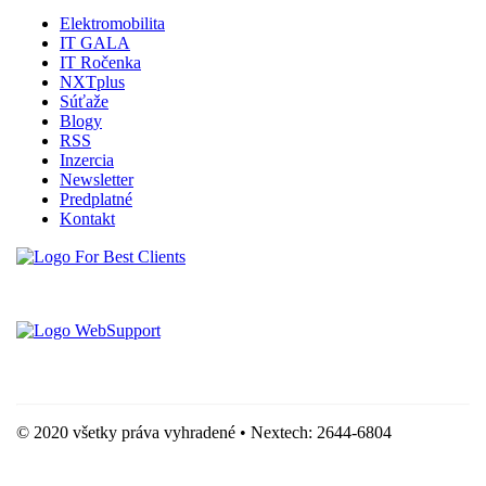
Elektromobilita
IT GALA
IT Ročenka
NXTplus
Súťaže
Blogy
RSS
Inzercia
Newsletter
Predplatné
Kontakt
Vytvorené spoločnosťou For Best Clients, s.r.o.
Hostingove služby poskytuje spoločnosť WebSupport, s.r.o.
© 2020 všetky práva vyhradené • Nextech: 2644-6804