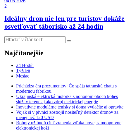
04.08.2026
2
Ideálny dron nie len pre turistov dokáže
osvetľovať táborisko až 24 hodín
Najčítanejšie
24 Hodín
Týždeň
Mesiac
Prichádza éra prozumentov: Čo spája tatranskú chatu s
modernou fabrikou
Ukrajinská elektrická motorka s pohonom oboch kolies
slúži v teréne aj ako zdroj elektrickej energie
Inovatívne modulárne tenisky si doma vytlačíte aj opravíte
Vojak si v pivnici zostrojil nositeľný detektor dronov za
menej než 120 USD
Roboty už budú cítiť zranenia vďaka novej samoopravnej
elektronickej koži