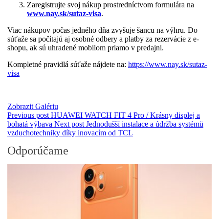
Zaregistrujte svoj nákup prostredníctvom formulára na
www.nay.sk/sutaz-visa
.
Viac nákupov počas jedného dňa zvyšuje šancu na výhru. Do
súťaže sa počítajú aj osobné odbery a platby za rezervácie z e-
shopu, ak sú uhradené mobilom priamo v predajni.
Kompletné pravidlá súťaže nájdete na:
https://www.nay.sk/sutaz-
visa
Zobrazit Galériu
Previous post
HUAWEI WATCH FIT 4 Pro / Krásny displej a
bohatá výbava
Next post
Jednodušší instalace a údržba systémů
vzduchotechniky díky inovacím od TCL
Odporúčame