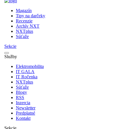
Magazín
Tipy na darčeky
Recenzie
Archív NXT
NXTplus
Súťaže
Sekcie
Služby
Elektromobilita
IT GALA
IT Ročenka
NXTplus
Súťaže
Blogy
RSS
Inzercia
Newsletter
Predplatné
Kontakt
Sekcie