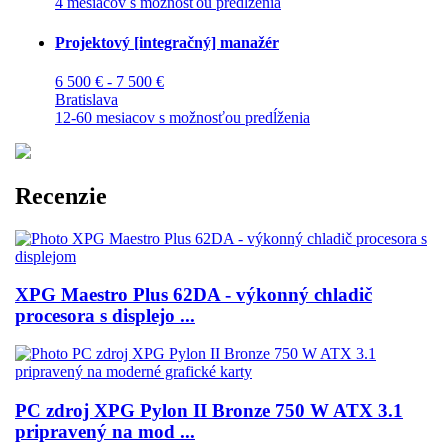
4 mesiacov s možnosťou predĺženia
Projektový [integračný] manažér
6 500 € - 7 500 €
Bratislava
12-60 mesiacov s možnosťou predĺženia
Recenzie
XPG Maestro Plus 62DA - výkonný chladič
procesora s displejo ...
PC zdroj XPG Pylon II Bronze 750 W ATX 3.1
pripravený na mod ...