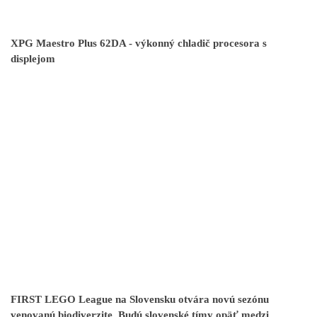
XPG Maestro Plus 62DA - výkonný chladič procesora s
displejom
FIRST LEGO League na Slovensku otvára novú sezónu
venovanú biodiverzite. Budú slovenské tímy opäť medzi