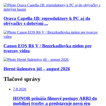
Orava Capella-1B: reproduktory k PC aj do
obývačky s dobrými ...
Canon EOS R6 V / Bezzrkadlovka nielen pre
tvorcov videa
Herné šialenstvo júl – august 2026
Tlačové správy
7.8.2026
HONOR prináša filmové postupy ARRI do
mobilnej tvorby a predstavuje novú éru