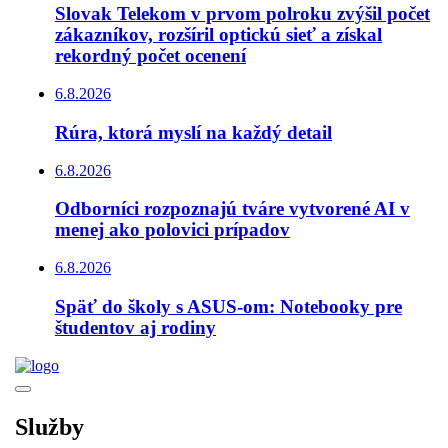
Slovak Telekom v prvom polroku zvýšil počet
zákazníkov, rozšíril optickú sieť a získal
rekordný počet ocenení
6.8.2026
Rúra, ktorá myslí na každý detail
6.8.2026
Odborníci rozpoznajú tváre vytvorené AI v
menej ako polovici prípadov
6.8.2026
Späť do školy s ASUS-om: Notebooky pre
študentov aj rodiny
Služby