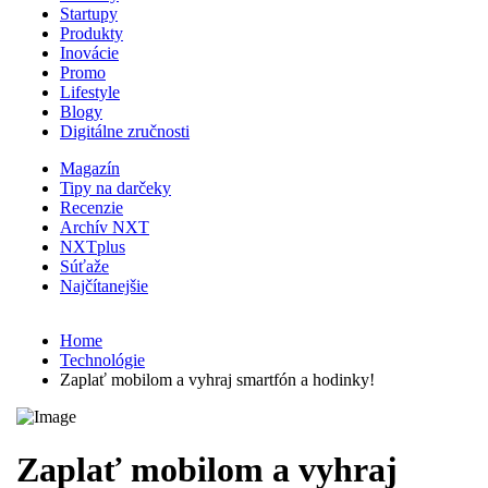
Startupy
Produkty
Inovácie
Promo
Lifestyle
Blogy
Digitálne zručnosti
Magazín
Tipy na darčeky
Recenzie
Archív NXT
NXTplus
Súťaže
Najčítanejšie
Home
Technológie
Zaplať mobilom a vyhraj smartfón a hodinky!
Zaplať mobilom a vyhraj