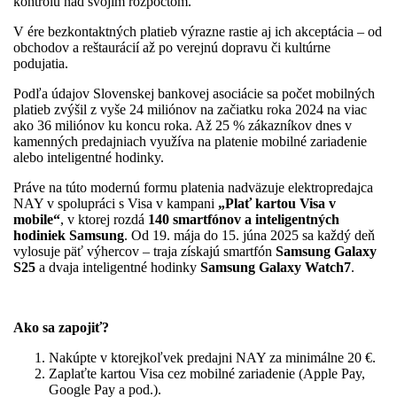
kontrolu nad svojim rozpočtom.
V ére bezkontaktných platieb výrazne rastie aj ich akceptácia – od
obchodov a reštaurácií až po verejnú dopravu či kultúrne
podujatia.
Podľa údajov Slovenskej bankovej asociácie sa počet mobilných
platieb zvýšil z vyše 24 miliónov na začiatku roka 2024 na viac
ako 36 miliónov ku koncu roka. Až 25 % zákazníkov dnes v
kamenných predajniach využíva na platenie mobilné zariadenie
alebo inteligentné hodinky.
Práve na túto modernú formu platenia nadväzuje elektropredajca
NAY v spolupráci s Visa v kampani
„Plať kartou Visa v
mobile“
, v ktorej rozdá
140 smartfónov a inteligentných
hodiniek Samsung
. Od 19. mája do 15. júna 2025 sa každý deň
vylosuje päť výhercov – traja získajú smartfón
Samsung Galaxy
S25
a dvaja inteligentné hodinky
Samsung Galaxy Watch7
.
Ako sa zapojiť?
Nakúpte v ktorejkoľvek predajni NAY za minimálne 20 €.
Zaplaťte kartou Visa cez mobilné zariadenie (Apple Pay,
Google Pay a pod.).