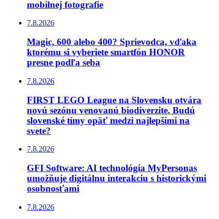
mobilnej fotografie
7.8.2026
Magic, 600 alebo 400? Sprievodca, vďaka
ktorému si vyberiete smartfón HONOR
presne podľa seba
7.8.2026
FIRST LEGO League na Slovensku otvára
novú sezónu venovanú biodiverzite. Budú
slovenské tímy opäť medzi najlepšími na
svete?
7.8.2026
GFI Software: AI technológia MyPersonas
umožňuje digitálnu interakciu s historickými
osobnosťami
7.8.2026