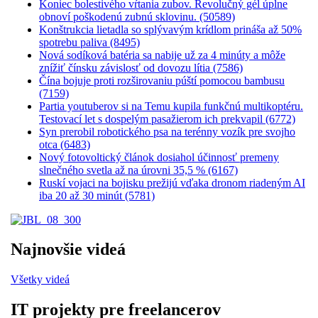
Koniec bolestivého vŕtania zubov. Revolučný gél úplne
obnoví poškodenú zubnú sklovinu. (50589)
Konštrukcia lietadla so splývavým krídlom prináša až 50%
spotrebu paliva (8495)
Nová sodíková batéria sa nabije už za 4 minúty a môže
znížiť čínsku závislosť od dovozu lítia (7586)
Čína bojuje proti rozširovaniu púští pomocou bambusu
(7159)
Partia youtuberov si na Temu kupila funkčnú multikoptéru.
Testovací let s dospelým pasažierom ich prekvapil (6772)
Syn prerobil robotického psa na terénny vozík pre svojho
otca (6483)
Nový fotovoltický článok dosiahol účinnosť premeny
slnečného svetla až na úrovni 35,5 % (6167)
Ruskí vojaci na bojisku prežijú vďaka dronom riadeným AI
iba 20 až 30 minút (5781)
Najnovšie videá
Všetky videá
IT projekty pre freelancerov