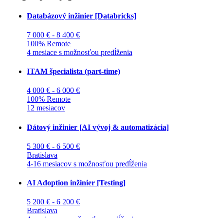
Databázový inžinier [Databricks]
7 000 € - 8 400 €
100% Remote
4 mesiace s možnosťou predĺženia
ITAM špecialista (part-time)
4 000 € - 6 000 €
100% Remote
12 mesiacov
Dátový inžinier [AI vývoj & automatizácia]
5 300 € - 6 500 €
Bratislava
4-16 mesiacov s možnosťou predĺženia
AI Adoption inžinier [Testing]
5 200 € - 6 200 €
Bratislava