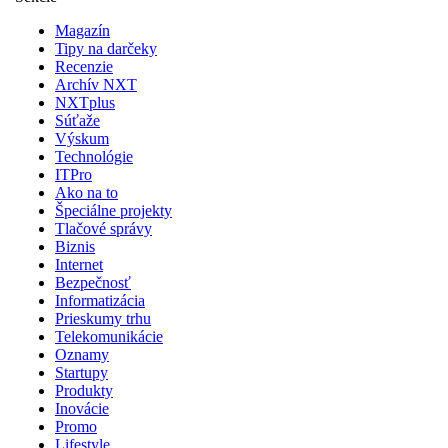
Magazín
Tipy na darčeky
Recenzie
Archív NXT
NXTplus
Súťaže
Výskum
Technológie
ITPro
Ako na to
Špeciálne projekty
Tlačové správy
Biznis
Internet
Bezpečnosť
Informatizácia
Prieskumy trhu
Telekomunikácie
Oznamy
Startupy
Produkty
Inovácie
Promo
Lifestyle