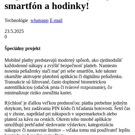
smartfón a hodinky!
Technológie
whatsapp
E-mail
23.5.2025
0
Špeciálny projekt
Mobilné platby predstavujú moderný spôsob, ako zjednodušiť
každodenné nákupy a zvýšiť bezpečnosť platieb. Namiesto
nosenia peňaženky stačí mať pri sebe smartfón, kde takmer
okamžite aktivujete platobnú aplikáciu či digitálnu peňaženku.
Transakcie sú šifrované, často doplnené biometrickou
autentifikáciou (otlačok prsta či tvárové rozpoznanie), čo
minimalizuje riziko zneužitia kariet.
Rýchlosť je ďalšou veľkou prednosťou: platba prebehne jedným
dotykom, bez zadávania PIN kódu či hľadania hotovosti. Šetrí čas
aj v zhone, napríklad pri nákupoch v supermarketoch alebo
platení za kávu na cestách. Okrem toho mnohé aplikácie
umožňujú prehľadné sledovanie výdavkov, kategorizáciu
nákupov či nastavenie limitov – vďaka tomu má používateľ lepšiu