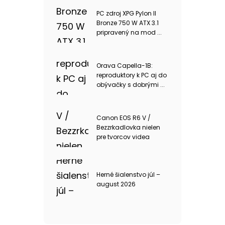
PC zdroj XPG Pylon II
Bronze 750 W ATX 3.1
pripravený na mod ...
Orava Capella-1B:
reproduktory k PC aj do
obývačky s dobrými ...
Canon EOS R6 V /
Bezzrkadlovka nielen
pre tvorcov videa
Herné šialenstvo júl –
august 2026