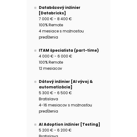
Databázový inžinier
[Databricks]
7 000 € - 8 400 €
100% Remote
4 mesiace s možnosťou
predĺženia
ITAM špecialista (part-time)
4 000 € - 6 000 €
100% Remote
12 mesiacov
Dátový inžinier [AI vývoj &
automatizácia]
5 300 € - 6 500 €
Bratislava
4-16 mesiacov s možnosťou
predĺženia
AI Adoption inžinier [Testing]
5 200 € - 6 200 €
Bratislava