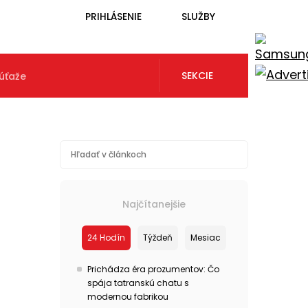
PRIHLÁSENIE
SLUŽBY
SEKCIE
úťaže
Najčítanejšie
24 Hodín
Týždeň
Mesiac
Prichádza éra prozumentov: Čo
spája tatranskú chatu s
modernou fabrikou