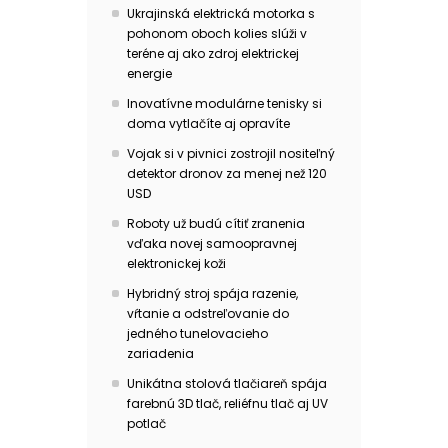
Ukrajinská elektrická motorka s
pohonom oboch kolies slúži v
teréne aj ako zdroj elektrickej
energie
Inovatívne modulárne tenisky si
doma vytlačíte aj opravíte
Vojak si v pivnici zostrojil nositeľný
detektor dronov za menej než 120
USD
Roboty už budú cítiť zranenia
vďaka novej samoopravnej
elektronickej koži
Hybridný stroj spája razenie,
vŕtanie a odstreľovanie do
jedného tunelovacieho
zariadenia
Unikátna stolová tlačiareň spája
farebnú 3D tlač, reliéfnu tlač aj UV
potlač