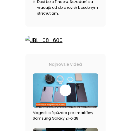
Dosť bolo Tinderu. Nezadaní sa
vracajú od obrazoviek k osobným
stretnutiam.
Najnovšie videá
Magnetické púzdra pre smartfóny
Samsung Galaxy Z Fold8