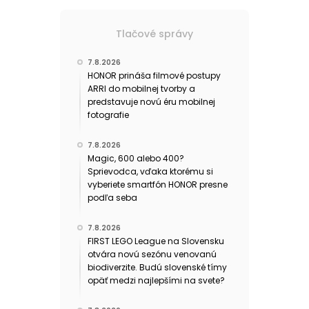
Tlačové správy
7.8.2026
HONOR prináša filmové postupy
ARRI do mobilnej tvorby a
predstavuje novú éru mobilnej
fotografie
7.8.2026
Magic, 600 alebo 400?
Sprievodca, vďaka ktorému si
vyberiete smartfón HONOR presne
podľa seba
7.8.2026
FIRST LEGO League na Slovensku
otvára novú sezónu venovanú
biodiverzite. Budú slovenské tímy
opäť medzi najlepšími na svete?