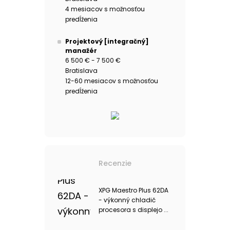
4 mesiacov s možnosťou
predĺženia
Projektový [integračný]
manažér
6 500 € - 7 500 €
Bratislava
12-60 mesiacov s možnosťou
predĺženia
Recenzie
XPG Maestro Plus 62DA
- výkonný chladič
procesora s displejo ...