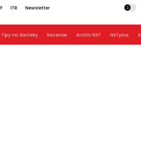
F
ITR
Newsletter
Tipy na darčeky
Recenzie
Archív NXT
NXTplus
S