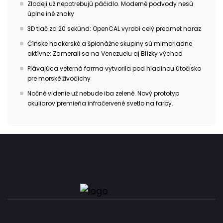
Zlodeji už nepotrebujú páčidlo. Moderné podvody nesú
úplne iné znaky
3D tlač za 20 sekúnd: OpenCAL vyrobí celý predmet naraz
Čínske hackerské a špionážne skupiny sú mimoriadne
aktívne: Zamerali sa na Venezuelu aj Blízky východ
Plávajúca veterná farma vytvorila pod hladinou útočisko
pre morské živočíchy
Nočné videnie už nebude iba zelené. Nový prototyp
okuliarov premieňa infračervené svetlo na farby.