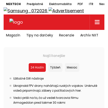
NEXTECH
Predplatné
Elektromobilita
PDF
ITR
Newsl
Magazín
Tipy na darčeky
Recenzie
Archív NXT
N
Najčítanejšie
24 Hodín
Týždeň
Mesiac
Užitočné SW nástroje
Ukrajinské FPV drony naháňajú ruských vojakov. Uniknuté
videá pripomínajú zábery z počítačových hier.
Vedci prišli na to, čo už vedeli tvorcovia filmu
Armageddon pred takmer 30 rokmi