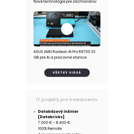
Nové technológie pre záchranárov
ASUS AMD Radeon AI Pro R9700 32
GB pre AI a pracovné stanice
VŠETKY VIDEÁ
IT projekty pre freelancerov
Databázový inžinier
[Databricks]
7 000 € - 8 400 €
100% Remote