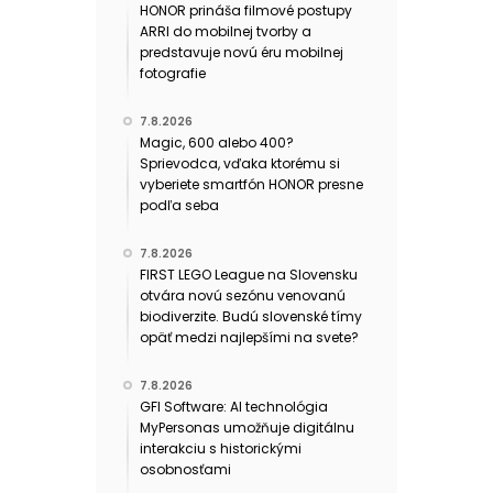
HONOR prináša filmové postupy
ARRI do mobilnej tvorby a
predstavuje novú éru mobilnej
fotografie
7.8.2026
Magic, 600 alebo 400?
Sprievodca, vďaka ktorému si
vyberiete smartfón HONOR presne
podľa seba
7.8.2026
FIRST LEGO League na Slovensku
otvára novú sezónu venovanú
biodiverzite. Budú slovenské tímy
opäť medzi najlepšími na svete?
7.8.2026
GFI Software: AI technológia
MyPersonas umožňuje digitálnu
interakciu s historickými
osobnosťami