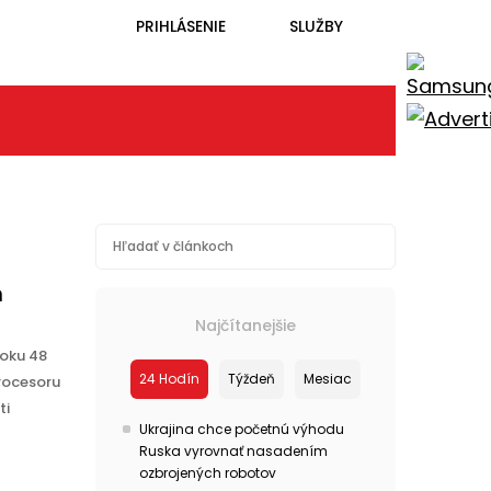
PRIHLÁSENIE
SLUŽBY
m
Najčítanejšie
ooku 48
24 Hodín
Týždeň
Mesiac
rocesoru
ti
Ukrajina chce početnú výhodu
Ruska vyrovnať nasadením
ozbrojených robotov