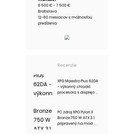
6 500 € - 7 500 €
Bratislava
12-60 mesiacov s možnosťou
predĺženia
Recenzie
XPG Maestro Plus 62DA
- výkonný chladič
procesora s displejo ...
PC zdroj XPG Pylon II
Bronze 750 W ATX 3.1
pripravený na mod ...