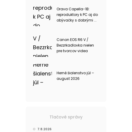
Orava Capella-1B:
reproduktory k PC aj do
obývačky s dobrými ...
Canon EOS R6 V /
Bezzrkadlovka nielen
pre tvorcov videa
Herné šialenstvo júl –
august 2026
Tlačové správy
7.8.2026