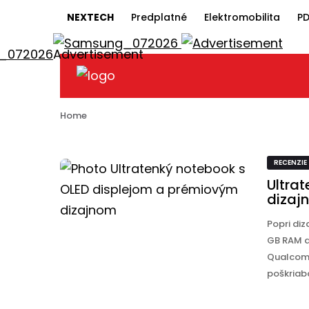
NEXTECH
Predplatné
Elektromobilita
PD
RECENZIE
Ultratenký notebook s OLED disp
dizajnom
Home
RECENZIE
Ultra
dizaj
Popri di
GB RAM a
Qualcomm
poškriaba