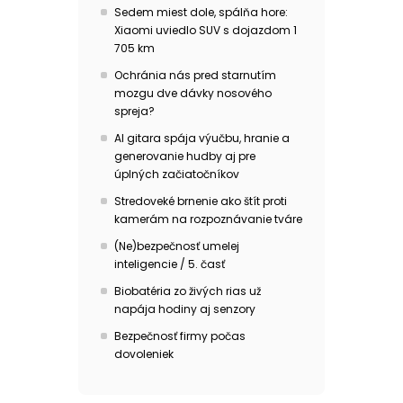
Sedem miest dole, spálňa hore:
Xiaomi uviedlo SUV s dojazdom 1
705 km
Ochránia nás pred starnutím
mozgu dve dávky nosového
spreja?
AI gitara spája výučbu, hranie a
generovanie hudby aj pre
úplných začiatočníkov
Stredoveké brnenie ako štít proti
kamerám na rozpoznávanie tváre
(Ne)bezpečnosť umelej
inteligencie / 5. časť
Biobatéria zo živých rias už
napája hodiny aj senzory
Bezpečnosť firmy počas
dovoleniek