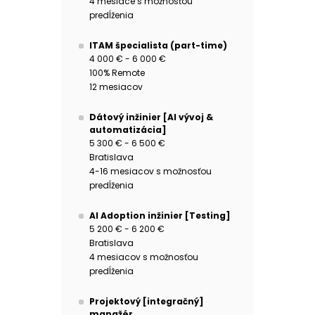
4 mesiace s možnosťou
predĺženia
ITAM špecialista (part-time)
4 000 € - 6 000 €
100% Remote
12 mesiacov
Dátový inžinier [AI vývoj &
automatizácia]
5 300 € - 6 500 €
Bratislava
4-16 mesiacov s možnosťou
predĺženia
AI Adoption inžinier [Testing]
5 200 € - 6 200 €
Bratislava
4 mesiacov s možnosťou
predĺženia
Projektový [integračný]
manažér