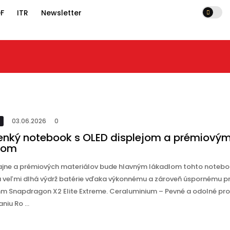
F
ITR
Newsletter
03.06.2026
0
lejom a prémiovým
03.06.2026
0
tenký notebook s OLED displejom a prémiový
nom
zajne a prémiových materiálov bude hlavným lákadlom tohto noteb
 veľmi dlhá výdrž batérie vďaka výkonnému a zároveň úspornému p
 Snapdragon X2 Elite Extreme. Ceraluminium – Pevné a odolné pro
niu Ro ...