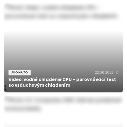
22.06.2022
0
AKO NA TO
Video: vodné chladenie CPU – porovnávací test
so vzduchovým chladením
)