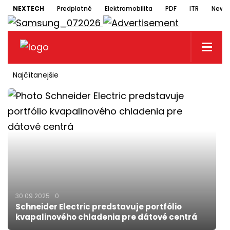
NEXTECH
Predplatné
Elektromobilita
PDF
ITR
Newsl
Najčítanejšie
30.09.2025
0
Schneider Electric predstavuje portfólio
kvapalinového chladenia pre dátové centrá