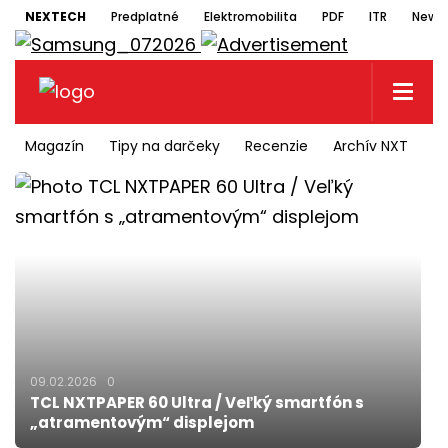
NEXTECH
Predplatné
Elektromobilita
PDF
ITR
Newsl
Magazín
Tipy na darčeky
Recenzie
Archív NXT
N
09.02.2026
0
TCL NXTPAPER 60 Ultra / Veľký smartfón s
„atramentovým“ displejom