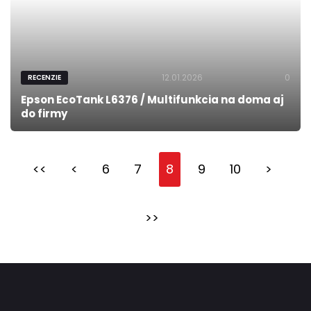
12.01.2026
0
RECENZIE
Epson EcoTank L6376 / Multifunkcia na doma aj
do firmy
<<
<
6
7
8
9
10
>
>>