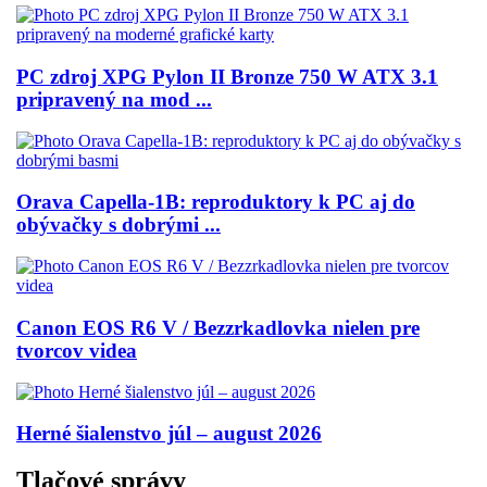
PC zdroj XPG Pylon II Bronze 750 W ATX 3.1
pripravený na mod ...
Orava Capella-1B: reproduktory k PC aj do
obývačky s dobrými ...
Canon EOS R6 V / Bezzrkadlovka nielen pre
tvorcov videa
Herné šialenstvo júl – august 2026
Tlačové správy