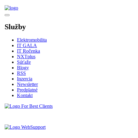
Služby
Elektromobilita
IT GALA
IT Ročenka
NXTplus
Súťaže
Blogy
RSS
Inzercia
Newsletter
Predplatné
Kontakt
Vytvorené spoločnosťou For Best Clients, s.r.o.
Hostingove služby poskytuje spoločnosť WebSupport, s.r.o.