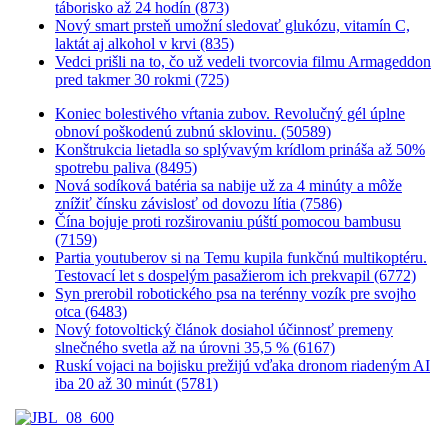
táborisko až 24 hodín (873)
Nový smart prsteň umožní sledovať glukózu, vitamín C,
laktát aj alkohol v krvi (835)
Vedci prišli na to, čo už vedeli tvorcovia filmu Armageddon
pred takmer 30 rokmi (725)
Koniec bolestivého vŕtania zubov. Revolučný gél úplne
obnoví poškodenú zubnú sklovinu. (50589)
Konštrukcia lietadla so splývavým krídlom prináša až 50%
spotrebu paliva (8495)
Nová sodíková batéria sa nabije už za 4 minúty a môže
znížiť čínsku závislosť od dovozu lítia (7586)
Čína bojuje proti rozširovaniu púští pomocou bambusu
(7159)
Partia youtuberov si na Temu kupila funkčnú multikoptéru.
Testovací let s dospelým pasažierom ich prekvapil (6772)
Syn prerobil robotického psa na terénny vozík pre svojho
otca (6483)
Nový fotovoltický článok dosiahol účinnosť premeny
slnečného svetla až na úrovni 35,5 % (6167)
Ruskí vojaci na bojisku prežijú vďaka dronom riadeným AI
iba 20 až 30 minút (5781)