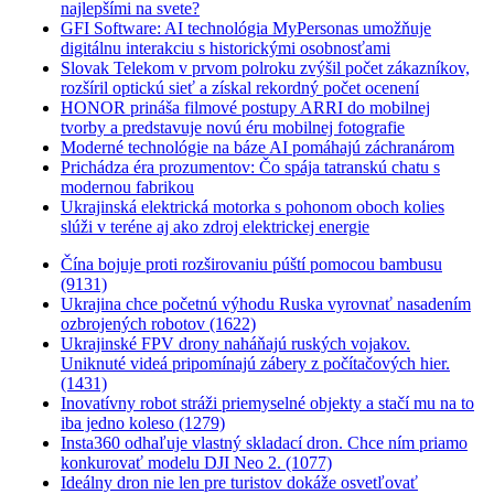
najlepšími na svete?
GFI Software: AI technológia MyPersonas umožňuje
digitálnu interakciu s historickými osobnosťami
Slovak Telekom v prvom polroku zvýšil počet zákazníkov,
rozšíril optickú sieť a získal rekordný počet ocenení
HONOR prináša filmové postupy ARRI do mobilnej
tvorby a predstavuje novú éru mobilnej fotografie
Moderné technológie na báze AI pomáhajú záchranárom
Prichádza éra prozumentov: Čo spája tatranskú chatu s
modernou fabrikou
Ukrajinská elektrická motorka s pohonom oboch kolies
slúži v teréne aj ako zdroj elektrickej energie
Čína bojuje proti rozširovaniu púští pomocou bambusu
(9131)
Ukrajina chce početnú výhodu Ruska vyrovnať nasadením
ozbrojených robotov (1622)
Ukrajinské FPV drony naháňajú ruských vojakov.
Uniknuté videá pripomínajú zábery z počítačových hier.
(1431)
Inovatívny robot stráži priemyselné objekty a stačí mu na to
iba jedno koleso (1279)
Insta360 odhaľuje vlastný skladací dron. Chce ním priamo
konkurovať modelu DJI Neo 2. (1077)
Ideálny dron nie len pre turistov dokáže osvetľovať