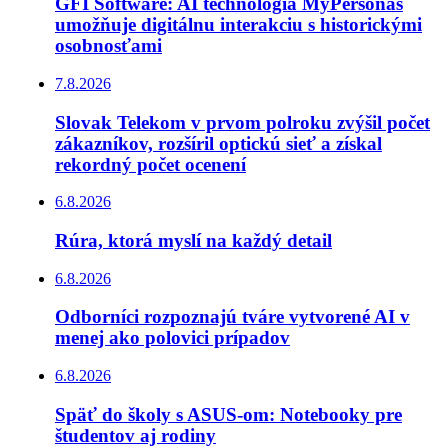
GFI Software: AI technológia MyPersonas
umožňuje digitálnu interakciu s historickými
osobnosťami
7.8.2026
Slovak Telekom v prvom polroku zvýšil počet
zákazníkov, rozšíril optickú sieť a získal
rekordný počet ocenení
6.8.2026
Rúra, ktorá myslí na každý detail
6.8.2026
Odborníci rozpoznajú tváre vytvorené AI v
menej ako polovici prípadov
6.8.2026
Späť do školy s ASUS-om: Notebooky pre
študentov aj rodiny