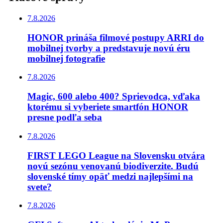
7.8.2026
HONOR prináša filmové postupy ARRI do
mobilnej tvorby a predstavuje novú éru
mobilnej fotografie
7.8.2026
Magic, 600 alebo 400? Sprievodca, vďaka
ktorému si vyberiete smartfón HONOR
presne podľa seba
7.8.2026
FIRST LEGO League na Slovensku otvára
novú sezónu venovanú biodiverzite. Budú
slovenské tímy opäť medzi najlepšími na
svete?
7.8.2026