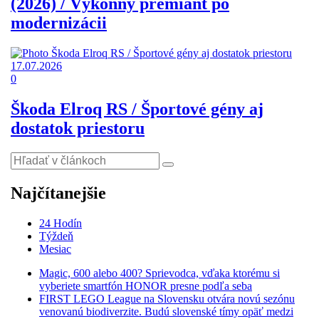
(2026) / Výkonný premiant po
modernizácii
17.07.2026
0
Škoda Elroq RS / Športové gény aj
dostatok priestoru
Najčítanejšie
24 Hodín
Týždeň
Mesiac
Magic, 600 alebo 400? Sprievodca, vďaka ktorému si
vyberiete smartfón HONOR presne podľa seba
FIRST LEGO League na Slovensku otvára novú sezónu
venovanú biodiverzite. Budú slovenské tímy opäť medzi