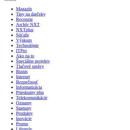
Magazín
Tipy na darčeky
Recenzie
Archív NXT
NXTplus
Súťaže
Výskum
Technológie
ITPro
Ako na to
Špeciálne projekty
Tlačové správy
Biznis
Internet
Bezpečnosť
Informatizácia
Prieskumy trhu
Telekomunikácie
Oznamy
Startupy
Produkty
Inovácie
Promo
Lifestyle