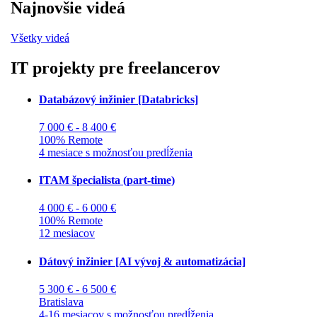
Najnovšie videá
Všetky videá
IT projekty pre freelancerov
Databázový inžinier [Databricks]
7 000 € - 8 400 €
100% Remote
4 mesiace s možnosťou predĺženia
ITAM špecialista (part-time)
4 000 € - 6 000 €
100% Remote
12 mesiacov
Dátový inžinier [AI vývoj & automatizácia]
5 300 € - 6 500 €
Bratislava
4-16 mesiacov s možnosťou predĺženia