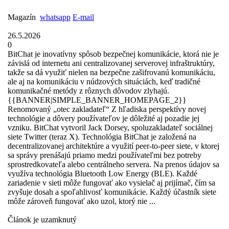
Magazín
whatsapp
E-mail
26.5.2026
0
BitChat je inovatívny spôsob bezpečnej komunikácie, ktorá nie je
závislá od internetu ani centralizovanej serverovej infraštruktúry,
takže sa dá využiť nielen na bezpečne zašifrovanú komunikáciu,
ale aj na komunikáciu v núdzových situáciách, keď tradičné
komunikačné metódy z rôznych dôvodov zlyhajú.
{{BANNER|SIMPLE_BANNER_HOMEPAGE_2}}
Renomovaný „otec zakladateľ“ Z hľadiska perspektívy novej
technológie a dôvery používateľov je dôležité aj pozadie jej
vzniku. BitChat vytvoril Jack Dorsey, spoluzakladateľ sociálnej
siete Twitter (teraz X). Technológia BitChat je založená na
decentralizovanej architektúre a využití peer-to-peer siete, v ktorej
sa správy prenášajú priamo medzi používateľmi bez potreby
sprostredkovateľa alebo centrálneho servera. Na prenos údajov sa
využíva technológia Bluetooth Low Energy (BLE). Každé
zariadenie v sieti môže fungovať ako vysielač aj prijímač, čím sa
zvyšuje dosah a spoľahlivosť komunikácie. Každý účastník siete
môže zároveň fungovať ako uzol, ktorý nie ...
Článok je uzamknutý