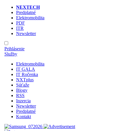
NEXTECH
Predplatné
Elektromobilita
PDF
ITR
Newsletter
Prihlásenie
Služby
Elektromobilita
IT GALA
IT Ročenka
NXTplus
Súťaže
Blogy
RSS
Inzercia
Newsletter
Predplatné
Kontakt