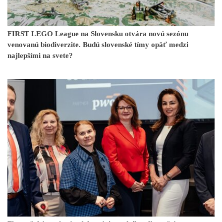
FIRST LEGO League na Slovensku otvára novú sezónu
venovanú biodiverzite. Budú slovenské tímy opäť medzi
najlepšími na svete?