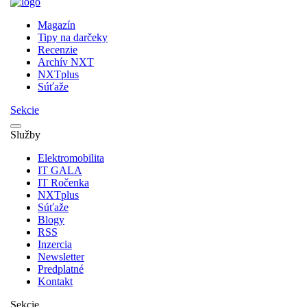
Magazín
Tipy na darčeky
Recenzie
Archív NXT
NXTplus
Súťaže
Sekcie
Služby
Elektromobilita
IT GALA
IT Ročenka
NXTplus
Súťaže
Blogy
RSS
Inzercia
Newsletter
Predplatné
Kontakt
Sekcie