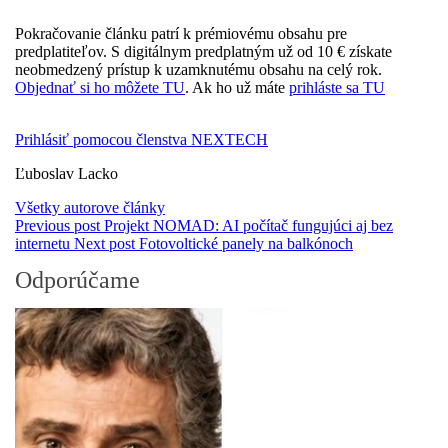
Pokračovanie článku patrí k prémiovému obsahu pre
predplatiteľov. S digitálnym predplatným už od 10 € získate
neobmedzený prístup k uzamknutému obsahu na celý rok.
Objednať si ho môžete TU
. Ak ho už máte
prihláste sa TU
Prihlásiť pomocou členstva NEXTECH
Ľuboslav Lacko
Všetky autorove články
Previous post
Projekt NOMAD: AI počítač fungujúci aj bez
internetu
Next post
Fotovoltické panely na balkónoch
Odporúčame