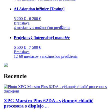
AI Adoption inžinier [Testing]
5 200 € - 6 200 €
Bratislava
4 mesiacov s možnosťou predĺženia
Projektový [integračný] manažér
6 500 € - 7 500 €
Bratislava
12-60 mesiacov s možnosťou predĺženia
Recenzie
XPG Maestro Plus 62DA - výkonný chladič
procesora s displejo ...