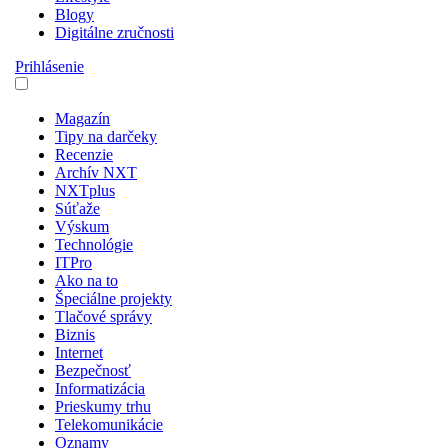
Blogy
Digitálne zručnosti
Prihlásenie
Magazín
Tipy na darčeky
Recenzie
Archív NXT
NXTplus
Súťaže
Výskum
Technológie
ITPro
Ako na to
Špeciálne projekty
Tlačové správy
Biznis
Internet
Bezpečnosť
Informatizácia
Prieskumy trhu
Telekomunikácie
Oznamy