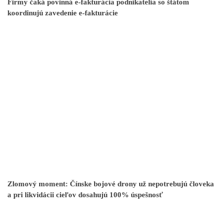
Firmy čaká povinná e-fakturácia podnikatelia so štátom
koordinujú zavedenie e-fakturácie
Zlomový moment: Čínske bojové drony už nepotrebujú človeka
a pri likvidácii cieľov dosahujú 100% úspešnosť