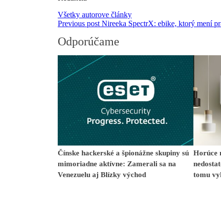
Všetky autorove články
Previous post
Nireeka SpectrX: ebike, ktorý mení pr
Odporúčame
Čínske hackerské a špionážne skupiny sú
Horúce n
mimoriadne aktívne: Zamerali sa na
nedostat
Venezuelu aj Blízky východ
tomu vy