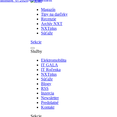
Magazín
Tipy na darčeky
Recenzie
Archív NXT
NXTplus
Súťaže
Sekcie
Služby
Elektromobilita
IT GALA
IT Ročenka
NXTplus
Súťaže
Blogy
RSS
Inzercia
Newsletter
Predplatné
Kontakt
Sekcie