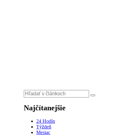
Najčítanejšie
24 Hodín
Týždeň
Mesiac