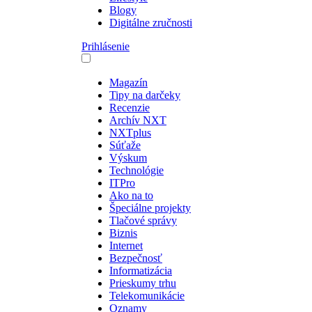
Blogy
Digitálne zručnosti
Prihlásenie
Magazín
Tipy na darčeky
Recenzie
Archív NXT
NXTplus
Súťaže
Výskum
Technológie
ITPro
Ako na to
Špeciálne projekty
Tlačové správy
Biznis
Internet
Bezpečnosť
Informatizácia
Prieskumy trhu
Telekomunikácie
Oznamy