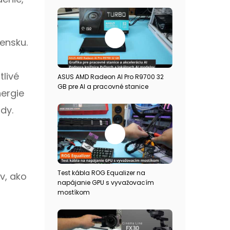
vensku.
livé
ASUS AMD Radeon AI Pro R9700 32
GB pre AI a pracovné stanice
nergie
dy.
Test kábla ROG Equalizer na
v, ako
napájanie GPU s vyvažovacím
mostíkom