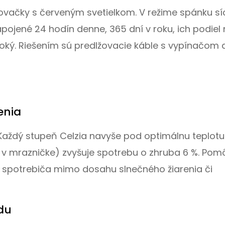
lžovačky s červeným svetielkom. V režime spánku sí
ojené 24 hodín denne, 365 dní v roku, ich podiel
ký. Riešením sú predlžovacie káble s vypínačom 
enia
Každý stupeň Celzia navyše pod optimálnu teplotu
 v mrazničke) zvyšuje spotrebu o zhruba 6 %. Pom
 spotrebiča mimo dosahu slnečného žiarenia či
du