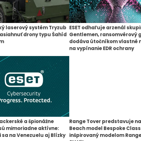
ký laserový systém Tryzub
ESET odhaľuje arzenál skup
asiahnuť drony typu Šahíd
Gentlemen, ransomvérový 
km
dodáva útočníkom vlastné 
na vypínanie EDR ochrany
ackerské a špionážne
Range Tover predstavuje na
sú mimoriadne aktívne:
Beach model Bespoke Class
 sa na Venezuelu aj Blízky
inšpirovaný modelom Range