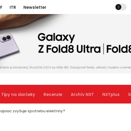
F
ITR
Newsletter
Tipy na darčeky
Recenzie
Archív NXT
NXTplus
S
ajviac zvyšuje spotrebu elektriny?