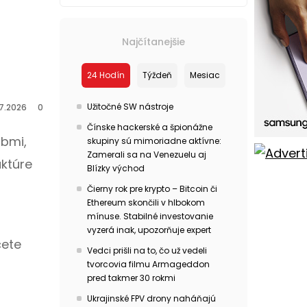
Najčítanejšie
24 Hodín
Týždeň
Mesiac
Užitočné SW nástroje
.7.2026
0
Čínske hackerské a špionážne
obmi,
skupiny sú mimoriadne aktívne:
Zamerali sa na Venezuelu aj
ktúre
Blízky východ
Čierny rok pre krypto – Bitcoin či
Ethereum skončili v hlbokom
mínuse. Stabilné investovanie
vyzerá inak, upozorňuje expert
cete
Vedci prišli na to, čo už vedeli
tvorcovia filmu Armageddon
pred takmer 30 rokmi
Ukrajinské FPV drony naháňajú