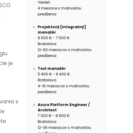
Viedeň
 ECO
4 mesiace s možnosťou
ž
predĺženia
Projektový [integračný]
manažér
6 500 € - 7 500 €
Bratislava
12-60 mesiacov s možnosťou
giu
predĺženia
ie je
Test manažér
5 400 € - 6 400 €
Bratislava
4-16 mesiacov s možnosťou
predĺženia
ovania s
Azure Platform Engineer /
Architect
te
7 000 € - 8 600 €
ete
Bratislava
12-36 mesiacov s možnosťou