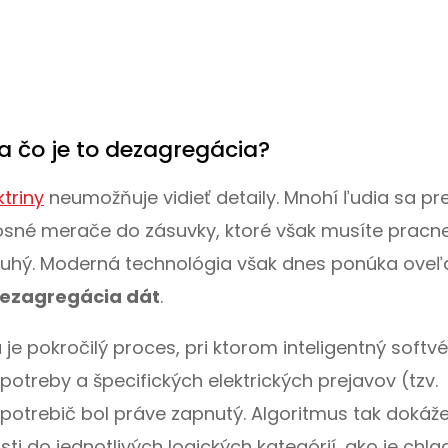
a čo je to dezagregácia?
ktriny
neumožňuje vidieť detaily. Mnohí ľudia sa pr
osné merače do zásuvky, ktoré však musíte pracn
ruhý. Moderná technológia však dnes ponúka oveľ
ezagregácia dát
.
e pokročilý proces, pri ktorom inteligentný softvé
otreby a špecifických elektrických prejavov (tzv.
spotrebič bol práve zapnutý. Algoritmus tak dokáž
ti do jednotlivých logických kategórií, ako je chla