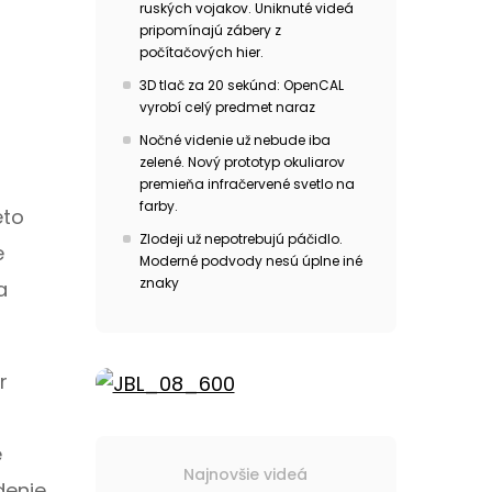
ruských vojakov. Uniknuté videá
pripomínajú zábery z
počítačových hier.
3D tlač za 20 sekúnd: OpenCAL
vyrobí celý predmet naraz
Nočné videnie už nebude iba
zelené. Nový prototyp okuliarov
premieňa infračervené svetlo na
farby.
eto
Zlodeji už nepotrebujú páčidlo.
e
Moderné podvody nesú úplne iné
znaky
a
r
e
Najnovšie videá
denie,