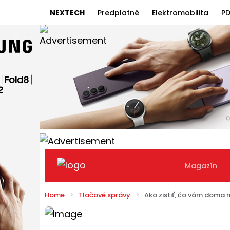
NEXTECH
Predplatné
Elektromobilita
PD
Magazín
Home
Tlačové správy
Ako zistiť, čo vám doma n