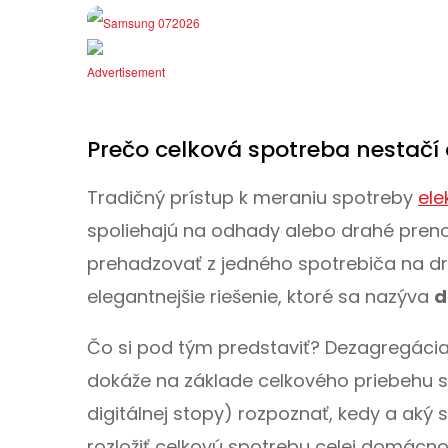
Prečo celková spotreba nestačí 
Tradičný prístup k meraniu spotreby
ele
spoliehajú na odhady alebo drahé pren
prehadzovať z jedného spotrebiča na d
elegantnejšie riešenie, ktoré sa nazýva
d
Čo si pod tým predstaviť? Dezagregácia j
dokáže na základe celkového priebehu sp
digitálnej stopy) rozpoznať, kedy a aký 
rozložiť celkovú spotrebu celej domácnos