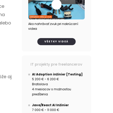
ce
 na
alebo
Ako nahrávať zvuk pri nakrúcaní
videa
VŠETKY VIDEÁ
IT projekty pre freelancerov
AI Adoption inžinier [Testing]
ôže aj
5 200 € - 6 200 €
Bratislava
4 mesiacov s možnosťou
predĺženia
Java/React AI Inžinier
7 000 € - 11 000 €