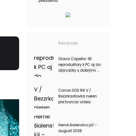
predĺženia
Recenzie
Orava Capella-1B:
reproduktory k PC aj do
obývačky s dobrými ...
Canon EOS R6 V /
Bezzrkadlovka nielen
pre tvorcov videa
Herné šialenstvo júl –
august 2026