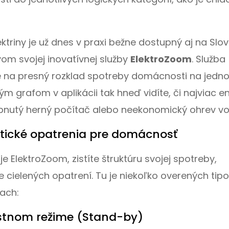
ktriny je už dnes v praxi bežne dostupný aj na Slo
om svojej inovatívnej služby
ElektroZoom
. Služba
 na presný rozklad spotreby domácnosti na jednot
 grafom v aplikácii tak hneď vidíte, či najviac e
pnutý herný počítač alebo neekonomický ohrev vo
ktické opatrenia pre domácnosť
lektroZoom, zistíte štruktúru svojej spotreby,
 cielených opatrení. Tu je niekoľko overených tipo
iach:
ostnom režime (Stand-by)