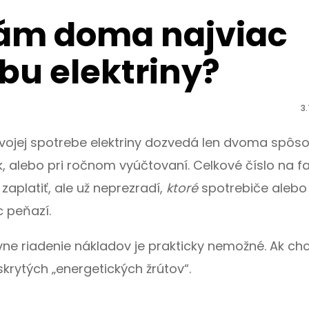
 vám doma najviac
bu elektriny?
3
vojej spotrebe elektriny dozvedá len dvoma spôs
alebo pri ročnom vyúčtovaní. Celkové číslo na fa
zaplatiť, ale už neprezradí,
ktoré
spotrebiče alebo
c peňazí.
ívne riadenie nákladov je prakticky nemožné. Ak ch
skrytých „energetických žrútov“.