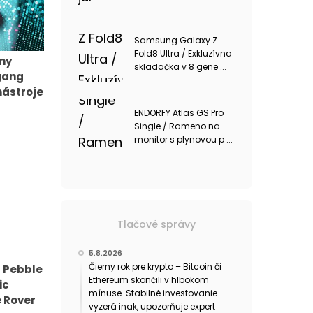
Samsung Galaxy Z
Fold8 Ultra / Exkluzívna
iny
skladačka v 8 gene ...
gang
nástroje
ENDORFY Atlas GS Pro
Single / Rameno na
monitor s plynovou p ...
Tlačové správy
5.8.2026
Čierny rok pre krypto – Bitcoin či
 Pebble
Ethereum skončili v hlbokom
ic
mínuse. Stabilné investovanie
 Rover
vyzerá inak, upozorňuje expert