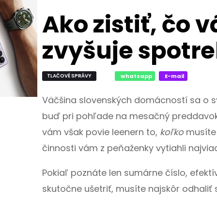
Ako zistiť, čo
zvyšuje spotre
TLAČOVÉ SPRÁVY
whatsapp
E-mail
Väčšina slovenských domácností sa o s
buď pri pohľade na mesačný preddavok, 
vám však povie leenern to,
koľko
musíte 
činnosti vám z peňaženky vytiahli najvia
Pokiaľ poznáte len sumárne číslo, efekt
skutočne ušetriť, musíte najskôr odhaliť 