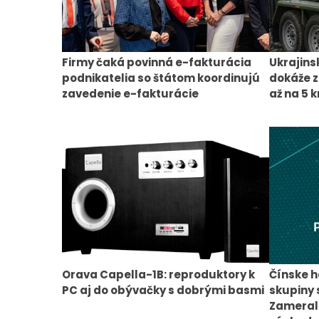
Firmy čaká povinná e-fakturácia
Ukrajins
podnikatelia so štátom koordinujú
dokáže z
zavedenie e-fakturácie
až na 5 
Orava Capella-1B: reproduktory k
Čínske h
PC aj do obývačky s dobrými basmi
skupiny 
Zamerali