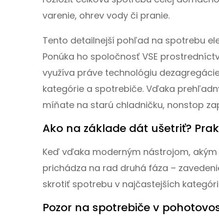
varenie, ohrev vody či pranie.
Tento detailnejší pohľad na spotrebu ele
Ponúka ho spoločnosť VSE prostredníctv
využíva práve technológiu dezagregácie
kategórie a spotrebiče. Vďaka prehľadným
míňate na starú chladničku, nonstop za
Ako na základe dát ušetriť? Pra
Keď vďaka moderným nástrojom, akým je E
prichádza na rad druhá fáza – zavedenie
skrotiť spotrebu v najčastejších kategór
Pozor na spotrebiče v pohotov