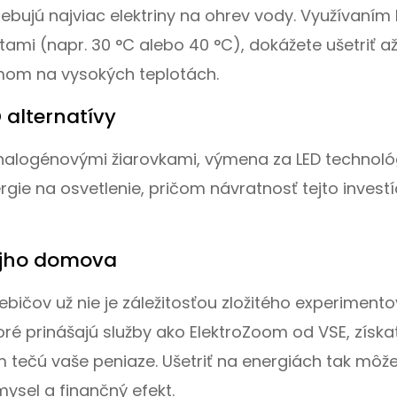
bujú najviac elektriny na ohrev vody. Využívaním
tami (napr. 30 °C alebo 40 °C), dokážete ušetriť a
mom na vysokých teplotách.
 alternatívy
o halogénovými žiarovkami, výmena za LED technoló
gie na osvetlenie, pričom návratnosť tejto investíc
vojho domova
ebičov už nie je záležitosťou zložitého experiment
oré prinášajú služby ako ElektroZoom od VSE, získa
 tečú vaše peniaze. Ušetriť na energiách tak môž
ysel a finančný efekt.