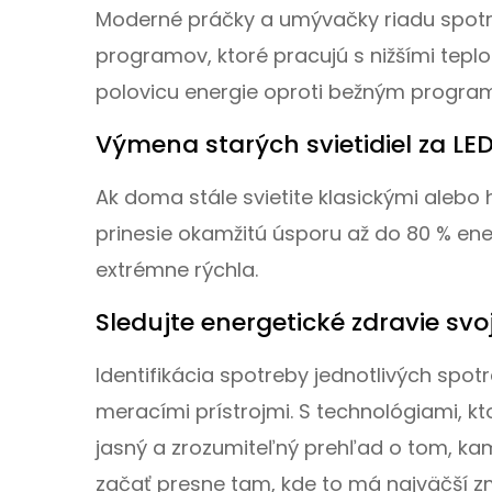
Moderné práčky a umývačky riadu spotre
programov, ktoré pracujú s nižšími teplo
polovicu energie oproti bežným progra
Výmena starých svietidiel za LED
Ak doma stále svietite klasickými aleb
prinesie okamžitú úsporu až do 80 % ener
extrémne rýchla.
Sledujte energetické zdravie s
Identifikácia spotreby jednotlivých spotr
meracími prístrojmi. S technológiami, kt
jasný a zrozumiteľný prehľad o tom, kam
začať presne tam, kde to má najväčší zm