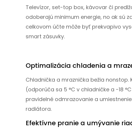
Televízor, set-top box, kávovar či pred
odoberajú minimum energie, no ak sú zap
celkovom účte môže byť prekvapivo vyso
smart zásuvky.
Optimalizácia chladenia a mraz
Chladnička a mraznička bežia nonstop. 
(odporúča sa 5 °C v chladničke a −18 °C
pravidelné odmrazovanie a umiestnenie
radiátora.
Efektívne pranie a umývanie ria